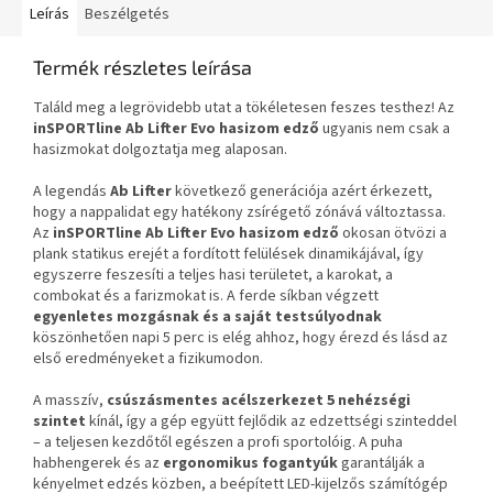
Leírás
Beszélgetés
Termék részletes leírása
Találd meg a legrövidebb utat a tökéletesen feszes testhez! Az
inSPORTline Ab Lifter Evo
h
asizom edző
ugyanis nem csak a
hasizmokat dolgoztatja meg alaposan.
A legendás
Ab Lifter
következő generációja azért érkezett,
hogy a nappalidat egy hatékony zsírégető zónává változtassa.
Az
inSPORTline Ab Lifter Evo
h
asizom edző
okosan ötvözi a
plank statikus erejét a fordított felülések dinamikájával, így
egyszerre feszesíti a teljes hasi területet, a karokat, a
combokat és a farizmokat is. A ferde síkban végzett
egyenletes mozgásnak és a saját testsúlyodnak
köszönhetően napi 5 perc is elég ahhoz, hogy érezd és lásd az
első eredményeket a fizikumodon.
A masszív,
csúszásmentes acélszerkezet
5 nehézségi
szintet
kínál, így a gép együtt fejlődik az edzettségi szinteddel
– a teljesen kezdőtől egészen a profi sportolóig. A puha
habhengerek és az
ergonomikus fogantyúk
garantálják a
kényelmet edzés közben, a beépített LED-kijelzős számítógép