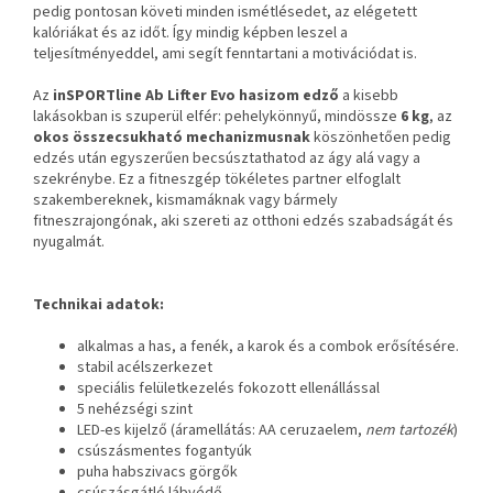
pedig pontosan követi minden ismétlésedet, az elégetett
kalóriákat és az időt. Így mindig képben leszel a
teljesítményeddel, ami segít fenntartani a motivációdat is.
Az
inSPORTline Ab Lifter Evo
h
asizom edző
a kisebb
lakásokban is szuperül elfér: pehelykönnyű, mindössze
6 kg
, az
okos összecsukható mechanizmusnak
köszönhetően pedig
edzés után egyszerűen becsúsztathatod az ágy alá vagy a
szekrénybe. Ez a fitneszgép tökéletes partner elfoglalt
szakembereknek, kismamáknak vagy bármely
fitneszrajongónak, aki szereti az otthoni edzés szabadságát és
nyugalmát.
Technikai adatok:
alkalmas a has, a fenék, a karok és a combok erősítésére.
stabil acélszerkezet
speciális felületkezelés fokozott ellenállással
5 nehézségi szint
LED-es kijelző (áramellátás: AA ceruzaelem,
nem tartozék
)
csúszásmentes fogantyúk
puha habszivacs görgők
csúszásgátló lábvédő