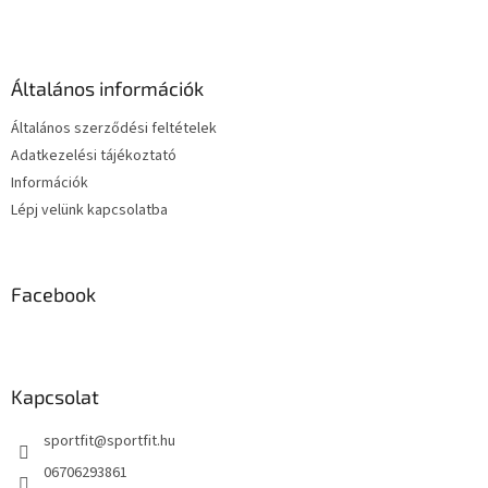
á
b
l
é
Általános információk
c
Általános szerződési feltételek
Adatkezelési tájékoztató
Információk
Lépj velünk kapcsolatba
Facebook
Kapcsolat
sportfit
@
sportfit.hu
06706293861