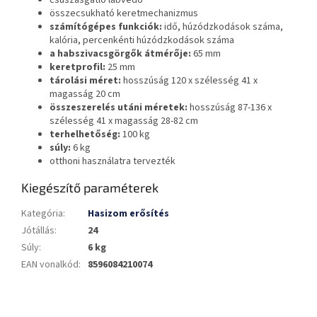
összecsukható keretmechanizmus
számítógépes funkciók:
idő, húzódzkodások száma,
kalória, percenkénti húzódzkodások száma
a habszivacsgörgők átmérője:
65 mm
keretprofil:
25 mm
tárolási méret:
hosszúság 120 x szélesség 41 x
magasság 20 cm
összeszerelés utáni méretek:
hosszúság 87-136 x
szélesség 41 x magasság 28-82 cm
terhelhetőség:
100 kg
súly:
6 kg
otthoni használatra tervezték
Kiegészítő paraméterek
Kategória
:
Hasizom erősítés
Jótállás
:
24
Súly
:
6 kg
EAN vonalkód
:
8596084210074
L