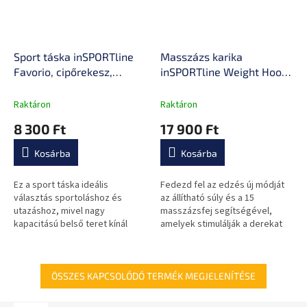
Sport táska inSPORTline
Masszázs karika
Favorio, cipőrekesz,
inSPORTline Weight Hoop
zsebek, vállpánt, pántok a
Flex 69–117,5 cm, 15 fej
tornaszőnyeg
masszázsnyúlványokkal,
Raktáron
Raktáron
rögzítéséhez, 490 g, 20 l
állítható kerület, dupla
8 300 Ft
17 900 Ft
sín, újratölthető LED
kijelző
Kosárba
Kosárba
Ez a sport táska ideális
Fedezd fel az edzés új módját
választás sportoláshoz és
az állítható súly és a 15
utazáshoz, mivel nagy
masszázsfej segítségével,
kapacitású belső teret kínál
amelyek stimulálják a derekat
több zsebbel és külön
és elősegítik a regenerálódást.
cipőrekesszel. Vízálló
A beépített LED kijelzőn
kialakítású, könnyű és...
nyomon...
ÖSSZES KAPCSOLÓDÓ TERMÉK MEGJELENÍTÉSE