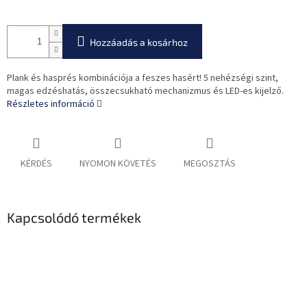
Hozzáadás a kosárhoz
Plank és hasprés kombinációja a feszes hasért! 5 nehézségi szint,
magas edzéshatás, összecsukható mechanizmus és LED-es kijelző.
Részletes információ
KÉRDÉS
NYOMON KÖVETÉS
MEGOSZTÁS
Kapcsolódó termékek