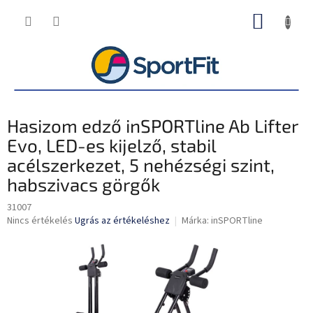
Ugrás
KOSÁR
a
fő
tartalomhoz
Hasizom edző inSPORTline Ab Lifter
Evo, LED-es kijelző, stabil
acélszerkezet, 5 nehézségi szint,
habszivacs görgők
31007
A
Nincs értékelés
Ugrás az értékeléshez
Márka:
inSPORTline
termék
átlagos
értékelése
5-
ből
0,0