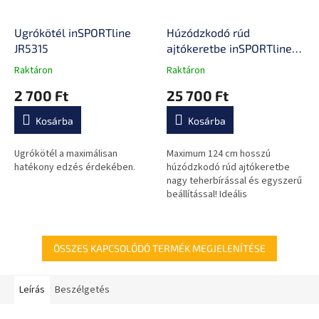
Ugrókötél inSPORTline
Húzódzkodó rúd
JR5315
ajtókeretbe inSPORTline
RK124
Raktáron
Raktáron
A
A
termék
termék
2 700 Ft
25 700 Ft
átlagos
átlagos
értékelése
értékelése
Kosárba
Kosárba
5-
5-
ből
ből
0,0
0,0
Ugrókötél a maximálisan
Maximum 124 cm hosszú
csillag.
csillag.
hatékony edzés érdekében.
húzódzkodó rúd ajtókeretbe
nagy teherbírással és egyszerű
beállítással! Ideális
húzódzkodáshoz és a hasizom
erősítéséhez.
ÖSSZES KAPCSOLÓDÓ TERMÉK MEGJELENÍTÉSE
Leírás
Beszélgetés