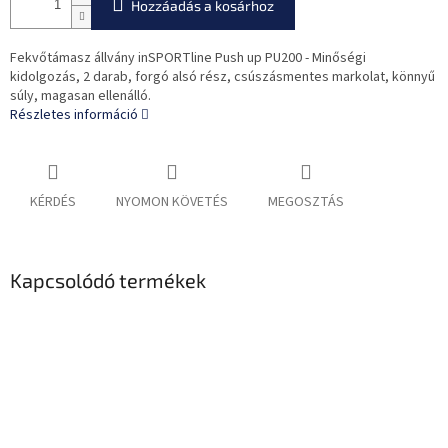
Hozzáadás a kosárhoz
Fekvőtámasz állvány inSPORTline Push up PU200 - Minőségi
kidolgozás, 2 darab, forgó alsó rész, csúszásmentes markolat, könnyű
súly, magasan ellenálló.
Részletes információ
KÉRDÉS
NYOMON KÖVETÉS
MEGOSZTÁS
Kapcsolódó termékek