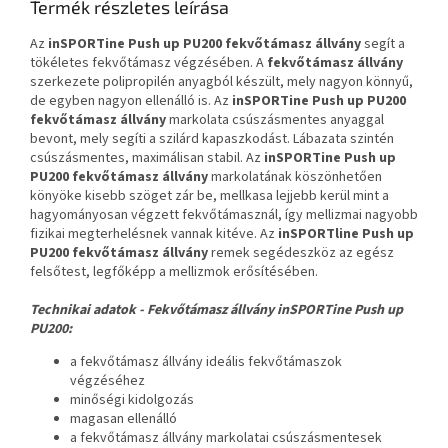
Termék részletes leírása
Az
inSPORTine Push up PU200 fekvőtámasz állvány
segít a
tökéletes fekvőtámasz végzésében. A
fekvőtámasz állvány
szerkezete polipropilén anyagból készült, mely nagyon könnyű,
de egyben nagyon ellenálló is. Az
inSPORTine Push up PU200
fekvőtámasz állvány
markolata csúszásmentes anyaggal
bevont, mely segíti a szilárd kapaszkodást. Lábazata szintén
csúszásmentes, maximálisan stabil. Az
inSPORTine Push up
PU200 fekvőtámasz állvány
markolatának köszönhetően
könyöke kisebb szöget zár be, mellkasa lejjebb kerül mint a
hagyományosan végzett fekvőtámasznál, így mellizmai nagyobb
fizikai megterhelésnek vannak kitéve. Az
inSPORTline Push up
PU200 fekvőtámasz állvány
remek segédeszköz az egész
felsőtest, legfőképp a mellizmok erősítésében.
Technikai adatok - Fekvőtámasz állvány inSPORTine Push up
PU200:
a fekvőtámasz állvány ideális fekvőtámaszok
végzéséhez
minőségi kidolgozás
magasan ellenálló
a fekvőtámasz állvány markolatai csúszásmentesek