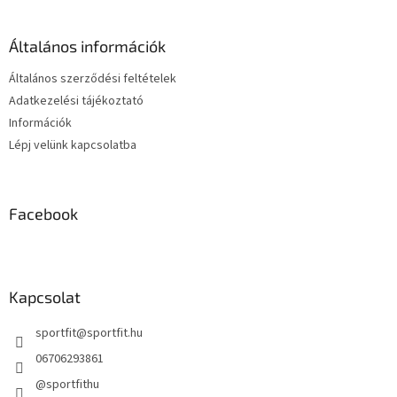
l
é
Általános információk
c
Általános szerződési feltételek
Adatkezelési tájékoztató
Információk
Lépj velünk kapcsolatba
Facebook
Kapcsolat
sportfit
@
sportfit.hu
06706293861
@sportfithu