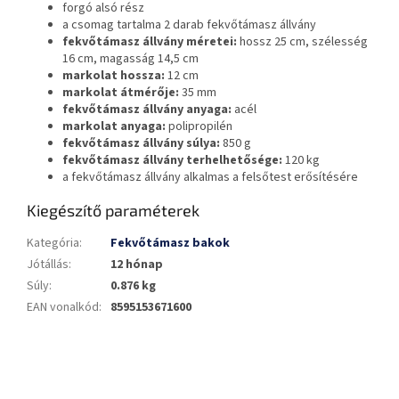
forgó alsó rész
a csomag tartalma 2 darab fekvőtámasz állvány
fekvőtámasz állvány méretei:
hossz 25 cm, szélesség
16 cm, magasság 14,5 cm
markolat hossza:
12 cm
markolat átmérője:
35 mm
fekvőtámasz állvány anyaga:
acél
markolat anyaga:
polipropilén
fekvőtámasz állvány súlya:
850 g
fekvőtámasz állvány terhelhetősége:
120 kg
a fekvőtámasz állvány alkalmas a felsőtest erősítésére
Kiegészítő paraméterek
Kategória
:
Fekvőtámasz bakok
Jótállás
:
12 hónap
Súly
:
0.876 kg
EAN vonalkód
:
8595153671600
L
á
b