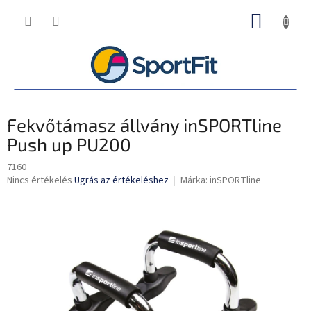
Ugrás
KOSÁR
a
fő
tartalomhoz
Fekvőtámasz állvány inSPORTline
Push up PU200
7160
A
Nincs értékelés
Ugrás az értékeléshez
Márka:
inSPORTline
termék
átlagos
értékelése
5-
ből
0,0
csillag.