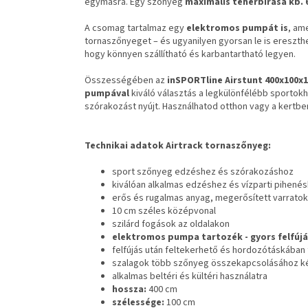
egymásra. Egy szőnyeg
maximális teherbírása kb. 
A csomag tartalmaz egy
elektromos pumpát is
, am
tornaszőnyeget – és ugyanilyen gyorsan le is ereszth
hogy könnyen szállítható és karbantartható legyen.
Összességében az
inSPORTline Airstunt 400x100
pumpával
kiváló választás a legkülönfélébb sporto
szórakozást nyújt. Használhatod otthon vagy a kertben,
Technikai adatok Airtrack tornaszőnyeg:
sport szőnyeg edzéshez és szórakozáshoz
kiválóan alkalmas edzéshez és vízparti pihené
erős és rugalmas anyag, megerősített varratok
10 cm széles középvonal
szilárd fogások az oldalakon
elektromos pumpa tartozék - gyors felfújá
felfújás után feltekerhető és hordozótáskában 
szalagok több szőnyeg összekapcsolásához ké
alkalmas beltéri és kültéri használatra
hossza:
400 cm
szélessége:
100 cm