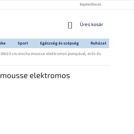
Bejelentkezés
KOSÁR
Üres kosár
ike
Sport
Egészség és szépség
Ruházat
Outdoo
0x100x10 cm mocha mousse elektromos pumpával, erős és
a mousse elektromos