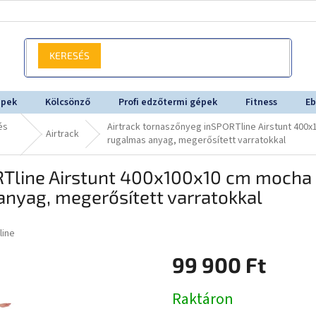
KERESÉS
épek
Kölcsönző
Profi edzőtermi gépek
Fitness
Eb
és
Airtrack tornaszőnyeg inSPORTline Airstunt 40
Airtrack
rugalmas anyag, megerősített varratokkal
ORTline Airstunt 400x100x10 cm moch
anyag, megerősített varratokkal
line
99 900 Ft
Egységár:
Raktáron