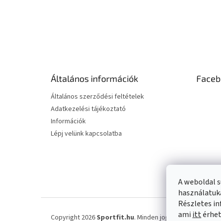
L
á
b
l
é
Általános információk
Faceb
c
Általános szerződési feltételek
Adatkezelési tájékoztató
Információk
Lépj velünk kapcsolatba
A weboldal s
használatuka
Részletes in
ami
itt
érhet
Copyright 2026
Sportfit.hu
. Minden jog fenntartva.
Süti 