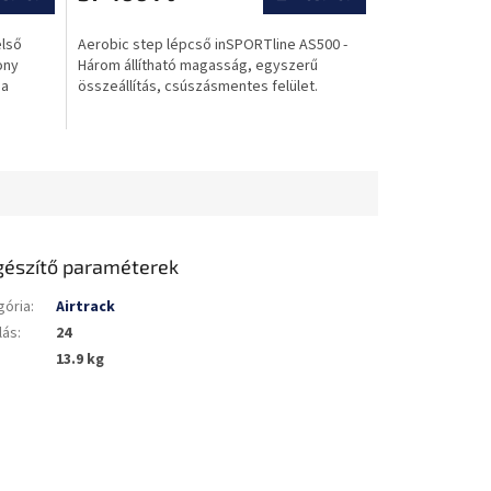
értékelése
5-
első
Aerobic step lépcső inSPORTline AS500 -
ből
ony
Három állítható magasság, egyszerű
0,0
 a
összeállítás, csúszásmentes felület.
csillag.
gészítő paraméterek
gória
:
Airtrack
lás
:
24
13.9 kg