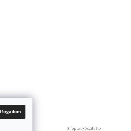
lfogadom
Shoptet készítette