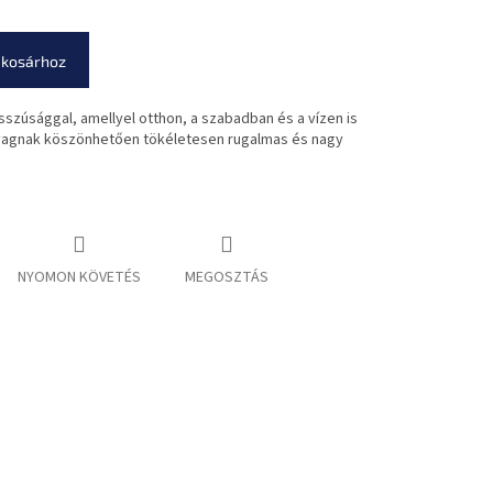
 kosárhoz
szúsággal, amellyel otthon, a szabadban és a vízen is
nyagnak köszönhetően tökéletesen rugalmas és nagy
NYOMON KÖVETÉS
MEGOSZTÁS