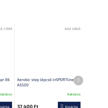
d:
17889
Kód:
10825
Következő
opr 86
Aerobic step lépcső inSPORTline
termék
AS500
Raktáron
Raktáron
A
termék
átlagos
37 400 Ft
osárba
Kosárba