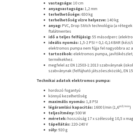
vastagsága:
10 cm
anyagvastagsága:
1,2 mm
terhelhetősége:
650 kg
terhelhetőség vízre helyezve:
140 kg
anyag:
PVC, Drop Stitch technológia (a rétege
ftalátmentes
idő a teljes felfújásig:
55 másodperc (elektr
ideális nyomás:
1,5-2 PSI = 0,1-0,14 BAR (kézi
elektromos pumpa nem fújja fel nagyobbra az ai
tartozékok:
elektromos
pumpa, javítókészlet
termékekhez.
megfelel az EN 12503-1:2013 szabványnak (isko
szabványnak (felfújható játszóeszközök), EN 15
Technikai adatok elektromos pumpa:
hordozó fogantyú
könnyű kezelhetőség
maximális nyomás:
1,8 PSI
m3/min
légáramlási kapacitás:
1600 l/min (1,6
)
teljesítmény:
500 W
méretek:
hosszúság 17 x szélesség 10,5 x ma
tápellátás:
220-240 V
súly:
920 g