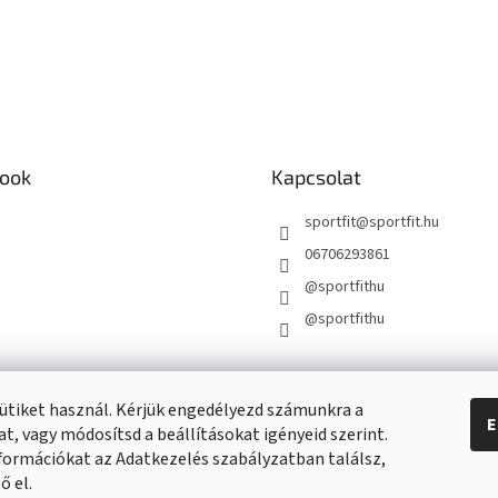
ook
Kapcsolat
sportfit
@
sportfit.hu
06706293861
@sportfithu
@sportfithu
ütiket használ. Kérjük engedélyezd számunkra a
E
t, vagy módosítsd a beállításokat igényeid szerint.
formációkat az Adatkezelés szabályzatban találsz,
ő el.
beállítások szerkesztése