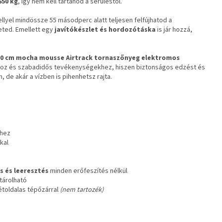
650 kg
, így nem kell tartanod a sérüléstől.
ellyel mindössze 55 másodperc alatt teljesen felfújhatod a
eted. Emellett egy
javítókészlet és hordozótáska
is jár hozzá,
x10 cm mocha mousse Airtrack tornaszőnyeg elektromos
khoz és szabadidős tevékenységekhez, hiszen biztonságos edzést és
 de akár a vízben is pihenhetsz rajta.
shez
kal
s és leeresztés
minden erőfeszítés nélkül
tárolható
toldalas tépőzárral
(nem tartozék)