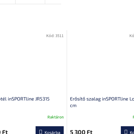
Kód:
3511
Kó
tél inSPORTline JR5315
Erősítő szalag inSPORTline L
cm
Raktáron
A
termék
átlagos
 Ft
5 300 Ft
Kosárba
K