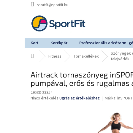
Ugrás
sportfit@sportfit.hu
a
fő
tartalomhoz
Kert
Kerékpár
Professzionális edzőtermi g
Szőnyegek 
Kezdőlap
Fitness
Tornakellékek
talajvédők
Airtrack tornaszőnyeg inSP
pumpával, erős és rugalmas 
29538-23354
A
Nincs értékelés
Ugrás az értékeléshez
Márka:
inSPORT
termék
átlagos
értékelése
5-
ből
0,0