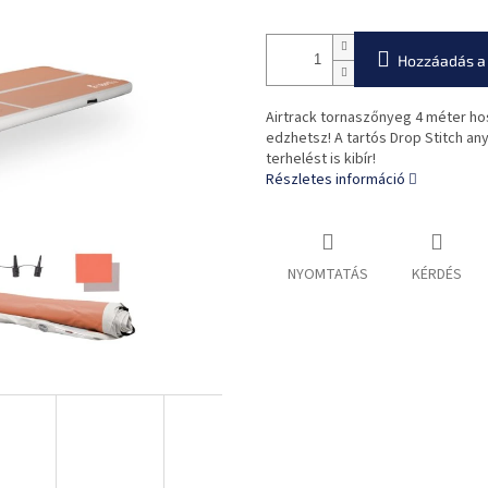
Hozzáadás a
Airtrack tornaszőnyeg 4 méter hos
edzhetsz! A tartós Drop Stitch a
terhelést is kibír!
Részletes információ
NYOMTATÁS
KÉRDÉS