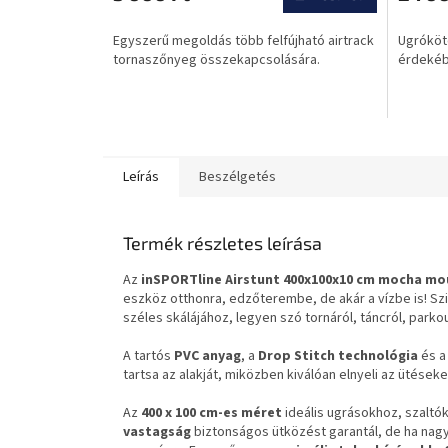
értékelése
értékel
5-
5-
Egyszerű megoldás több felfújható airtrack
Ugróköt
ből
ből
tornaszőnyeg összekapcsolására.
érdekéb
0,0
0,0
csillag.
csillag.
Leírás
Beszélgetés
Termék részletes leírása
Az
inSPORTline Airstunt 400x100x10 cm mocha m
eszköz otthonra, edzőterembe, de akár a vízbe is! Szi
széles skálájához, legyen szó tornáról, táncról, park
A tartós
PVC anyag
, a
Drop Stitch technológia
és a
tartsa az alakját, miközben kiválóan elnyeli az ütéseke
Az
400 x 100 cm-es méret
ideális ugrásokhoz, szaltó
vastagság
biztonságos ütközést garantál, de ha nag