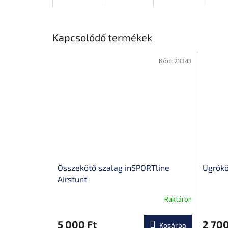
Kapcsolódó termékek
Kód:
23343
Összekötő szalag inSPORTline
Ugrókö
Airstunt
Raktáron
A
A
termék
termék
átlagos
átlagos
5 000 Ft
2 700
Kosárba