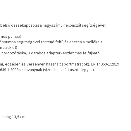
k belső összekapcsolása nagyszámú nejlonszál segítségével),
omos pumpa)
/lábpumpa segítségével történő felfújás esetén a mellékelt
rtrack-et)
, hordozótáska, 3 darabos adapterkészlet más felfújható
lai, edzésen és versenyen használt sportmatracok), EN 14960-1:2019
649-1:2009 szabványnak (vízen használt úszó tárgyak).
gasság 13,5 cm