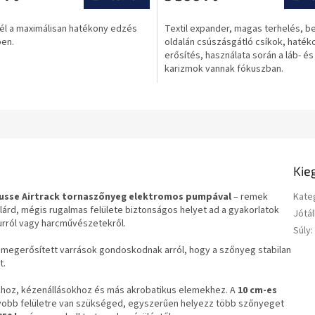
ése
értékelése
5-
él a maximálisan hatékony edzés
Textil expander, magas terhelés, b
ből
en.
oldalán csúszásgátló csíkok, haték
0,0
erősítés, használata során a láb- és
csillag.
karizmok vannak fókuszban.
Kie
ousse Airtrack tornaszőnyeg elektromos pumpával
– remek
Kate
lárd, mégis rugalmas felülete biztonságos helyet ad a gyakorlatok
Jótál
ourról vagy harcművészetekről.
Súly
:
 megerősített varrások gondoskodnak arról, hogy a szőnyeg stabilan
t.
khoz, kézenállásokhoz és más akrobatikus elemekhez. A
10 cm-es
yobb felületre van szükséged, egyszerűen helyezz több szőnyeget