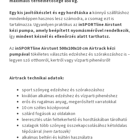
maximális terhelhetősége 850 kg.
Egy kis javítókészlet és egy hordtáska a
könnyű szállításhoz
mindenképpen hasznos lesz számodra, a csomag ezt is
tartalmazza. Ugyanilyen praktikus az
inSPORTline Airstunt
kézi pumpa, amely beépített nyomásmérővel rendelkezik
,
így
mindent kéznél és ellenőrzés alatt tarthatsz.
Az
inSPORTline Airstunt 500x100x10 cm
Airtrack kézi
pumpával
tökéletes választás edzéshez és szórakozáshoz is –
legyen szó otthonról, kertről vagy vízparti pihenésről!
Airtrack technikai adatok:
sport szőnyeg edzéshez és szórakozáshoz
kiválóan alkalmas edzéshez és vízparti pihenéshez
erős és rugalmas anyag, megerősített varratokkal
10 cm széles középvonal
szilárd fogások az oldalakon
leeresztés után feltekerhető és hordtáskában tárolható
szalagok több szőnyeg összekapcsolásához kétoldalas
tépőzárral
(nem tartozék)
alkalmas beltéri és kültéri használatra