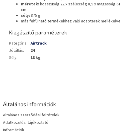
méretek:
hosszúság 22 x szélesség 8,5 x magasság 61
cm
súly:
875 g
más felfújható termékekhez való adapterek mellékelve
Kiegészítő paraméterek
Kategória
:
Airtrack
Jótállás
:
24
Súly
:
18 kg
L
á
b
l
é
Általános információk
c
Általános szerződési feltételek
Adatkezelési tájékoztató
Információk