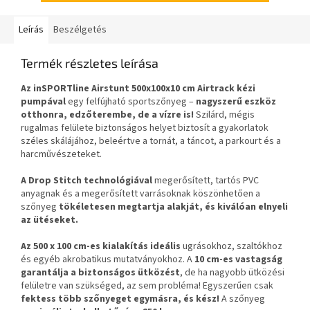
Leírás
Beszélgetés
Termék részletes leírása
Az
inSPORTline Airstunt 500x100x10 cm
Airtrack kézi
pumpával
egy felfújható sportszőnyeg –
nagyszerű eszköz
otthonra, edzőterembe, de a vízre is!
Szilárd, mégis
rugalmas felülete biztonságos helyet biztosít a gyakorlatok
széles skálájához, beleértve a tornát, a táncot, a parkourt és a
harcművészeteket.
A Drop Stitch technológiával
megerősített, tartós PVC
anyagnak és a megerősített varrásoknak köszönhetően a
szőnyeg
tökéletesen megtartja alakját, és kiválóan elnyeli
az ütéseket.
Az 500 x 100 cm-es kialakítás ideális
ugrásokhoz, szaltókhoz
és egyéb akrobatikus mutatványokhoz. A
10 cm-es vastagság
garantálja a biztonságos ütközést
, de ha nagyobb ütközési
felületre van szükséged, az sem probléma! Egyszerűen csak
fektess több szőnyeget egymásra, és kész!
A szőnyeg