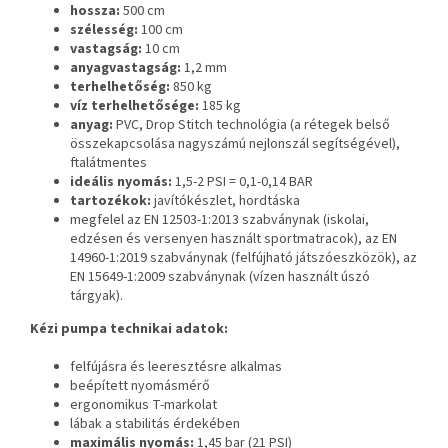
hossza:
500 cm
szélesség:
100 cm
vastagság:
10 cm
anyagvastagság:
1,2 mm
terhelhetőség:
850 kg
víz terhelhetősége:
185 kg
anyag:
PVC, Drop Stitch technológia (a rétegek belső
összekapcsolása nagyszámú nejlonszál segítségével),
ftalátmentes
ideális nyomás:
1,5-2 PSI = 0,1-0,14 BAR
tartozékok:
javítókészlet, hordtáska
megfelel az EN 12503-1:2013 szabványnak (iskolai,
edzésen és versenyen használt sportmatracok), az EN
14960-1:2019 szabványnak (felfújható játszóeszközök), az
EN 15649-1:2009 szabványnak (vízen használt úszó
tárgyak).
Kézi pumpa technikai adatok:
felfújásra és leeresztésre alkalmas
beépített nyomásmérő
ergonomikus T-markolat
lábak a stabilitás érdekében
maximális nyomás:
1,45 bar (21 PSI)