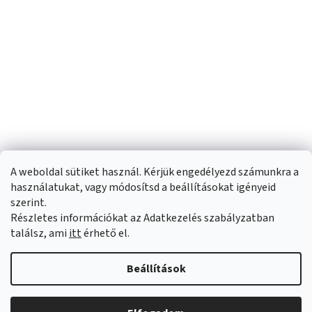
A weboldal sütiket használ. Kérjük engedélyezd számunkra a
használatukat, vagy módosítsd a beállításokat igényeid
szerint.
Részletes információkat az Adatkezelés szabályzatban
Shoptet készítette
találsz, ami
itt
érhető el.
Copyright 2026
Sportfit.hu
. Minden jog fenntartva.
Süti beállítások
Beállítások
szerkesztése