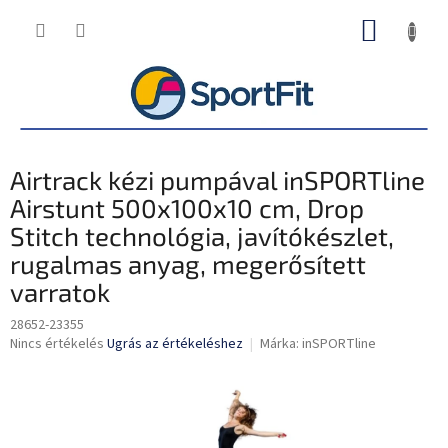
Ugrás
KOSÁR
a
fő
tartalomhoz
Airtrack kézi pumpával inSPORTline
Airstunt 500x100x10 cm, Drop
Stitch technológia, javítókészlet,
rugalmas anyag, megerősített
varratok
28652-23355
A
Nincs értékelés
Ugrás az értékeléshez
Márka:
inSPORTline
termék
átlagos
értékelése
5-
ből