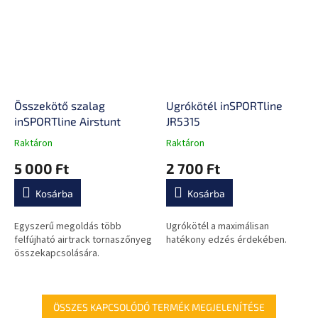
Összekötő szalag
Ugrókötél inSPORTline
inSPORTline Airstunt
JR5315
Raktáron
Raktáron
A
A
termék
termék
5 000 Ft
2 700 Ft
átlagos
átlagos
értékelése
értékelése
Kosárba
Kosárba
5-
5-
ből
ből
0,0
0,0
Egyszerű megoldás több
Ugrókötél a maximálisan
csillag.
csillag.
felfújható airtrack tornaszőnyeg
hatékony edzés érdekében.
összekapcsolására.
ÖSSZES KAPCSOLÓDÓ TERMÉK MEGJELENÍTÉSE