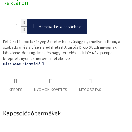
Raktáron
Hozzáadás a kosárhoz
Felfújható sportszőnyeg 5 méter hosszúsággal, amellyel otthon, a
szabadban és a vízen is edzhetsz! A tartós Drop Stitch anyagnak
köszönhetően rugalmas és nagy terhelést is kibír! Kézi pumpa
beépített nyomásmérővel mellékelve.
Részletes információ
KÉRDÉS
NYOMON KÖVETÉS
MEGOSZTÁS
Kapcsolódó termékek