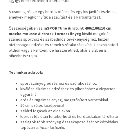
kg, így nem kell félned a sérüléstől.
A csomag része egy hordozótáska és egy kis javítókészlet is,
amelyek megkönnyítik a szállítást és a karbantartást.
Összességében az
inSPORTline Airstunt 400x100x10 cm
mocha mousse Airtrack tornaszőnyeg
kiváló megoldás
számos sporthoz és szabadidős tevékenységhez, hiszen
biztonságos edzést és remek szórakozást kínál. Használhatod
otthon vagy a kertben, de ha szeretnéd, akár a vízben is
pihenhetsz rajta.
Technikai adatok:
sport szőnyeg edzéshez és szórakozáshoz
kiválóan alkalmas edzéshez és pihenéshez a vízparton
egyaránt
erős és rugalmas anyag, megerősített varratokkal
10 cm széles középvonal
szilárd fogások az oldalakon
leeresztés után feltekerhető és hordtáskában tárolható
szalagok több szőnyeg összekapcsolásához kétoldalas
tépőzárral
(nem tartozék)