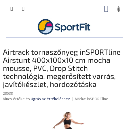
Ugrás
KOSÁR
a
fő
tartalomhoz
Airtrack tornaszőnyeg inSPORTline
Airstunt 400x100x10 cm mocha
mousse, PVC, Drop Stitch
technológia, megerősített varrás,
javítókészlet, hordozótáska
29538
A
Nincs értékelés
Ugrás az értékeléshez
Márka:
inSPORTline
termék
átlagos
értékelése
5-
ből