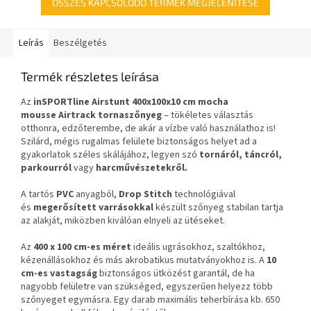
ÖSSZES KAPCSOLÓDÓ TERMÉK MEGJELENÍTÉSE
Leírás
Beszélgetés
Termék részletes leírása
Az
inSPORTline Airstunt 400x100x10 cm mocha
mousse Airtrack tornaszőnyeg
– tökéletes választás
otthonra, edzőterembe, de akár a vízbe való használathoz is!
Szilárd, mégis rugalmas felülete biztonságos helyet ad a
gyakorlatok széles skálájához, legyen szó
tornáról, táncról,
parkourról
vagy
harcművészetekről.
A tartós
PVC
anyagból,
Drop Stitch
technológiával
és
megerősített varrásokkal
készült szőnyeg stabilan tartja
az alakját, miközben kiválóan elnyeli az ütéseket.
Az
400 x 100 cm-es méret
ideális ugrásokhoz, szaltókhoz,
kézenállásokhoz és más akrobatikus mutatványokhoz is. A
10
cm-es vastagság
biztonságos ütközést garantál, de ha
nagyobb felületre van szükséged, egyszerűen helyezz több
szőnyeget egymásra. Egy darab maximális teherbírása kb. 650