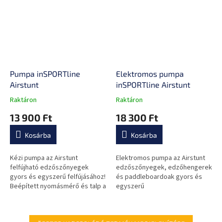
Pumpa inSPORTline
Elektromos pumpa
Airstunt
inSPORTline Airstunt
Raktáron
Raktáron
A
A
termék
termék
13 900 Ft
18 300 Ft
átlagos
átlagos
értékelése
értékelése
Kosárba
Kosárba
5-
5-
ből
ből
0,0
0,0
Kézi pumpa az Airstunt
Elektromos pumpa az Airstunt
csillag.
csillag.
felfújható edzőszőnyegek
edzőszőnyegek, edzőhengerek
gyors és egyszerű felfújásához!
és paddleboardoak gyors és
Beépített nyomásmérő és talp a
egyszerű
jobb stabilitás érdekében.
felfújásához/leeresztéséhez!
Széles körű felhasználási
lehetőség az 5 különböző...