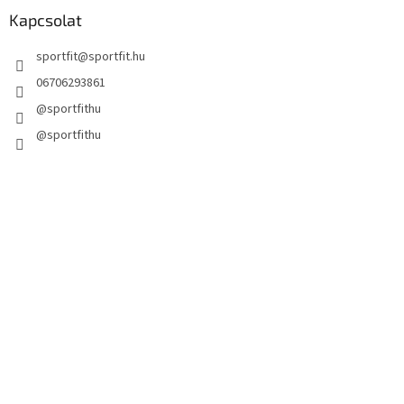
Kapcsolat
sportfit
@
sportfit.hu
06706293861
@sportfithu
@sportfithu