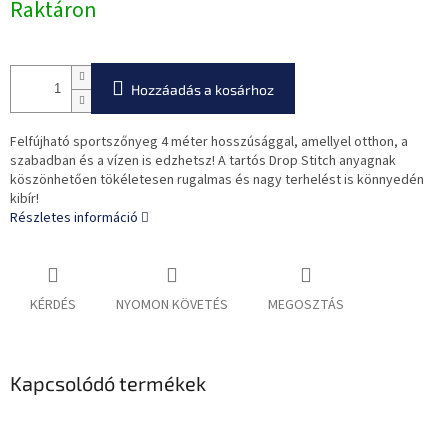
Raktáron
Hozzáadás a kosárhoz
Felfújható sportszőnyeg 4 méter hosszúsággal, amellyel otthon, a
szabadban és a vízen is edzhetsz! A tartós Drop Stitch anyagnak
köszönhetően tökéletesen rugalmas és nagy terhelést is könnyedén
kibír!
Részletes információ
KÉRDÉS
NYOMON KÖVETÉS
MEGOSZTÁS
Kapcsolódó termékek