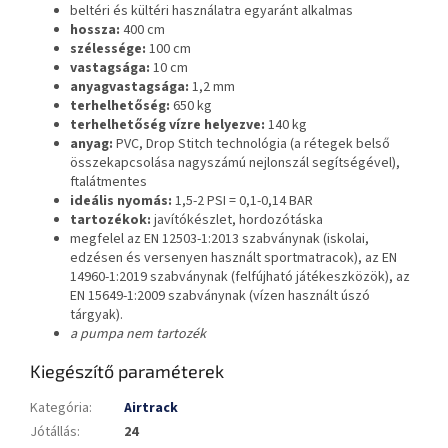
beltéri és kültéri használatra egyaránt alkalmas
hossza:
400 cm
szélessége:
100 cm
vastagsága:
10 cm
anyagvastagsága:
1,2 mm
terhelhetőség:
650 kg
terhelhetőség vízre helyezve:
140 kg
anyag:
PVC, Drop Stitch technológia (a rétegek belső
összekapcsolása nagyszámú nejlonszál segítségével),
ftalátmentes
ideális nyomás:
1,5-2 PSI = 0,1-0,14 BAR
tartozékok:
javítókészlet, hordozótáska
megfelel az EN 12503-1:2013 szabványnak (iskolai,
edzésen és versenyen használt sportmatracok), az EN
14960-1:2019 szabványnak (felfújható játékeszközök), az
EN 15649-1:2009 szabványnak (vízen használt úszó
tárgyak).
a pumpa nem tartozék
Kiegészítő paraméterek
Kategória
:
Airtrack
Jótállás
:
24