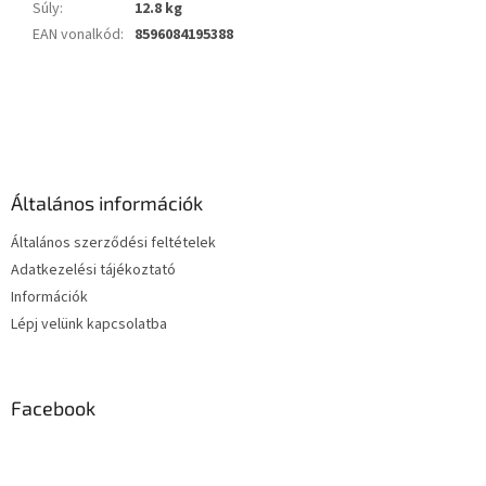
Súly
:
12.8 kg
EAN vonalkód
:
8596084195388
L
á
b
l
é
Általános információk
c
Általános szerződési feltételek
Adatkezelési tájékoztató
Információk
Lépj velünk kapcsolatba
Facebook