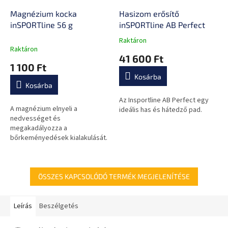
Magnézium kocka
Hasizom erősítő
inSPORTline 56 g
inSPORTline AB Perfect
Raktáron
A
Raktáron
termék
41 600 Ft
átlagos
1 100 Ft
értékelése
Kosárba
5-
Kosárba
ből
0,0
Az Insportline AB Perfect egy
A magnézium elnyeli a
csillag.
ideális has és hátedző pad.
nedvességet és
megakadályozza a
bőrkeményedések kialakulását.
ÖSSZES KAPCSOLÓDÓ TERMÉK MEGJELENÍTÉSE
Leírás
Beszélgetés