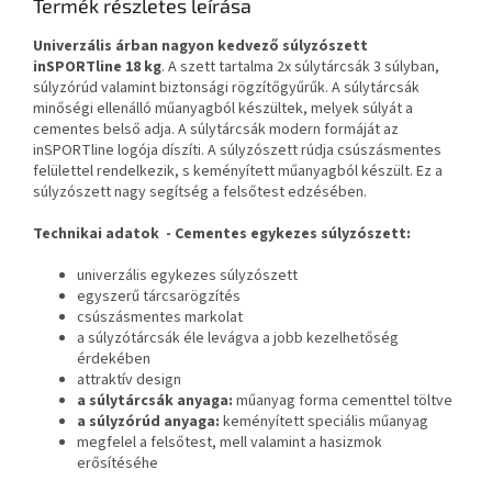
Termék részletes leírása
Univerzális árban nagyon kedvező súlyzószett
inSPORTline 18 kg
. A szett tartalma 2x súlytárcsák 3 súlyban,
súlyzórúd valamint biztonsági rögzítőgyűrűk. A súlytárcsák
minőségi ellenálló műanyagból készültek, melyek súlyát a
cementes belső adja. A súlytárcsák modern formáját az
inSPORTline logója díszíti. A súlyzószett rúdja csúszásmentes
felülettel rendelkezik, s keményített műanyagból készült. Ez a
súlyzószett nagy segítség a felsőtest edzésében.
Technikai adatok - Cementes egykezes súlyzószett:
univerzális egykezes súlyzószett
egyszerű tárcsarögzítés
csúszásmentes markolat
a súlyzótárcsák éle levágva a jobb kezelhetőség
érdekében
attraktív design
a súlytárcsák anyaga:
műanyag forma cementtel töltve
a súlyzórúd anyaga:
keményített speciális műanyag
megfelel a felsőtest, mell valamint a hasizmok
erősítéséhe