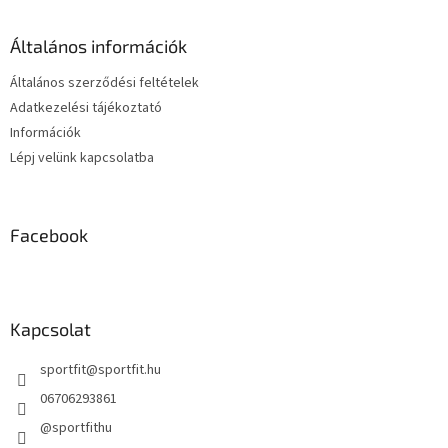
l
é
Általános információk
c
Általános szerződési feltételek
Adatkezelési tájékoztató
Információk
Lépj velünk kapcsolatba
Facebook
Kapcsolat
sportfit
@
sportfit.hu
06706293861
@sportfithu