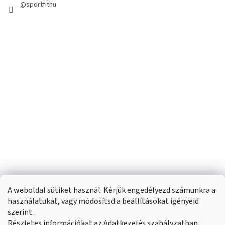
@sportfithu
A weboldal sütiket használ. Kérjük engedélyezd számunkra a
használatukat, vagy módosítsd a beállításokat igényeid
szerint.
Részletes információkat az Adatkezelés szabályzatban