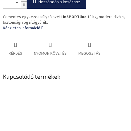
Hozzáadás a kosárhoz
Cementes egykezes súlyzó szett
inSPORTline
18 kg, modern dizájn,
biztonsági rögzítőgyűrűk.
Részletes információ
KÉRDÉS
NYOMON KÖVETÉS
MEGOSZTÁS
Kapcsolódó termékek