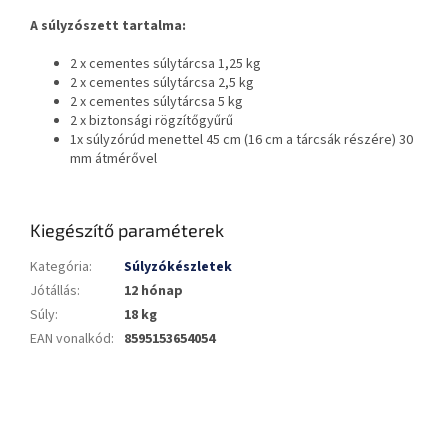
A súlyzószett tartalma:
2 x cementes súlytárcsa 1,25 kg
2 x cementes súlytárcsa 2,5 kg
2 x cementes súlytárcsa 5 kg
2 x biztonsági rögzítőgyűrű
1x súlyzórúd menettel 45 cm (16 cm a tárcsák részére) 30
mm átmérővel
Kiegészítő paraméterek
Kategória
:
Súlyzókészletek
Jótállás
:
12 hónap
Súly
:
18 kg
EAN vonalkód
:
8595153654054
L
á
b