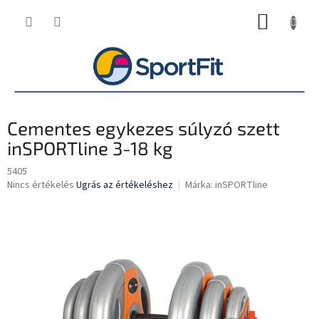
Ugrás
KOSÁR
a
fő
tartalomhoz
Cementes egykezes súlyzó szett
inSPORTline 3-18 kg
5405
A
Nincs értékelés
Ugrás az értékeléshez
Márka:
inSPORTline
termék
átlagos
értékelése
5-
ből
0,0
csillag.