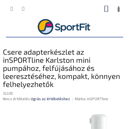
Ugrás
KOSÁR
a
fő
tartalomhoz
Csere adapterkészlet az
inSPORTline Karlston mini
pumpához, felfújásához és
leeresztéséhez, kompakt, könnyen
felhelyezhetők
31105
A
Nincs értékelés
Ugrás az értékeléshez
Márka:
inSPORTline
termék
átlagos
értékelése
5-
ből