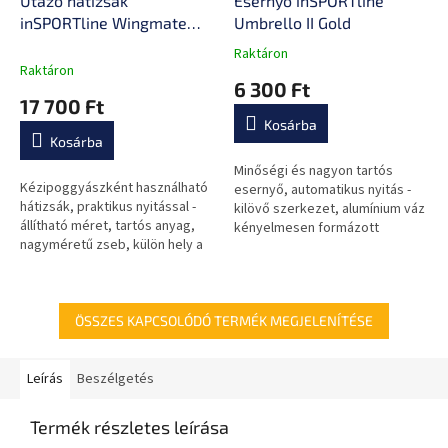
Utazó hátizsák
Esernyő inSPORTline
inSPORTline Wingmate
Umbrello II Gold
33-50l, vízálló zseb,
Raktáron
A
laptopzseb gyors
Raktáron
termék
6 300 Ft
hozzáféréssel,
átlagos
17 700 Ft
csatlakozókábel a
értékelése
Kosárba
5-
powerbankhoz, 50 literes
Kosárba
ből
kapacitás
0,0
Minőségi és nagyon tartós
Kézipoggyászként használható
csillag.
esernyő, automatikus nyitás -
hátizsák, praktikus nyitással -
kilövő szerkezet, alumínium váz
állítható méret, tartós anyag,
kényelmesen formázott
nagyméretű zseb, külön hely a
fogantyúval, védőhuzat.
laptopnak, power bank
kábelnek, ideális utazáshoz és...
ÖSSZES KAPCSOLÓDÓ TERMÉK MEGJELENÍTÉSE
Leírás
Beszélgetés
Termék részletes leírása