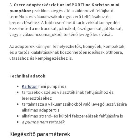
A
Csere adapterkészlet az
inSPORTline Karlston mini
pumpához
praktikus kiegészítő a különböző felfújható
termékek és vákuumzsákok egyszerű felfújásához és
leeresztéséhez. A több cserélhető tartozékkal könnyedén
kezelheted a matracokat, párnákat, úszógumikat, játékokat,
vagy a vákuumcsomagokból történő levegő leszívását.
Az adapterek könnyen felhelyezhetők, könnyűek, kompaktak,
és a tartós kialakításuknak köszönhetően ideálisak otthonra,
utazáshoz és kempingezéshez is.
Technikai adatok:
Karlston
mini pumpához
tartozékok széles választékának felfújásához és
leeresztéséhez
tartalmazza a vákuumzsákokból való levegő leszívására
alkalmas adaptert is
alkalmas strand- és kültéri felszerelések felfújására is
a pumpa nem tartozék
Kiegészítő paraméterek