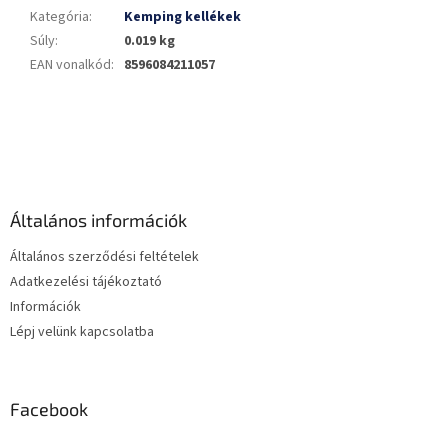
Kategória
:
Kemping kellékek
Súly
:
0.019 kg
EAN vonalkód
:
8596084211057
L
á
b
l
é
Általános információk
c
Általános szerződési feltételek
Adatkezelési tájékoztató
Információk
Lépj velünk kapcsolatba
Facebook