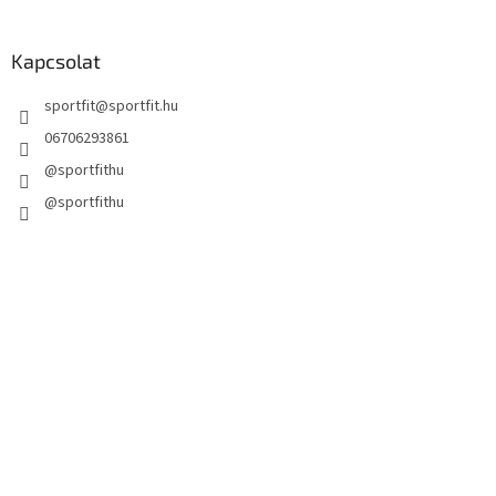
Kapcsolat
sportfit
@
sportfit.hu
06706293861
@sportfithu
@sportfithu