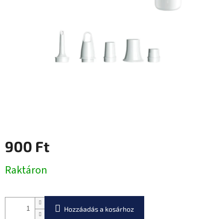
0,0
csillag.
900 Ft
Egységár:
Raktáron
Hozzáadás a kosárhoz