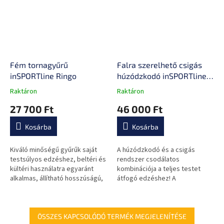
Fém tornagyűrű
Falra szerelhető csigás
inSPORTline Ringo
húzódzkodó inSPORTline
RK180
Raktáron
Raktáron
A
A
termék
termék
27 700 Ft
46 000 Ft
átlagos
átlagos
értékelése
értékelése
Kosárba
Kosárba
5-
5-
ből
ből
0,0
3,0
Kiváló minőségű gyűrűk saját
A húzódzkodó és a csigás
csillag.
csillag.
testsúlyos edzéshez, beltéri és
rendszer csodálatos
kültéri használatra egyaránt
kombinációja a teljes testet
alkalmas, állítható hosszúságú,
átfogó edzéshez! A
minőségi anyag, könnyen
gumikötelek segítenek az
tárolható.
izmok erősítésében.
ÖSSZES KAPCSOLÓDÓ TERMÉK MEGJELENÍTÉSE