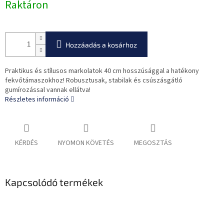
Raktáron
Hozzáadás a kosárhoz
Praktikus és stílusos markolatok 40 cm hosszúsággal a hatékony
fekvőtámaszokhoz! Robusztusak, stabilak és csúszásgátló
gumírozással vannak ellátva!
Részletes információ
KÉRDÉS
NYOMON KÖVETÉS
MEGOSZTÁS
Kapcsolódó termékek