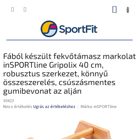
Ugrás
KOSÁR
a
fő
tartalomhoz
Fából készült fekvőtámasz markolat
inSPORTline Gripolix 40 cm,
robusztus szerkezet, könnyű
összeszerelés, csúszásmentes
gumibevonat az alján
30423
A
Nincs értékelés
Ugrás az értékeléshez
Márka:
inSPORTline
termék
átlagos
értékelése
5-
ből