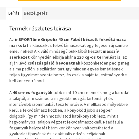
Leírás
Beszélgetés
Termék részletes leírása
Az
inSPORTline Gripolix 40 cm
Fából készült fekvőtámasz
markolat
a klasszikus fekvőtámaszokat egy teljesen új szintre
emeli neked! A kiváló minőségű bükkfából készült
masszív
szerkezet
könnyedén elbírja akár a
120 kg-os terhelést
is, az
alján lévő
csúszásgátló bevonatnak
köszönhetően pedig még
a sima padlón is szilárdan tart. Így minden egyes ismétlésnek
teljes figyelmet szentelhetsz, és csak a saját teljesítményedre
kell koncentrálnod.
A
40 cm-es fogantyúk
több mint 10 cm-re emelik meg a karodat
a talajtól, ami számodra nagyobb mozgástartományt és
intenzívebb izommunkát tesz lehetővé. A mellkasod mélyebbre
kerül a fekvőtámasz közben, a könyököd jobb szögben
dolgozik, így minden mozdulatod hatékonyabb lesz, mint a
hagyományos, talajon végzett fekvőtámaszoknál. Ráadásul a
fogantyúk helyzetét bármikor könnyen változtathatod a
gyakorlat típusának és az aktuális edzési céljaidnak