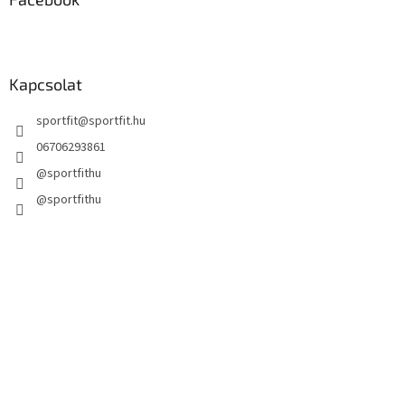
Kapcsolat
sportfit
@
sportfit.hu
06706293861
@sportfithu
@sportfithu