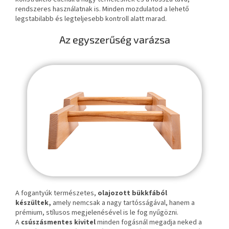
rendszeres használatnak is. Minden mozdulatod a lehető
legstabilabb és legteljesebb kontroll alatt marad.
Az egyszerűség varázsa
A fogantyúk természetes,
olajozott bükkfából
készültek,
amely nemcsak a nagy tartósságával, hanem a
prémium, stílusos megjelenésével is le fog nyűgözni.
A
csúszásmentes kivitel
minden fogásnál megadja neked a