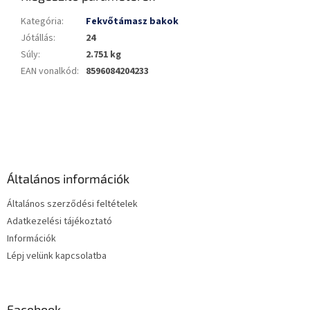
Kategória
:
Fekvőtámasz bakok
Jótállás
:
24
Súly
:
2.751 kg
EAN vonalkód
:
8596084204233
L
á
b
l
é
Általános információk
c
Általános szerződési feltételek
Adatkezelési tájékoztató
Információk
Lépj velünk kapcsolatba
Facebook