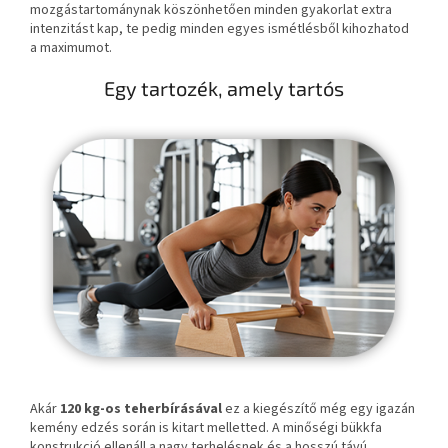
mozgástartománynak köszönhetően minden gyakorlat extra
intenzitást kap, te pedig minden egyes ismétlésből kihozhatod
a maximumot.
Egy tartozék, amely tartós
Akár
120 kg-os teherbírásával
ez a kiegészítő még egy igazán
kemény edzés során is kitart melletted. A minőségi bükkfa
konstrukció ellenáll a nagy terhelésnek és a hosszú távú,