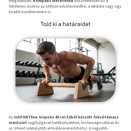
megfelelően.
Kompakt méretének
köszönhetően ez a
tökéletes eszköz az otthoni edzőtermedbe, a lakásba vagy egy
kisebb konditerembe is.
Told ki a határaidat
Az
inSPORTline Gripolix 40 cm
Fából készült fekvőtámasz
markolat
segítségével hatékonyabban, biztonságosabban és
az izmaid sokkal jobb aktiválásával edzhetsz. A nagyobb