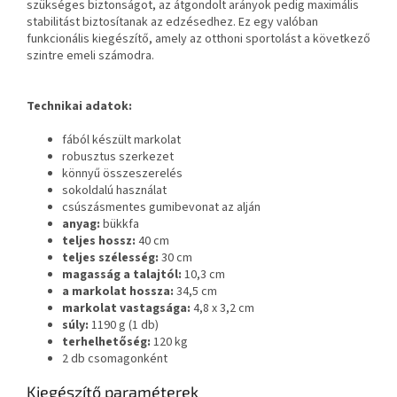
szükséges biztonságot, az átgondolt arányok pedig maximális
stabilitást biztosítanak az edzésedhez. Ez egy valóban
funkcionális kiegészítő, amely az otthoni sportolást a következő
szintre emeli számodra.
Technikai adatok:
fából készült markolat
robusztus szerkezet
könnyű összeszerelés
sokoldalú használat
csúszásmentes gumibevonat az alján
anyag:
bükkfa
teljes hossz:
40 cm
teljes szélesség:
30 cm
magasság a talajtól:
10,3 cm
a markolat hossza:
34,5 cm
markolat vastagsága:
4,8 x 3,2 cm
súly:
1190 g (1 db)
terhelhetőség:
120 kg
2 db csomagonként
Kiegészítő paraméterek