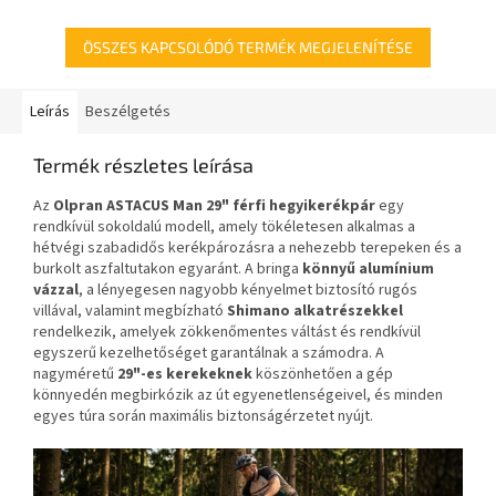
állítható.
ÖSSZES KAPCSOLÓDÓ TERMÉK MEGJELENÍTÉSE
Leírás
Beszélgetés
Termék részletes leírása
Az
Olpran ASTACUS Man 29" férfi hegyikerékpár
egy
rendkívül sokoldalú modell, amely tökéletesen alkalmas a
hétvégi szabadidős kerékpározásra a nehezebb terepeken és a
burkolt aszfaltutakon egyaránt. A bringa
könnyű alumínium
vázzal
, a lényegesen nagyobb kényelmet biztosító rugós
villával, valamint megbízható
Shimano alkatrészekkel
rendelkezik, amelyek zökkenőmentes váltást és rendkívül
egyszerű kezelhetőséget garantálnak a számodra. A
nagyméretű
29"-es kerekeknek
köszönhetően a gép
könnyedén megbirkózik az út egyenetlenségeivel, és minden
egyes túra során maximális biztonságérzetet nyújt.