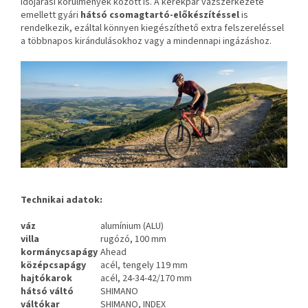
időjárási körülmények között is. A kerékpár vázszerkezete
emellett gyári
hátsó csomagtartó-előkészítéssel
is
rendelkezik, ezáltal könnyen kiegészíthető extra felszereléssel
a többnapos kirándulásokhoz vagy a mindennapi ingázáshoz.
Technikai adatok:
váz
alumínium (ALU)
villa
rugózó, 100 mm
kormánycsapágy
Ahead
középcsapágy
acél, tengely 119 mm
hajtókarok
acél, 24-34-42/170 mm
hátsó váltó
SHIMANO
váltókar
SHIMANO, INDEX