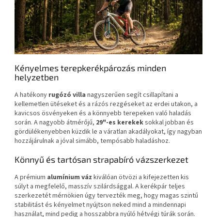
Kényelmes terepkerékpározás minden
helyzetben
A hatékony
rugózó villa
nagyszerűen segít csillapítani a
kellemetlen ütéseket és a rázós rezgéseket az erdei utakon, a
kavicsos ösvényeken és a könnyebb terepeken való haladás
során. A nagyobb átmérőjű,
29"-es kerekek
sokkal jobban és
gördülékenyebben küzdik le a váratlan akadályokat, így nagyban
hozzájárulnak a jóval simább, tempósabb haladáshoz.
Könnyű és tartósan strapabíró vázszerkezet
A prémium
alumínium váz
kiválóan ötvözi a kifejezetten kis
súlyt a megfelelő, masszív szilárdsággal. A kerékpár teljes
szerkezetét mérnökien úgy tervezték meg, hogy magas szintű
stabilitást és kényelmet nyújtson neked mind a mindennapi
használat, mind pedig a hosszabbra nyúló hétvégi túrák során.