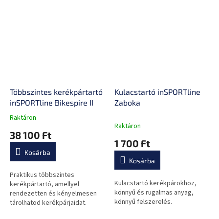
Többszintes kerékpártartó
Kulacstartó inSPORTline
inSPORTline Bikespire II
Zaboka
Raktáron
A
Raktáron
termék
38 100 Ft
átlagos
1 700 Ft
értékelése
Kosárba
5-
Kosárba
ből
0,0
Praktikus többszintes
Kulacstartó kerékpárokhoz,
csillag.
kerékpártartó, amellyel
könnyű és rugalmas anyag,
rendezetten és kényelmesen
könnyű felszerelés.
tárolhatod kerékpárjaidat.
Magassága 2,1 m és 4 m között