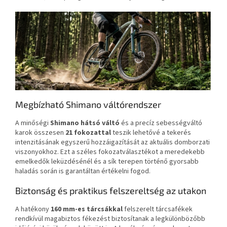
Megbízható Shimano váltórendszer
A minőségi
Shimano hátsó váltó
és a precíz sebességváltó
karok összesen
21 fokozattal
teszik lehetővé a tekerés
intenzitásának egyszerű hozzáigazítását az aktuális domborzati
viszonyokhoz. Ezt a széles fokozatválasztékot a meredekebb
emelkedők leküzdésénél és a sík terepen történő gyorsabb
haladás során is garantáltan értékelni fogod.
Biztonság és praktikus felszereltség az utakon
A hatékony
160 mm-es tárcsákkal
felszerelt tárcsafékek
rendkívül magabiztos fékezést biztosítanak a legkülönbözőbb