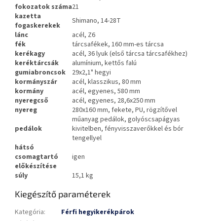
fokozatok száma
21
kazetta
Shimano, 14-28T
fogaskerekek
lánc
acél, Z6
fék
tárcsafékek, 160 mm-es tárcsa
kerékagy
acél, 36 lyuk (első tárcsa tárcsafékhez)
keréktárcsák
alumínium, kettős falú
gumiabroncsok
29x2,1" hegyi
kormányszár
acél, klasszikus, 80 mm
kormány
acél, egyenes, 580 mm
nyeregcső
acél, egyenes, 28,6x250 mm
nyereg
280x160 mm, fekete, PU, rögzítővel
műanyag pedálok, golyóscsapágyas
pedálok
kivitelben, fényvisszaverőkkel és bór
tengellyel
hátsó
csomagtartó
igen
előkészítése
súly
15,1 kg
Kiegészítő paraméterek
Kategória
:
Férfi hegyikerékpárok