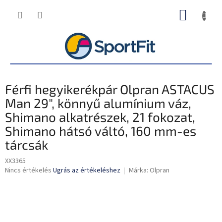
Ugrás
KOSÁR
a
fő
tartalomhoz
Férfi hegyikerékpár Olpran ASTACUS
Man 29", könnyű alumínium váz,
Shimano alkatrészek, 21 fokozat,
Shimano hátsó váltó, 160 mm-es
tárcsák
XX3365
A
Nincs értékelés
Ugrás az értékeléshez
Márka:
Olpran
termék
átlagos
értékelése
5-
ből