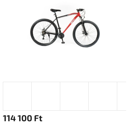
0,0
csillag.
114 100 Ft
Egységár: