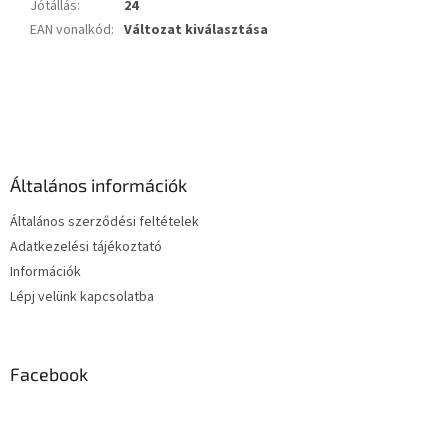
Jótállás
:
24
EAN vonalkód
:
Változat kiválasztása
L
á
b
l
é
Általános információk
c
Általános szerződési feltételek
Adatkezelési tájékoztató
Információk
Lépj velünk kapcsolatba
Facebook