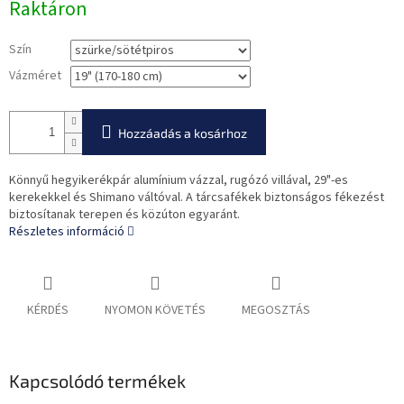
Raktáron
Szín
Vázméret
Hozzáadás a kosárhoz
Könnyű hegyikerékpár alumínium vázzal, rugózó villával, 29"-es
kerekekkel és Shimano váltóval. A tárcsafékek biztonságos fékezést
biztosítanak terepen és közúton egyaránt.
Részletes információ
KÉRDÉS
NYOMON KÖVETÉS
MEGOSZTÁS
Kapcsolódó termékek