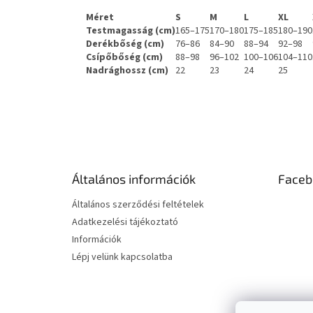
Méret
S
M
L
XL
Testmagasság (cm)
165–175
170–180
175–185
180–190
Derékbőség (cm)
76–86
84–90
88–94
92–98
Csípőbőség (cm)
88–98
96–102
100–106
104–110
Nadrághossz (cm)
22
23
24
25
L
á
b
l
é
Általános információk
Faceb
c
Általános szerződési feltételek
Adatkezelési tájékoztató
Információk
Lépj velünk kapcsolatba