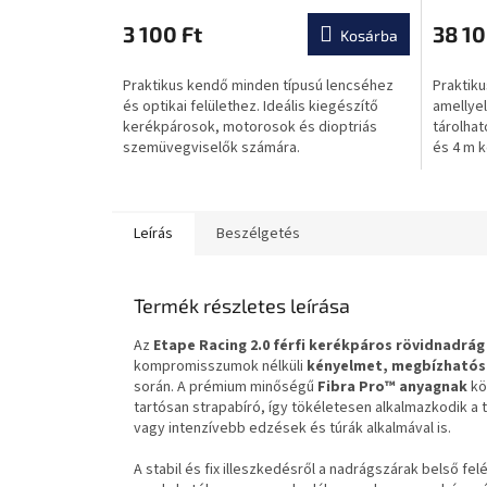
termék
termék
átlagos
átlagos
3 100 Ft
38 10
Kosárba
értékelése
értékel
5-
5-
Praktikus kendő minden típusú lencséhez
Praktiku
ből
ből
és optikai felülethez. Ideális kiegészítő
amellye
0,0
0,0
kerékpárosok, motorosok és dioptriás
tárolhat
csillag.
csillag.
szemüvegviselők számára.
és 4 m k
Leírás
Beszélgetés
Termék részletes leírása
Az
Etape Racing 2.0 férfi kerékpáros rövidnadrág
kompromisszumok nélküli
kényelmet, megbízhatós
során. A prémium minőségű
Fibra Pro™ anyagnak
kö
tartósan strapabíró, így tökéletesen alkalmazkodik a
vagy intenzívebb edzések és túrák alkalmával is.
A stabil és fix illeszkedésről a nadrágszárak belső fe