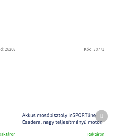
d:
26203
Kód:
30771
Következő
Akkus mosópisztoly inSPORTline
termék
Esedera, nagy teljesítményű motor,
erős nyomás, multifunkciós fúvóka,
Raktáron
Raktáron
nyomásbeállítás LED-es