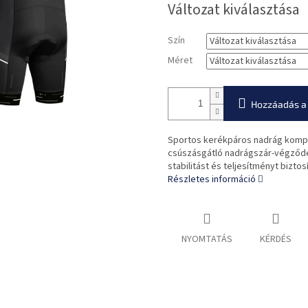
Változat kiválasztása
Szín
Méret
Hozzáadás a
Sportos kerékpáros nadrág kompr
csúszásgátló nadrágszár-végződé
stabilitást és teljesítményt biztosí
Részletes információ
NYOMTATÁS
KÉRDÉS