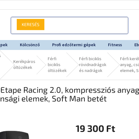
KERESÉS
épek
Kölcsönző
Profi edzőtermi gépek
Fitness
Eb
s
Férfi
Férfi biciklis
Férfi ker
Kerékpáros
biciklis
rövidnadrágok
anyag, cs
öltözékek
öltözékek
és nadrágok
elemek, S
 Etape Racing 2.0, kompressziós anyag
onsági elemek, Soft Man betét
19 300 Ft
Egységár: