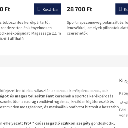
termék
átlagos
0 Ft
28 700 Ft
Kosárba
K
ése
értékelése
5-
s többszintes kerékpártartó,
Sport napszemüveg polarizált és f
ből
l rendezetten és kényelmesen
lencsékkel, amelyek pillanatok alatt
0,0
od kerékpárjaidat. Magassága 2,1 m
cserélhetők!
csillag.
özött állítható.
Kie
kifejezetten ideális választás azoknak a kerékpárosoknak, akik
Kate
ágot és magas teljesítményt
keresnek a sportos kerékpározás
szönhetően a nadrág rendkívül rugalmas, kiválóan légáteresztő és
Jótál
 test minden mozgásához, és maximális komfortot biztosít a hosszabb
EAN
vona
lén elhelyezett
Fit+™ csúszásgátló szilikon szegély
gondoskodik,