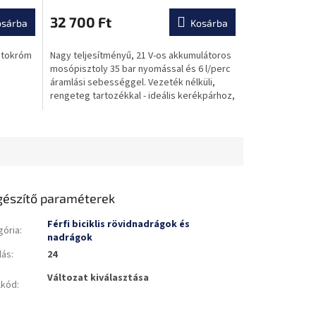
érintőképernyőn
32 700 Ft
osárba
Kosárba
otokróm
Nagy teljesítményű, 21 V-os akkumulátoros
mosópisztoly 35 bar nyomással és 6 l/perc
áramlási sebességgel. Vezeték nélküli,
rengeteg tartozékkal - ideális kerékpárhoz,
autóhoz és...
gészítő paraméterek
Férfi biciklis rövidnadrágok és
gória
:
nadrágok
lás
:
24
Változat kiválasztása
lkód
: