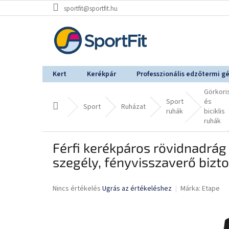
Ugrás
sportfit@sportfit.hu
a
fő
tartalomhoz
Kert
Kerékpár
Professzionális edzőtermi g
Görkori
Sport
és
Kezdőlap
Sport
Ruházat
ruhák
biciklis
ruhák
Férfi kerékpáros rövidnadrág
szegély, fényvisszaverő bizt
A
Nincs értékelés
Ugrás az értékeléshez
Márka:
Etape
termék
átlagos
értékelése
5-