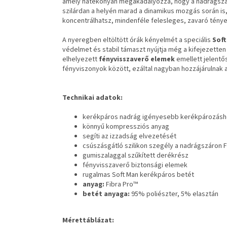
amely hatékonyan megakadályozza, hogy a nadrágszá
szilárdan a helyén marad a dinamikus mozgás során is
koncentrálhatsz, mindenféle felesleges, zavaró ténye
A nyeregben eltöltött órák kényelmét a speciális
Soft
védelmet és stabil támaszt nyújtja még a kifejezett
elhelyezett
fényvisszaverő elemek
emellett jelentő
fényviszonyok között, ezáltal nagyban hozzájárulnak
Technikai adatok:
kerékpáros nadrág igényesebb kerékpározásh
könnyű kompressziós anyag
segíti az izzadság elvezetését
csúszásgátló szilikon szegély a nadrágszáron F
gumiszalaggal szűkített derékrész
fényvisszaverő biztonsági elemek
rugalmas Soft Man kerékpáros betét
anyag:
Fibra Pro™
betét anyaga:
95%
poliészter, 5% elasztán
Mérettáblázat: