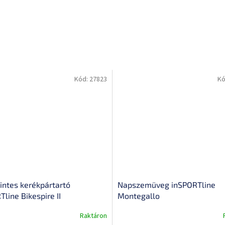
Kód:
27823
Kó
intes kerékpártartó
Napszemüveg inSPORTline
line Bikespire II
Montegallo
Raktáron
A