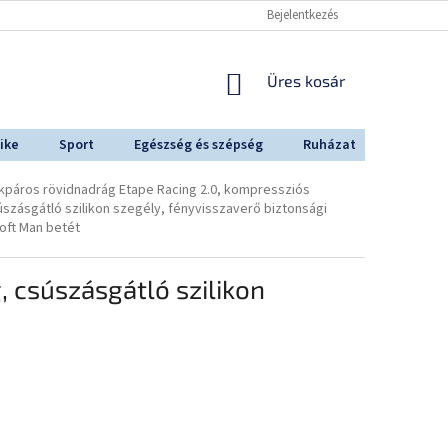
Bejelentkezés
KOSÁR
Üres kosár
ike
Sport
Egészség és szépség
Ruházat
Outdoo
ékpáros rövidnadrág Etape Racing 2.0, kompressziós
úszásgátló szilikon szegély, fényvisszaverő biztonsági
oft Man betét
, csúszásgátló szilikon