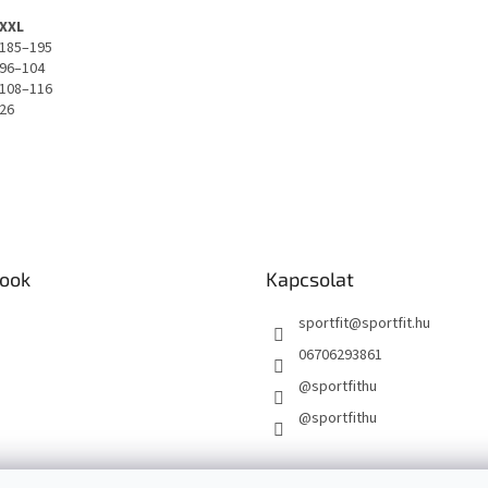
XXL
185–195
96–104
108–116
26
ook
Kapcsolat
sportfit
@
sportfit.hu
06706293861
@sportfithu
@sportfithu