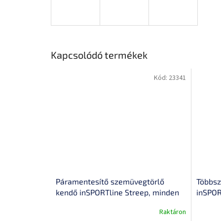
Kapcsolódó termékek
Kód:
23341
Páramentesítő szemüvegtörlő
Többsz
kendő inSPORTline Streep, minden
inSPORT
lencse típushoz, 48 órás hatás, 15 x
Raktáron
A
A
17 cm