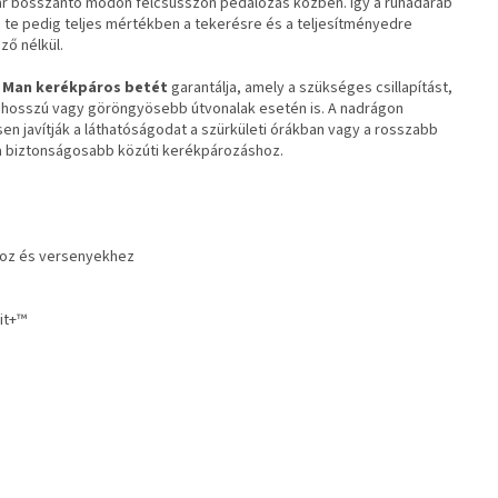
r bosszantó módon felcsússzon pedálozás közben. Így a ruhadarab
, te pedig teljes mértékben a tekerésre és a teljesítményedre
ző nélkül.
 Man kerékpáros betét
garantálja, amely a szükséges csillapítást,
en hosszú vagy göröngyösebb útvonalak esetén is. A nadrágon
sen javítják a láthatóságodat a szürkületi órákban vagy a rosszabb
 a biztonságosabb közúti kerékpározáshoz.
oz és versenyekhez
it+™