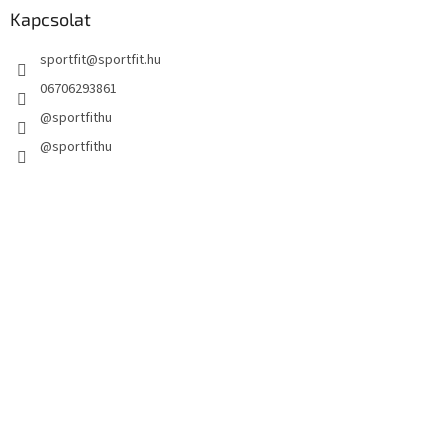
Kapcsolat
sportfit
@
sportfit.hu
06706293861
@sportfithu
@sportfithu