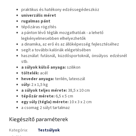
praktikus és hatékony edzéssegédeszköz
univerzális méret
rugalmas pánt
tépőzáras rögzítés
a pánton lévő téglák mozgathatóak - a lehető
legkényelmesebben elhelyezhetők
a dinamika, az erő és az állóképesség fejlesztéséhez
segít a további kalóriák elégetésében
használat futásnál, küzdősportoknál, önsúlyos edzésnél
stb.
a súlyok külső anyaga:
szilikon
töltelék:
acél
heveder anyaga:
terilén, latexszál
súly:
2 x 1,5 kg
a súlyok teljes mérete:
38,5 x 10 cm
tépőzár mérete:
6,5 x 5 cm
egy súly (tégla) mérete:
10 x 3 x 2 cm
a csomag 2 súlyt tartalmaz
Kiegészítő paraméterek
Kategória
:
Testsúlyok