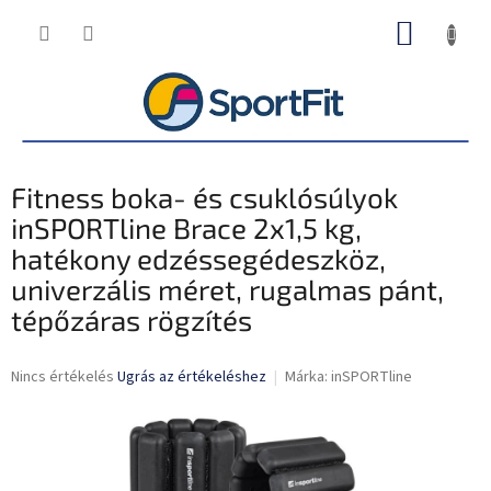
Ugrás
KOSÁR
a
fő
tartalomhoz
Fitness boka- és csuklósúlyok
inSPORTline Brace 2x1,5 kg,
hatékony edzéssegédeszköz,
univerzális méret, rugalmas pánt,
tépőzáras rögzítés
A
Nincs értékelés
Ugrás az értékeléshez
Márka:
inSPORTline
termék
átlagos
értékelése
5-
ből