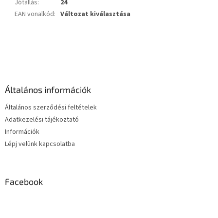
Jótállás
:
24
EAN vonalkód
:
Változat kiválasztása
L
á
b
l
é
Általános információk
c
Általános szerződési feltételek
Adatkezelési tájékoztató
Információk
Lépj velünk kapcsolatba
Facebook