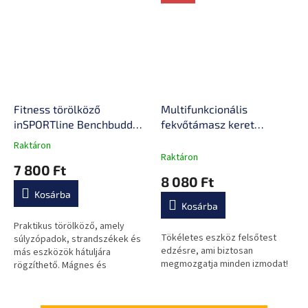
Fitness törölköző
Multifunkcionális
inSPORTline Benchbuddy
fekvőtámasz keret
120x50 cm, táska,
kijelzővel inSPORTline
Raktáron
A
cipzáras zseb,
Pushap Evo
Raktáron
termék
7 800 Ft
felerősíthető
átlagos
8 080 Ft
padra/székre
értékelése
Kosárba
5-
Kosárba
ből
0,0
Praktikus törölköző, amely
Tökéletes eszköz felsőtest
csillag.
súlyzópadok, strandszékek és
edzésre, ami biztosan
más eszközök hátuljára
megmozgatja minden izmodat!
rögzíthető. Mágnes és
gumiszalag a rögzítéshez,
valamint speciális zseb az apró
tárgyaknak.