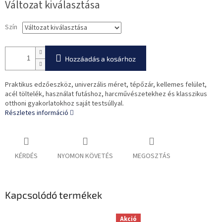
Változat kiválasztása
Szín
Hozzáadás a kosárhoz
Praktikus edzőeszköz, univerzális méret, tépőzár, kellemes felület,
acél töltelék, használat futáshoz, harcművészetekhez és klasszikus
otthoni gyakorlatokhoz saját testsúllyal.
Részletes információ
KÉRDÉS
NYOMON KÖVETÉS
MEGOSZTÁS
Kapcsolódó termékek
Akció