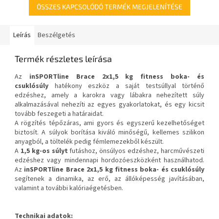
ÖSSZES KAPCSOLÓDÓ TERMÉK MEGJELENÍTÉSE
Leírás
Beszélgetés
Termék részletes leírása
Az
inSPORTline Brace 2x1,5 kg fitness boka- és
csuklósúly
hatékony eszköz a saját testsúllyal történő
edzéshez, amely a karokra vagy lábakra nehezített súly
alkalmazásával nehezíti az egyes gyakorlatokat, és egy kicsit
tovább feszegeti a határaidat.
A rögzítés tépőzáras, ami gyors és egyszerű kezelhetőséget
biztosít. A súlyok borítása kiváló minőségű, kellemes szilikon
anyagból, a töltelék pedig fémlemezekből készült.
A
1,5 kg-os súlyt
futáshoz, önsúlyos edzéshez, harcművészeti
edzéshez vagy mindennapi hordozóeszközként használhatod.
Az
inSPORTline Brace 2x1,5 kg fitness boka- és csuklósúly
segítenek a dinamika, az erő, az állóképesség javításában,
valamint a további kalóriaégetésben.
Technikai adatok: