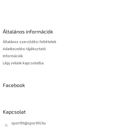
s
L
t
á
a
b
i
l
r
é
á
Általános információk
c
n
y
Általános szerződési feltételek
í
Adatkezelési tájékoztató
t
Információk
á
s
Lépj velünk kapcsolatba
e
l
e
m
Facebook
e
i
Kapcsolat
sportfit
@
sportfit.hu