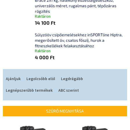
Brace 2x1 kg, hatékony edzéssegédeszköz,
univerzális méret, rugalmas pánt, tépőzáras
rögzítés
Raktáron
14 100 Ft
Súlyzóöv csípőemelésekhez inSPORTline Hiptra,
megerősített öv, csatos főszíj, hurok a
fitneszkellékek felakasztásához
Raktáron
4 000 Ft
T
e
Ajánljuk
Legolcsóbb elöl
Legdrágább
r
m
Legnépszerűbb termékek
ABC szerint
é
k
e
SZŰRŐ MEGNYITÁSA
k
r
T
e