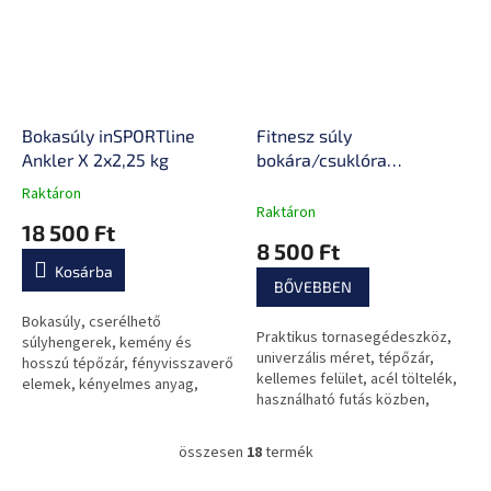
Bokasúly inSPORTline
Fitnesz súly
Ankler X 2x2,25 kg
bokára/csuklóra
inSPORTline Brace
Raktáron
A
Raktáron
termék
18 500 Ft
átlagos
8 500 Ft
értékelése
Kosárba
5-
BŐVEBBEN
ből
0,0
Bokasúly, cserélhető
Praktikus tornasegédeszköz,
csillag.
súlyhengerek, kemény és
univerzális méret, tépőzár,
hosszú tépőzár, fényvisszaverő
kellemes felület, acél töltelék,
elemek, kényelmes anyag,
használható futás közben,
minőségi kidolgozás.
harcművészetekben és
klasszikus, otthoni, saját
összesen
18
termék
L
testsúllyal...
i