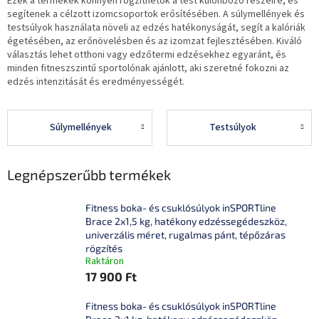
Ezek a termékek könnyen rögzíthetők a test különböző részeire, és
segítenek a célzott izomcsoportok erősítésében. A súlymellények és
testsúlyok használata növeli az edzés hatékonyságát, segít a kalóriák
égetésében, az erőnövelésben és az izomzat fejlesztésében. Kiváló
választás lehet otthoni vagy edzőtermi edzésekhez egyaránt, és
minden fitneszszintű sportolónak ajánlott, aki szeretné fokozni az
edzés intenzitását és eredményességét.
Súlymellények
Testsúlyok
Legnépszerűbb termékek
Fitness boka- és csuklósúlyok inSPORTline
Brace 2x1,5 kg, hatékony edzéssegédeszköz,
univerzális méret, rugalmas pánt, tépőzáras
rögzítés
Raktáron
17 900 Ft
Fitness boka- és csuklósúlyok inSPORTline