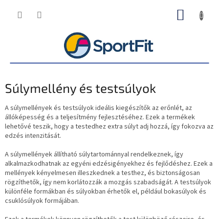
Ugrás
KOSÁR
a
fő
tartalomhoz
Súlymellény és testsúlyok
A súlymellények és testsúlyok ideális kiegészítők az erőnlét, az
állóképesség és a teljesítmény fejlesztéséhez. Ezek a termékek
lehetővé teszik, hogy a testedhez extra súlyt adj hozzá, így fokozva az
edzés intenzitását.
A súlymellények állítható súlytartománnyal rendelkeznek, így
alkalmazkodhatnak az egyéni edzésigényekhez és fejlődéshez. Ezek a
mellények kényelmesen illeszkednek a testhez, és biztonságosan
rögzíthetők, így nem korlátozzák a mozgás szabadságát. A testsúlyok
különféle formákban és súlyokban érhetők el, például bokasúlyok és
csuklósúlyok formájában.