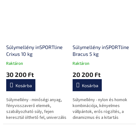
fejlesztéséhez.
Súlymellény inSPORTline
Súlymellény inSPORTline
Crixus 10 kg
Bracus 5 kg
Raktáron
Raktáron
A
A
termék
termék
30 200 Ft
20 200 Ft
átlagos
átlagos
értékelése
értékelése
Kosárba
Kosárba
5-
5-
ből
ből
0,0
0,0
Súlymellény - minőségi anyag,
Súlymellény - nylon és homok
csillag.
csillag.
fényvisszaverő elemek,
kombinációja, kényelmes
szabályozható súly, fejen
vállpántok, erős rögzítés, a
keresztül ölthető fel, univerzális
dinamizmus és a kitartás
méret.
fejlesztéséhez, 5 kg.