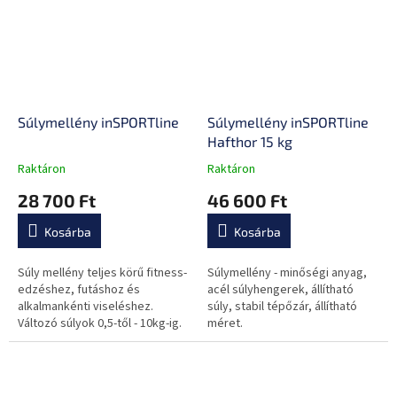
Súlymellény inSPORTline
Súlymellény inSPORTline
Hafthor 15 kg
Raktáron
Raktáron
A
A
termék
termék
28 700 Ft
46 600 Ft
átlagos
átlagos
értékelése
értékelése
Kosárba
Kosárba
5-
5-
ből
ből
0,0
0,0
Súly mellény teljes körű fitness-
Súlymellény - minőségi anyag,
csillag.
csillag.
edzéshez, futáshoz és
acél súlyhengerek, állítható
alkalmankénti viseléshez.
súly, stabil tépőzár, állítható
Változó súlyok 0,5-től - 10kg-ig.
méret.