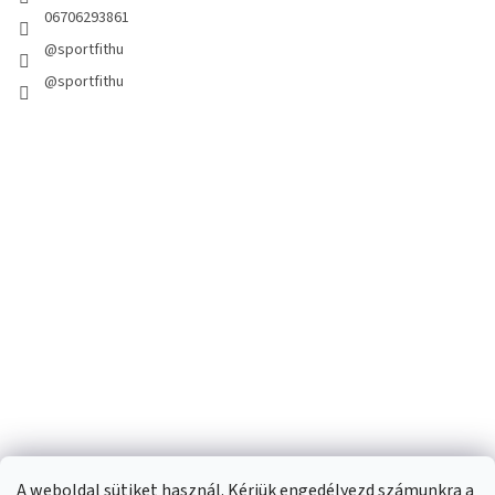
06706293861
@sportfithu
@sportfithu
A weboldal sütiket használ. Kérjük engedélyezd számunkra a