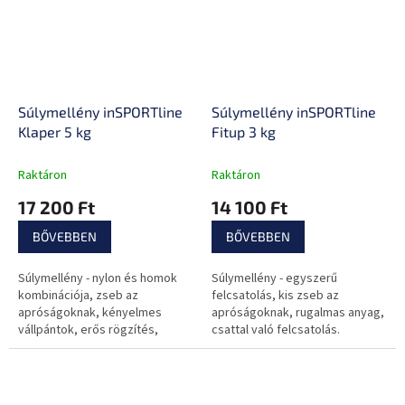
Súlymellény inSPORTline
Súlymellény inSPORTline
Klaper 5 kg
Fitup 3 kg
Raktáron
Raktáron
17 200 Ft
14 100 Ft
BŐVEBBEN
BŐVEBBEN
Súlymellény - nylon és homok
Súlymellény - egyszerű
kombinációja, zseb az
felcsatolás, kis zseb az
apróságoknak, kényelmes
apróságoknak, rugalmas anyag,
vállpántok, erős rögzítés,
csattal való felcsatolás.
dinamizmus és a kitartás
fejlesztéséhez.