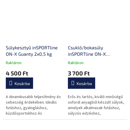
erő és az állóképesség...
Súlykesztyű inSPORTline
Csukló/bokasúly
ON-X Guanty 2x0,5 kg
inSPORTline ON-X
Oxforder 2x0,5 kg
Raktáron
Raktáron
A
A
termék
termék
4 500 Ft
3 700 Ft
átlagos
átlagos
értékelése
értékelése
Kosárba
Kosárba
5-
5-
ből
ből
0,0
0,0
A dinamikusabb teljesítmény és
Erős és tartós, kiváló minőségű
csillag.
csillag.
sebesség érdekében. Ideális
oxfordi anyagból készült súlyok,
futáshoz, gyalogláshoz,
amelyek alkalmasak futáshoz,
küzdősportokhoz és
súlyzós edzéshez,
mindennapi viselethez, könnyű
korcsolyázáshoz,
tépőzáras rögzítés, kényelmes
küzdősportokhoz stb., ideálisak
anyag.
a dinamika, az...