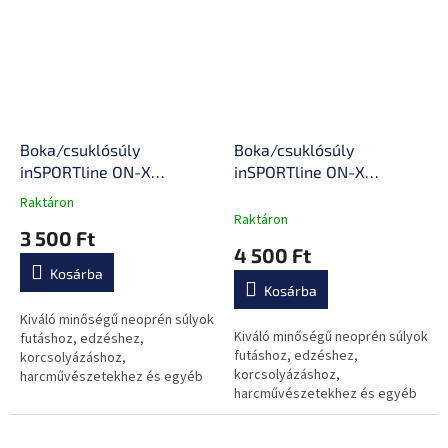
Boka/csuklósúly
Boka/csuklósúly
inSPORTline ON-X
inSPORTline ON-X
Neoprener 2x0,5 kg
Neoprener 2x1 kg
Raktáron
A
Raktáron
termék
3 500 Ft
átlagos
4 500 Ft
értékelése
Kosárba
5-
Kosárba
ből
0,0
Kiváló minőségű neoprén súlyok
Kiváló minőségű neoprén súlyok
csillag.
futáshoz, edzéshez,
futáshoz, edzéshez,
korcsolyázáshoz,
korcsolyázáshoz,
harcművészetekhez és egyéb
harcművészetekhez és egyéb
tevékenységekhez. Ideálisak az
tevékenységekhez. Ideálisak az
erő és az állóképesség
erő és az állóképesség
fejlesztéséhez.