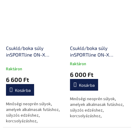
Csukló/boka súly
Csukló/boka súly
inSPORTline ON-X
inSPORTline ON-X
Neoprener 2x2 kg
Neoprener 2x1,5 kg
Raktáron
A
Raktáron
termék
6 000 Ft
átlagos
6 600 Ft
értékelése
Kosárba
5-
Kosárba
ből
0,0
Minőségi neoprén súlyok,
Minőségi neoprén súlyok,
csillag.
amelyek alkalmasak futáshoz,
amelyek alkalmasak futáshoz,
súlyzós edzéshez,
súlyzós edzéshez,
korcsolyázáshoz,
korcsolyázáshoz,
küzdősportokhoz és sok
küzdősportokhoz és sok
máshoz, ideálisak a dinamika, az
máshoz, ideálisak a dinamika, az
erő és az állóképesség...