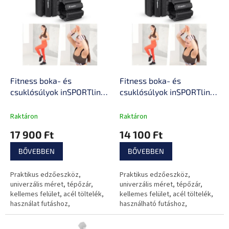
e
n
r
d
m
e
é
z
k
é
e
s
k
e
l
Fitness boka- és
Fitness boka- és
i
csuklósúlyok inSPORTline
csuklósúlyok inSPORTline
s
Brace 2x1,5 kg, hatékony
Brace 2x1 kg, hatékony
t
edzéssegédeszköz,
edzéssegédeszköz,
Raktáron
Raktáron
á
univerzális méret,
univerzális méret,
17 900 Ft
14 100 Ft
j
rugalmas pánt, tépőzáras
rugalmas pánt, tépőzáras
a
rögzítés
rögzítés
BŐVEBBEN
BŐVEBBEN
Praktikus edzőeszköz,
Praktikus edzőeszköz,
univerzális méret, tépőzár,
univerzális méret, tépőzár,
kellemes felület, acél töltelék,
kellemes felület, acél töltelék,
használat futáshoz,
használható futáshoz,
harcművészetekhez és
harcművészetekhez és
klasszikus otthoni
klasszikus otthoni