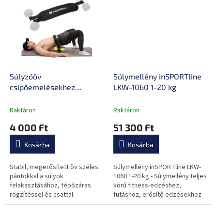
gyakorlatokhoz saját testsúllyal.
gyakorlatokhoz saját testsúllyal.
Súlyzóöv
Súlymellény inSPORTline
csípőemelésekhez
LKW-1060 1-20 kg
inSPORTline Hiptra,
megerősített öv, csatos
Raktáron
Raktáron
főszíj, hurok a
4 000 Ft
51 300 Ft
fitneszkellékek
felakasztásához
Kosárba
Kosárba
Stabil, megerősített öv széles
Súlymellény inSPORTline LKW-
pántokkal a súlyok
1060 1-20 kg - Súlymellény teljes
felakasztásához, tépőzáras
körű fitness-edzéshez,
rögzítéssel és csattal.
futáshoz, erősítő edzésekhez
és fitnesshez ajánlott, súlya 20
kg.