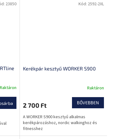
ód:
23850
Kód:
2592-2XL
RTline
Kerékpár kesztyű WORKER S900
Raktáron
Raktáron
BŐVEBBEN
osárba
2 700 Ft
A WORKER S900 kesztyű alkalmas
kerékpározáshoz, nordic walkinghoz és
óval
fitnesshez