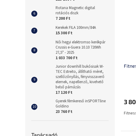
Rotana Magnetic digital
rotációs diszk
7 200 Ft
Kerekek FILA 100mm/84A
15 300 Ft
Női hegyi elektromso kerékpár
Crussis e-Guera 10.10 720Wh
27,5" - 2025
1 033 700 Ft
Fitne
Junior downhill bukósisak W-
TEC Estreito, állítható méret,
szellőzőnyílás, fényvisszaverő
elemek, napellenző, kivehető
belső párnázás
17 120 Ft
3 80
Gyerek fémkereső inSPORTline
Goldino
23 760 Ft
Fitnes
Tanácsadó