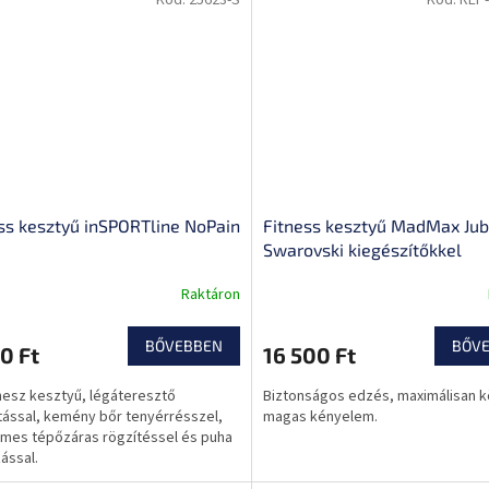
ss kesztyű inSPORTline NoPain
Fitness kesztyű MadMax Jub
Swarovski kiegészítőkkel
Raktáron
BŐVEBBEN
BŐV
0 Ft
16 500 Ft
tnesz kesztyű, légáteresztő
Biztonságos edzés, maximálisan k
ítással, kemény bőr tenyérrésszel,
magas kényelem.
mes tépőzáras rögzítéssel és puha
ással.