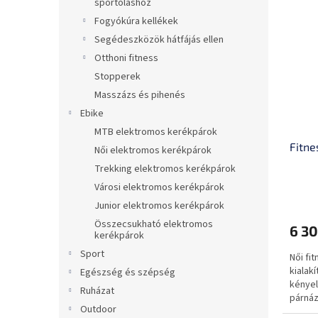
sportoláshoz
Fogyókúra kellékek
Segédeszközök hátfájás ellen
Otthoni fitness
Stopperek
Masszázs és pihenés
Ebike
MTB elektromos kerékpárok
Fitne
Női elektromos kerékpárok
Trekking elektromos kerékpárok
Városi elektromos kerékpárok
Junior elektromos kerékpárok
Összecsukható elektromos
6 30
kerékpárok
Sport
Női fi
kialak
Egészség és szépség
kényel
Ruházat
párnáz
Outdoor