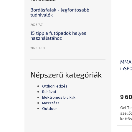
Bordásfalak - legfontosabb
tudnivalók
2023.7.7
15 tipp a futópadok helyes
használatához
2023.1.18
MMA 
inSPO
Népszerű kategóriák
Otthoni edzés
Ruházat
9 60
Elektromos biciklik
Masszázs
Gel-Te
Outdoor
szellő
kettős