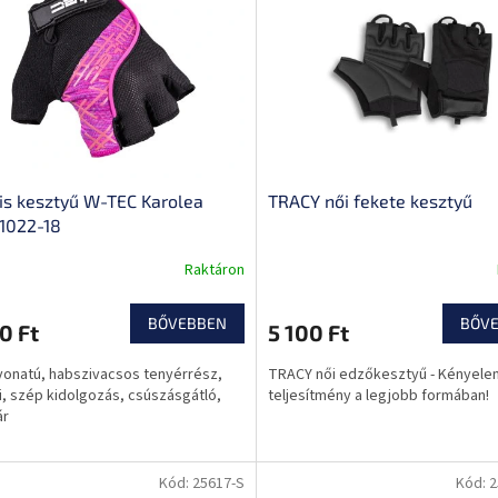
lis kesztyű W-TEC Karolea
TRACY női fekete kesztyű
1022-18
Raktáron
BŐVEBBEN
BŐV
0 Ft
5 100 Ft
onatú, habszivacsos tenyérrész,
TRACY női edzőkesztyű - Kényele
, szép kidolgozás, csúszásgátló,
teljesítmény a legjobb formában!
ár
Kód:
25617-S
Kód:
2