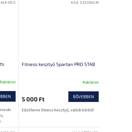
-418-00-S
Kód:
S253002-M
ts
Fitness kesztyű Spartan PRO STAB
Raktáron
Raktáron
EBBEN
BŐVEBBEN
5 000 Ft
rovski
Edzőtermi fitness kesztyű, valódi bőrből
s,
.