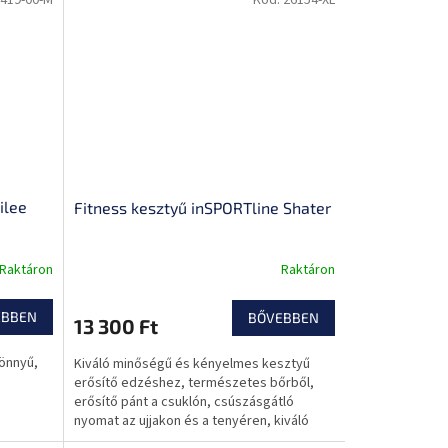
ilee
Fitness kesztyű inSPORTline Shater
Raktáron
Raktáron
EBBEN
BŐVEBBEN
13 300 Ft
önnyű,
Kiváló minőségű és kényelmes kesztyű
erősítő edzéshez, természetes bőrből,
erősítő pánt a csuklón, csúszásgátló
nyomat az ujjakon és a tenyéren, kiváló
légáramlás.