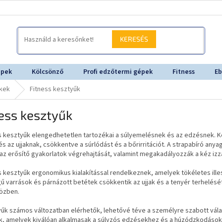
KERESÉS
épek
Kölcsönző
Profi edzőtermi gépek
Fitness
Eb
ékek
Fitness kesztyűk
ess kesztyűk
ss kesztyűk elengedhetetlen tartozékai a súlyemelésnek és az edzésnek. 
s az ujjaknak, csökkentve a súrlódást és a bőrirritációt. A strapabíró anya
az erősítő gyakorlatok végrehajtását, valamint megakadályozzák a kéz izz
s kesztyűk ergonomikus kialakítással rendelkeznek, amelyek tökéletes il
 varrások és párnázott betétek csökkentik az ujjak és a tenyér terhelésé
özben.
űk számos változatban elérhetők, lehetővé téve a személyre szabott vála
k, amelyek kiválóan alkalmasak a súlyzós edzésekhez és a húzódzkodásokho