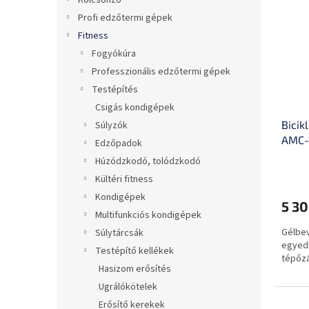
Kölcsönző
r
e
Profi edzőtermi gépek
m
k
é
r
Fitness
k
e
Fogyókúra
e
n
Professzionális edzőtermi gépek
k
d
Testépítés
l
e
Csigás kondigépek
i
z
Bicik
Súlyzók
s
é
AMC-
t
s
Edzőpadok
á
e
Húzódzkodó, tolódzkodó
j
Kültéri fitness
a
Kondigépek
5 30
Multifunkciós kondigépek
Gélbev
Súlytárcsák
egyedi
Testépítő kellékek
tépőz
Hasizom erősítés
Ugrálókötelek
Erősítő kerekek