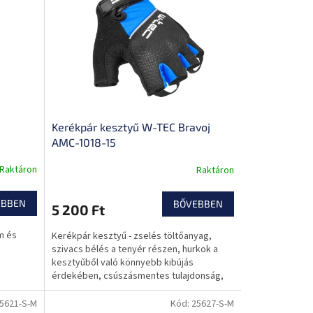
Kerékpár kesztyű W-TEC Bravoj
AMC-1018-15
Raktáron
Raktáron
EBBEN
BŐVEBBEN
5 200 Ft
m és
Kerékpár kesztyű - zselés töltőanyag,
szivacs bélés a tenyér részen, hurkok a
kesztyűből való könnyebb kibújás
érdekében, csúszásmentes tulajdonság,
tépőzáras felcsatolás.
5621-S-M
Kód:
25627-S-M