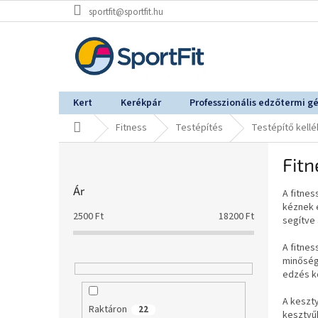
Ugrás
sportfit@sportfit.hu
a
fő
tartalomhoz
Kert
Kerékpár
Professzionális edzőtermi g
Kezdőlap
Fitness
Testépítés
Testépítő kell
O
Fitn
l
d
Ár
A fitne
a
kéznek é
l
2500
Ft
18200
Ft
segítve 
s
ó
A fitnes
p
minőségű
a
edzés k
n
A keszty
e
Raktáron
22
kesztyű