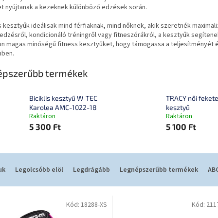
t nyújtanak a kezeknek különböző edzések során.
s kesztyűk ideálisak mind férfiaknak, mind nőknek, akik szeretnék maxima
edzésről, kondicionáló tréningről vagy fitneszórákról, a kesztyűk segítene
on magas minőségű fitness kesztyűket, hogy támogassa a teljesítményét 
mben.
épszerűbb termékek
Biciklis kesztyű W-TEC
TRACY női feket
Karolea AMC-1022-18
kesztyű
Raktáron
Raktáron
5 300 Ft
5 100 Ft
uk
Legolcsóbb elöl
Legdrágább
Legnépszerűbb termékek
ABC
Kód:
18288-XS
Kód:
211