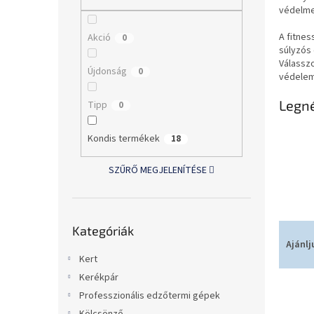
l
védelme
A fitnes
Akció
0
súlyzós 
Válassz
Újdonság
0
védele
Legn
Tipp
0
Kondis termékek
18
SZŰRŐ MEGJELENÍTÉSE
Kategóriák
T
Kategóriák
átugrása
e
Ajánlj
r
Kert
m
Kerékpár
T
é
Professzionális edzőtermi gépek
e
k