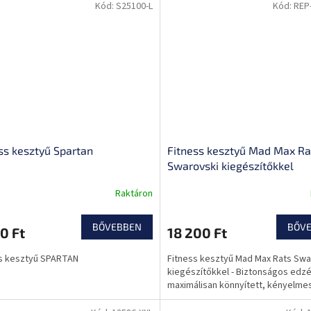
Kód:
S25100-L
Kód:
REP
ss kesztyű Spartan
Fitness kesztyű Mad Max Ra
Swarovski kiegészítőkkel
Raktáron
BŐVEBBEN
BŐV
0 Ft
18 200 Ft
s kesztyű SPARTAN
Fitness kesztyű Mad Max Rats Swa
kiegészítőkkel - Biztonságos edzé
maximálisan könnyített, kényelmes