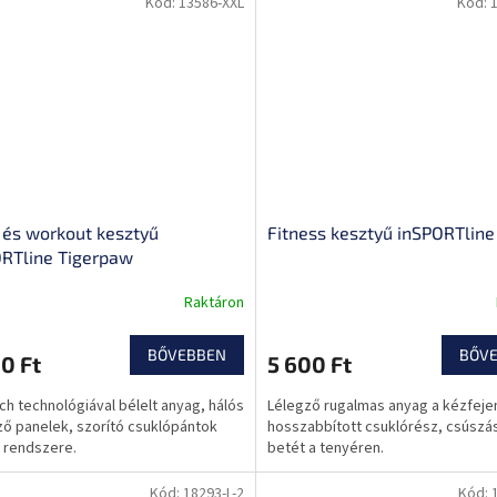
Kód:
13586-XXL
Kód:
és workout kesztyű
Fitness kesztyű inSPORTline
RTline Tigerpaw
Raktáron
BŐVEBBEN
BŐV
0 Ft
5 600 Ft
ch technológiával bélelt anyag, hálós
Lélegző rugalmas anyag a kézfeje
ző panelek, szorító csuklópántok
hosszabbított csuklórész, csúszá
 rendszere.
betét a tenyéren.
Kód:
18293-L-2
Kód: