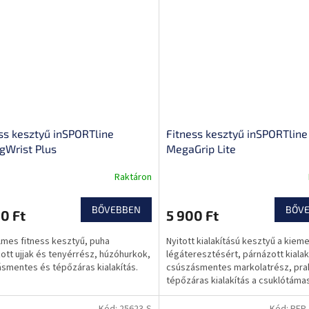
ss kesztyű inSPORTline
Fitness kesztyű inSPORTline
gWrist Plus
MegaGrip Lite
Raktáron
BŐVEBBEN
BŐV
0 Ft
5 900 Ft
mes fitness kesztyű, puha
Nyitott kialakítású kesztyű a kiem
ott ujjak és tenyérrész, húzóhurkok,
légáteresztésért, párnázott kialak
smentes és tépőzáras kialakítás.
csúszásmentes markolatrész, pra
tépőzáras kialakítás a csuklótáma
érdekében.
Kód:
25623-S
Kód:
REP-