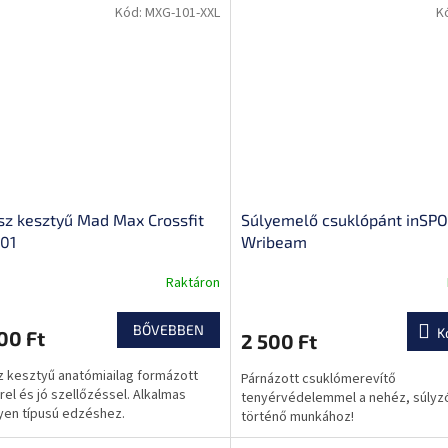
Kód:
MXG-101-XXL
K
sz kesztyű Mad Max Crossfit
Súlyemelő csuklópánt inSPO
01
Wribeam
Raktáron
BŐVEBBEN
K
00 Ft
2 500 Ft
z kesztyű anatómiailag formázott
Párnázott csuklómerevítő
rel és jó szellőzéssel. Alkalmas
tenyérvédelemmel a nehéz, súlyz
yen típusú edzéshez.
történő munkához!