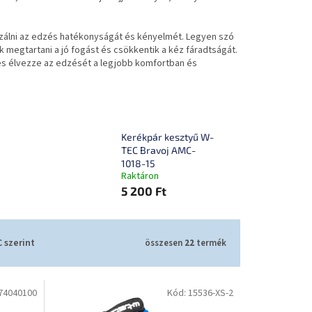
lizálni az edzés hatékonyságát és kényelmét. Legyen szó
k megtartani a jó fogást és csökkentik a kéz fáradtságát.
és élvezze az edzését a legjobb komfortban és
Kerékpár kesztyű W-
e
TEC Bravoj AMC-
1018-15
Raktáron
5 200 Ft
 szerint
összesen
22
termék
74040100
Kód:
15536-XS-2