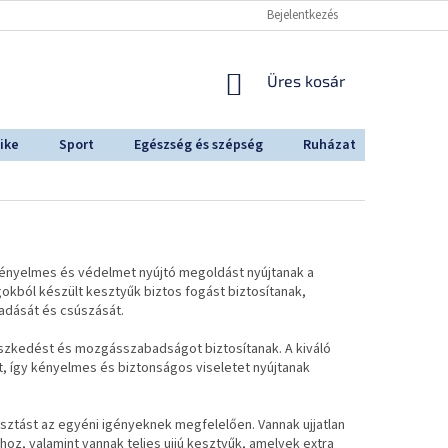
Bejelentkezés
KOSÁR
Üres kosár
ike
Sport
Egészség és szépség
Ruházat
Outdoo
Kényelmes és védelmet nyújtó megoldást nyújtanak a
gokból készült kesztyűk biztos fogást biztosítanak,
adását és csúszását.
leszkedést és mozgásszabadságot biztosítanak. A kiváló
t, így kényelmes és biztonságos viseletet nyújtanak
sztást az egyéni igényeknek megfelelően. Vannak ujjatlan
z, valamint vannak teljes ujjú kesztyűk, amelyek extra