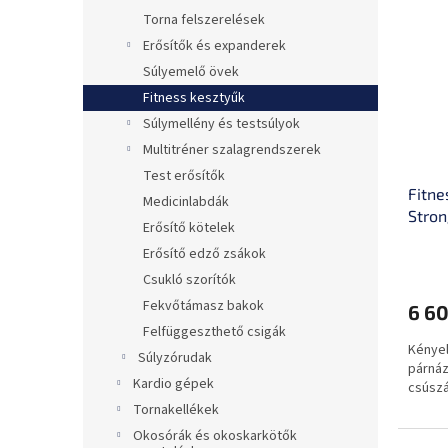
Torna felszerelések
Erősítők és expanderek
Súlyemelő övek
Fitness kesztyűk
Súlymellény és testsúlyok
Multitréner szalagrendszerek
Test erősítők
Fitne
Medicinlabdák
Stron
Erősítő kötelek
Erősítő edző zsákok
Csukló szorítók
Fekvőtámasz bakok
6 60
Felfüggeszthető csigák
Kényel
Súlyzórudak
párnáz
Kardio gépek
csúszá
Tornakellékek
Okosórák és okoskarkötők