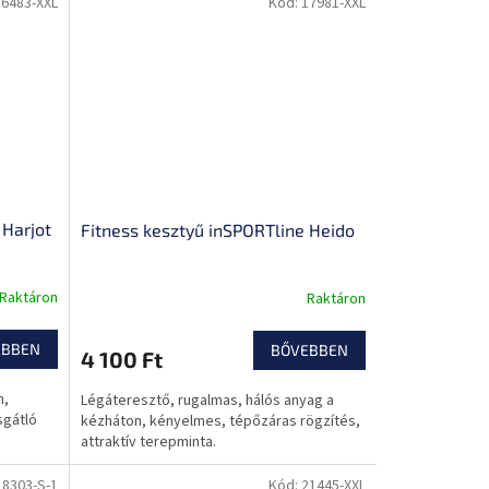
16483-XXL
Kód:
17981-XXL
 Harjot
Fitness kesztyű inSPORTline Heido
Raktáron
Raktáron
EBBEN
BŐVEBBEN
4 100 Ft
n,
Légáteresztő, rugalmas, hálós anyag a
sgátló
kézháton, kényelmes, tépőzáras rögzítés,
attraktív terepminta.
18303-S-1
Kód:
21445-XXL