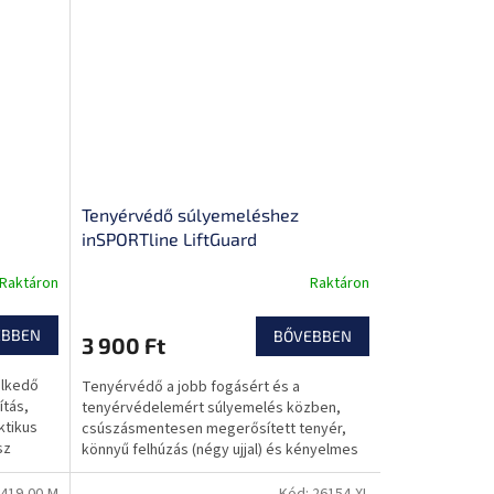
Tenyérvédő súlyemeléshez
inSPORTline LiftGuard
Raktáron
Raktáron
EBBEN
BŐVEBBEN
3 900 Ft
elkedő
Tenyérvédő a jobb fogásért és a
ítás,
tenyérvédelemért súlyemelés közben,
ktikus
csúszásmentesen megerősített tenyér,
sz
könnyű felhúzás (négy ujjal) és kényelmes
tépőzáras kialakítás.
419-00-M
Kód:
26154-XL