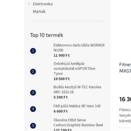
Elektronika
Márkák
Top 10 termék
Elektromos darts tábla WORKER
WJ200
11 900 Ft
Önbehúzó kerékpár
Fitne
vontatókötél inSPORTline
MXG1
Tynur
10 500 Ft
Biciklis kesztyű W-TEC Karolea
AMC-1022-18
5 300 Ft
16 3
Férfi póló Nebbia 90' Hero 143
Fitnes
6 600 Ft
tenyér
Okosóra Fitbit Sense
bármil
Carbon/Graphite Stainless Steel
123 100 Ft