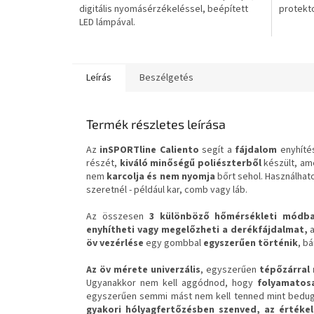
digitális nyomásérzékeléssel, beépített
protekto
csillag.
csillag.
LED lámpával.
Leírás
Beszélgetés
Termék részletes leírása
Az
inSPORTline Caliento
segít a
fájdalom
enyhíté
részét,
kiváló minőségű poliészterből
készült, a
nem
karcolja és nem nyomja
bőrt sehol. Használhat
szeretnél - például kar, comb vagy láb.
Az összesen
3 különböző hőmérsékleti módb
enyhítheti vagy megelőzheti a derékfájdalmat,
a
öv vezérlése
egy gombbal
egyszerűen történik
, b
Az öv mérete univerzális
, egyszerűen
tépőzárral 
Ugyanakkor nem kell aggódnod, hogy
folyamatos
egyszerűen semmi mást nem kell tenned mint bedug
gyakori hólyagfertőzésben szenved, az értékel