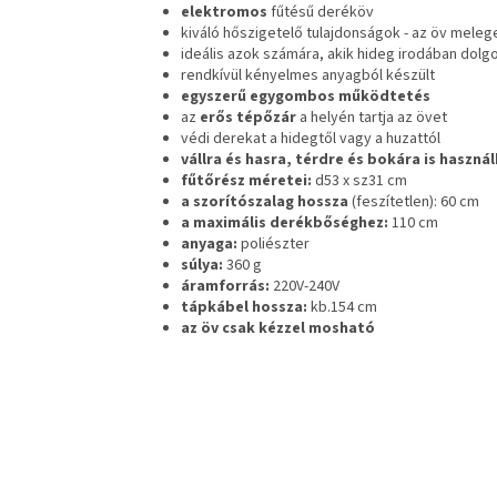
elektromos
fűtésű deréköv
kiváló hőszigetelő tulajdonságok - az öv melege
ideális azok számára, akik hideg irodában dolg
rendkívül kényelmes anyagból készült
egyszerű egygombos működtetés
az
erős tépőzár
a helyén tartja az övet
védi derekat a hidegtől vagy a huzattól
vállra és hasra, térdre és bokára is haszná
fűtőrész méretei:
d53 x sz31 cm
a szorítószalag hossza
(feszítetlen): 60 cm
a maximális derékbőséghez:
110 cm
anyaga:
poliészter
súlya:
360 g
áramforrás:
220V-240V
tápkábel hossza:
kb.154 cm
az öv csak kézzel mosható
L
á
b
l