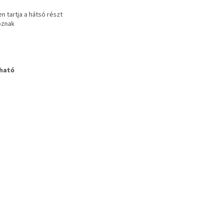
n tartja a hátsó részt
oznak
lható