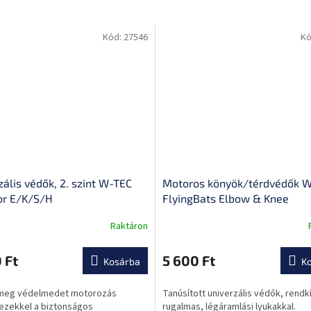
Kód:
27546
Kó
zális védők, 2. szint W-TEC
Motoros könyök/térdvédők 
r E/K/S/H
FlyingBats Elbow & Knee
Raktáron
A
termék
átlagos
 Ft
5 600 Ft
Kosárba
K
ése
értékelése
5-
meg védelmedet motorozás
Tanúsított univerzális védők, rendk
ből
ezekkel a biztonságos
rugalmas, légáramlási lyukakkal.
0,0