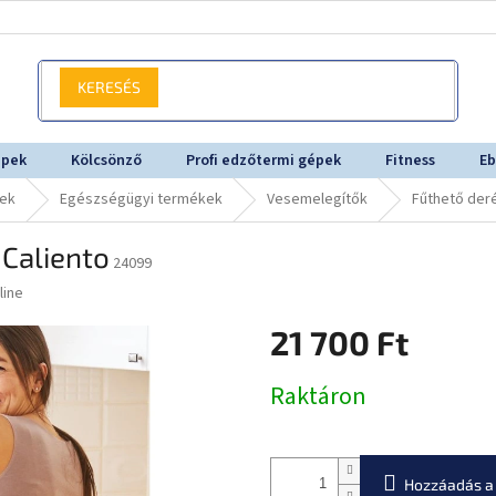
KERESÉS
épek
Kölcsönző
Profi edzőtermi gépek
Fitness
Eb
sek
Egészségügyi termékek
Vesemelegítők
Fűthető der
 Caliento
24099
line
21 700 Ft
Egységár:
Raktáron
Hozzáadás a