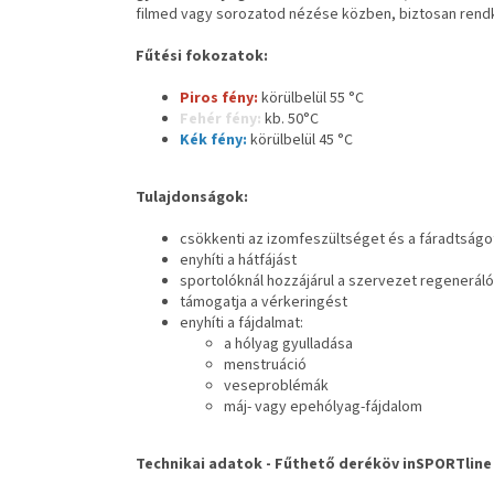
filmed vagy sorozatod nézése közben, biztosan rendkív
Fűtési fokozatok:
Piros fény:
körülbelül 55 °C
Fehér fény:
kb. 50°C
Kék fény:
körülbelül 45 °C
Tulajdonságok:
csökkenti az izomfeszültséget és a fáradtságo
enyhíti a hátfájást
sportolóknál hozzájárul a szervezet regenerá
támogatja a vérkeringést
enyhíti a fájdalmat:
a hólyag gyulladása
menstruáció
veseproblémák
máj- vagy epehólyag-fájdalom
Technikai adatok -
Fűthető deréköv inSPORTline