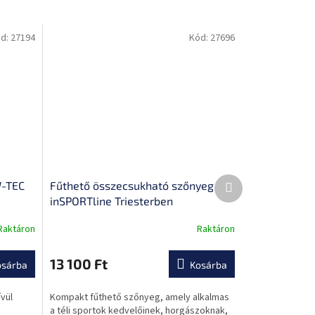
d:
27194
Kód:
27696
Következő
W-TEC
Fűthető összecsukható szőnyeg
termék
inSPORTline Triesterben
Raktáron
Raktáron
A
termék
átlagos
13 100 Ft
osárba
Kosárba
értékelése
5-
ívül
Kompakt fűthető szőnyeg, amely alkalmas
ből
a téli sportok kedvelőinek, horgászoknak,
0,0