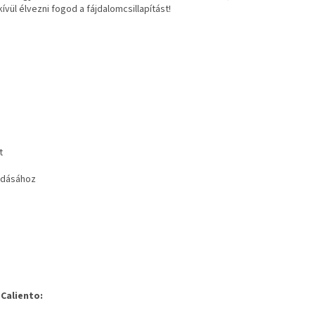
ül élvezni fogod a fájdalomcsillapítást!
t
lódásához
 Caliento
: