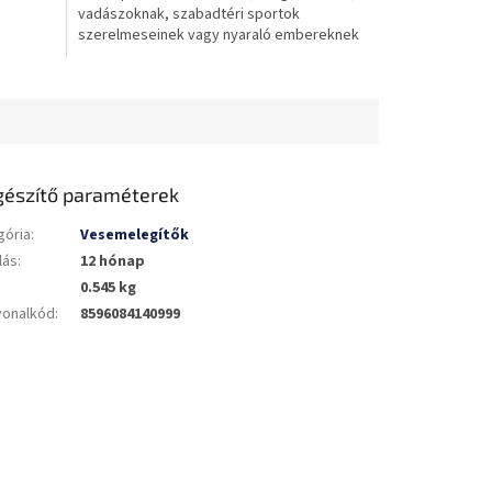
vadászoknak, szabadtéri sportok
csillag.
szerelmeseinek vagy nyaraló embereknek
is. Emellett...
gészítő paraméterek
gória
:
Vesemelegítők
lás
:
12 hónap
0.545 kg
vonalkód
:
8596084140999