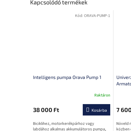
Kapcsolódó termékek
Kód:
ORAVA-PUMP-1
Intelligens pumpa Orava Pump 1
Univer
Armato
Raktáron
A
A
termék
termék
átlagos
átlagos
38 000 Ft
7 600
Kosárba
értékelése
értékel
5-
5-
Biciklihez, motorkerékpárhoz vagy
Növeld 
ből
ből
labdához alkalmas akkumulátoros pumpa,
közben 
0,0
0,0