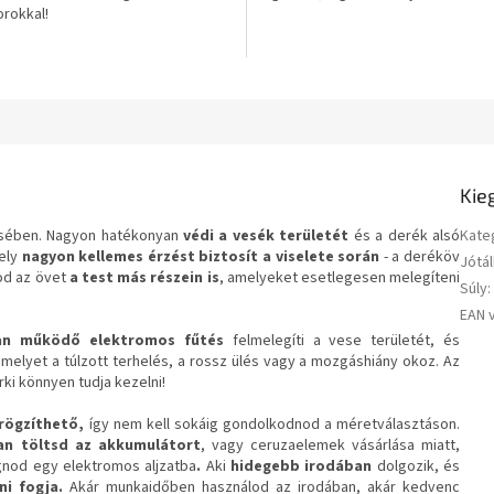
rokkal!
csillag.
Kie
sében. Nagyon hatékonyan
védi a vesék területét
és a derék alsó
Kate
mely
nagyon kellemes érzést biztosít a viselete során
- a deréköv
Jótál
od az övet
a test más részein is
, amelyeket esetlegesen melegíteni
Súly
:
EAN 
an
működő elektromos fűtés
felmelegíti a vese területét, és
melyet a túlzott terhelés, a rossz ülés vagy a mozgáshiány okoz. Az
árki könnyen tudja kezelni!
rögzíthető,
így nem kell sokáig gondolkodnod a méretválasztáson.
an töltsd az akkumulátort
, vagy ceruzaelemek vásárlása miatt,
nod egy elektromos aljzatba
.
Aki
hidegebb irodában
dolgozik, és
ni fogja.
Akár munkaidőben használod az irodában, akár kedvenc