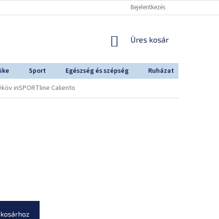
Bejelentkezés
KOSÁR
Üres kosár
ike
Sport
Egészség és szépség
Ruházat
Outdoo
éköv inSPORTline Caliento
 kosárhoz