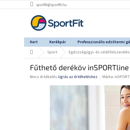
Ugrás
sportfit@sportfit.hu
a
fő
tartalomhoz
Kert
Kerékpár
Professzionális edzőtermi g
Kezdőlap
Sport
Egészségügyi- és védőfelszerelé
Fűthető deréköv inSPORTline
A
Nincs értékelés
Ugrás az értékeléshez
Márka:
inSPORT
termék
átlagos
értékelése
5-
ből
0,0
csillag.