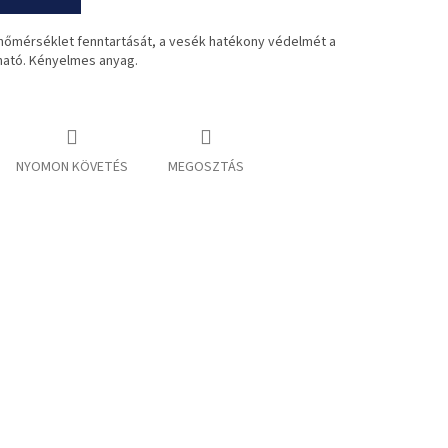
sthőmérséklet fenntartását, a vesék hatékony védelmét a
ható. Kényelmes anyag.
NYOMON KÖVETÉS
MEGOSZTÁS