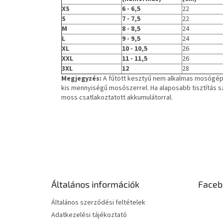
XS
6 - 6,5
22
S
7 - 7,5
22
M
8 - 8,5
24
L
9 - 9,5
24
XL
10 - 10,5
26
XXL
11 - 11,5
26
3XL
12
28
Megjegyzés:
A fűtött kesztyű nem alkalmas mosógépbe
kis mennyiségű mosószerrel. Ha alaposabb tisztítás sz
moss csatlakoztatott akkumulátorral.
L
á
b
l
é
Általános információk
Faceb
c
Általános szerződési feltételek
Adatkezelési tájékoztató