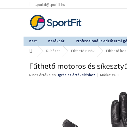
Ugrás
sportfit@sportfit.hu
a
fő
tartalomhoz
Kert
Kerékpár
Professzionális edzőtermi g
Kezdőlap
Ruházat
Fűthető ruhák
Fűthető kes
Fűthető motoros és síkeszt
A
Nincs értékelés
Ugrás az értékeléshez
Márka:
W-TEC
termék
átlagos
értékelése
5-
ből
0,0
csillag.