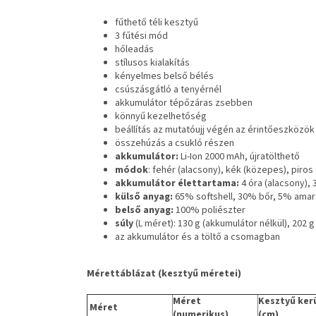
fűthető téli kesztyű
3 fűtési mód
hőleadás
stílusos kialakítás
kényelmes belső bélés
csúszásgátló a tenyérnél
akkumulátor tépőzáras zsebben
könnyű kezelhetőség
beállítás az mutatóujj végén az érintőeszközö
összehúzás a csukló részen
akkumulátor:
Li-Ion 2000 mAh, újratölthető
módok
: fehér (alacsony), kék (közepes), piros
akkumulátor élettartama:
4 óra (alacsony), 
külső anyag:
65% softshell, 30% bőr, 5% amar
belső anyag:
100% poliészter
súly
(L méret): 130 g (akkumulátor nélkül), 202 g
az akkumulátor és a töltő a csomagban
Mérettáblázat (kesztyű méretei)
Méret
Kesztyű ker
Méret
(numerikus)
(cm)