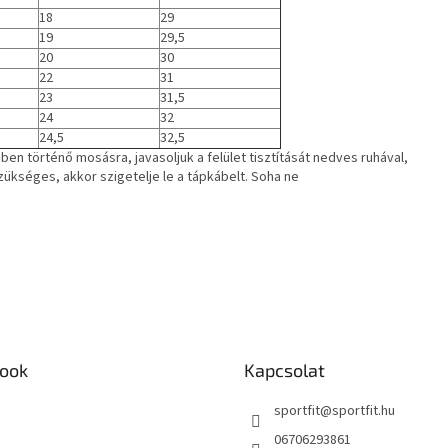
18
29
19
29,5
20
30
22
31
23
31,5
24
32
24,5
32,5
n történő mosásra, javasoljuk a felület tisztítását nedves ruhával,
ükséges, akkor szigetelje le a tápkábelt. Soha ne
ook
Kapcsolat
sportfit
@
sportfit.hu
06706293861