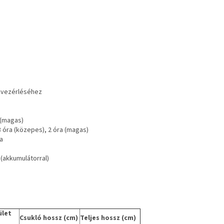
k vezérléséhez
 (magas)
3 óra (közepes), 2 óra (magas)
a
 (akkumulátorral)
ület
Csukló hossz (cm)
Teljes hossz (cm)