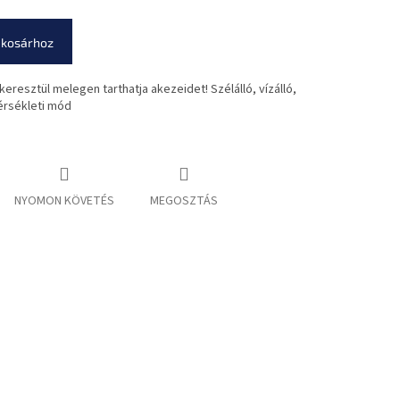
 kosárhoz
keresztül melegen tarthatja akezeidet! Szélálló, vízálló,
érsékleti mód
NYOMON KÖVETÉS
MEGOSZTÁS