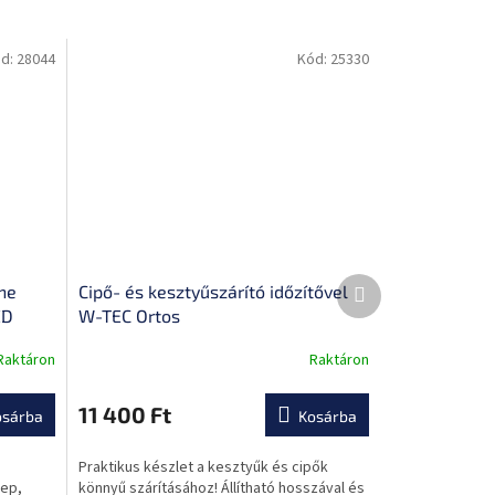
d:
28044
Kód:
25330
Következő
ne
Cipő- és kesztyűszárító időzítővel
termék
ED
W-TEC Ortos
Raktáron
Raktáron
A
termék
átlagos
11 400 Ft
osárba
Kosárba
értékelése
5-
Praktikus készlet a kesztyűk és cipők
ből
lep,
könnyű szárításához! Állítható hosszával és
0,0