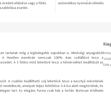
z eredeti eltűnése vagy a fűtés
automatikus nyomásérzékelés.
csillag.
zabbítása esetén.
Kie
n tartanak még a leghidegebb napokban is. Minőségi anyagokból
Kate
k). A Heattex membrán nemcsak 100% -ban szélállóvá teszi a
Jótál
ezedet. A 3 fűtési mód lehetővé teszi a hőmérséklet beállítását az
EAN 
sít. A csuklón beállítható szíj lehetővé teszi a kesztyű méretének
 rendelkezik, amelyek teljes feltöltése 3-4 óra alatt megtörténik, és
melegen tart. Az elegáns forma csak hab a tortán. Biztosan értékelni