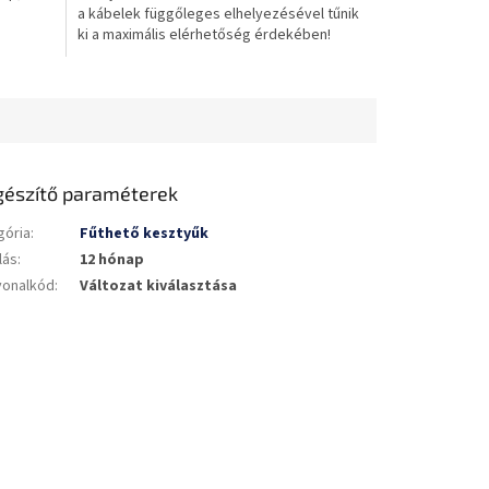
a kábelek függőleges elhelyezésével tűnik
csillag.
ki a maximális elérhetőség érdekében!
gészítő paraméterek
gória
:
Fűthető kesztyűk
lás
:
12 hónap
vonalkód
:
Változat kiválasztása