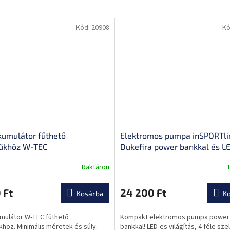
Kód:
20908
Kó
kumulátor fűthető
Elektromos pumpa inSPORTli
űkhöz W-TEC
Dukefira power bankkal és L
lámpával
Raktáron
A
termék
átlagos
 Ft
24 200 Ft
Kosárba
K
ése
értékelése
5-
mulátor W-TEC fűthető
Kompakt elektromos pumpa power
ből
höz. Minimális méretek és súly.
bankkal! LED-es világítás, 4 féle sze
0,0