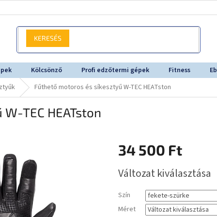
KERESÉS
épek
Kölcsönző
Profi edzőtermi gépek
Fitness
Eb
ztyűk
Fűthető motoros és síkesztyű W-TEC HEATston
yű W-TEC HEATston
34 500 Ft
Egységár:
Változat kiválasztása
Szín
Méret