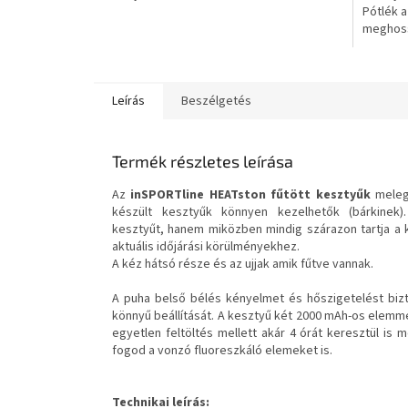
Pótlék a
csillag.
csillag.
meghoss
Leírás
Beszélgetés
Termék részletes leírása
Az
inSPORTline HEATston fűtött kesztyűk
melege
készült kesztyűk könnyen kezelhetők (bárkine
kesztyűt, hanem miközben mindig szárazon tartja a k
aktuális időjárási körülményekhez.
A kéz hátsó része és az ujjak amik fűtve vannak.
A puha belső bélés kényelmet és hőszigetelést bizto
könnyű beállítását. A kesztyű két 2000 mAh-os elemmel
egyetlen feltöltés mellett akár 4 órát keresztül is 
fogod a vonzó fluoreszkáló elemeket is.
Technikai leírás: