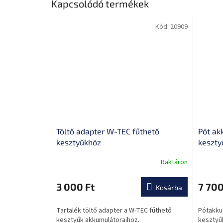
Kapcsolódó termékek
Kód:
20909
Töltő adapter W-TEC fűthető
Pót ak
kesztyűkhöz
keszty
Raktáron
A
A
termék
termék
átlagos
átlagos
3 000 Ft
7 700
Kosárba
értékelése
értékel
5-
5-
Tartalék töltő adapter a W-TEC fűthető
Pótakku
ből
ből
kesztyűk akkumulátoraihoz.
kesztyűk
0,0
0,0