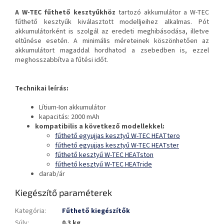
A W-TEC fűthető kesztyűkhöz
tartozó akkumulátor a W-TEC
fűthető kesztyűk kiválasztott modelljeihez alkalmas. Pót
akkumulátorként is szolgál az eredeti meghibásodása, illetve
eltűnése esetén. A minimális méreteinek köszönhetően az
akkumulátort magaddal hordhatod a zsebedben is, ezzel
meghosszabbítva a fűtési időt.
Technikai leírás:
Lítium-Ion akkumulátor
kapacitás: 2000 mAh
kompatibilis a következő modellekkel:
fűthető egyujjas kesztyű W-TEC HEATtero
fűthető egyujjas kesztyű W-TEC HEATster
fűthető kesztyű W-TEC HEATston
fűthető kesztyű W-TEC HEATride
darab/ár
Kiegészítő paraméterek
Kategória
:
Fűthető kiegészítők
Súly
:
0.3 kg