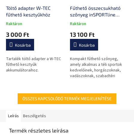
Töltő adapter W-TEC
Fűthető összecsukható
fűthető kesztyűkhöz
szőnyeg inSPORTline
Triesterben
Raktáron
Raktáron
A
A
termék
termék
3 000 Ft
13 100 Ft
átlagos
átlagos
értékelése
értékelése
Kosárba
Kosárba
5-
5-
ből
ből
0,0
0,0
Tartalék töltő adapter a W-TEC
Kompakt fűthető szőnyeg,
csillag.
csillag.
fűthető kesztyűk
amely alkalmas a téli sportok
akkumulátoraihoz.
kedvelőinek, horgászoknak,
vadászoknak, szabadtéri
sportok szerelmeseinek vagy
nyaraló embereknek is.
Emellett...
ÖSSZES KAPCSOLÓDÓ TERMÉK MEGJELENÍTÉSE
Leírás
Beszélgetés
Termék részletes leírása