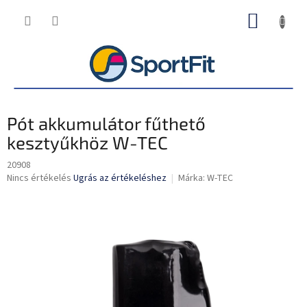
Ugrás
KOSÁR
a
fő
tartalomhoz
Pót akkumulátor fűthető
kesztyűkhöz W-TEC
20908
A
Nincs értékelés
Ugrás az értékeléshez
Márka:
W-TEC
termék
átlagos
értékelése
5-
ből
0,0
csillag.