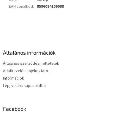
EAN vonalkód
:
8596084109088
L
á
b
l
é
Általános információk
c
Általános szerződési feltételek
Adatkezelési tájékoztató
Információk
Lépj velünk kapcsolatba
Facebook