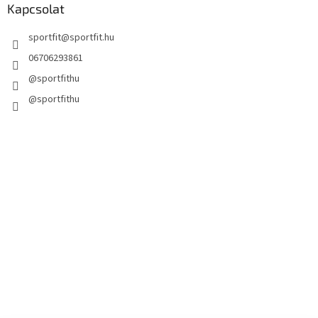
Kapcsolat
sportfit
@
sportfit.hu
06706293861
@sportfithu
@sportfithu