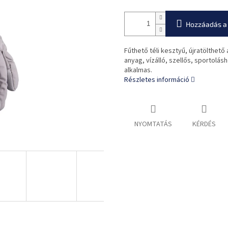
Hozzáadás a
Fűthető téli kesztyű, újratölthet
anyag, vízálló, szellős, sportolá
alkalmas.
Részletes információ
NYOMTATÁS
KÉRDÉS