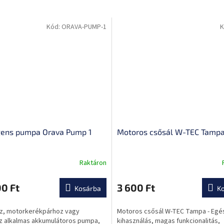
Kód:
ORAVA-PUMP-1
K
igens pumpa Orava Pump 1
Motoros csősál W-TEC Tamp
Raktáron
A
termék
átlagos
0 Ft
3 600 Ft
Kosárba
K
ése
értékelése
5-
hez, motorkerékpárhoz vagy
Motoros csősál W-TEC Tampa - Egé
ből
z alkalmas akkumulátoros pumpa,
kihasználás, magas funkcionalitás,
0,0