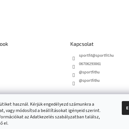
ook
Kapcsolat
sportfit
@
sportfit.hu
06706293861
@sportfithu
@sportfithu
ütiket használ. Kérjük engedélyezd számunkra a
E
t, vagy módosítsd a beállításokat igényeid szerint.
formációkat az Adatkezelés szabályzatban találsz,
ő el.
beállítások szerkesztése