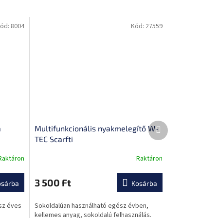
ód:
8004
Kód:
27559
Következő
a
Multifunkcionális nyakmelegítő W-
termék
TEC Scarfti
Raktáron
Raktáron
3 500 Ft
osárba
Kosárba
sz éves
Sokoldalúan használható egész évben,
kellemes anyag, sokoldalú felhasználás.