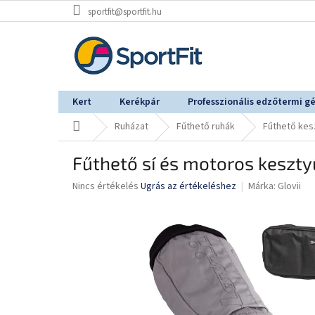
Ugrás
sportfit@sportfit.hu
a
fő
tartalomhoz
Kert
Kerékpár
Professzionális edzőtermi g
Kezdőlap
Ruházat
Fűthető ruhák
Fűthető kes
Fűthető sí és motoros keszty
A
Nincs értékelés
Ugrás az értékeléshez
Márka:
Glovii
termék
átlagos
értékelése
5-
ből
0,0
csillag.