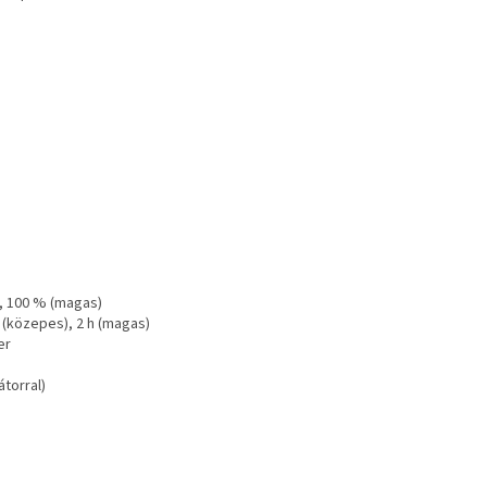
, 100 % (magas)
h (közepes), 2 h (magas)
er
átorral)