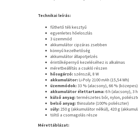
Technikai leírás:
fűthető téli kesztyű
egyenletes hőeloszlás
3 üzemmód
akkumulátor cipzáras zsebben
könnyű kezelhetőség
akkumulátor állapotjelzés
érintőképernyő kezeléséhez is alkalmas
méretbeállítás a csukló részen
hősugárzó:
szénszál, 8 W
akkumulátor:
Li-Poly 2100 mAh (15,54 Wh)
üzemmódok:
33 % (alacsony), 66 % (közepes)
akkumulátor élettartama:
6 h (alacsony), 3 
külső anyag:
természetes bőr, nylon, poliészt
belső anyag:
thinsulate (100% poliészter)
súly:
250 g (akkumulátor nélkül), 420 g (akkumul
töltő a csomagolás része
Mérettáblázat: