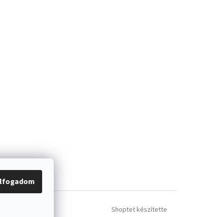
lfogadom
Shoptet készítette