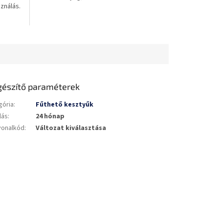
ználás.
gészítő paraméterek
gória
:
Fűthető kesztyűk
lás
:
24 hónap
vonalkód
:
Változat kiválasztása