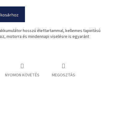
 kosárhoz
ő akkumulátor hosszú élettartammal, kellemes tapintású
shoz, motorra és mindennapi viselésre is egyaránt
NYOMON KÖVETÉS
MEGOSZTÁS