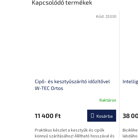
Kapcsolódó termékek
Kód:
25330
Cipő- és kesztyűszárító időzítővel
Intell
W-TEC Ortos
Raktáron
A
A
termék
termék
átlagos
átlagos
11 400 Ft
38 00
Kosárba
értékelése
értékel
5-
5-
Praktikus készlet a kesztyűk és cipők
Bicikli
ből
ből
könnyű szárításához! Állítható hosszával és
labdáho
0,0
0,0