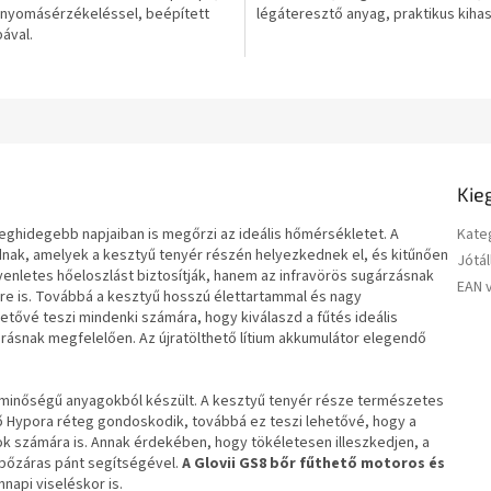
s nyomásérzékeléssel, beépített
légáteresztő anyag, praktikus kihas
csillag.
ával.
Kie
leghidegebb napjaiban is megőrzi az ideális hőmérsékletet. A
Kate
nak, amelyek a kesztyű tenyér részén helyezkednek el, és kitűnően
Jótál
gyenletes hőeloszlást biztosítják, hanem az infravörös sugárzásnak
EAN 
sre is. Továbbá a kesztyű hosszú élettartammal és nagy
ővé teszi mindenki számára, hogy kiválaszd a fűtés ideális
árásnak megfelelően. Az újratölthető lítium akkumulátor elegendő
 minőségű anyagokból készült. A kesztyű tenyér része természetes
lső Hypora réteg gondoskodik, továbbá ez teszi lehetővé, hogy a
k számára is. Annak érdekében, hogy tökéletesen illeszkedjen, a
épőzáras pánt segítségével.
A Glovii GS8 bőr fűthető motoros és
napi viseléskor is.