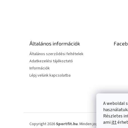
L
á
b
l
é
Általános információk
Faceb
c
Általános szerződési feltételek
Adatkezelési tájékoztató
Információk
Lépj velünk kapcsolatba
A weboldal s
használatuka
Részletes in
ami
itt
érhet
Copyright 2026
Sportfit.hu
. Minden jog fenntartva.
Süti 