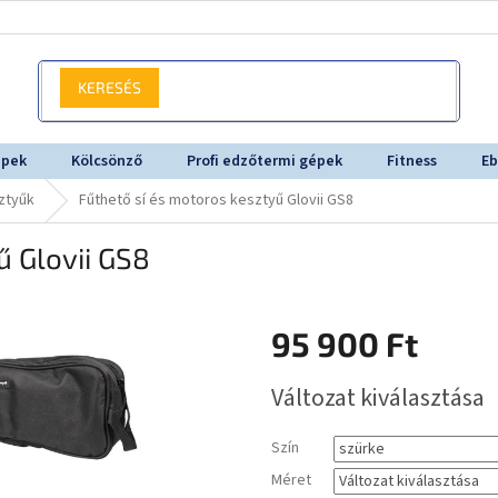
KERESÉS
épek
Kölcsönző
Profi edzőtermi gépek
Fitness
Eb
ztyűk
Fűthető sí és motoros kesztyű Glovii GS8
ű Glovii GS8
95 900 Ft
Egységár:
Változat kiválasztása
Szín
Méret