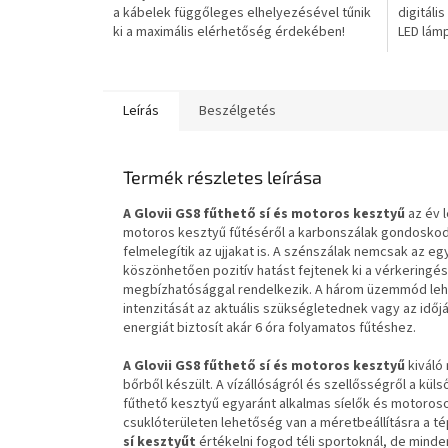
a kábelek függőleges elhelyezésével tűnik
digitáli
csillag.
csillag.
ki a maximális elérhetőség érdekében!
LED lámp
Leírás
Beszélgetés
Termék részletes leírása
A Glovii GS8
fűthető sí és motoros kesztyű
az év 
motoros kesztyű fűtéséről a karbonszálak gondoskod
felmelegítik az ujjakat is. A szénszálak nemcsak az e
köszönhetően pozitív hatást fejtenek ki a vérkeringé
megbízhatósággal rendelkezik. A három üzemmód lehet
intenzitását az aktuális szükségletednek vagy az időj
energiát biztosít akár 6 óra folyamatos fűtéshez.
A Glovii GS8
fűthető sí és motoros kesztyű
kiváló
bőrből készült. A vízállóságról és szellősségről a kü
fűthető kesztyű egyaránt alkalmas síelők és motoroso
csuklóterületen lehetőség van a méretbeállításra a t
sí kesztyűt
értékelni fogod téli sportoknál, de minden