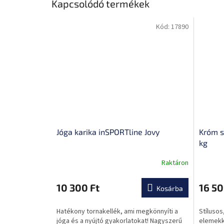
Kapcsolódó termékek
Kód:
17890
Jóga karika inSPORTline Jovy
Króm s
kg
Raktáron
A
A
termék
termék
átlagos
átlagos
10 300 Ft
16 50
Kosárba
értékelése
értékel
5-
5-
Hatékony tornakellék, ami megkönnyíti a
Stíluso
ből
ből
jóga és a nyújtó gyakorlatokat! Nagyszerű
elemekk
0,0
0,0