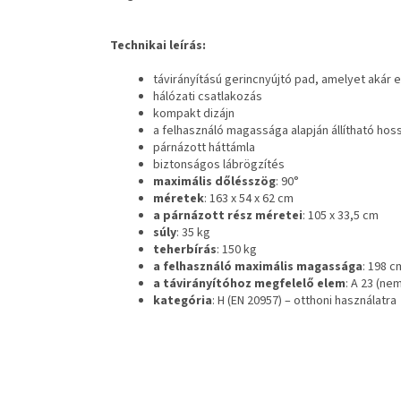
Technikai leírás:
távirányítású gerincnyújtó pad, amelyet akár
hálózati csatlakozás
kompakt dizájn
a felhasználó magassága alapján állítható hos
párnázott háttámla
biztonságos lábrögzítés
maximális dőlésszög
: 90°
méretek
: 163 x 54 x 62 cm
a párnázott rész méretei
: 105 x 33,5 cm
súly
: 35 kg
teherbírás
: 150 kg
a felhasználó maximális magassága
: 198 c
a távirányítóhoz megfelelő elem
: A 23 (n
kategória
: H (EN 20957) – otthoni használatra
L
á