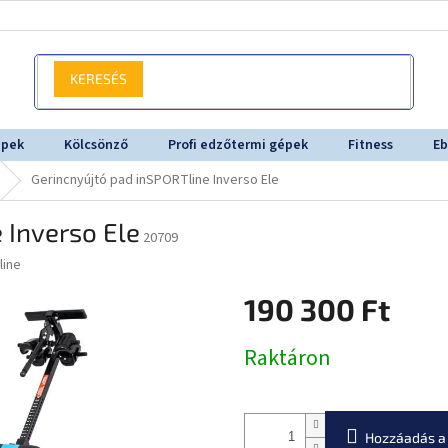
KERESÉS
épek
Kölcsönző
Profi edzőtermi gépek
Fitness
Eb
Gerincnyújtó pad inSPORTline Inverso Ele
 Inverso Ele
20709
line
190 300 Ft
Egységár:
Raktáron
Hozzáadás a