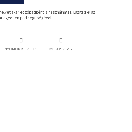
melyet akár edzőpadként is használhatsz. Lazítsd el az
nt egyetlen pad segítségével.
NYOMON KÖVETÉS
MEGOSZTÁS