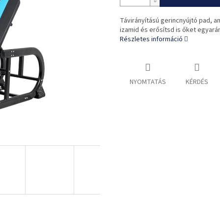
Távirányítású gerincnyújtó pad, a
izamid és erősítsd is őket egyará
Részletes információ
NYOMTATÁS
KÉRDÉS