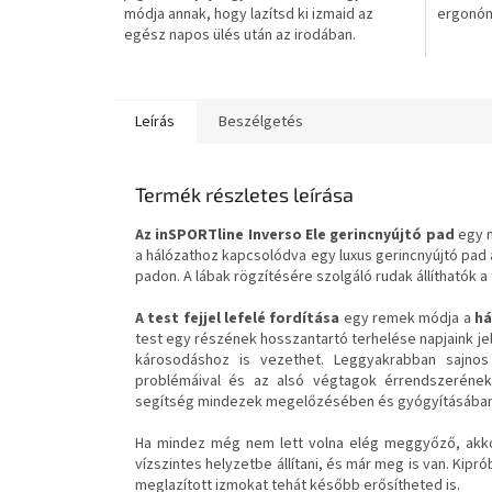
módja annak, hogy lazítsd ki izmaid az
ergonóm
csillag.
csillag.
egész napos ülés után az irodában.
Leírás
Beszélgetés
Termék részletes leírása
Az inSPORTline Inverso Ele gerincnyújtó pad
egy n
a hálózathoz kapcsolódva egy luxus gerincnyújtó pad 
padon. A lábak rögzítésére szolgáló rudak állíthatók
A test fejjel lefelé fordítása
egy remek módja a
há
test egy részének hosszantartó terhelése napjaink 
károsodáshoz is vezethet. Leggyakrabban sajnos
problémáival és az alsó végtagok érrendszerének
segítség mindezek megelőzésében és gyógyításában
Ha mindez még nem lett volna elég meggyőző, akko
vízszintes helyzetbe állítani, és már meg is van. Kipr
meglazított izmokat tehát később erősítheted is.