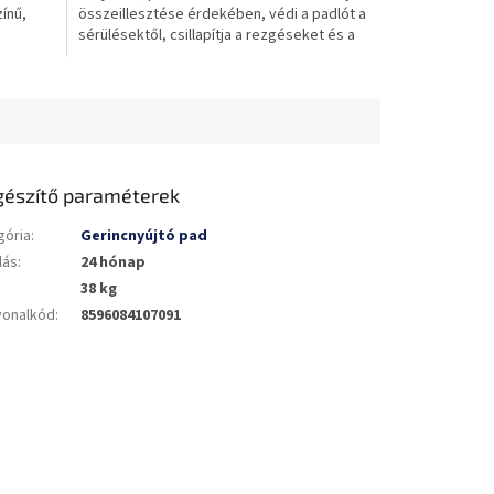
zínű,
összeillesztése érdekében, védi a padlót a
csillag.
sérülésektől, csillapítja a rezgéseket és a
zajt.
gészítő paraméterek
gória
:
Gerincnyújtó pad
lás
:
24 hónap
38 kg
vonalkód
:
8596084107091