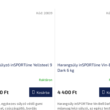
Kód:
20839
Kó
úlyzó inSPORTline Yellsteel 9
Harangsúly inSPORTline Vin-
Dark 6 kg
Raktáron
0 Ft
4 400 Ft
Kosárba
K
ése
s, egykezes súlyzó védő gumi
Harangsúly inSPORTline Vin-Bell Dark
el, csúszásgátló, bordás
műanyag kézi súlyzó, az egész test