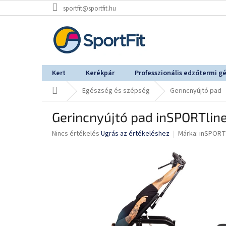
Ugrás
sportfit@sportfit.hu
a
fő
tartalomhoz
Kert
Kerékpár
Professzionális edzőtermi g
Kezdőlap
Egészség és szépség
Gerincnyújtó pad
Gerincnyújtó pad inSPORTline
A
Nincs értékelés
Ugrás az értékeléshez
Márka:
inSPORT
termék
átlagos
értékelése
5-
ből
0,0
csillag.