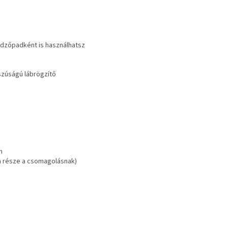
 edzőpadként is használhatsz
szúságú lábrögzítő
m
em része a csomagolásnak)