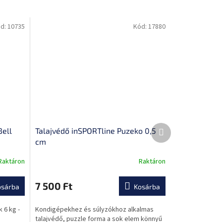
d:
10735
Kód:
17880
Következő
Bell
Talajvédő inSPORTline Puzeko 0,5
termék
cm
Raktáron
Raktáron
A
termék
átlagos
7 500 Ft
osárba
Kosárba
értékelése
5-
 6 kg -
Kondigépekhez és súlyzókhoz alkalmas
ből
talajvédő, puzzle forma a sok elem könnyű
0,0