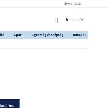
Bejelentkezés
KOSÁR
Üres kosár
ike
Sport
Egészség és szépség
Ruházat
Outdoo
 kosárhoz