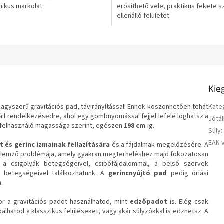
ikus markolat
erősíthető vele, praktikus fekete s
ellenálló felületet
Kie
agyszerű gravitációs pad, távirányítással! Ennek köszönhetően tehát
Kate
áll rendelkezésedre, ahol egy gombnyomással fejjel lefelé lóghatsz a
Jótál
 a felhasználó magassága szerint, egészen
198 cm
-ig.
Súly
:
EAN 
t és gerinc izmainak fellazítására
és a fájdalmak megelőzésére. A
jellemző problémája, amely gyakran megterheléshez majd fokozatosan
 a csigolyák betegségeivel, csipőfájdalommal, a belső szervek
 betegségeivel találkozhatunk. A
gerincnyújtó
pad
pedig óriási
.
r a gravitációs padot használhatod, mint
edzőpadot
is. Elég csak
óbálhatod a klasszikus felüléseket, vagy akár súlyzókkal is edzhetsz. A