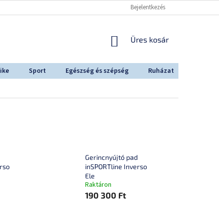
Bejelentkezés
KOSÁR
Üres kosár
ike
Sport
Egészség és szépség
Ruházat
Outdoo
Gerincnyújtó pad
rso
inSPORTline Inverso
Ele
Raktáron
190 300 Ft