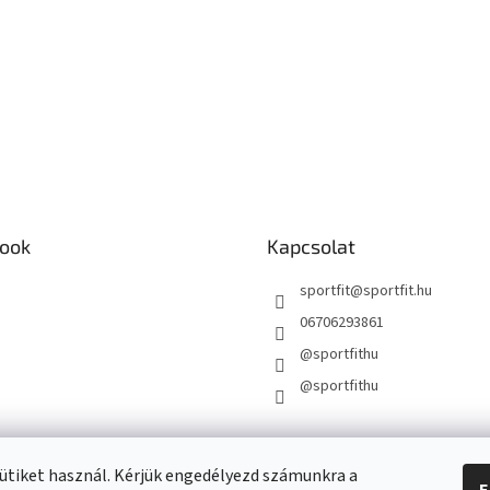
ook
Kapcsolat
sportfit
@
sportfit.hu
06706293861
@sportfithu
@sportfithu
ütiket használ. Kérjük engedélyezd számunkra a