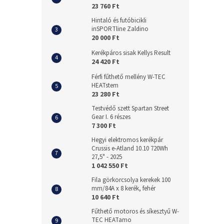
23 760 Ft
Hintaló és futóbicikli
inSPORTline Zaldino
20 000 Ft
Kerékpáros sisak Kellys Result
24 420 Ft
Férfi fűthető mellény W-TEC
HEATstem
23 280 Ft
Testvédő szett Spartan Street
Gear I. 6 részes
7 300 Ft
Hegyi elektromos kerékpár
Crussis e-Atland 10.10 720Wh
27,5" - 2025
1 042 550 Ft
Fila görkorcsolya kerekek 100
mm/84A x 8 kerék, fehér
10 640 Ft
Fűthető motoros és síkesztyű W-
TEC HEATamo