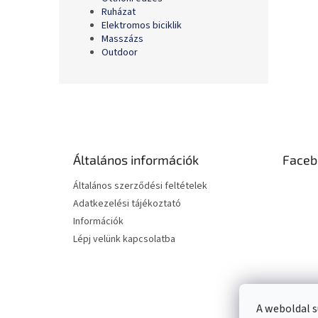
Ruházat
Elektromos biciklik
Masszázs
Outdoor
L
á
b
l
é
Általános információk
Faceb
c
Általános szerződési feltételek
Adatkezelési tájékoztató
Információk
Lépj velünk kapcsolatba
A weboldal s