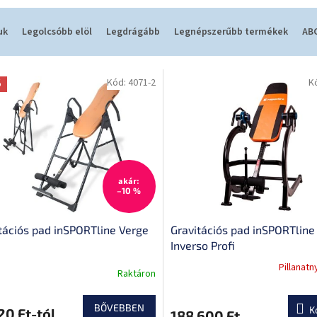
uk
Legolcsóbb elöl
Legdrágább
Legnépszerűbb termékek
ABC
Kód:
4071-2
K
ó
akár:
–10 %
tációs pad inSPORTline Verge
Gravitációs pad inSPORTline
Inverso Profi
Pillanatn
Raktáron
A
k
termék
s
átlagos
BŐVEBBEN
K
20 Ft-tól
188 600 Ft
lése
értékelése