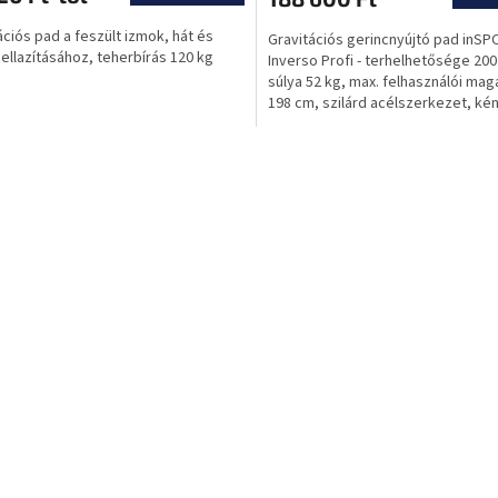
5-
ációs pad a feszült izmok, hát és
Gravitációs gerincnyújtó pad inSP
ből
 ellazításához, teherbírás 120 kg
Inverso Profi - terhelhetősége 200
0,0
súlya 52 kg, max. felhasználói ma
csillag.
198 cm, szilárd acélszerkezet, k
kárpit
L
i
s
t
a
i
r
á
n
y
í
t
á
s
e
l
e