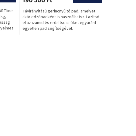
5-
ORTline
Távirányítású gerincnyújtó pad, amelyet
ből
 kg,
akár edzőpadként is használhatsz. Lazítsd
0,0
gasság
el az izamid és erősítsd is őket egyaránt
csillag.
ényelmes
egyetlen pad segítségével.