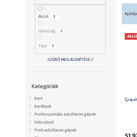
l
T
e
Ajánlj
Akció
1
r
m
Újdonság
0
T
é
Akci
e
k
Tipp
r
0
e
m
k
é
SZŰRŐ MEGJELENÍTÉSE
r
k
e
e
n
k
d
Kategóriák
Kategóriák
átugrása
l
e
i
z
Kert
Gravi
s
é
Kerékpár
t
s
á
e
Professzionális edzőtermi gépek
A
j
Kölcsönző
termé
a
Profi edzőtermi gépek
átlago
51 9
értéke