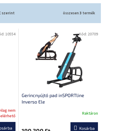
 szerint
összesen
3
termék
ód:
10554
Kód:
20709
Gerincnyújtó pad inSPORTline
Inverso Ele
yilag nem
Raktáron
A
elérhető
termék
átlagos
osárba
Kosárba
190 300 Ft
értékelése