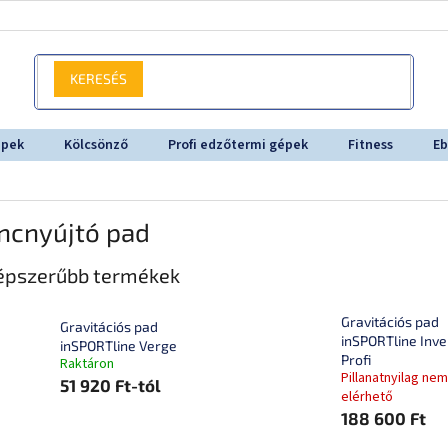
KERESÉS
épek
Kölcsönző
Profi edzőtermi gépek
Fitness
Eb
ncnyújtó pad
épszerűbb termékek
Gravitációs pad
Gravitációs pad
inSPORTline Inve
inSPORTline Verge
Profi
Raktáron
Pillanatnyilag nem
51 920 Ft-tól
elérhető
188 600 Ft