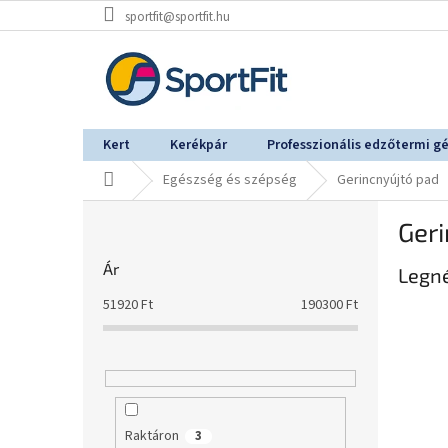
Ugrás
sportfit@sportfit.hu
a
fő
tartalomhoz
Kert
Kerékpár
Professzionális edzőtermi g
Kezdőlap
Egészség és szépség
Gerincnyújtó pad
O
Geri
l
d
Ár
Legn
a
l
51920
Ft
190300
Ft
s
ó
p
a
n
e
Raktáron
3