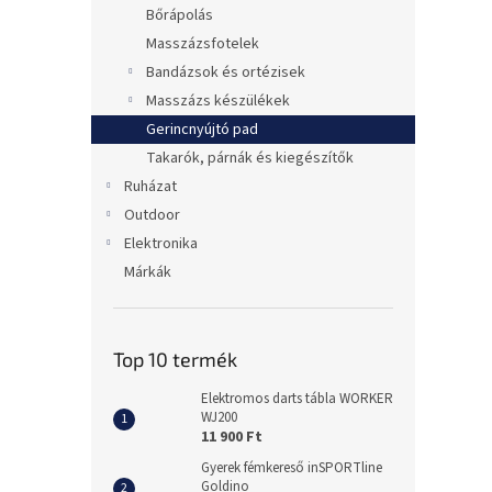
Bőrápolás
Masszázsfotelek
Bandázsok és ortézisek
Masszázs készülékek
Gerincnyújtó pad
Takarók, párnák és kiegészítők
Ruházat
Outdoor
Elektronika
Márkák
Top 10 termék
Elektromos darts tábla WORKER
WJ200
11 900 Ft
Gyerek fémkereső inSPORTline
Goldino