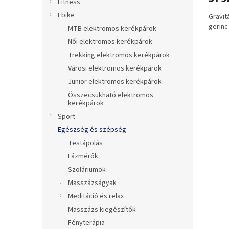
Fitness
5-
Ebike
Gravit
ből
gerinc
0,0
MTB elektromos kerékpárok
csillag.
Női elektromos kerékpárok
Trekking elektromos kerékpárok
Városi elektromos kerékpárok
Junior elektromos kerékpárok
Összecsukható elektromos
kerékpárok
Sport
Egészség és szépség
Testápolás
Lázmérők
Szoláriumok
Masszázságyak
Meditáció és relax
Masszázs kiegészítők
Fényterápia