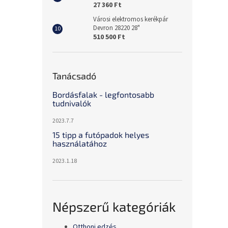
27 360 Ft
Városi elektromos kerékpár
Devron 28220 28"
510 500 Ft
Tanácsadó
Bordásfalak - legfontosabb
tudnivalók
2023.7.7
15 tipp a futópadok helyes
használatához
2023.1.18
Népszerű kategóriák
Otthoni edzés