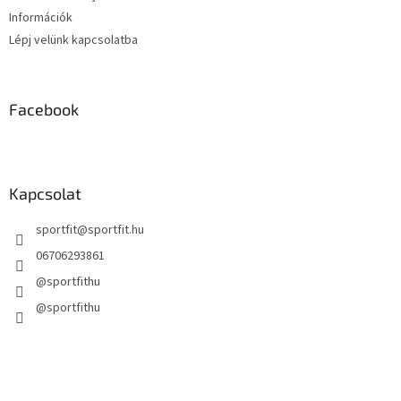
t
Információk
á
s
Lépj velünk kapcsolatba
e
l
e
m
Facebook
e
i
Kapcsolat
sportfit
@
sportfit.hu
06706293861
@sportfithu
@sportfithu