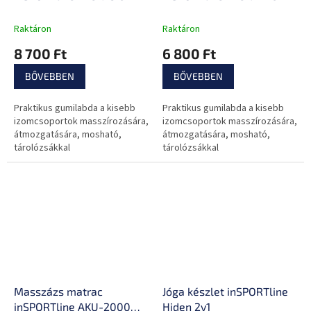
Raktáron
Raktáron
8 700 Ft
6 800 Ft
BŐVEBBEN
BŐVEBBEN
Praktikus gumilabda a kisebb
Praktikus gumilabda a kisebb
izomcsoportok masszírozására,
izomcsoportok masszírozására,
átmozgatására, mosható,
átmozgatására, mosható,
tárolózsákkal
tárolózsákkal
Masszázs matrac
Jóga készlet inSPORTline
inSPORTline AKU-2000
Hiden 2v1