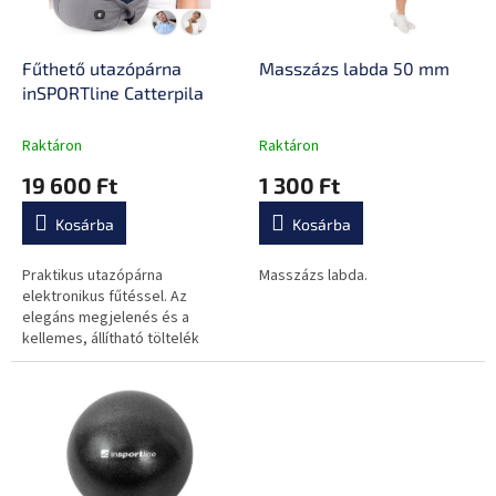
é
e
s
k
e
l
Fűthető utazópárna
Masszázs labda 50 mm
i
inSPORTline Catterpila
s
t
Raktáron
Raktáron
á
19 600 Ft
1 300 Ft
j
a
Kosárba
Kosárba
Praktikus utazópárna
Masszázs labda.
elektronikus fűtéssel. Az
elegáns megjelenés és a
kellemes, állítható töltelék
anyaga teljesen magával ragad!