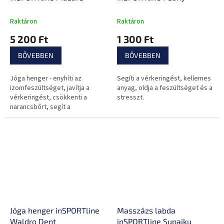
Raktáron
Raktáron
5 200 Ft
1 300 Ft
BŐVEBBEN
BŐVEBBEN
Jóga henger - enyhíti az
Segíti a vérkeringést, kellemes
izomfeszültséget, javítja a
anyag, oldja a feszültséget és a
vérkeringést, csökkenti a
stresszt.
narancsbőrt, segít a
zsírszövetek lebontásában,
minőségi anyag, könnyű
karbantartás.
Jóga henger inSPORTline
Masszázs labda
Waldro Dent
inSPORTline Supaiku