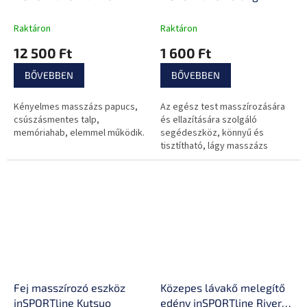
Raktáron
Raktáron
12 500 Ft
1 600 Ft
BŐVEBBEN
BŐVEBBEN
Kényelmes masszázs papucs,
Az egész test masszírozására
csúszásmentes talp,
és ellazítására szolgáló
memóriahab, elemmel működik.
segédeszköz, könnyű és
tisztítható, lágy masszázs
tüskék 4 görgőn.
Fej masszírozó eszköz
Közepes lávakő melegítő
inSPORTline Kutsuo
edény inSPORTline River