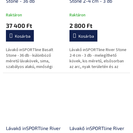
Stone - 36 db
Stone 2-4 cm - 3 db
Raktáron
Raktáron
37 400 Ft
2 800 Ft
Kosárba
Kosárba
Lávakő inSPORTline Basalt
Lávakő inSPORTline River Stone
Stone - 36 db - különböző
2-4 cm - 3 db - melegíthető
méretű lávakövek, sima,
kövek, kis méretű, elsősorban
szabályos alakú, minőségi
az arc, nyak területén és az
kivitelezés, fadobozban
ujjközökben alkalmazható, sima
tárolható, jótékony hatással van
felületű, szabálytalan...
az egész szervezetre
Lávakő inSPORTline River
Lávakő inSPORTline River