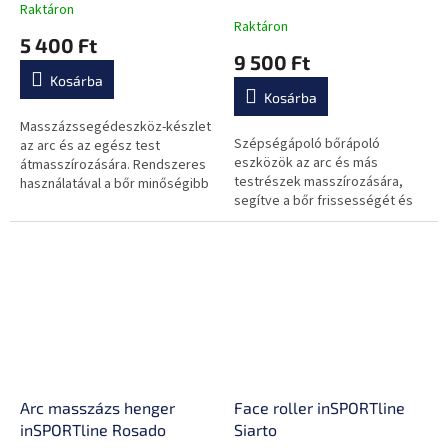
inSPORTline Siarto Set
Rosado Pro Set
Raktáron
A
Raktáron
termék
5 400 Ft
átlagos
9 500 Ft
értékelése
Kosárba
5-
Kosárba
ből
0,0
Masszázssegédeszköz-készlet
Szépségápoló bőrápoló
csillag.
az arc és az egész test
eszközök az arc és más
átmasszírozására. Rendszeres
testrészek masszírozására,
használatával a bőr minőségibb
segítve a bőr frissességét és
kinézete és az izmok ellazítása
az izmok ellazulását, ha
érhető el.
rendszeresen használják.
Arc masszázs henger
Face roller inSPORTline
inSPORTline Rosado
Siarto