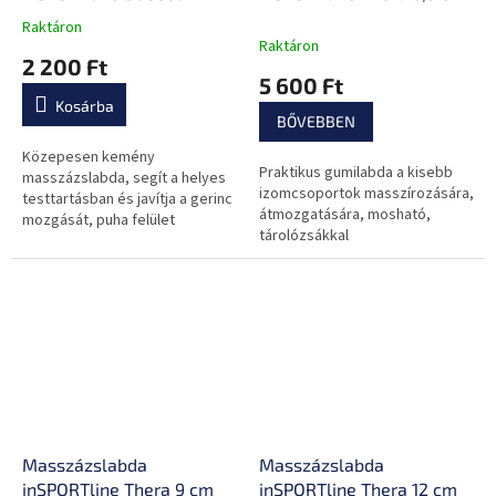
Raktáron
A
Raktáron
termék
2 200 Ft
átlagos
5 600 Ft
értékelése
Kosárba
5-
BŐVEBBEN
ből
0,0
Közepesen kemény
Praktikus gumilabda a kisebb
csillag.
masszázslabda, segít a helyes
izomcsoportok masszírozására,
testtartásban és javítja a gerinc
átmozgatására, mosható,
mozgását, puha felület
tárolózsákkal
Masszázslabda
Masszázslabda
inSPORTline Thera 9 cm
inSPORTline Thera 12 cm