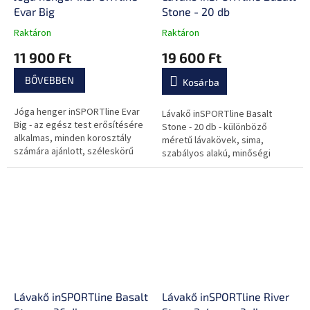
Evar Big
Stone - 20 db
Raktáron
Raktáron
A
A
termék
termék
11 900 Ft
19 600 Ft
átlagos
átlagos
értékelése
értékelése
BŐVEBBEN
Kosárba
5-
5-
ből
ből
Jóga henger inSPORTline Evar
0,0
0,0
Lávakő inSPORTline Basalt
Big - az egész test erősítésére
csillag.
csillag.
Stone - 20 db - különböző
alkalmas, minden korosztály
méretű lávakövek, sima,
számára ajánlott, széleskörű
szabályos alakú, minőségi
felhasználás
kivitelezés, fadobozban
tárolható, jótékony hatással van
az egész szervezetre
Lávakő inSPORTline Basalt
Lávakő inSPORTline River