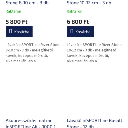
Stone 8-10 cm - 3 db
Stone 10-12 cm - 3 db
Raktáron
Raktáron
A
A
termék
termék
5 800 Ft
6 800 Ft
átlagos
átlagos
értékelése
értékelése
Kosárba
Kosárba
5-
5-
ből
ből
0,0
0,0
Lávakő inSPORTline River Stone
Lávakő inSPORTline River Stone
csillag.
csillag.
8-10 cm - 3 db - melegíthető
10-12 cm - 3 db - melegíthető
kövek, közepes méretű,
kövek, közepes méretű,
alkalmas láb -és a
alkalmas láb -és a
hátfájdalmakra, sima felületű,
hátfájdalmakra, sima felületű,
szabálytalan alakú, minőségi
szabálytalan alakú, minőségi
kézi...
kézi...
Akupresszúrás matrac
Lávakő inSPORTline Basalt
inSPORTline AKU-1000 125
Stone - 12 db