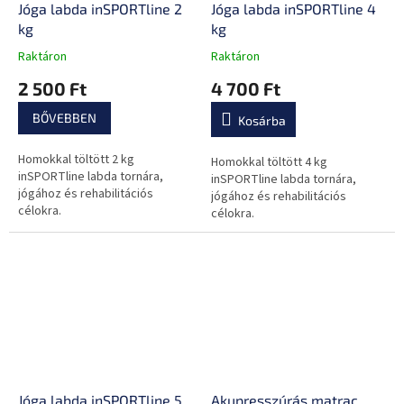
Jóga labda inSPORTline 2
Jóga labda inSPORTline 4
kg
kg
Raktáron
Raktáron
A
A
termék
termék
2 500 Ft
4 700 Ft
átlagos
átlagos
értékelése
értékelése
BŐVEBBEN
Kosárba
5-
5-
ből
ből
Homokkal töltött 2 kg
0,0
0,0
Homokkal töltött 4 kg
inSPORTline labda tornára,
csillag.
csillag.
inSPORTline labda tornára,
jógához és rehabilitációs
jógához és rehabilitációs
célokra.
célokra.
Jóga labda inSPORTline 5
Akupresszúrás matrac