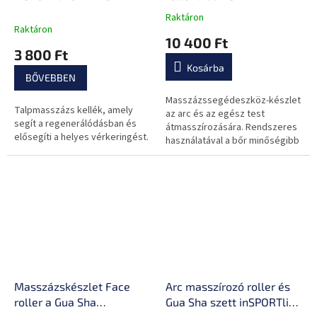
inSPORTline Rosado Set
Raktáron
A
Raktáron
termék
10 400 Ft
átlagos
3 800 Ft
értékelése
Kosárba
5-
BŐVEBBEN
ből
0,0
Masszázssegédeszköz-készlet
Talpmasszázs kellék, amely
csillag.
az arc és az egész test
segít a regenerálódásban és
átmasszírozására. Rendszeres
elősegíti a helyes vérkeringést.
használatával a bőr minőségibb
kinézete és az izmok ellazítása
érhető el.
Masszázskészlet Face
Arc masszírozó roller és
roller a Gua Sha
Gua Sha szett inSPORTline