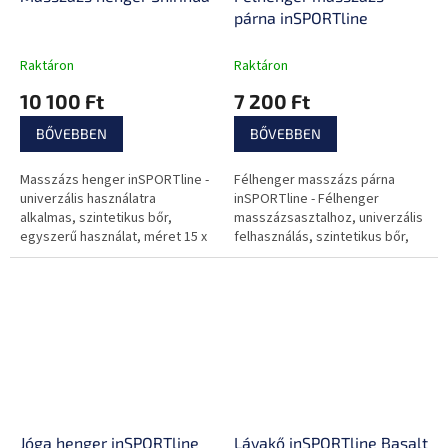
párna inSPORTline
Raktáron
Raktáron
10 100 Ft
7 200 Ft
BŐVEBBEN
BŐVEBBEN
Masszázs henger inSPORTline -
Félhenger masszázs párna
univerzális használatra
inSPORTline - Félhenger
alkalmas, szintetikus bőr,
masszázsasztalhoz, univerzális
egyszerű használat, méret 15 x
felhasználás, szintetikus bőr,
65 cm, súly 0,54 kg.
méret 15 x 65 cm, súly 0,28 kg.
Jóga henger inSPORTline
Lávakő inSPORTline Basalt