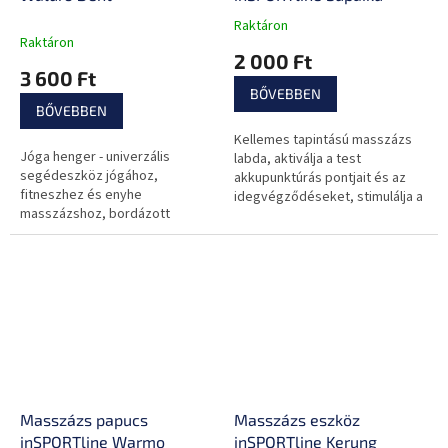
Raktáron
A
Raktáron
termék
2 000 Ft
átlagos
3 600 Ft
értékelése
BŐVEBBEN
5-
BŐVEBBEN
ből
Kellemes tapintású masszázs
0,0
Jóga henger - univerzális
labda, aktiválja a test
csillag.
segédeszköz jógához,
akkupunktúrás pontjait és az
fitneszhez és enyhe
idegvégződéseket, stimulálja a
masszázshoz, bordázott
vérkeringést.
felület.
Masszázs papucs
Masszázs eszköz
inSPORTline Warmo
inSPORTline Kerung