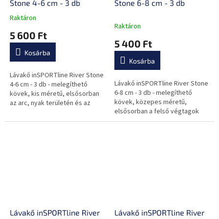
Stone 4-6 cm - 3 db
Stone 6-8 cm - 3 db
Raktáron
A
Raktáron
termék
5 600 Ft
átlagos
5 400 Ft
értékelése
Kosárba
5-
Kosárba
ből
0,0
Lávakő inSPORTline River Stone
Lávakő inSPORTline River Stone
csillag.
4-6 cm - 3 db - melegíthető
6-8 cm - 3 db - melegíthető
kövek, kis méretű, elsősorban
kövek, közepes méretű,
az arc, nyak területén és az
elsősorban a felső végtagok
ujjközökben alkalmazható, sima
masszírozására alkalmas, sima
felületű, szabálytalan...
felületű, szabálytalan alakú,...
Lávakő inSPORTline River
Lávakő inSPORTline River