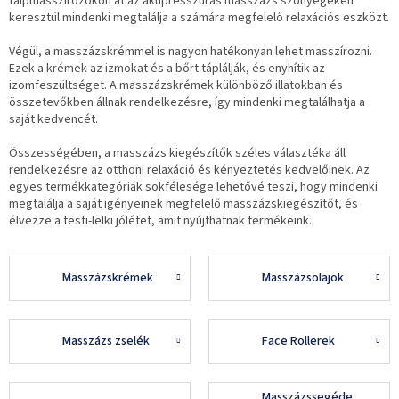
talpmasszírozókon át az akupresszúrás masszázs szőnyegeken
keresztül mindenki megtalálja a számára megfelelő relaxációs eszközt.
Végül, a masszázskrémmel is nagyon hatékonyan lehet masszírozni.
Ezek a krémek az izmokat és a bőrt táplálják, és enyhítik az
izomfeszültséget. A masszázskrémek különböző illatokban és
összetevőkben állnak rendelkezésre, így mindenki megtalálhatja a
saját kedvencét.
Összességében, a masszázs kiegészítők széles választéka áll
rendelkezésre az otthoni relaxáció és kényeztetés kedvelőinek. Az
egyes termékkategóriák sokfélesége lehetővé teszi, hogy mindenki
megtalálja a saját igényeinek megfelelő masszázskiegészítőt, és
élvezze a testi-lelki jólétet, amit nyújthatnak termékeink.
Masszázskrémek
Masszázsolajok
Masszázs zselék
Face Rollerek
Masszázssegédeszközök