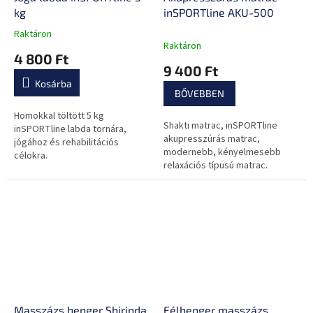
kg
inSPORTline AKU-500
Raktáron
A
Raktáron
termék
4 800 Ft
átlagos
9 400 Ft
értékelése
Kosárba
5-
BŐVEBBEN
ből
0,0
Homokkal töltött 5 kg
Shakti matrac, inSPORTline
csillag.
inSPORTline labda tornára,
akupresszúrás matrac,
jógához és rehabilitációs
modernebb, kényelmesebb
célokra.
relaxációs típusú matrac.
Masszázs henger Shirinda
Félhenger masszázs