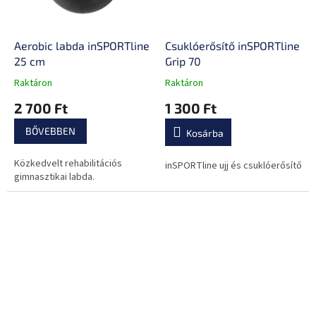
Aerobic labda inSPORTline
Csuklóerősítő inSPORTline
25 cm
Grip 70
Raktáron
Raktáron
A
A
termék
termék
2 700 Ft
1 300 Ft
átlagos
átlagos
értékelése
értékelése
BŐVEBBEN
Kosárba
5-
5-
ből
ből
Közkedvelt rehabilitációs
0,0
0,0
inSPORTline ujj és csuklóerősítő
gimnasztikai labda.
csillag.
csillag.