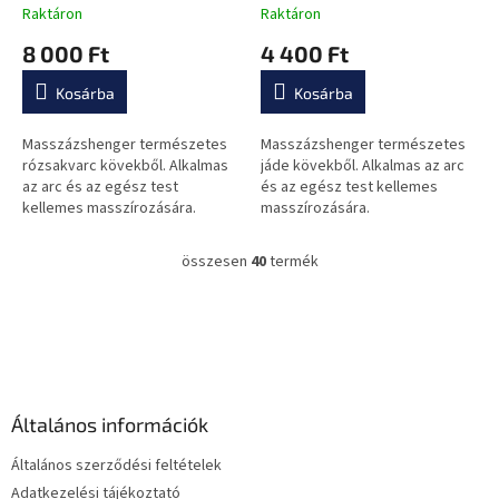
Raktáron
Raktáron
A
A
termék
termék
8 000 Ft
4 400 Ft
átlagos
átlagos
értékelése
értékelése
Kosárba
Kosárba
5-
5-
ből
ből
0,0
0,0
Masszázshenger természetes
Masszázshenger természetes
csillag.
csillag.
rózsakvarc kövekből. Alkalmas
jáde kövekből. Alkalmas az arc
az arc és az egész test
és az egész test kellemes
kellemes masszírozására.
masszírozására.
összesen
40
termék
L
i
s
L
t
á
a
b
i
l
r
é
á
Általános információk
c
n
y
Általános szerződési feltételek
í
Adatkezelési tájékoztató