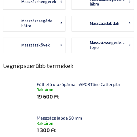
Masszázshengerek
lábra
Masszázssegédeszközök
Masszázslabdák
hátra
Masszázssegédeszközök
Masszázskövek
fejre
Legnépszerűbb termékek
Fűthető utazópárna inSPORTline Catterpila
Raktáron
19 600 Ft
Masszázs labda 50 mm
Raktáron
1 300 Ft