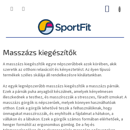
Ugrás
KOSÁR
a
fő
tartalomhoz
Masszázs kiegészítők
A masszázs kiegészítők egyre népszerűbbek azok körében, akik
szeretik az otthoni relaxációt és kényeztetést. Az ilyen típusú
termékek széles skálája áll rendelkezésre kínálatunkban.
Az egyik legnépszerűbb masszázs kiegészítők a masszázs párnák.
Ezek a párnák puha anyagból készülnek, amelyek kényelmesen
illeszkednek a testhez, és masszírozzák a stresszes, fáradt izmokat. A
masszázs görgők is népszerűek, melyek könnyen használhatóak
otthon. Ezek a görgők lehetővé teszik a felhasználóknak, hogy
önmagukat masszírozzák, és enyhítsék a fájdalmat a hátukon, a
vállukon és a lábukon. Ezek a görgők számos formában elérhetőek, a
henger formától az ergonomikus gömbig. De a fej-és