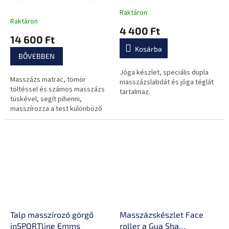
72x44x2cm
Raktáron
A
Raktáron
termék
4 400 Ft
átlagos
14 600 Ft
értékelése
Kosárba
5-
BŐVEBBEN
ből
0,0
Jóga készlet, speciális dupla
Masszázs matrac, tömör
csillag.
masszázslabdát és jóga téglát
töltéssel és számos masszázs
tartalmaz.
tüskével, segít pihenni,
masszírozza a test különböző
részeit
Talp masszírozó görgő
Masszázskészlet Face
inSPORTline Emms
roller a Gua Sha