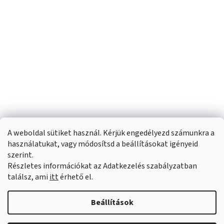
A weboldal sütiket használ. Kérjük engedélyezd számunkra a
használatukat, vagy módosítsd a beállításokat igényeid
szerint.
Részletes információkat az Adatkezelés szabályzatban
Shoptet készítette
találsz, ami
itt
érhető el.
Copyright 2026
Sportfit.hu
. Minden jog fenntartva.
Süti beállítások
Beállítások
szerkesztése