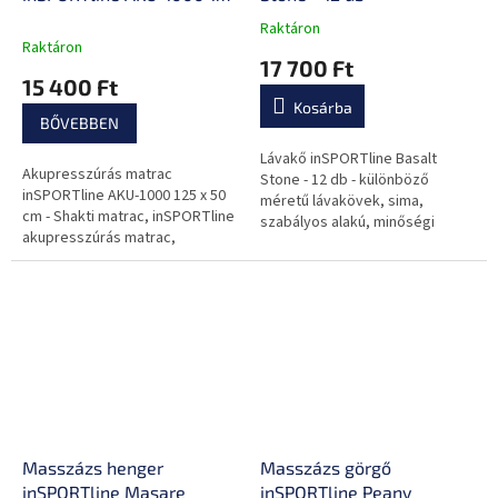
x 50 cm
Raktáron
A
Raktáron
termék
17 700 Ft
átlagos
15 400 Ft
értékelése
Kosárba
5-
BŐVEBBEN
ből
0,0
Lávakő inSPORTline Basalt
Akupresszúrás matrac
csillag.
Stone - 12 db - különböző
inSPORTline AKU-1000 125 x 50
méretű lávakövek, sima,
cm - Shakti matrac, inSPORTline
szabályos alakú, minőségi
akupresszúrás matrac,
kivitelezés, fadobozban
modernebb, kényelmesebb
tárolható, jótékony hatással van
relaxációs típusú matrac.
az egész szervezetre.
Masszázs henger
Masszázs görgő
inSPORTline Masare
inSPORTline Peany