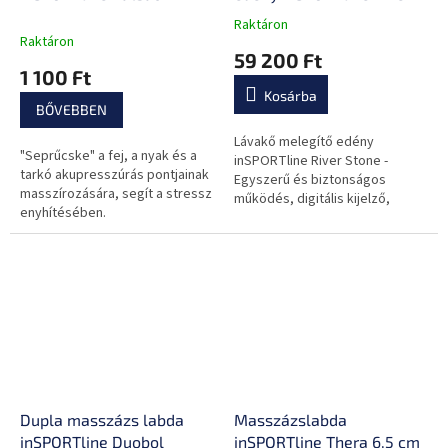
Stone PRO
Raktáron
A
Raktáron
termék
59 200 Ft
átlagos
1 100 Ft
értékelése
Kosárba
5-
BŐVEBBEN
ből
0,0
Lávakő melegítő edény
"Seprűcske" a fej, a nyak és a
csillag.
inSPORTline River Stone -
tarkó akupresszúrás pontjainak
Egyszerű és biztonságos
masszírozására, segít a stressz
működés, digitális kijelző,
enyhítésében.
alkalmas otthoni használatra, jó
minőségű anyag, hosszú
élettartam, könnyen...
Dupla masszázs labda
Masszázslabda
inSPORTline Duobol
inSPORTline Thera 6,5 cm