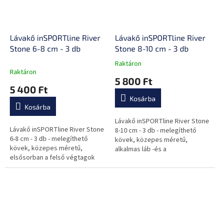
Lávakő inSPORTline River
Lávakő inSPORTline River
Stone 6-8 cm - 3 db
Stone 8-10 cm - 3 db
Raktáron
A
Raktáron
termék
5 800 Ft
átlagos
5 400 Ft
értékelése
Kosárba
5-
Kosárba
ből
0,0
Lávakő inSPORTline River Stone
Lávakő inSPORTline River Stone
csillag.
8-10 cm - 3 db - melegíthető
6-8 cm - 3 db - melegíthető
kövek, közepes méretű,
kövek, közepes méretű,
alkalmas láb -és a
elsősorban a felső végtagok
hátfájdalmakra, sima felületű,
masszírozására alkalmas, sima
szabálytalan alakú, minőségi
felületű, szabálytalan alakú,...
kézi...