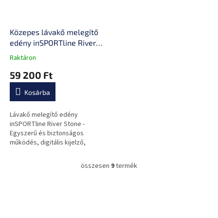
Közepes lávakő melegítő
edény inSPORTline River
Stone PRO
Raktáron
A
termék
59 200 Ft
átlagos
értékelése
Kosárba
5-
ből
0,0
Lávakő melegítő edény
csillag.
inSPORTline River Stone -
Egyszerű és biztonságos
működés, digitális kijelző,
alkalmas otthoni használatra, jó
minőségű anyag, hosszú
összesen
9
termék
L
élettartam, könnyen...
i
s
L
t
á
a
b
i