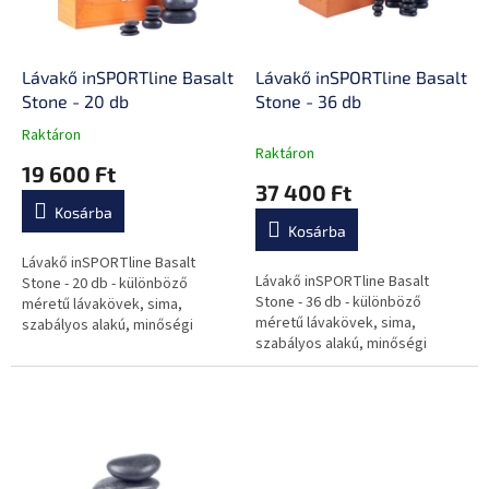
k
é
e
s
k
e
l
Lávakő inSPORTline Basalt
Lávakő inSPORTline Basalt
i
Stone - 20 db
Stone - 36 db
s
Raktáron
A
t
Raktáron
termék
19 600 Ft
á
átlagos
37 400 Ft
j
értékelése
Kosárba
a
5-
Kosárba
ből
0,0
Lávakő inSPORTline Basalt
Lávakő inSPORTline Basalt
csillag.
Stone - 20 db - különböző
Stone - 36 db - különböző
méretű lávakövek, sima,
méretű lávakövek, sima,
szabályos alakú, minőségi
szabályos alakú, minőségi
kivitelezés, fadobozban
kivitelezés, fadobozban
tárolható, jótékony hatással van
tárolható, jótékony hatással van
az egész szervezetre
az egész szervezetre