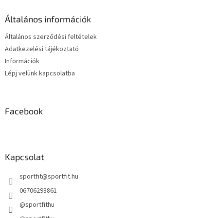
l
r
é
á
Általános információk
c
n
y
Általános szerződési feltételek
í
Adatkezelési tájékoztató
t
Információk
á
s
Lépj velünk kapcsolatba
e
l
e
m
Facebook
e
i
Kapcsolat
sportfit
@
sportfit.hu
06706293861
@sportfithu