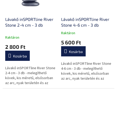
Lávakő inSPORTline River
Lávakő inSPORTline River
Stone 2-4 cm - 3 db
Stone 4-6 cm - 3 db
Raktáron
A
Raktáron
termék
5 600 Ft
átlagos
2 800 Ft
értékelése
Kosárba
5-
Kosárba
ből
0,0
Lávakő inSPORTline River Stone
Lávakő inSPORTline River Stone
csillag.
4-6 cm - 3 db - melegíthető
2-4 cm - 3 db - melegíthető
kövek, kis méretű, elsősorban
kövek, kis méretű, elsősorban
az arc, nyak területén és az
az arc, nyak területén és az
ujjközökben alkalmazható, sima
ujjközökben alkalmazható, sima
felületű, szabálytalan...
felületű, szabálytalan...