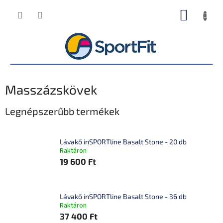
Ugrás
KOSÁR
a
fő
tartalomhoz
Masszázskövek
Legnépszerűbb termékek
Lávakő inSPORTline Basalt Stone - 20 db
Raktáron
19 600 Ft
Lávakő inSPORTline Basalt Stone - 36 db
Raktáron
37 400 Ft