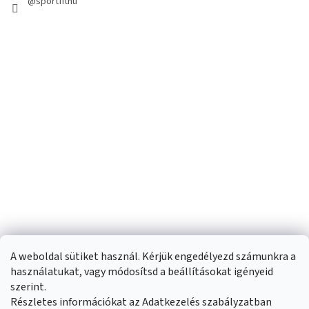
@sportfithu
A weboldal sütiket használ. Kérjük engedélyezd számunkra a
használatukat, vagy módosítsd a beállításokat igényeid
szerint.
Részletes információkat az Adatkezelés szabályzatban
Shoptet készítette