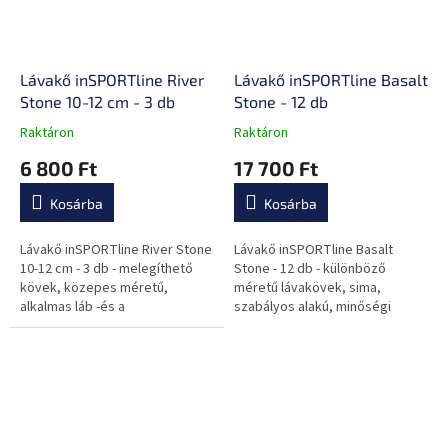
Lávakő inSPORTline River
Lávakő inSPORTline Basalt
Stone 10-12 cm - 3 db
Stone - 12 db
Raktáron
Raktáron
A
A
termék
termék
6 800 Ft
17 700 Ft
átlagos
átlagos
értékelése
értékelése
Kosárba
Kosárba
5-
5-
ből
ből
0,0
0,0
Lávakő inSPORTline River Stone
Lávakő inSPORTline Basalt
csillag.
csillag.
10-12 cm - 3 db - melegíthető
Stone - 12 db - különböző
kövek, közepes méretű,
méretű lávakövek, sima,
alkalmas láb -és a
szabályos alakú, minőségi
hátfájdalmakra, sima felületű,
kivitelezés, fadobozban
szabálytalan alakú, minőségi
tárolható, jótékony hatással van
kézi...
az egész szervezetre.