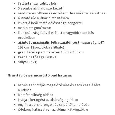
felülete:
szintetikus bőr
5 szögbe állítható szerkezet
rendszeres otthoni és edzőtermi használatra is alkalmas
állítható rúd a lábak biztosítására
inverzió beállítható dőlésszöge hengerrel
markolata gumírozott
lába csúszásgátlóval ellátott a nagyobb stabilitás
érdekében
ajánlott maximális felhasználói testmagasság:
147-
198 cm (12 pozícióba állítható)
gravitációs pad
méretei:
155x82x156 cm
terhelhetősége:
200 kg
súlya:
52 kg
Gravitációs gerincnyújtó pad hatásai:
hát-és gerincfájás megelőzésére és azok kezelésére
alkalmas
izomfeszültség oldása
javítja a keringést az alsó végtagokban
enyhíti a porckorongok és csípő túlterhelését
jótékony hatással van az ülőmunkát végzőkre