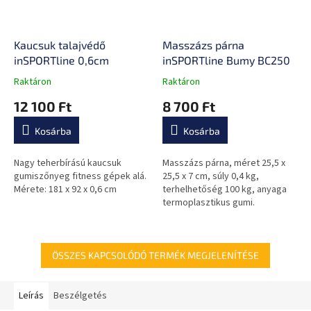
Kaucsuk talajvédő
Masszázs párna
inSPORTline 0,6cm
inSPORTline Bumy BC250
Raktáron
Raktáron
A
A
termék
termék
12 100 Ft
8 700 Ft
átlagos
átlagos
értékelése
értékelése
Kosárba
Kosárba
5-
5-
ből
ből
0,0
0,0
Nagy teherbírású kaucsuk
Masszázs párna, méret 25,5 x
csillag.
csillag.
gumiszőnyeg fitness gépek alá.
25,5 x 7 cm, súly 0,4 kg,
Mérete: 181 x 92 x 0,6 cm
terhelhetőség 100 kg, anyaga
termoplasztikus gumi.
ÖSSZES KAPCSOLÓDÓ TERMÉK MEGJELENÍTÉSE
Leírás
Beszélgetés