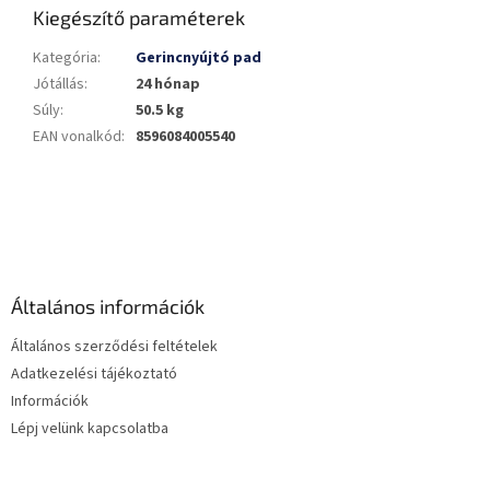
Kiegészítő paraméterek
Kategória
:
Gerincnyújtó pad
Jótállás
:
24 hónap
Súly
:
50.5 kg
EAN vonalkód
:
8596084005540
L
á
b
l
é
Általános információk
c
Általános szerződési feltételek
Adatkezelési tájékoztató
Információk
Lépj velünk kapcsolatba