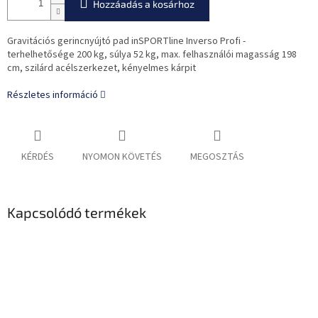
Hozzáadás a kosárhoz
Gravitációs gerincnyújtó pad inSPORTline Inverso Profi -
terhelhetősége 200 kg, súlya 52 kg, max. felhasználói magasság 198
cm, szilárd acélszerkezet, kényelmes kárpit
Részletes információ
KÉRDÉS
NYOMON KÖVETÉS
MEGOSZTÁS
Kapcsolódó termékek