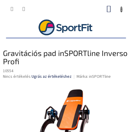
Ugrás
KOSÁR
a
fő
tartalomhoz
Gravitációs pad inSPORTline Inverso
Profi
10554
A
Nincs értékelés
Ugrás az értékeléshez
Márka:
inSPORTline
termék
átlagos
értékelése
5-
ből
0,0
csillag.