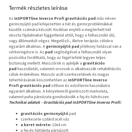
Termék részletes leírása
Az
inSPORTline Inverso Profi gravitációs pad
más néven
gerincnyújtó pad kifejezetten a hát és gerincproblémákkal
küzdők számára készült. Kiválóan enyhíti a megterhelt hát
okozta fájdalmakat függetlenül attól, hogy a felhasználó ülő,
vagy állómunkát végez. Megelőző-, illetve terápiás célokra
egyaránt alkalmas. A
gerincnyújtó
pad
jótékony hatással van a
vérkeringésre is. Az
pad
segítségével a felhasználó olyan
pozícióba fordítható, hogy az fejjel lefelé legyen teljes
biztonság mellett. Masszőrök is ajánlják a
gravitációs
pad
használatát, valamint orvosok is alkalmazzák rehabilitációs
célok érdekében. Masszív acél szerkezetének és magas
teherbírásának köszönhetően az
inSPORTline Inverso
Profi
gravitációs pad
otthoni és edzőtermi használatra
egyaránt alkalmas. A kényelemről gumírozott markolata,
valamint puha párnázata gondoskodik a fej-és hátrészen.
Technikai adatok - Gravitációs pad inSPORTline Inverso Profi:
gravitációs gerincnyújtó
pad
szerkezete szilárd acél váz
a keret mérete:
10x4 cm
a fej-és háttámla párnázott