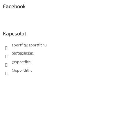
Facebook
Kapcsolat
sportfit
@
sportfit.hu
06706293861
@sportfithu
@sportfithu