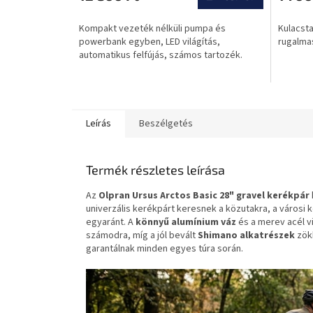
értékelése
5-
Kompakt vezeték nélküli pumpa és
Kulacst
ből
powerbank egyben, LED világítás,
rugalmas
0,0
automatikus felfújás, számos tartozék.
csillag.
Leírás
Beszélgetés
Termék részletes leírása
Az
Olpran Ursus Arctos Basic 28" gravel kerékpár
univerzális kerékpárt keresnek a közutakra, a városi
egyaránt. A
könnyű alumínium váz
és a merev acél vi
számodra, míg a jól bevált
Shimano alkatrészek
zök
garantálnak minden egyes túra során.