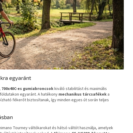
akra egyaránt
,
700x40C-es gumiabroncsok
kiváló stabilitást és maximális
 földutakon egyaránt. A hatékony
mechanikus tárcsafékek
a
zható fékerőt biztosítanak, így minden egyes út során teljes
ásban
imano Tourney váltókarokat és hátsó váltót használja, amelyek