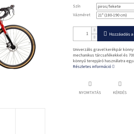
Szín
Vázméret
Hozzáadás a
Univerzális gravel kerékpár könn
mechanikus tárcsafékekkel és 70
könnyű terepjáró használatra egy
Részletes információ
NYOMTATÁS
KÉRDÉS