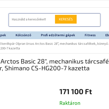
KERESÉS
épek
Kölcsönző
Profi edzőtermi gépek
Fitness
Eb
l kerékpár Olpran Ursus Arctos Basic 28", mechanikus tárcsafékek, könnyű
200-7 kazetta
 Arctos Basic 28", mechanikus tárcsaf
r, Shimano CS-HG200-7 kazetta
171 100 Ft
Egységár:
Raktáron