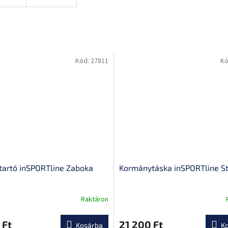
Kód:
27811
Kó
tartó inSPORTline Zaboka
Kormánytáska inSPORTline S
Raktáron
A
termék
átlagos
 Ft
21 200 Ft
Kosárba
K