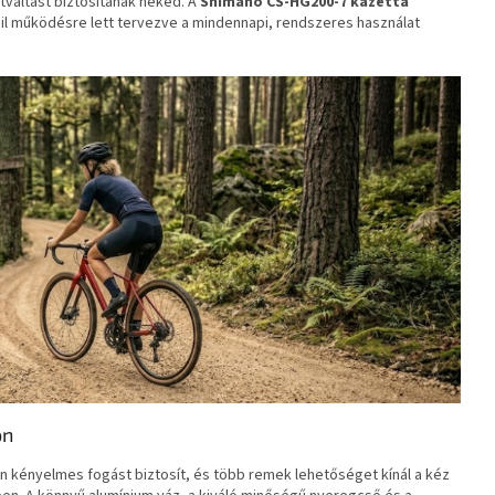
áltást biztosítanak neked. A
Shimano CS-HG200-7 kazetta
il működésre lett tervezve a mindennapi, rendszeres használat
on
n kényelmes fogást biztosít, és több remek lehetőséget kínál a kéz