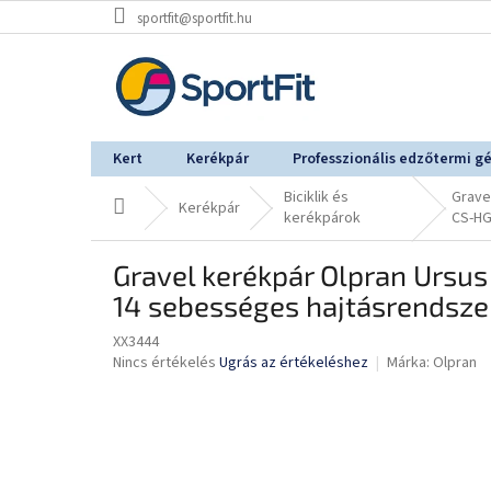
Ugrás
sportfit@sportfit.hu
a
fő
tartalomhoz
Kert
Kerékpár
Professzionális edzőtermi g
Biciklik és
Grave
Kezdőlap
Kerékpár
kerékpárok
CS-HG
Gravel kerékpár Olpran Ursus
14 sebességes hajtásrendsze
XX3444
A
Nincs értékelés
Ugrás az értékeléshez
Márka:
Olpran
termék
átlagos
értékelése
5-
ből
0,0