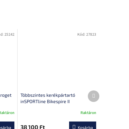
d:
25242
Kód:
27823
Következő
troget
Többszintes kerékpártartó
termék
inSPORTline Bikespire II
Raktáron
Raktáron
A
termék
átlagos
38 100 Ft
osárba
Kosárba