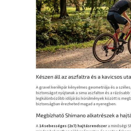
Készen áll az aszfaltra és a kavicsos ut
A gravel kerékpár kényelmes geometriája és a széles
biztonságot nyújtanak a sima aszfalton és a rázósabb
legkülönbözőbb időjárási körülmények között is megbí
biztonságban érezheted magad a nyeregben.
Megbízható Shimano alkatrészek a hajt
A
14 sebességes (2x7) hajtásrendszer
a minőségi Sh