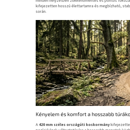
minden helyzetben zökkenőmentes és pontos fokozatv
kifejezetten hosszú élettartamra és megbízható, stab
során.
Kényelem és komfort a hosszabb túrák
A
420 mm széles országúti koskormány
kifejezette