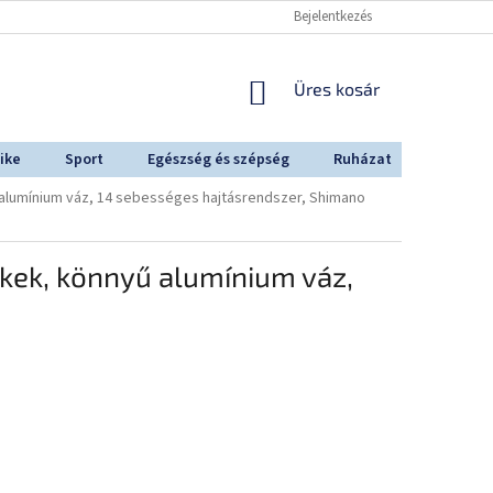
Bejelentkezés
KOSÁR
Üres kosár
ike
Sport
Egészség és szépség
Ruházat
Outdoo
 alumínium váz, 14 sebességes hajtásrendszer, Shimano
ékek, könnyű alumínium váz,