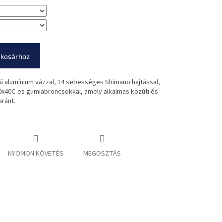
 kosárhoz
yű alumínium vázzal, 14 sebességes Shimano hajtással,
0x40C-es gumiabroncsokkal, amely alkalmas közúti és
aránt.
NYOMON KÖVETÉS
MEGOSZTÁS