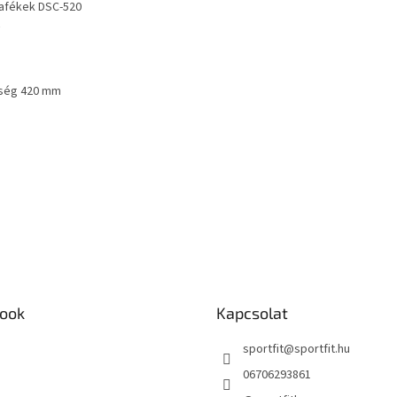
afékek DSC-520
R
sség 420 mm
ook
Kapcsolat
sportfit
@
sportfit.hu
06706293861