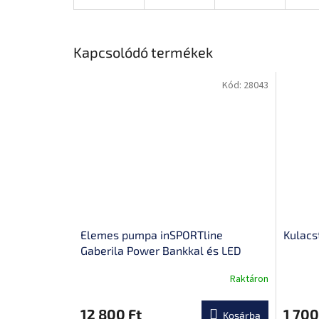
Kapcsolódó termékek
Kód:
28043
Elemes pumpa inSPORTline
Kulacs
Gaberila Power Bankkal és LED
lámpával
Raktáron
A
termék
átlagos
12 800 Ft
1 700
Kosárba