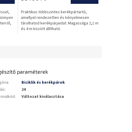
értékelése
5-
éssel,
Praktikus többszintes kerékpártartó,
ből
 könnyen
amellyel rendezetten és kényelmesen
0,0
terről,
tárolhatod kerékpárjaidat. Magassága 2,1 m
csillag.
és 4 m között állítható.
gészítő paraméterek
gória
:
Biciklik és kerékpárok
lás
:
24
vonalkód
:
Változat kiválasztása