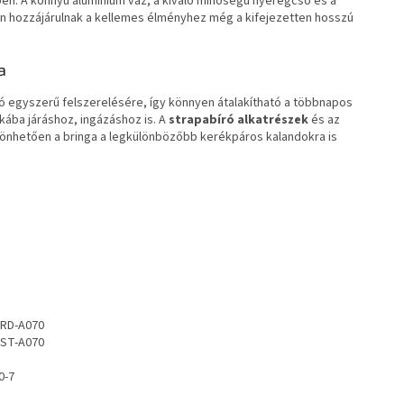
en. A könnyű alumínium váz, a kiváló minőségű nyeregcső és a
 hozzájárulnak a kellemes élményhez még a kifejezetten hosszú
a
ó egyszerű felszerelésére, így könnyen átalakítható a többnapos
ába járáshoz, ingázáshoz is. A
strapabíró alkatrészek
és az
zönhetően a bringa a legkülönbözőbb kerékpáros kalandokra is
 RD-A070
 ST-A070
0-7