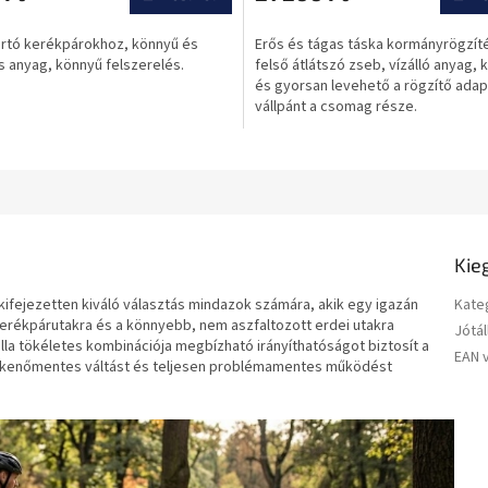
értékelése
5-
artó kerékpárokhoz, könnyű és
Erős és tágas táska kormányrögzít
ből
 anyag, könnyű felszerelés.
felső átlátszó zseb, vízálló anyag,
0,0
és gyorsan levehető a rögzítő adap
csillag.
vállpánt a csomag része.
Kie
kifejezetten kiváló választás mindazok számára, akik egy igazán
Kate
 kerékpárutakra és a könnyebb, nem aszfaltozott erdei utakra
Jótál
lla tökéletes kombinációja megbízható irányíthatóságot biztosít a
EAN 
kenőmentes váltást és teljesen problémamentes működést