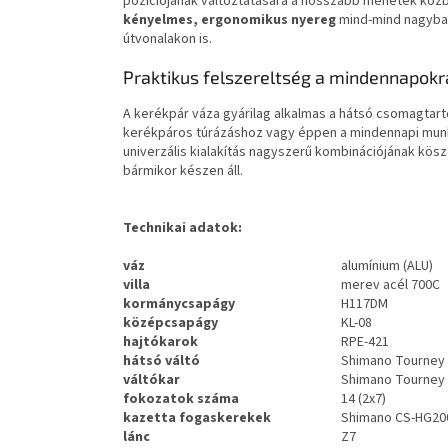
pozíciójának változtatására a hosszabb menetek közb
kényelmes, ergonomikus nyereg
mind-mind nagyban
útvonalakon is.
Praktikus felszereltség a mindennapokr
A kerékpár váza gyárilag alkalmas a hátsó csomagtart
kerékpáros túrázáshoz vagy éppen a mindennapi munk
univerzális kialakítás nagyszerű kombinációjának kös
bármikor készen áll.
Technikai adatok:
váz
alumínium (ALU)
villa
merev acél 700C
kormánycsapágy
H117DM
középcsapágy
KL-08
hajtókarok
RPE-421
hátsó váltó
Shimano Tourney
váltókar
Shimano Tourney
fokozatok száma
14 (2x7)
kazetta fogaskerekek
Shimano CS-HG20
lánc
Z7