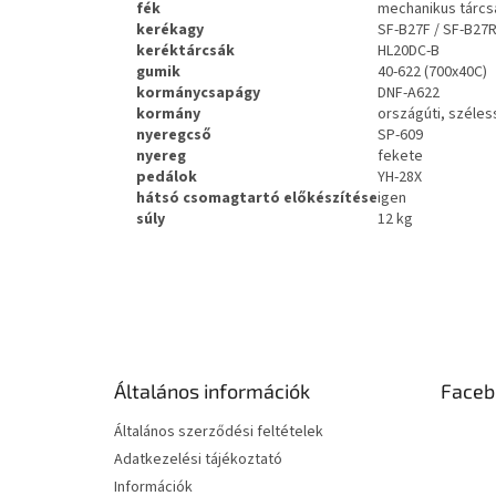
fék
mechanikus tárcs
kerékagy
SF-B27F / SF-B27
keréktárcsák
HL20DC-B
gumik
40-622 (700x40C)
kormánycsapágy
DNF-A622
kormány
országúti, széle
nyeregcső
SP-609
nyereg
fekete
pedálok
YH-28X
hátsó csomagtartó előkészítése
igen
súly
12 kg
L
á
b
l
é
Általános információk
Faceb
c
Általános szerződési feltételek
Adatkezelési tájékoztató
Információk