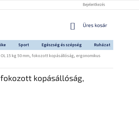
Bejelentkezés
KOSÁR
Üres kosár
ike
Sport
Egészség és szépség
Ruházat
Outdoo
n OL 15 kg 50 mm, fokozott kopásállóság, ergonomikus
 fokozott kopásállóság,