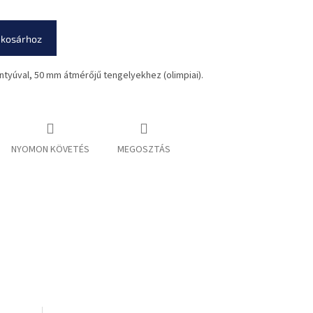
 kosárhoz
ntyúval, 50 mm átmérőjű tengelyekhez (olimpiai).
NYOMON KÖVETÉS
MEGOSZTÁS