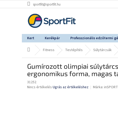
Ugrás
sportfit@sportfit.hu
a
fő
tartalomhoz
Kert
Kerékpár
Professzionális edzőtermi g
Kezdőlap
Fitness
Testépítés
Súlytárcsák
Gumírozott olimpiai súlytárc
ergonomikus forma, magas t
31252
A
Nincs értékelés
Ugrás az értékeléshez
Márka:
inSPORT
termék
átlagos
értékelése
5-
ből
0,0