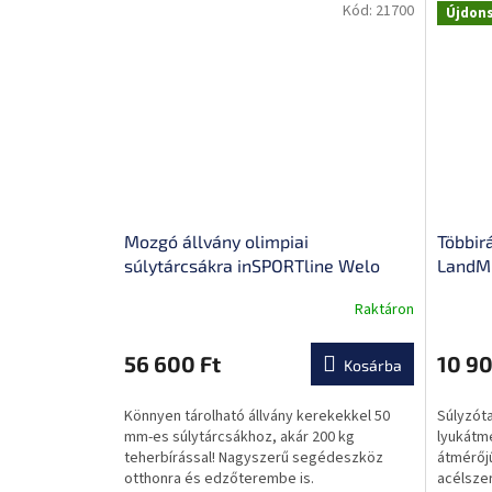
Kód:
21700
Újdon
Mozgó állvány olimpiai
Többir
súlytárcsákra inSPORTline Welo
LandMi
Raktáron
A
termék
átlagos
56 600 Ft
10 90
Kosárba
értékel
5-
Könnyen tárolható állvány kerekekkel 50
Súlyzót
ből
mm-es súlytárcsákhoz, akár 200 kg
lyukátm
0,0
teherbírással! Nagyszerű segédeszköz
átmérőj
csillag.
otthonra és edzőterembe is.
acélsze