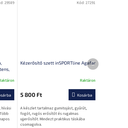
d:
29589
Kód:
27291
Következő
,
Kézerősítő szett inSPORTline Agafar
termék
tens,
Raktáron
Raktáron
A
termék
átlagos
5 800 Ft
osárba
Kosárba
értékelése
5-
 hívási
A készlet tartalmaz gumitojást, gyűrűt,
ből
 Több
fogót, rugós erősítőt és rugalmas
0,0
 napos
ujjerősítőt. Mindezt praktikus táskába
csillag.
csomagolva.