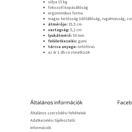
súlya 15 kg
fokozott kopásállóság
ergonomikus forma
magas tartósság (időtállóság, rugalmasság, csi
átmérője:
35,5 cm
vastagság:
5,2 cm
lyukátmérő:
50 mm
felületkezelés:
gumi
tárcsa anyaga:
öntöttvas
az ár 1 db-ra vonatkozik
L
á
b
l
é
Általános információk
Faceb
c
Általános szerződési feltételek
Adatkezelési tájékoztató
Információk