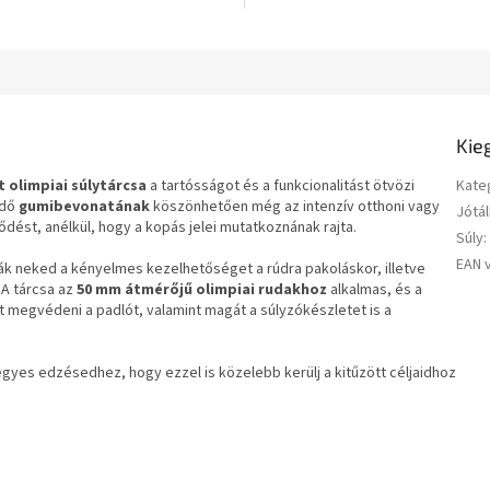
Kie
 olimpiai súlytárcsa
a tartósságot és a funkcionalitást ötvözi
Kate
édő
gumibevonatának
köszönhetően még az intenzív otthoni vagy
Jótál
rődést, anélkül, hogy a kopás jelei mutatkoznának rajta.
Súly
:
EAN 
ják neked a kényelmes kezelhetőséget a rúdra pakoláskor, illetve
 A tárcsa az
50 mm átmérőjű olimpiai rudakhoz
alkalmas, és a
 megvédeni a padlót, valamint magát a súlyzókészletet is a
 egyes edzésedhez, hogy ezzel is közelebb kerülj a kitűzött céljaidhoz