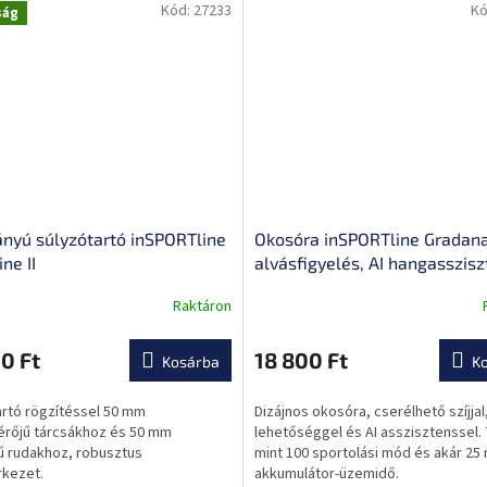
Kód:
27233
Kó
ság
ányú súlyzótartó inSPORTline
Okosóra inSPORTline Gradana
ne II
alvásfigyelés, AI hangasszisz
értesítés, légzőgyakorlatok
Raktáron
0 Ft
18 800 Ft
Kosárba
K
ése
artó rögzítéssel 50 mm
Dizájnos okosóra, cserélhető szíjjal,
érőjű tárcsákhoz és 50 mm
lehetőséggel és AI asszisztenssel.
ű rudakhoz, robusztus
mint 100 sportolási mód és akár 25
rkezet.
akkumulátor-üzemidő.