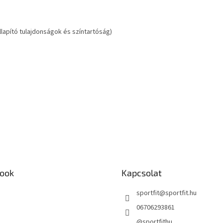
llapító tulajdonságok és színtartóság)
ook
Kapcsolat
sportfit
@
sportfit.hu
06706293861
@sportfithu