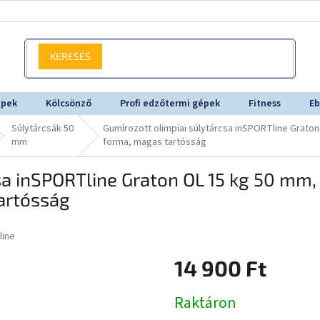
KERESÉS
épek
Kölcsönző
Profi edzőtermi gépek
Fitness
Eb
Súlytárcsák 50
Gumírozott olimpiai súlytárcsa inSPORTline Grato
mm
forma, magas tartósság
sa inSPORTline Graton OL 15 kg 50 mm,
artósság
line
14 900 Ft
Egységár:
Raktáron