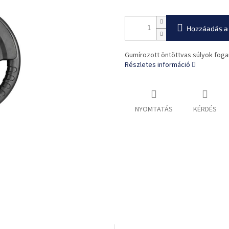
Hozzáadás a
Gumírozott öntöttvas súlyok foga
Részletes információ
NYOMTATÁS
KÉRDÉS