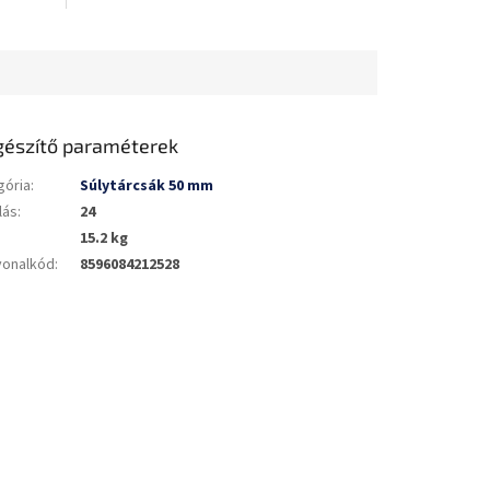
gészítő paraméterek
gória
:
Súlytárcsák 50 mm
lás
:
24
15.2 kg
vonalkód
:
8596084212528