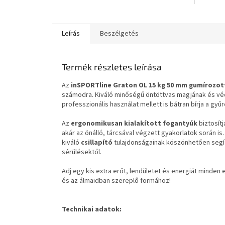
Leírás
Beszélgetés
Termék részletes leírása
Az
inSPORTline Graton OL 15 kg 50 mm gumírozott
számodra. Kiváló minőségű öntöttvas magjának és v
professzionális használat mellett is bátran bírja a gyű
Az
ergonomikusan kialakított fogantyúk
biztosít
akár az önálló, tárcsával végzett gyakorlatok során is.
kiváló
csillapító
tulajdonságainak köszönhetően segít
sérülésektől.
Adj egy kis extra erőt, lendületet és energiát minden
és az álmaidban szereplő formához!
Technikai adatok: