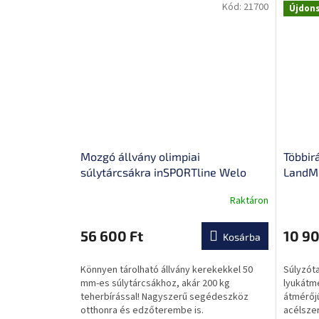
Kód:
21700
Újdon
Mozgó állvány olimpiai
Többir
súlytárcsákra inSPORTline Welo
LandMi
Raktáron
A
termék
átlagos
56 600 Ft
10 90
Kosárba
értékel
5-
Könnyen tárolható állvány kerekekkel 50
Súlyzót
ből
mm-es súlytárcsákhoz, akár 200 kg
lyukátm
0,0
teherbírással! Nagyszerű segédeszköz
átmérőj
csillag.
otthonra és edzőterembe is.
acélsze