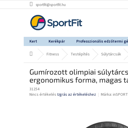
Ugrás
sportfit@sportfit.hu
a
fő
tartalomhoz
Kert
Kerékpár
Professzionális edzőtermi g
Kezdőlap
Fitness
Testépítés
Súlytárcsák
Gumírozott olimpiai súlytárc
ergonomikus forma, magas t
31254
A
Nincs értékelés
Ugrás az értékeléshez
Márka:
inSPORT
termék
átlagos
értékelése
5-
ből
0,0