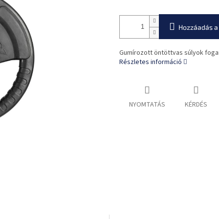
Hozzáadás a
Gumírozott öntöttvas súlyok foga
Részletes információ
NYOMTATÁS
KÉRDÉS