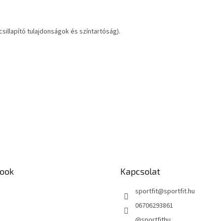
sillapító tulajdonságok és színtartóság).
ook
Kapcsolat
sportfit
@
sportfit.hu
06706293861
@sportfithu