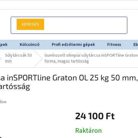
KERESÉS
épek
Kölcsönző
Profi edzőtermi gépek
Fitness
Eb
Súlytárcsák 50
Gumírozott olimpiai súlytárcsa inSPORTline Grato
mm
forma, magas tartósság
sa inSPORTline Graton OL 25 kg 50 mm,
artósság
line
24 100 Ft
Egységár:
Raktáron