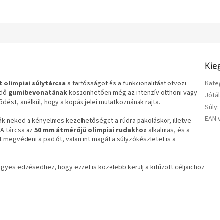
Kie
 olimpiai súlytárcsa
a tartósságot és a funkcionalitást ötvözi
Kate
édő
gumibevonatának
köszönhetően még az intenzív otthoni vagy
Jótál
rődést, anélkül, hogy a kopás jelei mutatkoznának rajta.
Súly
:
EAN 
ják neked a kényelmes kezelhetőséget a rúdra pakoláskor, illetve
 A tárcsa az
50 mm átmérőjű olimpiai rudakhoz
alkalmas, és a
 megvédeni a padlót, valamint magát a súlyzókészletet is a
 egyes edzésedhez, hogy ezzel is közelebb kerülj a kitűzött céljaidhoz