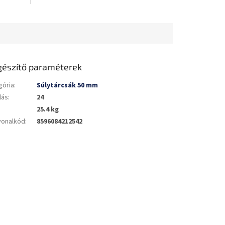
gészítő paraméterek
gória
:
Súlytárcsák 50 mm
lás
:
24
25.4 kg
vonalkód
:
8596084212542