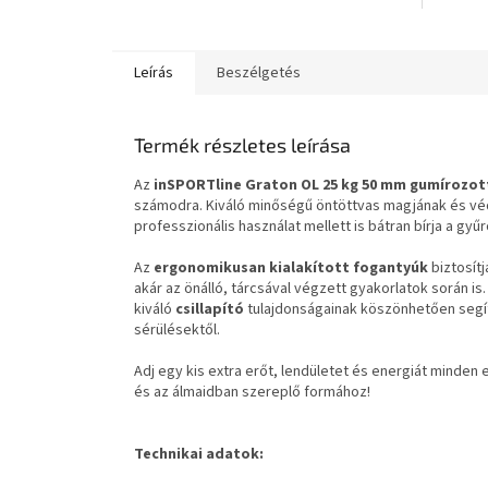
Leírás
Beszélgetés
Termék részletes leírása
Az
inSPORTline Graton OL 25 kg 50 mm gumírozott
számodra. Kiváló minőségű öntöttvas magjának és v
professzionális használat mellett is bátran bírja a gyű
Az
ergonomikusan kialakított fogantyúk
biztosít
akár az önálló, tárcsával végzett gyakorlatok során is.
kiváló
csillapító
tulajdonságainak köszönhetően segít
sérülésektől.
Adj egy kis extra erőt, lendületet és energiát minden
és az álmaidban szereplő formához!
Technikai adatok: