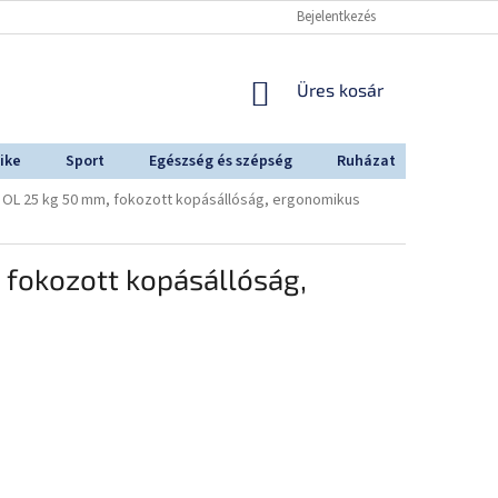
Bejelentkezés
KOSÁR
Üres kosár
ike
Sport
Egészség és szépség
Ruházat
Outdoo
n OL 25 kg 50 mm, fokozott kopásállóság, ergonomikus
 fokozott kopásállóság,