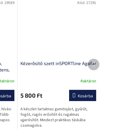
d:
29589
Kód:
27291
Következő
,
Kézerősítő szett inSPORTline Agafar
termék
tens,
Raktáron
Raktáron
A
termék
átlagos
5 800 Ft
osárba
Kosárba
értékelése
5-
 hívási
A készlet tartalmaz gumitojást, gyűrűt,
ből
 Több
fogót, rugós erősítőt és rugalmas
0,0
 napos
ujjerősítőt. Mindezt praktikus táskába
csillag.
csomagolva.