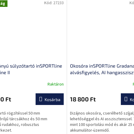
Kód:
27233
Kó
ság
ányú súlyzótartó inSPORTline
Okosóra inSPORTline Gradana
ne II
alvásfigyelés, AI hangasszisz
értesítés, légzőgyakorlatok
Raktáron
0 Ft
18 800 Ft
Kosárba
K
ése
artó rögzítéssel 50 mm
Dizájnos okosóra, cserélhető szíjjal,
érőjű tárcsákhoz és 50 mm
lehetőséggel és AI asszisztenssel.
ű rudakhoz, robusztus
mint 100 sportolási mód és akár 25
rkezet.
akkumulátor-üzemidő.