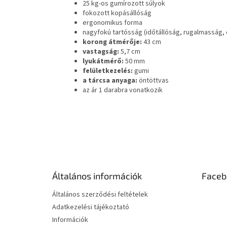
25 kg-os gumírozott súlyok
fokozott kopásállóság
ergonomikus forma
nagyfokú tartósság (időtállóság, rugalmasság, c
korong átmérője:
43 cm
vastagság:
5,7 cm
lyukátmérő:
50 mm
felületkezelés:
gumi
a tárcsa anyaga:
öntöttvas
az ár 1 darabra vonatkozik
L
á
b
l
é
Általános információk
Faceb
c
Általános szerződési feltételek
Adatkezelési tájékoztató
Információk