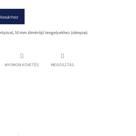
 kosárhoz
ntyúval, 50 mm átmérőjű tengelyekhez (olimpiai).
NYOMON KÖVETÉS
MEGOSZTÁS