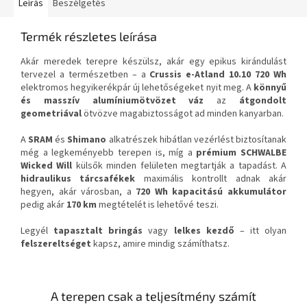
Leírás
Beszélgetés
Termék részletes leírása
Akár meredek terepre készülsz, akár egy epikus kirándulást
tervezel a természetben – a
Crussis e-Atland 10.10 720 Wh
elektromos hegyikerékpár új lehetőségeket nyit meg. A
könnyű
és masszív alumíniumötvözet váz
az
átgondolt
geometriával
ötvözve magabiztosságot ad minden kanyarban.
A
SRAM
és
Shimano
alkatrészek hibátlan vezérlést biztosítanak
még a legkeményebb terepen is, míg a
prémium SCHWALBE
Wicked Will
külsők minden felületen megtartják a tapadást. A
hidraulikus tárcsafékek
maximális kontrollt adnak akár
hegyen, akár városban, a
720 Wh kapacitású akkumulátor
pedig akár
170 km
megtételét is lehetővé teszi.
Legyél
tapasztalt bringás
vagy
lelkes kezdő
– itt olyan
felszereltséget
kapsz, amire mindig számíthatsz.
A terepen csak a teljesítmény számít