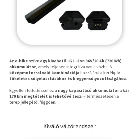
Az e-bike szíve egy kivehető LG Li-ion 36V/20 Ah (720 Wh)
akkumulátor
, amely teljesen integrálva van a vázba. A
középmotorral való kombinációja
hozzájárul a kerékpár
tökéletes súlyelosztásához és kiegyensúlyozottságához
.
Egyetlen feltöltéssel ez a
nagy kapacitású akkumulátor akár
170 km megtételét is lehetővé teszi
– természetesen a
terep jellegétől függően.
Kiváló váltórendszer