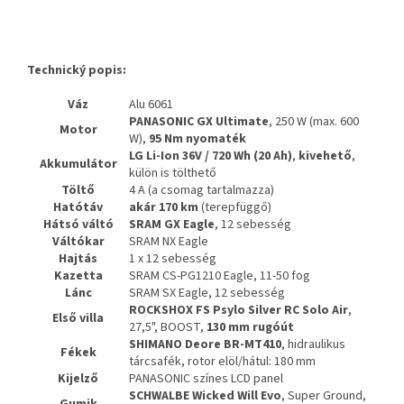
Technický popis:
Váz
Alu 6061
PANASONIC GX Ultimate
, 250 W (max. 600
Motor
W),
95 Nm nyomaték
LG Li-Ion 36V / 720 Wh (20 Ah)
,
kivehető
,
Akkumulátor
külön is tölthető
Töltő
4 A (a csomag tartalmazza)
Hatótáv
akár 170 km
(terepfüggő)
Hátsó váltó
SRAM GX Eagle
, 12 sebesség
Váltókar
SRAM NX Eagle
Hajtás
1 x 12 sebesség
Kazetta
SRAM CS-PG1210 Eagle, 11-50 fog
Lánc
SRAM SX Eagle, 12 sebesség
ROCKSHOX FS Psylo Silver RC Solo Air
,
Első villa
27,5", BOOST,
130 mm rugóút
SHIMANO Deore BR-MT410
, hidraulikus
Fékek
tárcsafék, rotor elöl/hátul: 180 mm
Kijelző
PANASONIC színes LCD panel
SCHWALBE Wicked Will Evo
, Super Ground,