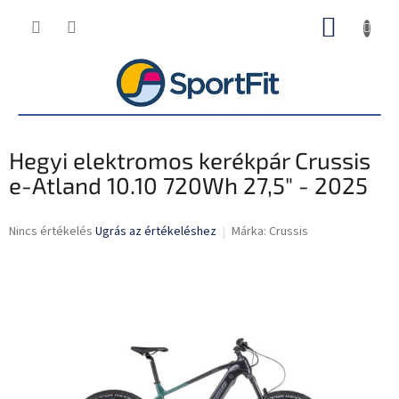
Ugrás
KOSÁR
a
fő
tartalomhoz
Hegyi elektromos kerékpár Crussis
e-Atland 10.10 720Wh 27,5" - 2025
A
Nincs értékelés
Ugrás az értékeléshez
Márka:
Crussis
termék
átlagos
értékelése
5-
ből
0,0
csillag.