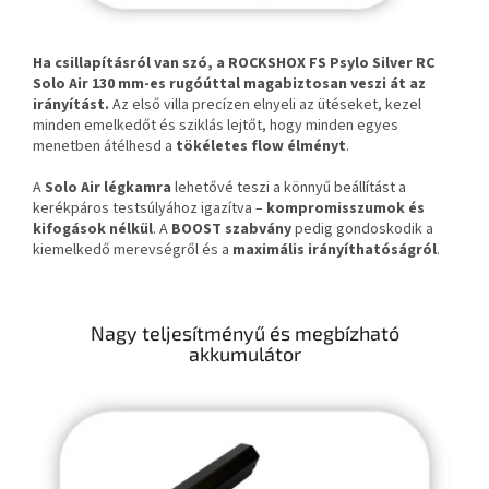
Ha csillapításról van szó, a ROCKSHOX FS Psylo Silver RC
Solo Air 130 mm-es rugóúttal magabiztosan veszi át az
irányítást.
Az első villa precízen elnyeli az ütéseket, kezel
minden emelkedőt és sziklás lejtőt, hogy minden egyes
menetben átélhesd a
tökéletes flow élményt
.
A
Solo Air légkamra
lehetővé teszi a könnyű beállítást a
kerékpáros testsúlyához igazítva –
kompromisszumok és
kifogások nélkül
. A
BOOST szabvány
pedig gondoskodik a
kiemelkedő merevségről és a
maximális irányíthatóságról
.
Nagy teljesítményű és megbízható
akkumulátor