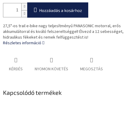
Hozzáadás a kosárhoz
27,5"-os trail e-bike nagy teljesítményű PANASONIC motorral, erős
akkumulátorral és kiváló felszereltséggel! Élvezd a 12 sebességet,
hidraulikus fékeket és remek felfüggesztést is!
Részletes információ
KÉRDÉS
NYOMON KÖVETÉS
MEGOSZTÁS
Kapcsolódó termékek