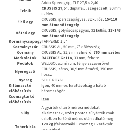
Gumik
Addix Speedgrip, TLE 27,5 × 2,40
CRUSSIS 27,5"
, duplafalú, szegecselt, 30 mm
Felnik
széles
CRUSSIS, ipari csapágyas, 32 küllős,
15×110
Első agy
mm átmenőtengely
CRUSSIS, golyóscsapágyas, 32 küllős,
12×148
Hátsó agy
mm átmenőtengely
Kormánycsapágy
TAPPERED 1,5"
Kormányszár
CRUSSIS AL, 50 mm, 7° dőlésszög
Kormány
CRUSSIS AL, 31,8 mm átmérő,
760 mm széles
Markolatok
RACEFACE Getta
, 33 mm, fekete
Pedálok
WELLGO, alumínium, fényvisszaverővel
CRUSSIS, záras, 30,9 mm átmérő, 350 mm
Nyeregcső
hossz
Nyereg
SELLE ROYAL
Kitámasztó
Igen, 40 mm-es furattávolság a hátsó
előkészítés
háromszögön
Csomagtartó
igen
előkészítés
A gyártók eltérő mérési módokat
Súly
alkalmaznak, ezért pontos súlyérték csak
üzletben történő mérés után adható meg
120 kg
(felhasználó + csomag + kerékpár
Teherbírás
összsúlya)