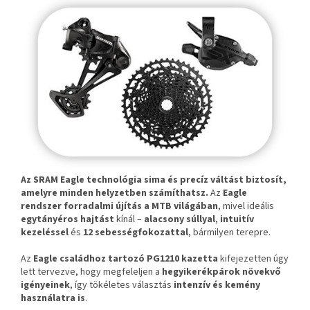
Az SRAM Eagle technológia sima és precíz váltást biztosít,
amelyre minden helyzetben számíthatsz.
Az
Eagle
rendszer forradalmi újítás a MTB világában
, mivel ideális
egytányéros hajtást
kínál –
alacsony súllyal
,
intuitív
kezeléssel
és
12 sebességfokozattal
, bármilyen terepre.
Az
Eagle családhoz tartozó PG1210 kazetta
kifejezetten úgy
lett tervezve, hogy megfeleljen a
hegyikerékpárok növekvő
igényeinek
, így tökéletes választás
intenzív és kemény
használatra is
.