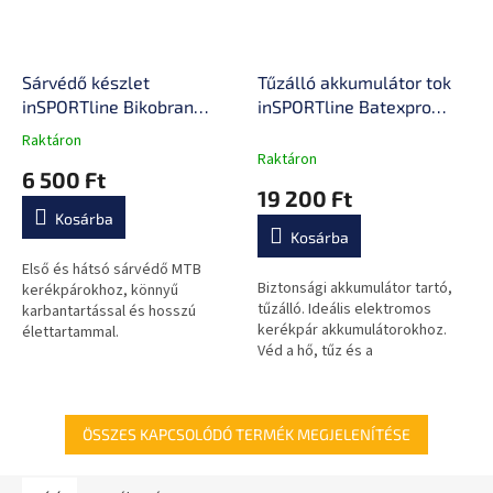
Sárvédő készlet
Tűzálló akkumulátor tok
inSPORTline Bikobran
inSPORTline Batexpro
27,5"-29"
50x16x16 cm, magas
Raktáron
A
hőmérsékleti ellenállás,
Raktáron
termék
6 500 Ft
vízálló kivitel, hőálló
átlagos
19 200 Ft
cipzárak, hordozófogantyú
értékelése
Kosárba
5-
Kosárba
ből
0,0
Első és hátsó sárvédő MTB
Biztonsági akkumulátor tartó,
csillag.
kerékpárokhoz, könnyű
tűzálló. Ideális elektromos
karbantartással és hosszú
kerékpár akkumulátorokhoz.
élettartammal.
Véd a hő, tűz és a
szennyeződés ellen is.
ÖSSZES KAPCSOLÓDÓ TERMÉK MEGJELENÍTÉSE