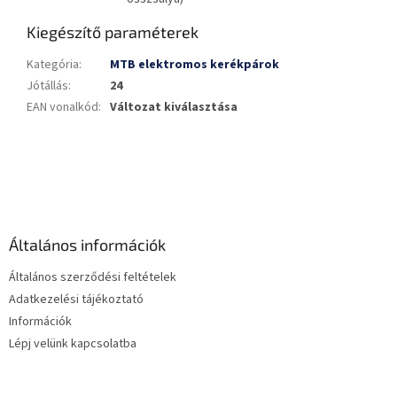
Kiegészítő paraméterek
Kategória
:
MTB elektromos kerékpárok
Jótállás
:
24
EAN vonalkód
:
Változat kiválasztása
L
á
b
l
é
Általános információk
c
Általános szerződési feltételek
Adatkezelési tájékoztató
Információk
Lépj velünk kapcsolatba