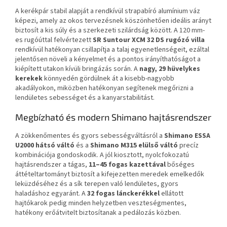
A kerékpár stabil alapját a rendkívül strapabíró alumínium váz
képezi, amely az okos tervezésnek köszönhetően ideális arányt
biztosít a kis súly és a szerkezeti szilárdság között. A 120 mm-
es rugóúttal felvértezett
SR Suntour XCM 32 DS rugózó villa
rendkívül hatékonyan csillapítja a talaj egyenetlenségeit, ezáltal
jelentősen növeli a kényelmet és a pontos irányíthatóságot a
kiépített utakon kívüli bringázás során. A
nagy, 29 hüvelykes
kerekek
könnyedén gördülnek át a kisebb-nagyobb
akadályokon, miközben hatékonyan segítenek megőrizni a
lendületes sebességet és a kanyarstabilitást.
Megbízható és modern Shimano hajtásrendszer
A zökkenőmentes és gyors sebességváltásról a
Shimano ESSA
U2000 hátsó váltó
és a
Shimano M315 elülső váltó
precíz
kombinációja gondoskodik. A jól kiosztott, nyolcfokozatú
hajtásrendszer a tágas,
11–45 fogas kazettával
bőséges
áttételtartományt biztosít a kifejezetten meredek emelkedők
leküzdéséhez és a sík terepen való lendületes, gyors
haladáshoz egyaránt. A
32 fogas lánckerékkel
ellátott
hajtókarok pedig minden helyzetben veszteségmentes,
hatékony erőátvitelt biztosítanak a pedálozás közben.