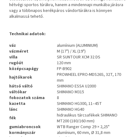
hétvégi sportos túrákra, hanem a mindennapi munkába járásra
vagy a többnapos kerékpáros vándortúrákra is könnyen
alkalmassá tehető.
Technikai adatok:
váz
alumínium (ALUMINIUM)
váz
méret
M (17") / XL (19")
villa
SR SUNTOUR XCM 32 DS
rugóút
120 mm
középcsapágy
FP-B902
PROWHEEL EPRO-MDS26S, 32T, 170
hajtókarok
mm
hátsó váltó
SHIMANO ESSA U2000
váltókar
SHIMANO M315
fokozatok
száma
8
kazetta
SHIMANO HG300, 11–45T
lánc
SHIMANO HG40
hidraulikus tárcsafékek SHIMANO
fék
MT200 (180/160 mm)
gumiabroncsok
WTB Ranger Comp 29 × 2,25"
kormányszár
alumínium, 60 mm, Ø 31,8 mm