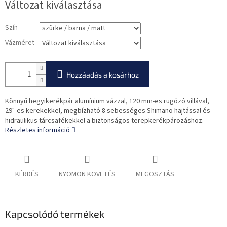
Változat kiválasztása
Szín
Vázméret
Hozzáadás a kosárhoz
Könnyű hegyikerékpár alumínium vázzal, 120 mm-es rugózó villával,
29"-es kerekekkel, megbízható 8 sebességes Shimano hajtással és
hidraulikus tárcsafékekkel a biztonságos terepkerékpározáshoz.
Részletes információ
KÉRDÉS
NYOMON KÖVETÉS
MEGOSZTÁS
Kapcsolódó termékek