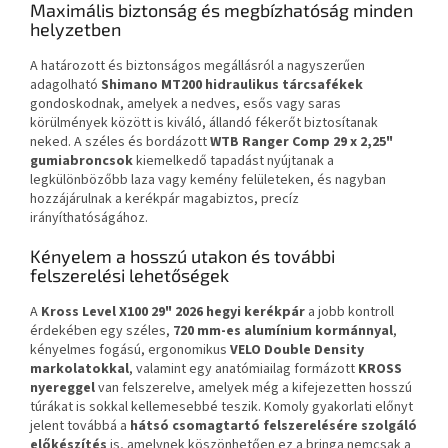
Maximális biztonság és megbízhatóság minden
helyzetben
A határozott és biztonságos megállásról a nagyszerűen
adagolható
Shimano MT200 hidraulikus tárcsafékek
gondoskodnak, amelyek a nedves, esős vagy saras
körülmények között is kiváló, állandó fékerőt biztosítanak
neked. A széles és bordázott
WTB Ranger Comp 29 x 2,25"
gumiabroncsok
kiemelkedő tapadást nyújtanak a
legkülönbözőbb laza vagy kemény felületeken, és nagyban
hozzájárulnak a kerékpár magabiztos, precíz
irányíthatóságához.
Kényelem a hosszú utakon és további
felszerelési lehetőségek
A
Kross Level X100 29" 2026 hegyi kerékpár
a jobb kontroll
érdekében egy széles,
720 mm-es alumínium kormánnyal
,
kényelmes fogású, ergonomikus
VELO Double Density
markolatokkal
, valamint egy anatómiailag formázott
KROSS
nyereggel
van felszerelve, amelyek még a kifejezetten hosszú
túrákat is sokkal kellemesebbé teszik. Komoly gyakorlati előnyt
jelent továbbá a
hátsó csomagtartó felszerelésére szolgáló
előkészítés
is, amelynek köszönhetően ez a bringa nemcsak a