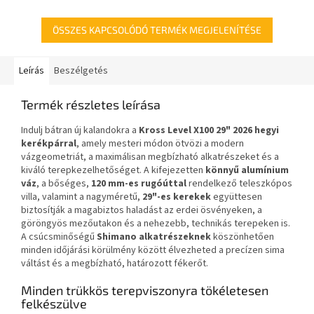
állítható.
ÖSSZES KAPCSOLÓDÓ TERMÉK MEGJELENÍTÉSE
Leírás
Beszélgetés
Termék részletes leírása
Indulj bátran új kalandokra a
Kross Level X100 29" 2026 hegyi
kerékpárral
, amely mesteri módon ötvözi a modern
vázgeometriát, a maximálisan megbízható alkatrészeket és a
kiváló terepkezelhetőséget. A kifejezetten
könnyű alumínium
váz
, a bőséges,
120 mm-es rugóúttal
rendelkező teleszkópos
villa, valamint a nagyméretű,
29"-es kerekek
együttesen
biztosítják a magabiztos haladást az erdei ösvényeken, a
göröngyös mezőutakon és a nehezebb, technikás terepeken is.
A csúcsminőségű
Shimano alkatrészeknek
köszönhetően
minden időjárási körülmény között élvezheted a precízen sima
váltást és a megbízható, határozott fékerőt.
Minden trükkös terepviszonyra tökéletesen
felkészülve