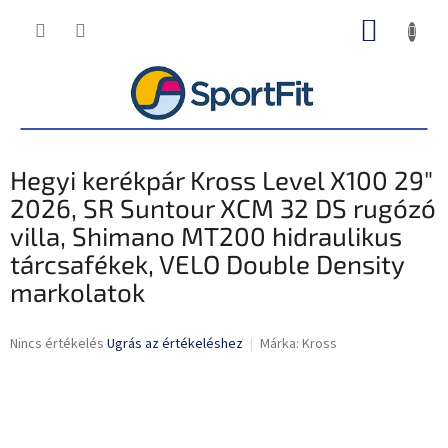
Ugrás
KOSÁR
a
fő
tartalomhoz
Hegyi kerékpár Kross Level X100 29"
2026, SR Suntour XCM 32 DS rugózó
villa, Shimano MT200 hidraulikus
tárcsafékek, VELO Double Density
markolatok
A
Nincs értékelés
Ugrás az értékeléshez
Márka:
Kross
termék
átlagos
értékelése
5-
ből