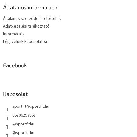
é
Általános információk
c
Általános szerződési feltételek
Adatkezelési tájékoztató
Információk
Lépj velünk kapcsolatba
Facebook
Kapcsolat
sportfit
@
sportfit.hu
06706293861
@sportfithu
@sportfithu