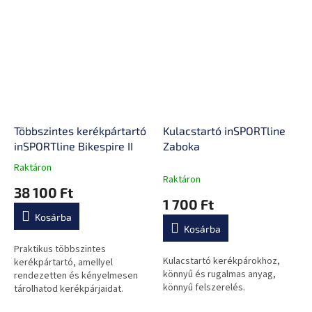
Többszintes kerékpártartó
Kulacstartó inSPORTline
inSPORTline Bikespire II
Zaboka
Raktáron
A
Raktáron
termék
38 100 Ft
átlagos
1 700 Ft
értékelése
Kosárba
5-
Kosárba
ből
0,0
Praktikus többszintes
Kulacstartó kerékpárokhoz,
csillag.
kerékpártartó, amellyel
könnyű és rugalmas anyag,
rendezetten és kényelmesen
könnyű felszerelés.
tárolhatod kerékpárjaidat.
Magassága 2,1 m és 4 m között