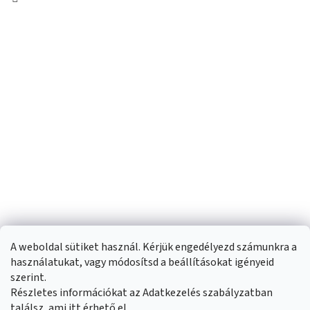
A weboldal sütiket használ. Kérjük engedélyezd számunkra a
használatukat, vagy módosítsd a beállításokat igényeid
szerint.
Részletes információkat az Adatkezelés szabályzatban
Shoptet készítette
találsz, ami
itt
érhető el.