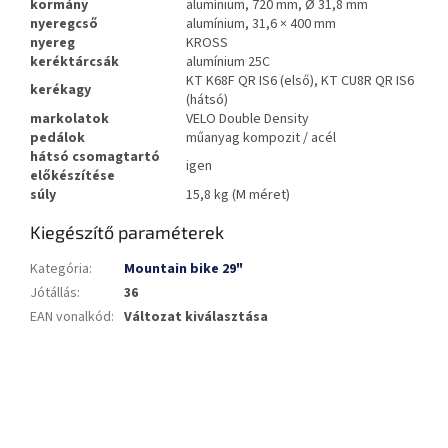
kormány
alumínium, 720 mm, Ø 31,8 mm
nyeregcső
alumínium, 31,6 × 400 mm
nyereg
KROSS
keréktárcsák
alumínium 25C
KT K68F QR IS6 (első), KT CU8R QR IS6
kerékagy
(hátsó)
markolatok
VELO Double Density
pedálok
műanyag kompozit / acél
hátsó csomagtartó
igen
előkészítése
súly
15,8 kg (M méret)
Kiegészítő paraméterek
Kategória
:
Mountain bike 29"
Jótállás
:
36
EAN vonalkód
:
Változat kiválasztása
L
á
b
l