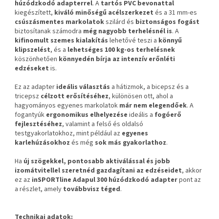
húzódzkodó adapterrel
. A
tartós PVC bevonattal
kiegészített,
kiváló minőségű acélszerkezet
és a 31 mm-es
csúszásmentes markolatok
szilárd és
biztonságos fogást
biztosítanak számodra
még nagyobb terhelésnél is
. A
kifinomult szemes kialakítás
lehetővé teszi a
könnyű
klipszelést
, és a
lehetséges 100 kg-os terhelésnek
köszönhetően
könnyedén bírja az intenzív erőnléti
edzéseket
is.
Ez az adapter
ideális választás
a hátizmok, a bicepsz és a
tricepsz
célzott erősítéséhez
, különösen ott, ahol a
hagyományos egyenes markolatok
már nem elegendőek
. A
fogantyúk
ergonomikus elhelyezése
ideális a
fogóerő
fejlesztéséhez
, valamint a felső és oldalsó
testgyakorlatokhoz, mint például az
egyenes
karlehúzásokhoz
és még
sok más gyakorlathoz
.
Ha
új szögekkel, pontosabb aktiválással és jobb
izomátvitellel szeretnéd gazdagítani az edzéseidet
, akkor
ez az
inSPORTline Adapul 300
húzódzkodó adapter
pont az
a részlet, amely
továbbvisz téged
.
Technikai adatok: