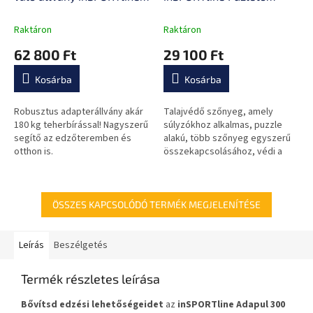
Adastand, acél, matt
100x100x1,5 cm
kivitel, masszív felépítés
Raktáron
Raktáron
62 800 Ft
29 100 Ft
Kosárba
Kosárba
Robusztus adapterállvány akár
Talajvédő szőnyeg, amely
180 kg teherbírással! Nagyszerű
súlyzókhoz alkalmas, puzzle
segítő az edzőteremben és
alakú, több szőnyeg egyszerű
otthon is.
összekapcsolásához, védi a
padlót a sérülésektől, csillapítja
a rezgést és a zajt.
ÖSSZES KAPCSOLÓDÓ TERMÉK MEGJELENÍTÉSE
Leírás
Beszélgetés
Termék részletes leírása
Bővítsd edzési lehetőségeidet
az
inSPORTline Adapul 300