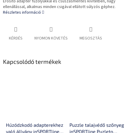
Erősítő adapter fűzőlyukkal és csúszásmentes kivitelben, nagy
ellenállással, alkalmas minden csigával ellátott súlyzós géphez.
Részletes információ
KÉRDÉS
NYOMON KÖVETÉS
MEGOSZTÁS
Kapcsolódó termékek
Húzódzkodó adapterekhez
Puzzle talajvédő szőnyeg
való állvány inSPORTline
inSPORTline Puzleto