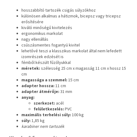
hosszabbító tartozék csigás súlyzókhoz
különösen alkalmas a hátizmok, bicepsz vagy tricepsz
erősítésére
kiváló minőségű kivitelezés
ergonomikus markolat
nagy ellenállás
csúszásmentes fogantyú kivitel
lehetővé teszi a klasszikus markolat által nem lefedett
izomrészek edzését is
fémből készült fűzőlyukkal
méretek:
szélesség 25 cm x magasság 11 cm x hossz 15
cm
magassága a szemmel:
15 cm
adapter hossza:
11 cm
adapter átmérője:
31 mm
anyag:
szerkezet:
acél
felületkezelés:
PVC
maximális terhelési súly:
100 kg
súly:
1,85 kg
karabiner nem tartozék