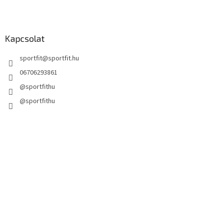
Kapcsolat
sportfit
@
sportfit.hu
06706293861
@sportfithu
@sportfithu