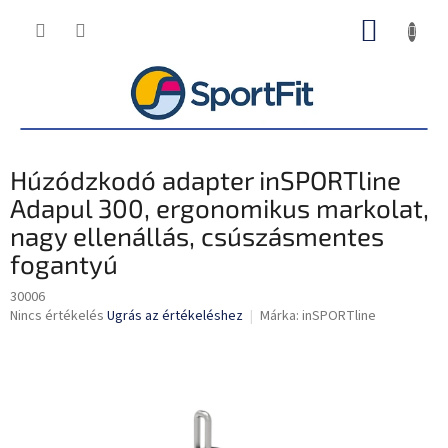
Ugrás
KOSÁR
a
fő
tartalomhoz
Húzódzkodó adapter inSPORTline
Adapul 300, ergonomikus markolat,
nagy ellenállás, csúszásmentes
fogantyú
30006
A
Nincs értékelés
Ugrás az értékeléshez
Márka:
inSPORTline
termék
átlagos
értékelése
5-
ből
0,0