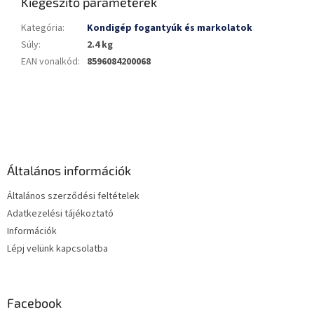
Kiegészítő paraméterek
Kategória
:
Kondigép fogantyúk és markolatok
Súly
:
2.4 kg
EAN vonalkód
:
8596084200068
L
á
b
l
é
Általános információk
c
Általános szerződési feltételek
Adatkezelési tájékoztató
Információk
Lépj velünk kapcsolatba
Facebook