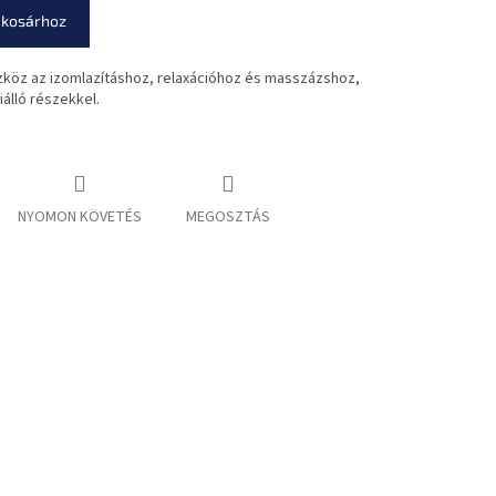
 kosárhoz
köz az izomlazításhoz, relaxációhoz és masszázshoz,
álló részekkel.
NYOMON KÖVETÉS
MEGOSZTÁS