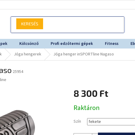
KERESÉS
épek
Kölcsönző
Profi edzőtermi gépek
Fitness
Eb
k
Jóga hengerek
Jóga henger inSPORTline Nagaso
gaso
25954
line
8 300 Ft
Egységár:
Raktáron
Szín