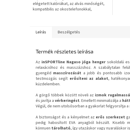
elégetett kalóriákat, az alvás minőségét,
csillag.
csillag.
kompatibilis az okostelefonokkal,
szöveges üzenet / bejövő...
Leírás
Beszélgetés
Termék részletes leírása
Az
inSPORTline Nagaso jóga henger
sokoldalú es
relaxációhoz és masszázshoz. A szabálytalan fel
gyengéd
masszírozását
a jobb és pontosabb izom
testmozgás segít
erősíteni az alakot
, hatékonya
küzdelemben.
A görgő többek között növeli az
izmok rugalmassá
és javítja a
vérkeringést
. Emellett minimalizálja a
hát
Végül, de nem utolsósorban a gyakorlat felgyorsítja a
A biztonságot és a kényelmet az
erős szerkezet
ga
pedig habosított EVA anyagból készült. Kisebb
könnyen
tárolható
, így utazáskor vagy nyaraláskor i