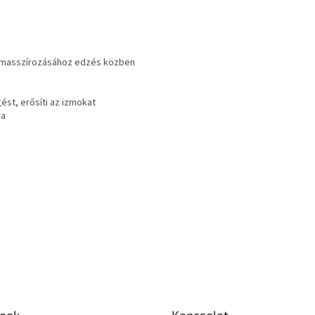
éd masszírozásához edzés közben
ést, erősíti az izmokat
ra
ook
Kapcsolat