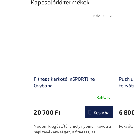
Kapcsolódó termékek
Kód:
20368
Fitness karkötő inSPORTline
Push u
Oxyband
fekvőt
Raktáron
A
A
termék
termék
átlagos
átlagos
20 700 Ft
6 800
Kosárba
értékelése
értékel
5-
5-
Modern kiegészítő, amely nyomon követi a
Fekvőtám
ből
ből
napi tevékenységet, a fitneszt, az
0,0
5,0