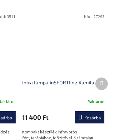
ód:
3511
Kód:
27293
Következő
5
Infra lámpa inSPORTline Xamila
termék
Raktáron
Raktáron
A
termék
átlagos
11 400 Ft
osárba
Kosárba
értékelése
5-
edzés
Kompakt készülék infravörös
ből
fényterápiához, időzítővel. Számtalan
0,0