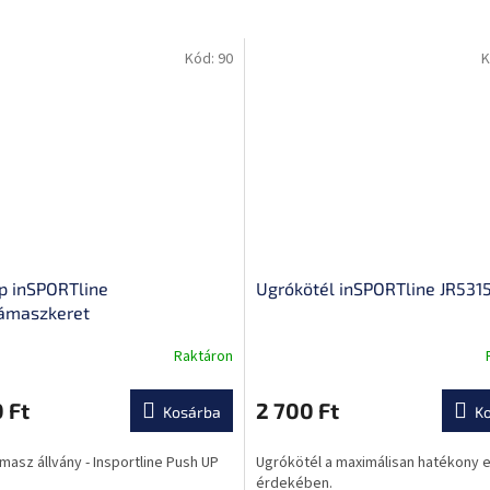
Kód:
90
K
p inSPORTline
Ugrókötél inSPORTline JR531
ámaszkeret
Raktáron
A
termék
átlagos
 Ft
2 700 Ft
Kosárba
K
ése
értékelése
5-
asz állvány - Insportline Push UP
Ugrókötél a maximálisan hatékony 
ből
érdekében.
0,0