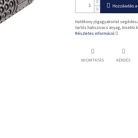
Hozzáadás a
Hatékony jógagyakorlat segédesz
tartós habszivacs anyag, kisebb ki
Részletes információ
NYOMTATÁS
KÉRDÉS