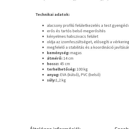
Technikai adatok:
alacsony profilú felületkezelés a test gyeng
erős és tartós belső megerősítés
kényelmes habszivacs felület
oldja az izomfeszültséget, elősegíti a vérkering
megfelelő a stabilitás és a koordináció javításá
keménység:
magas
átmérő:
14 cm
hossz:
45 cm
terhelhetőség:
100 kg
anyag:
EVA (külső), PVC (belső)
súly:
1,2 kg
L
á
b
l
é
Általános információk
Faceb