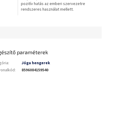
pozitív hatás az emberi szervezetre
csillag.
rendszeres használat mellett.
gészítő paraméterek
gória
:
Jóga hengerek
vonalkód
:
8596084159540