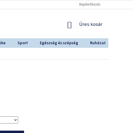
Bejelentkezés
KOSÁR
Üres kosár
ike
Sport
Egészség és szépség
Ruházat
Outdoo