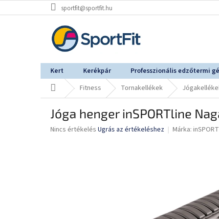
Ugrás
sportfit@sportfit.hu
a
fő
tartalomhoz
Kert
Kerékpár
Professzionális edzőtermi g
Kezdőlap
Fitness
Tornakellékek
Jógakelléke
Jóga henger inSPORTline Na
A
Nincs értékelés
Ugrás az értékeléshez
Márka:
inSPORT
termék
átlagos
értékelése
5-
ből
0,0
csillag.