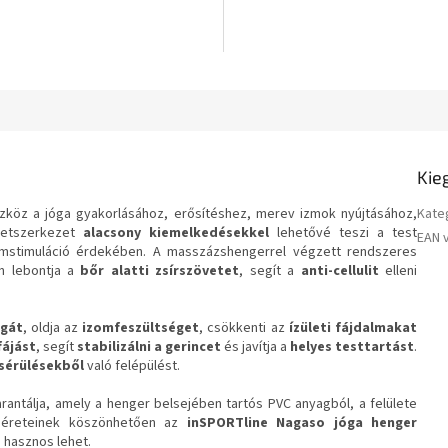
csillag.
Kie
zköz a jóga gyakorlásához, erősítéshez, merev izmok nyújtásához,
Kate
ületszerkezet
alacsony kiemelkedésekkel
lehetővé teszi a test
EAN 
stimuláció érdekében. A masszázshengerrel végzett rendszeres
n lebontja a
bőr alatti zsírszövetet
, segít a
anti-cellulit
elleni
gát
, oldja az
izomfeszültséget
, csökkenti az
ízületi fájdalmakat
fájást
, segít
stabilizálni a gerincet
és javítja a
helyes testtartást
.
sérülésekből
való felépülést.
rantálja, amely a henger belsejében tartós PVC anyagból, a felülete
 méreteinek köszönhetően az
inSPORTline Nagaso
jóga henger
s hasznos lehet.