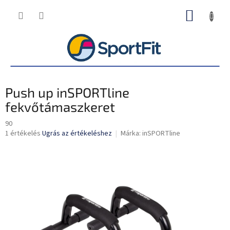
Ugrás
KOSÁR
a
fő
tartalomhoz
Push up inSPORTline
fekvőtámaszkeret
90
A
1 értékelés
Ugrás az értékeléshez
Márka:
inSPORTline
termék
átlagos
értékelése
5-
ből
5,0
csillag.