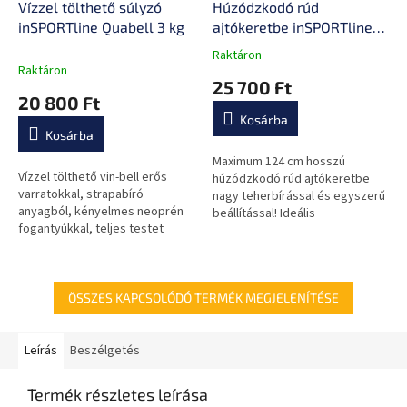
Vízzel tölthető súlyzó
Húzódzkodó rúd
inSPORTline Quabell 3 kg
ajtókeretbe inSPORTline
RK124
Raktáron
A
Raktáron
termék
25 700 Ft
átlagos
20 800 Ft
értékelése
Kosárba
5-
Kosárba
ből
0,0
Maximum 124 cm hosszú
Vízzel tölthető vin-bell erős
csillag.
húzódzkodó rúd ajtókeretbe
varratokkal, strapabíró
nagy teherbírással és egyszerű
anyagból, kényelmes neoprén
beállítással! Ideális
fogantyúkkal, teljes testet
húzódzkodáshoz és a hasizom
átmozgató gyakorlatokhoz.
erősítéséhez.
ÖSSZES KAPCSOLÓDÓ TERMÉK MEGJELENÍTÉSE
Leírás
Beszélgetés
Termék részletes leírása