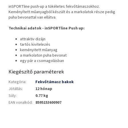
inSPORTline push-up a tökéletes fekvőtámaszokhoz.
Keményített műanyagból készült és a markolatok része pedig
puha bevonattal van ellátva.
Technikai adatok - inSPORTline Push up:
attraktiv dizájn
tartós kivitelezés
keményitett műanyag
a markolaton puha bevonat
egy pár a csomagolásban
Kiegészítő paraméterek
Kategória
:
Fekvőtámasz bakok
Jótállás
:
12 hónap
Súly
:
0.77 kg
EAN vonalkód
:
8595153600907
L
á