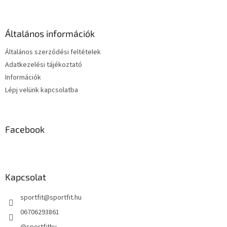
b
l
é
Általános információk
c
Általános szerződési feltételek
Adatkezelési tájékoztató
Információk
Lépj velünk kapcsolatba
Facebook
Kapcsolat
sportfit
@
sportfit.hu
06706293861
@sportfithu