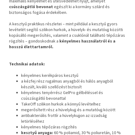
maximális kényelmet és ütésvédelmet nyújt, amelyet
csúszásgátló bevonat
egészít ki a kormány szilárd és
biztonságos fogása érdekében.
A kesztyű praktikus részletei – mint például a kesztyű gyors
levételét segítő szilikon hurkok, a hüvelyk- és mutatóujj közötti
kopásálló megerősítés, valamint a csuklónál található tépőzáras
rögzítés – gondoskodnak a
kényelmes használatról és a
hosszú élettartamról.
Technikai adatok:
kényelmes kerékpáros kesztyű
a kézfej rész rugalmas anyagból és hálós anyagból
készült, kiváló szellőzést biztosít
kényelmes tenyérrész GelPro gélbéléssel és
csúszásgátló bevonattal
TakeOff szilikon hurkok a könnyű levételhez
megerősített rész a hüvelykujj és a mutatóujj között
antibakteriális frottír a hüvelykujjon az izzadság
letörléséhez
kényelmes tépőzáras rögzítés
kesztyű anyaga:
60
% poliamid, 30 % poliuretán, 10 %