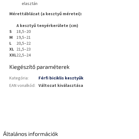
elasztán
Mérettáblázat (a kesztyű méretei):
A kesztyű tenyérkerülete (cm)
S
18,5–20
M
19,5–21
L
20,5–22
XL
21,5–23
XXL
22,5–24
Kiegészítő paraméterek
Kategória
:
Férfi biciklis kesztyűk
EAN vonalkód
:
Változat kiválasztása
L
á
b
l
é
Általános információk
c