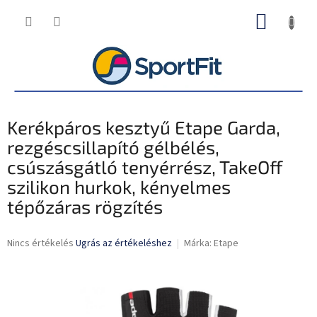
Ugrás
KOSÁR
a
fő
tartalomhoz
Kerékpáros kesztyű Etape Garda,
rezgéscsillapító gélbélés,
csúszásgátló tenyérrész, TakeOff
szilikon hurkok, kényelmes
tépőzáras rögzítés
A
Nincs értékelés
Ugrás az értékeléshez
Márka:
Etape
termék
átlagos
értékelése
5-
ből