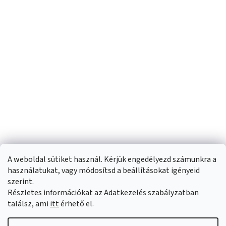
A weboldal sütiket használ. Kérjük engedélyezd számunkra a
használatukat, vagy módosítsd a beállításokat igényeid
szerint.
Részletes információkat az Adatkezelés szabályzatban
Shoptet készítette
találsz, ami
itt
érhető el.