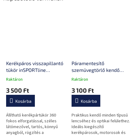
Kerékpáros visszapillantó
Páramentesítő
tükör inSPORTline
szemüvegtörlő kendő
Mirroslav
inSPORTline Streep,
Raktáron
Raktáron
A
A
minden lencse típushoz,
termék
termék
3 500 Ft
3 100 Ft
48 órás hatás, 15 x 17 cm
átlagos
átlagos
értékelése
értékelése
Kosárba
Kosárba
5-
5-
ből
ből
0,0
0,0
Állítható kerékpártükör 360
Praktikus kendő minden típusú
csillag.
csillag.
fokos elforgatással, széles
lencséhez és optikai felülethez.
látómezővel, tartós, könnyű
Ideális kiegészítő
anyagból, rögzítés a
kerékpárosok, motorosok és