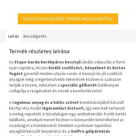
kormányhoz.
dioptriás szemüvegviselők
számára.
ÖSSZES KAPCSOLÓDÓ TERMÉK MEGJELENÍTÉSE
Leírás
Beszélgetés
Termék részletes leírása
Az
Etape Garda kerékpáros kesztyű
ideális választás a forró
nyári napokra, hiszen
kiváló szellőzést, kényelmet és biztos
fogást
garantál minden utazás során. A könnyű és jól szellőző
anyagok még a legintenzívebb tekerések közben is szárazon
tartják a kezed, miközben a
speciális gélbetét
hatékonyan
csillapítja a rezgéseket és növeli a komfortérzetet.
A
rugalmas anyag és a hálós szövet
kombinációjából készült
kézfej rész kiváló
légáramlást biztosít,
így nem kell tartanod
a meleg napoktól. A hüvelykujjon egy antibakteriális frottír betét
található, amellyel menet közben is könnyedén letörölheted az
izzadságot a homlokodról. Emellett a prémium tapintású
anyagból készült tenyérrész és a
GelPro gélpárnázás