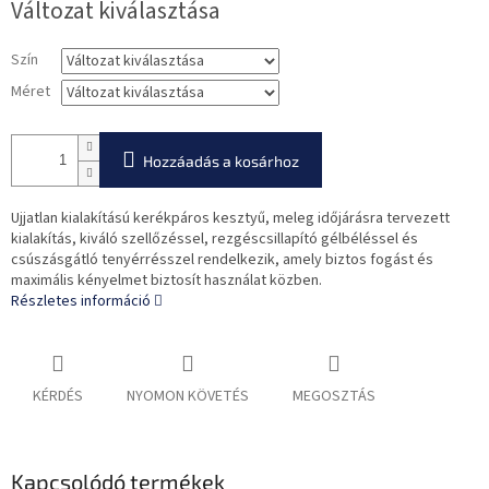
Változat kiválasztása
Szín
Méret
Hozzáadás a kosárhoz
Ujjatlan kialakítású kerékpáros kesztyű, meleg időjárásra tervezett
kialakítás, kiváló szellőzéssel, rezgéscsillapító gélbéléssel és
csúszásgátló tenyérrésszel rendelkezik, amely biztos fogást és
maximális kényelmet biztosít használat közben.
Részletes információ
KÉRDÉS
NYOMON KÖVETÉS
MEGOSZTÁS
Kapcsolódó termékek