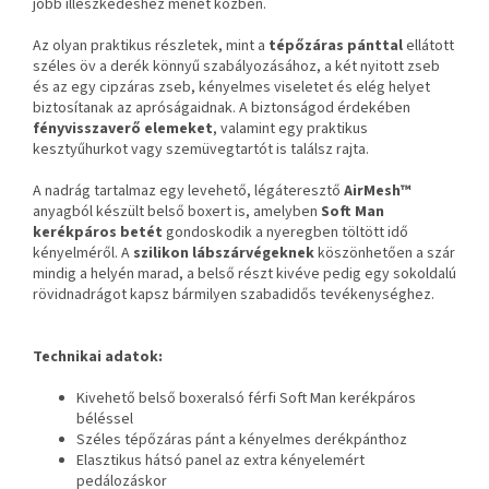
jobb illeszkedéshez menet közben.
Az olyan praktikus részletek, mint a
tépőzáras pánttal
ellátott
széles öv a derék könnyű szabályozásához, a két nyitott zseb
és az egy cipzáras zseb, kényelmes viseletet és elég helyet
biztosítanak az apróságaidnak. A biztonságod érdekében
fényvisszaverő elemeket
, valamint egy praktikus
kesztyűhurkot vagy szemüvegtartót is találsz rajta.
A nadrág tartalmaz egy levehető, légáteresztő
AirMesh™
anyagból készült belső boxert is, amelyben
Soft Man
kerékpáros betét
gondoskodik a nyeregben töltött idő
kényelméről. A
szilikon lábszárvégeknek
köszönhetően a szár
mindig a helyén marad, a belső részt kivéve pedig egy sokoldalú
rövidnadrágot kapsz bármilyen szabadidős tevékenységhez.
Technikai adatok:
Kivehető belső boxeralsó férfi Soft Man kerékpáros
béléssel
Széles tépőzáras pánt a kényelmes derékpánthoz
Elasztikus hátsó panel az extra kényelemért
pedálozáskor