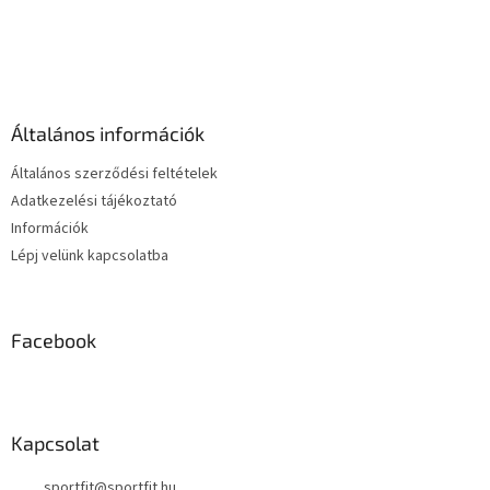
L
á
b
l
é
Általános információk
c
Általános szerződési feltételek
Adatkezelési tájékoztató
Információk
Lépj velünk kapcsolatba
Facebook
Kapcsolat
sportfit
@
sportfit.hu