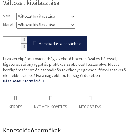
Változat kiválasztása
Szín
Méret
Hozzáadás a kosárhoz
Laza kerékpáros rövidnadrág kivehető boxeralsóval és béléssel,
légáteresztő anyaggal és praktikus zsebekkel felszerelve. Ideális
kerékpározáshoz és szabadidős tevékenységekhez, fényvisszaverő
elemekkel van ellátva a nagyobb biztonság érdekében.
Részletes információ
KÉRDÉS
NYOMON KÖVETÉS
MEGOSZTÁS
Kapcsolódó termékek