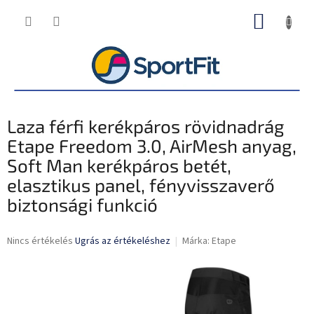
Ugrás
KOSÁR
a
fő
tartalomhoz
Laza férfi kerékpáros rövidnadrág
Etape Freedom 3.0, AirMesh anyag,
Soft Man kerékpáros betét,
elasztikus panel, fényvisszaverő
biztonsági funkció
A
Nincs értékelés
Ugrás az értékeléshez
Márka:
Etape
termék
átlagos
értékelése
5-
ből