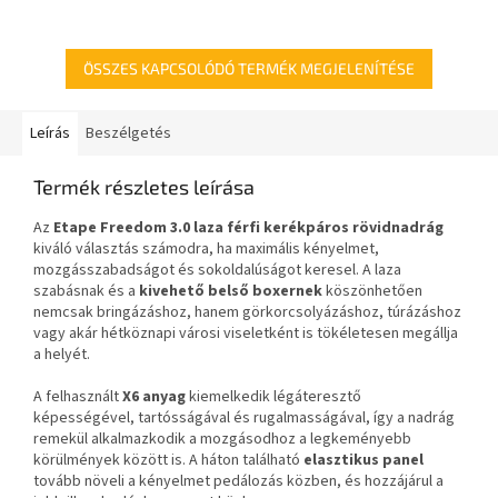
dioptriás szemüvegviselők
Magassága 2,1 m és 4 m között
számára.
állítható.
ÖSSZES KAPCSOLÓDÓ TERMÉK MEGJELENÍTÉSE
Leírás
Beszélgetés
Termék részletes leírása
Az
Etape Freedom 3.0 laza férfi kerékpáros rövidnadrág
kiváló választás számodra, ha maximális kényelmet,
mozgásszabadságot és sokoldalúságot keresel. A laza
szabásnak és a
kivehető belső boxernek
köszönhetően
nemcsak bringázáshoz, hanem görkorcsolyázáshoz, túrázáshoz
vagy akár hétköznapi városi viseletként is tökéletesen megállja
a helyét.
A felhasznált
X6 anyag
kiemelkedik légáteresztő
képességével, tartósságával és rugalmasságával, így a nadrág
remekül alkalmazkodik a mozgásodhoz a legkeményebb
körülmények között is. A háton található
elasztikus panel
tovább növeli a kényelmet pedálozás közben, és hozzájárul a