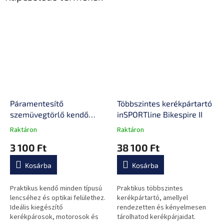
Páramentesítő
Többszintes kerékpártartó
szemüvegtörlő kendő
inSPORTline Bikespire II
inSPORTline Streep,
Raktáron
Raktáron
A
A
minden lencse típushoz,
termék
termék
3 100 Ft
38 100 Ft
48 órás hatás, 15 x 17 cm
átlagos
átlagos
értékelése
értékelése
Kosárba
Kosárba
5-
5-
ből
ből
0,0
0,0
Praktikus kendő minden típusú
Praktikus többszintes
csillag.
csillag.
lencséhez és optikai felülethez.
kerékpártartó, amellyel
Ideális kiegészítő
rendezetten és kényelmesen
kerékpárosok, motorosok és
tárolhatod kerékpárjaidat.