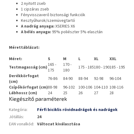
2 nyitott zseb
1 cipzáras zseb
Fényvisszaverő biztonsági funkciók
Kesztyűhurok/szemüvegtartó
A nadrág anyaga:
XSERIES X6
A bélés anyaga:
95% poliészter 5% elasztán
Mérettáblázat:
Méret:
S
M
L
XL
XXL
165 -
170 -
Testmagasság (cm)
175 - 185
180 - 190
185 - 195
175
180
Derékkörfogat
76-86
84-90
88-94
92-98
96-104
(cm)
Csípőkörfogat (cm)
88-98
96-102
100-106
104-110
108-116
Lábhossz (cm)
24
25
26
27
28
Kiegészítő paraméterek
Kategória
:
Férfi biciklis rövidnadrágok és nadrágok
Jótállás
:
24
EAN vonalkód
:
Változat kiválasztása