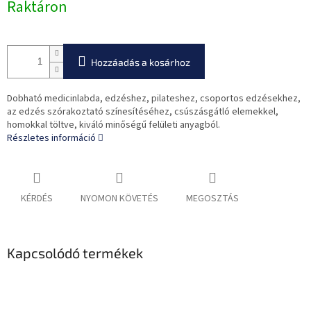
Raktáron
Hozzáadás a kosárhoz
Dobható medicinlabda, edzéshez, pilateshez, csoportos edzésekhez,
az edzés szórakoztató színesítéséhez, csúszásgátló elemekkel,
homokkal töltve, kiváló minőségű felületi anyagból.
Részletes információ
KÉRDÉS
NYOMON KÖVETÉS
MEGOSZTÁS
Kapcsolódó termékek