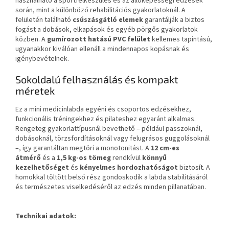
használható a sportfelkészülés és az állóképességi edzések
során, mint a különböző rehabilitációs gyakorlatoknál. A
felületén található
csúszásgátló elemek
garantálják a biztos
fogást a dobások, elkapások és egyéb pörgős gyakorlatok
közben. A
gumírozott hatású PVC felület
kellemes tapintású,
ugyanakkor kiválóan ellenáll a mindennapos kopásnak és
igénybevételnek.
Sokoldalú felhasználás és kompakt
méretek
Ez a mini medicinlabda egyéni és csoportos edzésekhez,
funkcionális tréningekhez és pilateshez egyaránt alkalmas.
Rengeteg gyakorlattípusnál bevethető – például passzoknál,
dobásoknál, törzsfordításoknál vagy felugrásos guggolásoknál
–, így garantáltan megtöri a monotonitást. A
12 cm-es
átmérő
és a
1
,5
kg-os tömeg
rendkívül
könnyű
kezelhetőséget
és
kényelmes hordozhatóságot
biztosít. A
homokkal töltött belső rész gondoskodik a labda stabilitásáról
és természetes viselkedéséről az edzés minden pillanatában.
Technikai adatok: