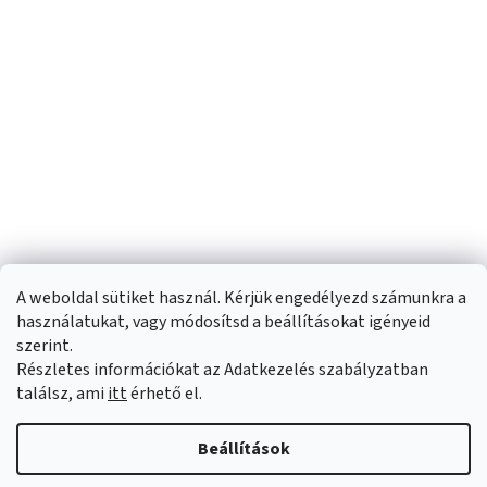
A weboldal sütiket használ. Kérjük engedélyezd számunkra a
használatukat, vagy módosítsd a beállításokat igényeid
szerint.
Részletes információkat az Adatkezelés szabályzatban
Shoptet készítette
találsz, ami
itt
érhető el.
Copyright 2026
Sportfit.hu
. Minden jog fenntartva.
Süti beállítások
Beállítások
szerkesztése