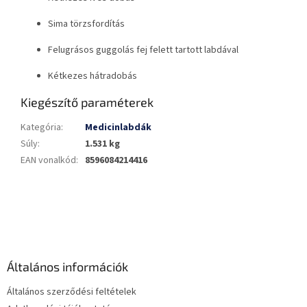
Sima törzsfordítás
Felugrásos guggolás fej felett tartott labdával
Kétkezes hátradobás
Kiegészítő paraméterek
Kategória
:
Medicinlabdák
Súly
:
1.531 kg
EAN vonalkód
:
8596084214416
L
á
b
l
é
Általános információk
c
Általános szerződési feltételek