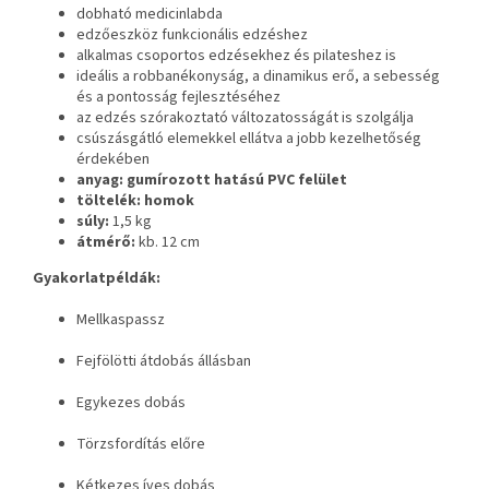
dobható medicinlabda
edzőeszköz funkcionális edzéshez
alkalmas csoportos edzésekhez és pilateshez is
ideális a robbanékonyság, a dinamikus erő, a sebesség
és a pontosság fejlesztéséhez
az edzés szórakoztató változatosságát is szolgálja
csúszásgátló elemekkel ellátva a jobb kezelhetőség
érdekében
anyag: gumírozott hatású PVC felület
töltelék: homok
súly:
1,5 kg
átmérő:
kb.
12 cm
Gyakorlatpéldák:
Mellkaspassz
Fejfölötti átdobás állásban
Egykezes dobás
Törzsfordítás előre
Kétkezes íves dobás