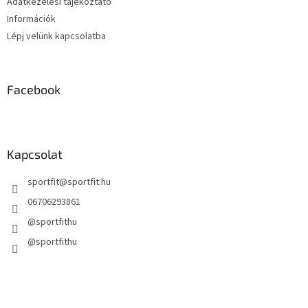
Adatkezelési tájékoztató
Információk
Lépj velünk kapcsolatba
Facebook
Kapcsolat
sportfit
@
sportfit.hu
06706293861
@sportfithu
@sportfithu