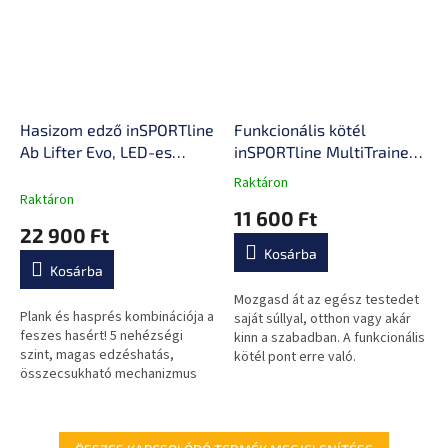
Hasizom edző inSPORTline
Funkcionális kötél
Ab Lifter Evo, LED-es
inSPORTline MultiTrainer
kijelző, stabil
XS
Raktáron
A
acélszerkezet, 5
Raktáron
termék
11 600 Ft
nehézségi szint,
átlagos
22 900 Ft
habszivacs görgők
értékelése
Kosárba
5-
Kosárba
ből
0,0
Mozgasd át az egész testedet
Plank és hasprés kombinációja a
csillag.
saját súllyal, otthon vagy akár
feszes hasért! 5 nehézségi
kinn a szabadban. A funkcionális
szint, magas edzéshatás,
kötél pont erre való.
összecsukható mechanizmus
Helytakarékos és nagyon
és LED-es kijelző.
hatékony.