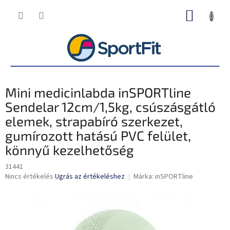
Ugrás
KOSÁR
a
fő
tartalomhoz
Mini medicinlabda inSPORTline
Sendelar 12cm/1,5kg, csúszásgátló
elemek, strapabíró szerkezet,
gumírozott hatású PVC felület,
könnyű kezelhetőség
31441
A
Nincs értékelés
Ugrás az értékeléshez
Márka:
inSPORTline
termék
átlagos
értékelése
5-
ből