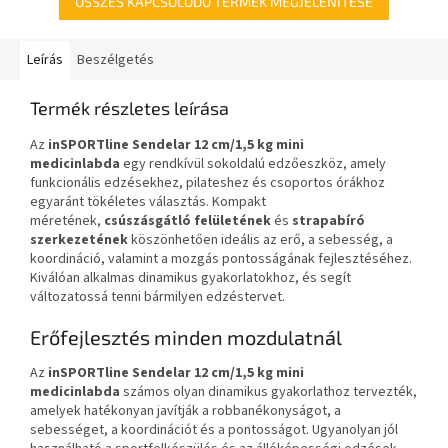
ÖSSZES KAPCSOLÓDÓ TERMÉK MEGJELENÍTÉSE
Leírás
Beszélgetés
Termék részletes leírása
Az
inSPORTline Sendelar
12 cm/1,5 kg
mini
medicinlabda
egy rendkívül sokoldalú edzőeszköz, amely
funkcionális edzésekhez, pilateshez és csoportos órákhoz
egyaránt tökéletes választás. Kompakt
méretének,
csúszásgátló felületének
és
strapabíró
szerkezetének
köszönhetően ideális az erő, a sebesség, a
koordináció, valamint a mozgás pontosságának fejlesztéséhez.
Kiválóan alkalmas dinamikus gyakorlatokhoz, és segít
változatossá tenni bármilyen edzéstervet.
Erőfejlesztés minden mozdulatnál
Az
inSPORTline Sendelar
12 cm/1,5 kg
mini
medicinlabda
számos olyan dinamikus gyakorlathoz tervezték,
amelyek hatékonyan javítják a robbanékonyságot, a
sebességet, a koordinációt és a pontosságot. Ugyanolyan jól