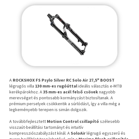
A
ROCKSHOX FS Psylo Silver RC Solo Air 27,5" BOOST
légrugós villa
130 mm-es rugóúttal
ideális választás e-MTB
kerékpárokhoz. A
35 mm-es acél felső csövek
nagyobb
merevséget és pontosabb kormányzást biztosítanak. A
prémium perselyek csökkentik a súrlódást, így a villa még a
legkeményebb terepen is simán dolgozik.
A továbbfejlesztett
Motion Control csillapító
szélesebb
visszaút-beállítási tartományt és intuitív
kompressziószabályzást kínál. A
SoloAir
légrugó egyszerű és