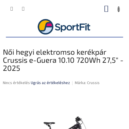
Ugrás
KOSÁR
a
fő
tartalomhoz
Női hegyi elektromso kerékpár
Crussis e-Guera 10.10 720Wh 27,5" -
2025
A
Nincs értékelés
Ugrás az értékeléshez
Márka:
Crussis
termék
átlagos
értékelése
5-
ből
0,0
csillag.