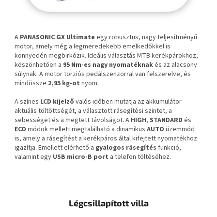
A
PANASONIC GX Ultimate
egy robusztus, nagy teljesítményű
motor, amely még a legmeredekebb emelkedőkkel is
könnyedén megbirkózik. Ideális választás MTB kerékpárokhoz,
köszönhetően a
95 Nm-es nagy nyomatéknak
és az alacsony
súlynak. A motor torziós pedálszenzorral van felszerelve, és
mindössze
2,95 kg-ot
nyom.
A színes
LCD kijelző
valós időben mutatja az akkumulátor
aktuális töltöttségét, a választott rásegítési szintet, a
sebességet és a megtett távolságot. A
HIGH
,
STANDARD
és
ECO
módok mellett megtalálható a dinamikus
AUTO
üzemmód
is, amely a rásegítést a kerékpáros által kifejtett nyomatékhoz
igazítja. Emellett elérhető a
gyalogos rásegítés
funkció,
valamint egy
USB micro-B port
a telefon töltéséhez.
Légcsillapított villa