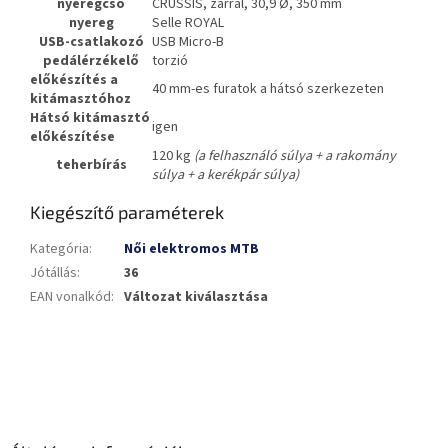
nyeregcső
CRUSSIS, zárral, 30,9 Ø, 350 mm
nyereg
Selle ROYAL
USB-csatlakozó
USB Micro-B
pedálérzékelő
torzió
előkészítés a
40 mm-es furatok a hátsó szerkezeten
kitámasztóhoz
Hátsó kitámasztó
igen
előkészítése
120 kg
(a felhasználó súlya + a rakomány
teherbírás
súlya + a kerékpár súlya)
Kiegészítő paraméterek
Kategória
:
Női elektromos MTB
Jótállás
:
36
EAN vonalkód
:
Változat kiválasztása
L
á
b
l
é