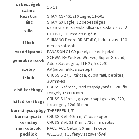
sebességek
1 x 12
száma
kazetta
SRAM CS-PG1210 Eagle, 11-50z
lánc
SRAM SX Eagle, 12 sebességes
ROCKSHOX FS Psylo Silver RC Solo Air 27,5"
villa
BOOST, 130 mm-es rugóút
SHIMANO Deore BR-MT410, hidraulikus, 180
fékek
mm-es rotorok
vezérlőpanel
PANASONIC LCD panel, színes kijelző
SCHWALBE Wicked Will Evo, Super Ground,
gumiabroncsok
Addix Speedgrip, TLE 27,5 x 2,40
szelep
AV (automatikus szelep)
CRUSSIS 27,5" tárcsa, dupla falú, betétes,
felnik
30 mm-es
CRUSSIS tárcsa, ipari csapágyazás, 32D, fix
első kerékagy
tengely 15x110 mm
CRUSSIS tárcsa, golyóscsapágyazás, 32D,
hátsó kerékagy
fix tengely 12x148 mm
kormánycsapágy
TAPPERED 1,5"
kormányszár
CRUSSIS AL 40 mm, 7°-os szögben
kormány
CRUSSIS AL 31,8 mm, 720 mm széles
markolatok
RACEFACE Getta, 30 mm, fekete
pedálok
WELLGO, alu, fényvisszaverővel