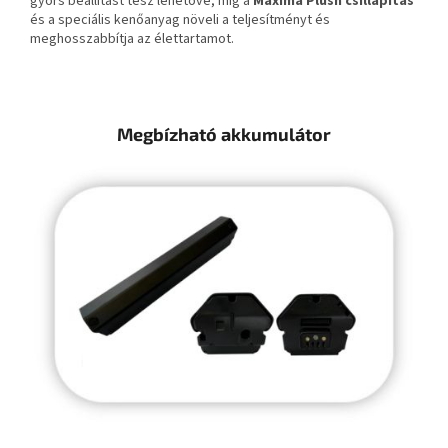
gyors beállítást tesz lehetővé, míg a
Maxima Plush csillapítás
és a speciális kenőanyag növeli a teljesítményt és
meghosszabbítja az élettartamot.
Megbízható akkumulátor