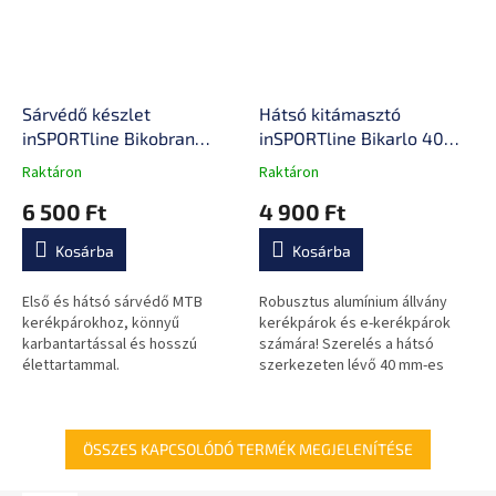
Sárvédő készlet
Hátsó kitámasztó
inSPORTline Bikobran
inSPORTline Bikarlo 40
27,5"-29"
mm 24-29"
Raktáron
Raktáron
A
A
termék
termék
6 500 Ft
4 900 Ft
átlagos
átlagos
értékelése
értékelése
Kosárba
Kosárba
5-
5-
ből
ből
0,0
0,0
Első és hátsó sárvédő MTB
Robusztus alumínium állvány
csillag.
csillag.
kerékpárokhoz, könnyű
kerékpárok és e-kerékpárok
karbantartással és hosszú
számára! Szerelés a hátsó
élettartammal.
szerkezeten lévő 40 mm-es
lyukakba.
ÖSSZES KAPCSOLÓDÓ TERMÉK MEGJELENÍTÉSE