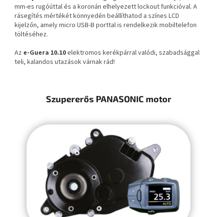
mm-es rugóúttal és a koronán elhelyezett lockout funkcióval. A
rásegítés mértékét könnyedén beállíthatod a színes LCD
kijelzőn, amely micro USB-B porttal is rendelkezik mobiltelefon
töltéséhez.
Az
e-Guera 10.10
elektromos kerékpárral valódi, szabadsággal
teli, kalandos utazások várnak rád!
Szupererős PANASONIC motor