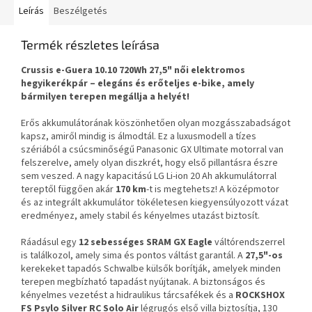
Leírás
Beszélgetés
Termék részletes leírása
Crussis e-Guera 10.10 720Wh 27,5" női elektromos
hegyikerékpár – elegáns és erőteljes e-bike, amely
bármilyen terepen megállja a helyét!
Erős akkumulátorának köszönhetően olyan mozgásszabadságot
kapsz, amiről mindig is álmodtál. Ez a luxusmodell a tízes
szériából a csúcsminőségű Panasonic GX Ultimate motorral van
felszerelve, amely olyan diszkrét, hogy első pillantásra észre
sem veszed. A nagy kapacitású LG Li-ion 20 Ah akkumulátorral
tereptől függően akár
170 km
-t is megtehetsz! A középmotor
és az integrált akkumulátor tökéletesen kiegyensúlyozott vázat
eredményez, amely stabil és kényelmes utazást biztosít.
Ráadásul egy
12 sebességes SRAM GX Eagle
váltórendszerrel
is találkozol, amely sima és pontos váltást garantál. A
27,5"-os
kerekeket tapadós Schwalbe külsők borítják, amelyek minden
terepen megbízható tapadást nyújtanak. A biztonságos és
kényelmes vezetést a hidraulikus tárcsafékek és a
ROCKSHOX
FS Psylo Silver RC Solo Air
légrugós első villa biztosítja, 130