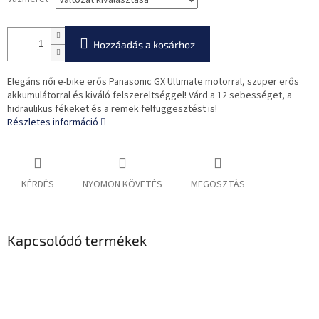
Hozzáadás a kosárhoz
Elegáns női e-bike erős Panasonic GX Ultimate motorral, szuper erős
akkumulátorral és kiváló felszereltséggel! Várd a 12 sebességet, a
hidraulikus fékeket és a remek felfüggesztést is!
Részletes információ
KÉRDÉS
NYOMON KÖVETÉS
MEGOSZTÁS
Kapcsolódó termékek