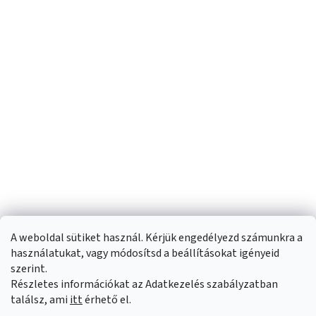
A weboldal sütiket használ. Kérjük engedélyezd számunkra a
használatukat, vagy módosítsd a beállításokat igényeid
szerint.
Részletes információkat az Adatkezelés szabályzatban
Shoptet készítette
találsz, ami
itt
érhető el.