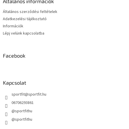
Általános információk
c
Általános szerződési feltételek
Adatkezelési tájékoztató
Információk
Lépj velünk kapcsolatba
Facebook
Kapcsolat
sportfit
@
sportfit.hu
06706293861
@sportfithu
@sportfithu