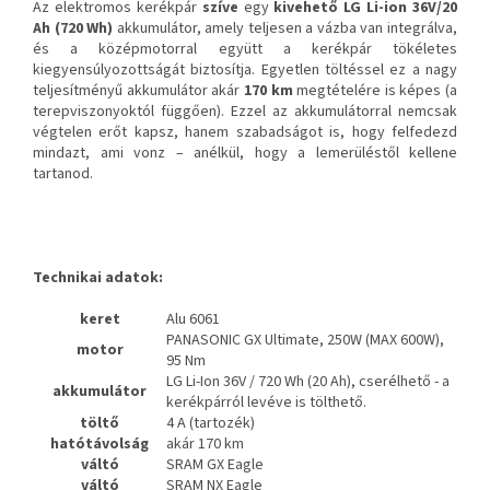
Az elektromos kerékpár
szíve
egy
kivehető LG Li-ion 36V/20
Ah (720 Wh)
akkumulátor, amely teljesen a vázba van integrálva,
és a középmotorral együtt a kerékpár tökéletes
kiegyensúlyozottságát biztosítja. Egyetlen töltéssel ez a nagy
teljesítményű akkumulátor akár
170 km
megtételére is képes (a
terepviszonyoktól függően). Ezzel az akkumulátorral nemcsak
végtelen erőt kapsz, hanem szabadságot is, hogy felfedezd
mindazt, ami vonz – anélkül, hogy a lemerüléstől kellene
tartanod.
Technikai adatok:
keret
Alu 6061
PANASONIC GX Ultimate, 250W (MAX 600W),
motor
95 Nm
LG Li-Ion 36V / 720 Wh (20 Ah), cserélhető - a
akkumulátor
kerékpárról levéve is tölthető.
töltő
4 A (tartozék)
hatótávolság
akár 170 km
váltó
SRAM GX Eagle
váltó
SRAM NX Eagle