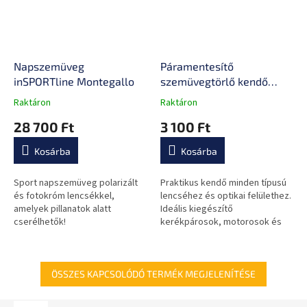
Napszemüveg
Páramentesítő
inSPORTline Montegallo
szemüvegtörlő kendő
inSPORTline Streep,
Raktáron
Raktáron
A
A
minden lencse típushoz,
termék
termék
28 700 Ft
3 100 Ft
48 órás hatás, 15 x 17 cm
átlagos
átlagos
értékelése
értékelése
Kosárba
Kosárba
5-
5-
ből
ből
0,0
0,0
Sport napszemüveg polarizált
Praktikus kendő minden típusú
csillag.
csillag.
és fotokróm lencsékkel,
lencséhez és optikai felülethez.
amelyek pillanatok alatt
Ideális kiegészítő
cserélhetők!
kerékpárosok, motorosok és
dioptriás szemüvegviselők
számára.
ÖSSZES KAPCSOLÓDÓ TERMÉK MEGJELENÍTÉSE