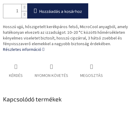
Hozzáadás a kosárhoz
Hosszú ujjú, hőszigetelt kerékpáros felső, MicroCool anyagból, amely
hatékonyan elvezeti az izzadságot. 10–20 °C közötti hőmérsékleten
kényelmes viseletet biztosít, hosszú cipzárral, 3 hátsó zsebbel és
fényvisszaverő elemekkel a nagyobb biztonság érdekében.
Részletes információ
KÉRDÉS
NYOMON KÖVETÉS
MEGOSZTÁS
Kapcsolódó termékek