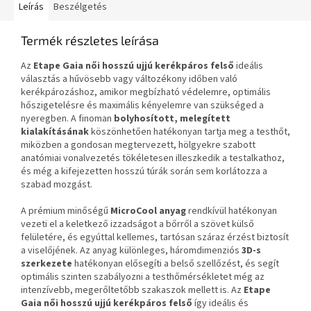
Leírás
Beszélgetés
Termék részletes leírása
Az
Etape Gaia női hosszú ujjú kerékpáros felső
ideális
választás a hűvösebb vagy változékony időben való
kerékpározáshoz, amikor megbízható védelemre, optimális
hőszigetelésre és maximális kényelemre van szükséged a
nyeregben. A finoman
bolyhosított, melegített
kialakításának
köszönhetően hatékonyan tartja meg a testhőt,
miközben a gondosan megtervezett, hölgyekre szabott
anatómiai vonalvezetés tökéletesen illeszkedik a testalkathoz,
és még a kifejezetten hosszú túrák során sem korlátozza a
szabad mozgást.
A prémium minőségű
MicroCool anyag
rendkívül hatékonyan
vezeti el a keletkező izzadságot a bőrről a szövet külső
felületére, és egyúttal kellemes, tartósan száraz érzést biztosít
a viselőjének. Az anyag különleges, háromdimenziós
3D-s
szerkezete
hatékonyan elősegíti a belső szellőzést, és segít
optimális szinten szabályozni a testhőmérsékletet még az
intenzívebb, megerőltetőbb szakaszok mellett is. Az
Etape
Gaia női hosszú ujjú kerékpáros felső
így ideális és