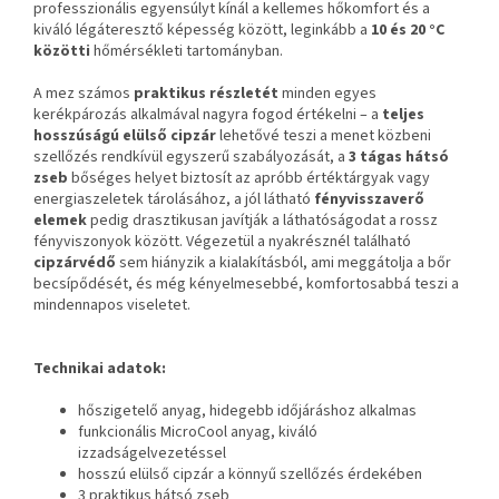
professzionális egyensúlyt kínál a kellemes hőkomfort és a
kiváló légáteresztő képesség között, leginkább a
10 és 20 °C
közötti
hőmérsékleti tartományban.
A mez számos
praktikus részletét
minden egyes
kerékpározás alkalmával nagyra fogod értékelni – a
teljes
hosszúságú elülső cipzár
lehetővé teszi a menet közbeni
szellőzés rendkívül egyszerű szabályozását, a
3 tágas hátsó
zseb
bőséges helyet biztosít az apróbb értéktárgyak vagy
energiaszeletek tárolásához, a jól látható
fényvisszaverő
elemek
pedig drasztikusan javítják a láthatóságodat a rossz
fényviszonyok között. Végezetül a nyakrésznél található
cipzárvédő
sem hiányzik a kialakításból, ami meggátolja a bőr
becsípődését, és még kényelmesebbé, komfortosabbá teszi a
mindennapos viseletet.
Technikai adatok:
hőszigetelő anyag, hidegebb időjáráshoz alkalmas
funkcionális MicroCool anyag, kiváló
izzadságelvezetéssel
hosszú elülső cipzár a könnyű szellőzés érdekében
3 praktikus hátsó zseb