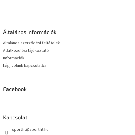
L
á
b
l
é
Általános információk
c
Általános szerződési feltételek
Adatkezelési tájékoztató
Információk
Lépj velünk kapcsolatba
Facebook
Kapcsolat
sportfit
@
sportfit.hu