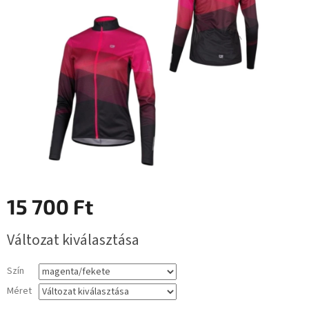
0,0
csillag.
15 700 Ft
Egységár:
Változat kiválasztása
Szín
Méret