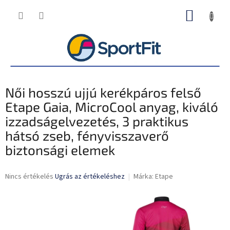
Ugrás
KOSÁR
a
fő
tartalomhoz
Női hosszú ujjú kerékpáros felső
Etape Gaia, MicroCool anyag, kiváló
izzadságelvezetés, 3 praktikus
hátsó zseb, fényvisszaverő
biztonsági elemek
A
Nincs értékelés
Ugrás az értékeléshez
Márka:
Etape
termék
átlagos
értékelése
5-
ből