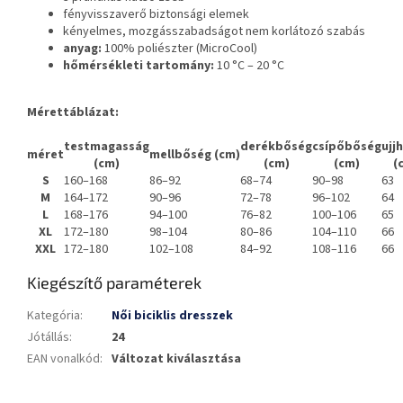
fényvisszaverő biztonsági elemek
kényelmes, mozgásszabadságot nem korlátozó szabás
anyag:
100% poliészter (MicroCool)
hőmérsékleti tartomány:
10
°C – 20 °C
Mérettáblázat:
testmagasság
derékbőség
csípőbőség
ujj
méret
mellbőség (cm)
(cm)
(cm)
(cm)
(
S
160–168
86–92
68–74
90–98
63
M
164–172
90–96
72–78
96–102
64
L
168–176
94–100
76–82
100–106
65
XL
172–180
98–104
80–86
104–110
66
XXL
172–180
102–108
84–92
108–116
66
Kiegészítő paraméterek
Kategória
:
Női biciklis dresszek
Jótállás
:
24
EAN vonalkód
:
Változat kiválasztása