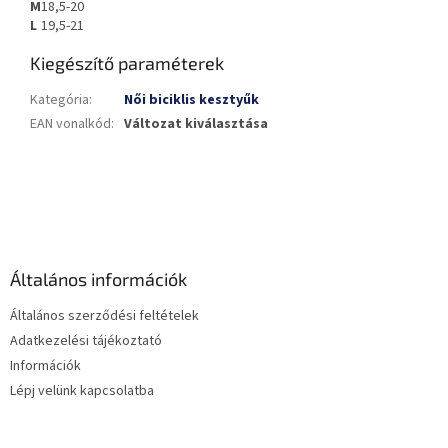
M
18,5-20
L
19,5-21
Kiegészítő paraméterek
Kategória
:
Női biciklis kesztyűk
EAN vonalkód
:
Változat kiválasztása
L
á
b
l
é
Általános információk
c
Általános szerződési feltételek
Adatkezelési tájékoztató
Információk
Lépj velünk kapcsolatba