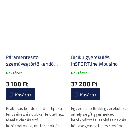
Páramentesítő
Bicikli gyerekülés
szemüvegtörlő kendő
inSPORTline Mousino
inSPORTline Streep,
Raktáron
Raktáron
A
A
minden lencse típushoz,
termék
termék
3 100 Ft
37 200 Ft
48 órás hatás, 15 x 17 cm
átlagos
átlagos
értékelése
értékelése
Kosárba
Kosárba
5-
5-
ből
ből
0,0
0,0
Praktikus kendő minden típusú
Egyedülálló Bicikli gyerekülés,
csillag.
csillag.
lencséhez és optikai felülethez.
amely segít gyermeked
Ideális kiegészítő
kerékpározási szokásainak és
kerékpárosok, motorosok és
készségeinek fejlesztésében.
dioptriás szemüvegviselők
Beleértve a praktikus