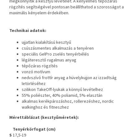
megkönnyítik a kesztyű levételét. A kényelmes tépőzáras
rögzítés segítségével pontosan beállíthatod a szorosságot a
maximális kényelem érdekében.
Technikai adatok:
ujjatlan kialakítású kesztyű
csúszásmentes alkalmazás a tenyéren
speciális GelPro zselés tenyérbélés
légáteresztő rugalmas anyag
tépőzáras rögzítés
vonzó motívum
nedvszívó frottír anyag a hüvelykujjon az izzadtság
letörléséhez
szilikon TakeOff-lyukak a könnyű levételhez
55% poliészter, 40% poliamid, 5% elasztán
alkalmas kerékpározáshoz, rollerezéshez, nordic
walkinghoz és fitneszhez
Mérettáblázat (kesztyűméretek):
Tenyérkörfogat (cm)
S
17,5-19