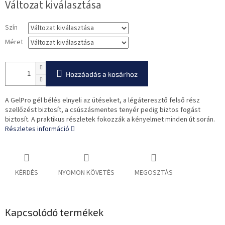
Változat kiválasztása
Szín
Méret
Hozzáadás a kosárhoz
A GelPro gél bélés elnyeli az ütéseket, a légáteresztő felső rész
szellőzést biztosít, a csúszásmentes tenyér pedig biztos fogást
biztosít. A praktikus részletek fokozzák a kényelmet minden út során.
Részletes információ
KÉRDÉS
NYOMON KÖVETÉS
MEGOSZTÁS
Kapcsolódó termékek