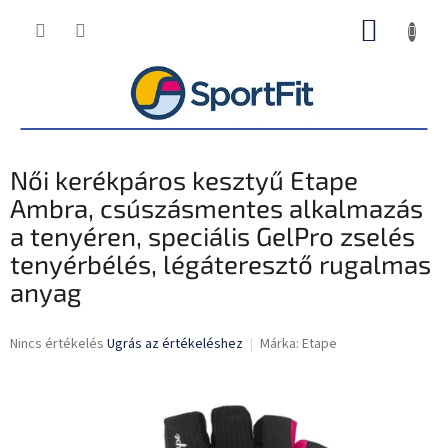
Ugrás
KOSÁR
a
fő
tartalomhoz
Női kerékpáros kesztyű Etape
Ambra, csúszásmentes alkalmazás
a tenyéren, speciális GelPro zselés
tenyérbélés, légáteresztő rugalmas
anyag
A
Nincs értékelés
Ugrás az értékeléshez
Márka:
Etape
termék
átlagos
értékelése
5-
ből