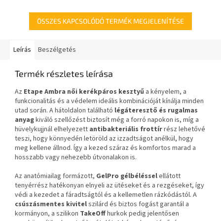
számára.
markolatokat.
ÖSSZES KAPCSOLÓDÓ TERMÉK MEGJELENÍTÉSE
Leírás
Beszélgetés
Termék részletes leírása
Az
Etape Ambra női kerékpáros kesztyű
a kényelem, a
funkcionalitás és a védelem ideális kombinációját kínálja minden
utad során. A hátoldalon található
légáteresztő és rugalmas
anyag
kiváló szellőzést biztosít még a forró napokon is, míg a
hüvelykujjnál elhelyezett
antibakteriális frottír
rész lehetővé
teszi, hogy könnyedén letöröld az izzadtságot anélkül, hogy
meg kellene állnod. Így a kezed száraz és komfortos marad a
hosszabb vagy nehezebb útvonalakon is.
Az anatómiailag formázott,
GelPro
gélbéléssel
ellátott
tenyérrész hatékonyan elnyeli az ütéseket és a rezgéseket, így
védi a kezedet a fáradtságtól és a kellemetlen rázkódástól. A
csúszásmentes kivitel
szilárd és biztos fogást garantál a
kormányon, a szilikon
TakeOff
hurkok pedig jelentősen