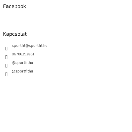
Facebook
Kapcsolat
sportfit
@
sportfit.hu
06706293861
@sportfithu
@sportfithu