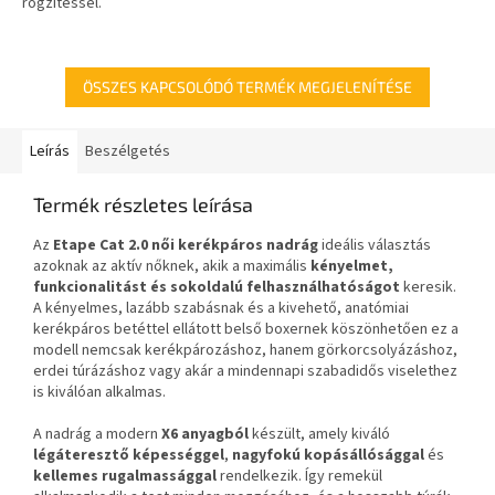
rögzítéssel.
dioptriás szemüvegviselők
számára.
ÖSSZES KAPCSOLÓDÓ TERMÉK MEGJELENÍTÉSE
Leírás
Beszélgetés
Termék részletes leírása
Az
Etape Cat 2.0 női kerékpáros nadrág
ideális választás
azoknak az aktív nőknek, akik a maximális
kényelmet,
funkcionalitást és sokoldalú felhasználhatóságot
keresik.
A kényelmes, lazább szabásnak és a kivehető, anatómiai
kerékpáros betéttel ellátott belső boxernek köszönhetően ez a
modell nemcsak kerékpározáshoz, hanem görkorcsolyázáshoz,
erdei túrázáshoz vagy akár a mindennapi szabadidős viselethez
is kiválóan alkalmas.
A nadrág a modern
X6 anyagból
készült, amely kiváló
légáteresztő képességgel
,
nagyfokú kopásállósággal
és
kellemes rugalmassággal
rendelkezik. Így remekül