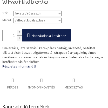
Változat kiválasztása
Szín
Méret
Hozzáadás a kosárhoz
Univerzális, laza szabású kerékpáros nadrág, kivehető, betéttel
ellátott alsó résszel. Légáteresztő, strapabíró anyag, kényelmes
derékrész, cipzáras zsebek és fényvisszaverő elemek a biztonságos
kerékpározás érdekében.
Részletes információ
KÉRDÉS
NYOMON KÖVETÉS
MEGOSZTÁS
Kapcsolódó termékek