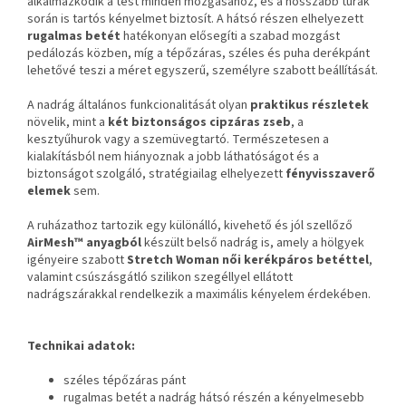
alkalmazkodik a test minden mozgásához, és a hosszabb túrák
során is tartós kényelmet biztosít. A hátsó részen elhelyezett
rugalmas betét
hatékonyan elősegíti a szabad mozgást
pedálozás közben, míg a tépőzáras, széles és puha derékpánt
lehetővé teszi a méret egyszerű, személyre szabott beállítását.
A nadrág általános funkcionalitását olyan
praktikus részletek
növelik, mint a
két biztonságos cipzáras zseb
, a
kesztyűhurok vagy a szemüvegtartó. Természetesen a
kialakításból nem hiányoznak a jobb láthatóságot és a
biztonságot szolgáló, stratégiailag elhelyezett
fényvisszaverő
elemek
sem.
A ruházathoz tartozik egy különálló, kivehető és jól szellőző
AirMesh™ anyagból
készült belső nadrág is, amely a hölgyek
igényeire szabott
Stretch Woman női kerékpáros betéttel
,
valamint csúszásgátló szilikon szegéllyel ellátott
nadrágszárakkal rendelkezik a maximális kényelem érdekében.
Technikai adatok:
széles tépőzáras pánt
rugalmas betét a nadrág hátsó részén a kényelmesebb