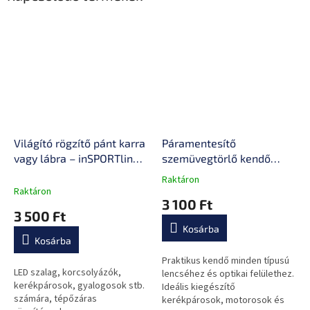
Világító rögzítő pánt karra
Páramentesítő
vagy lábra – inSPORTline
szemüvegtörlő kendő
Lumiero
inSPORTline Streep,
Raktáron
A
minden lencse típushoz,
Raktáron
termék
3 100 Ft
48 órás hatás, 15 x 17 cm
átlagos
3 500 Ft
értékelése
Kosárba
5-
Kosárba
ből
0,0
Praktikus kendő minden típusú
LED szalag, korcsolyázók,
csillag.
lencséhez és optikai felülethez.
kerékpárosok, gyalogosok stb.
Ideális kiegészítő
számára, tépőzáras
kerékpárosok, motorosok és