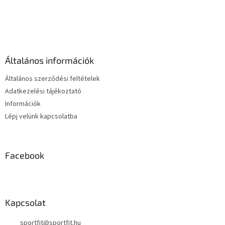
L
á
b
l
é
Általános információk
c
Általános szerződési feltételek
Adatkezelési tájékoztató
Információk
Lépj velünk kapcsolatba
Facebook
Kapcsolat
sportfit
@
sportfit.hu