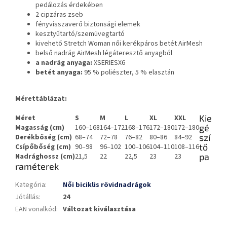
pedálozás érdekében
2 cipzáras zseb
fényvisszaverő biztonsági elemek
kesztyűtartó/szemüvegtartó
kivehető Stretch Woman női kerékpáros betét AirMesh
belső nadrág AirMesh légáteresztő anyagból
a nadrág anyaga:
XSERIESX6
betét anyaga:
95 % poliészter, 5 % elasztán
Mérettáblázat:
Kie
Méret
S
M
L
XL
XXL
gé
Magasság (cm)
160–168
164–172
168–176
172–180
172–180
szí
Derékbőség (cm)
68–74
72–78
76–82
80–86
84–92
tő
Csípőbőség (cm)
90–98
96–102
100–106
104–110
108–116
pa
Nadrághossz (cm)
21,5
22
22,5
23
23
raméterek
Kategória
:
Női biciklis rövidnadrágok
Jótállás
:
24
EAN vonalkód
:
Változat kiválasztása