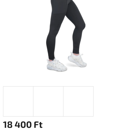
0,0
csillag.
18 400 Ft
Egységár: