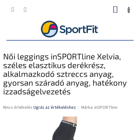
Ugrás
KOSÁR
a
fő
tartalomhoz
Női leggings inSPORTline Xelvia,
széles elasztikus derékrész,
alkalmazkodó sztreccs anyag,
gyorsan száradó anyag, hatékony
izzadságelvezetés
A
Nincs értékelés
Ugrás az értékeléshez
Márka:
inSPORTline
termék
átlagos
értékelése
5-
ből