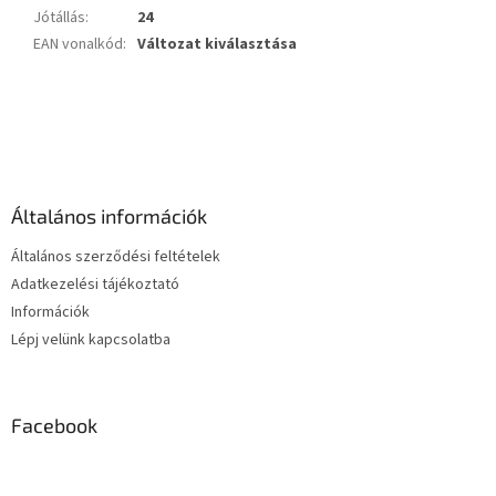
Jótállás
:
24
EAN vonalkód
:
Változat kiválasztása
L
á
b
l
é
Általános információk
c
Általános szerződési feltételek
Adatkezelési tájékoztató
Információk
Lépj velünk kapcsolatba
Facebook