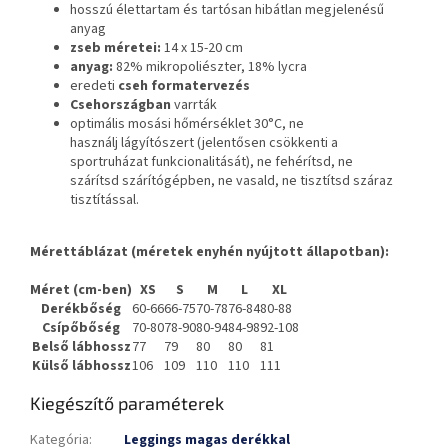
hosszú élettartam és tartósan hibátlan megjelenésű
anyag
zseb méretei:
14 x 15-20 cm
anyag:
82% mikropoliészter, 18% lycra
eredeti
cseh formatervezés
Csehországban
varrták
optimális mosási hőmérséklet 30°C, ne
használj lágyítószert (jelentősen csökkenti a
sportruházat funkcionalitását), ne fehérítsd, ne
szárítsd szárítógépben, ne vasald, ne tisztítsd száraz
tisztítással.
Mérettáblázat (méretek enyhén nyújtott állapotban):
Méret (cm-ben)
XS
S
M
L
XL
Derékbőség
60-66
66-75
70-78
76-84
80-88
Csípőbőség
70-80
78-90
80-94
84-98
92-108
Belső lábhossz
77
79
80
80
81
Külső lábhossz
106
109
110
110
111
Kiegészítő paraméterek
Kategória
:
Leggings magas derékkal