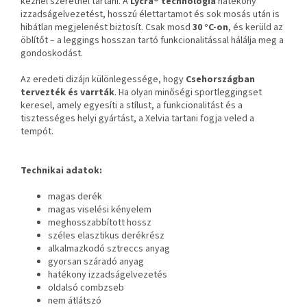
kéznél szeretnél tartani. A
Lycra®
technológia
hatékony
izzadságelvezetést, hosszú élettartamot és sok mosás után is
hibátlan megjelenést biztosít. Csak mosd
30 °C-on
, és kerüld az
öblítőt – a leggings hosszan tartó funkcionalitással hálálja meg a
gondoskodást.
Az eredeti dizájn különlegessége, hogy
Csehországban
tervezték és varrták
. Ha olyan minőségi sportleggingset
keresel, amely egyesíti a stílust, a funkcionalitást és a
tisztességes helyi gyártást, a Xelvia tartani fogja veled a
tempót.
Technikai adatok:
magas derék
magas viselési kényelem
meghosszabbított hossz
széles elasztikus derékrész
alkalmazkodó sztreccs anyag
gyorsan száradó anyag
hatékony izzadságelvezetés
oldalsó combzseb
nem átlátszó