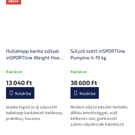
Akció
Hullahopp karika súllyal
Súlyzó szett inSPORTline
inSPORTline Weight Hoop
Pumpino 4-19 kg
Pro 69-105cm, 1.2kg, 41cm
átmérő, bütykös,
Raktáron
Raktáron
mágneses, szétszedhető,
13 040 Ft
38 600 Ft
állítható méret, LCD
kijelzővel
Kosárba
Kosárba
Imádni fogod az új súlyozott
Modern súlyzó készlet terhelés
hullahopp karikánkat! Hatékony,
állítási lehetőséggel, acél
praktikus, hasznos
kétkezes rúd, gumírozott
színes súlytárcsák különböző
súlyokkal, alkalmas otthoni és