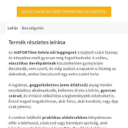
csoportos edzésre.
ÖSSZES KAPCSOLÓDÓ TERMÉK MEGJELENÍTÉSE
Leírás
Beszélgetés
Termék részletes leírása
Az
inSPORTline Xelvia női leggingset
a nyújtott szárú fazonja
és kényelme miatt gyorsan meg fogod kedvelni. A széles,
elasztikus derékpántnak
köszönhetően gyönyörűen
illeszkedik, nem szorít, és még azokon a napokon is hízeleg az
alakodnak, amikor becsúszott egy extra szelet torta.
A rugalmas,
guggolásbiztos (nem átlátszó)
anyag minden
mozdulathoz alkalmazkodik, kellemes érzés a bőrön,
gyorsan
szárad
, és irritáció nélkül bírja a legkeményebb edzéseket is.
Érezd magad magabiztosan, akár futsz, akár kondizol, vagy épp
csak pihensz.
A combon található
praktikus oldalzsebben
kényelmesen
elfér a telefonod, a kulcsod vagy bármilyen apróság, amit