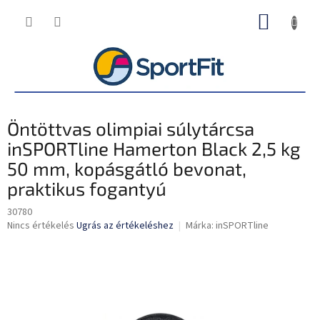
Ugrás
KOSÁR
a
fő
tartalomhoz
Öntöttvas olimpiai súlytárcsa
inSPORTline Hamerton Black 2,5 kg
50 mm, kopásgátló bevonat,
praktikus fogantyú
30780
A
Nincs értékelés
Ugrás az értékeléshez
Márka:
inSPORTline
termék
átlagos
értékelése
5-
ből
0,0