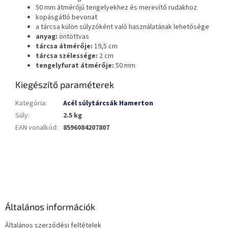
50 mm átmérőjű tengelyekhez és merevítő rudakhoz
kopásgátló bevonat
a tárcsa külön súlyzóként való használatának lehetősége
anyag:
öntöttvas
tárcsa átmérője:
19,5 cm
tárcsa szélessége:
2 cm
tengelyfurat átmérője:
50 mm
Kiegészítő paraméterek
Kategória
:
Acél súlytárcsák Hamerton
Súly
:
2.5 kg
EAN vonalkód
:
8596084207807
L
á
b
l
é
Általános információk
c
Általános szerződési feltételek