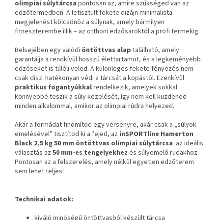
olimpiai súlytárcsa
pontosan az, amire szükséged van az
edzőtermedben. A letisztult fekete dizájn minimalista
megjelenést kölcsönöz a súlynak, amely bármilyen
fitneszterembe illik – az otthoni edzősaroktól a profi termekig.
Belsejében egy valódi
öntöttvas alap
található, amely
garantálja a rendkívül hosszú élettartamot, és a legkeményebb
edzéseket is túléli veled. A különleges fekete fényezés nem
csak dísz: hatékonyan védi a tárcsát a kopástól. Ezenkívül
praktikus fogantyúkkal
rendelkezik, amelyek sokkal
könnyebbé teszik a súly kezelését, így nem kell küzdened
minden alkalommal, amikor az olimpiai rúdra helyezed.
Akár a formádat finomítod egy versenyre, akár csak a „súlyok
emelésével” tisztítod ki a fejed, az
inSPORTline Hamerton
Black 2,5 kg
50 mm
öntöttvas olimpiai súlytárcsa
az ideális
választás az
50 mm-es tengelyekhez
és súlyemelő rudakhoz.
Pontosan az a felszerelés, amely nélkül egyetlen edzőterem
sem lehet teljes!
Technikai adatok:
kiváló minőségű öntöttvasból készült tárcsa