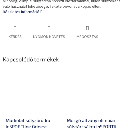
Minőségi olimpiai súlytárcsa hosszú élettartammal, külön súlyzóként
való használat lehetősége, fekete bevonat a kopás ellen.
Részletes információ
KÉRDÉS
NYOMON KÖVETÉS
MEGOSZTÁS
Kapcsolódó termékek
Markolat súlyzórúdra
Mozgó állvány olimpiai
inSPORTline Gripest
súlytárcsákra inSPORTline