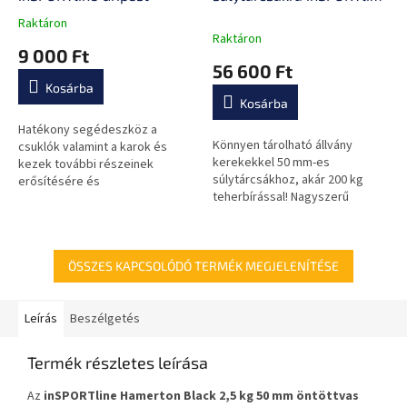
Welo
Raktáron
A
Raktáron
termék
9 000 Ft
átlagos
56 600 Ft
értékelése
Kosárba
5-
Kosárba
ből
0,0
Hatékony segédeszköz a
Könnyen tárolható állvány
csillag.
csuklók valamint a karok és
kerekekkel 50 mm-es
kezek további részeinek
súlytárcsákhoz, akár 200 kg
erősítésére és
teherbírással! Nagyszerű
megerősítésére, tartós anyag,
segédeszköz otthonra és
csúszásgátló felület, univerzális
edzőterembe is.
méret.
ÖSSZES KAPCSOLÓDÓ TERMÉK MEGJELENÍTÉSE
Leírás
Beszélgetés
Termék részletes leírása
Az
inSPORTline Hamerton Black 2,5 kg
50 mm
öntöttvas