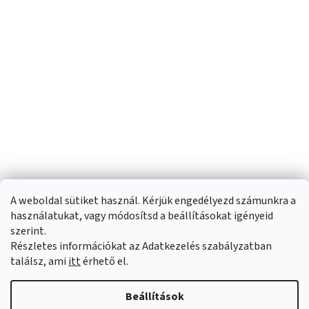
A weboldal sütiket használ. Kérjük engedélyezd számunkra a
használatukat, vagy módosítsd a beállításokat igényeid
szerint.
Részletes információkat az Adatkezelés szabályzatban
Shoptet készítette
találsz, ami
itt
érhető el.
Copyright 2026
Sportfit.hu
. Minden jog fenntartva.
Süti beállítások
Beállítások
szerkesztése