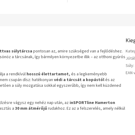
gyaknak.
méret.
Kie
tvas súlytárcsa
pontosan az, amire szükséged van a fejlődéshez.
Kate
csönöz a tárcsának, így bármilyen környezetbe illik – az otthoni gyúrós
Jótál
Súly
:
EAN 
ja a rendkívül
hosszú élettartamot,
és a legkeményebb
s nem csupán dísz: hatékonyan
védi a tárcsát a kopástól
és az
tően a súly mozgatása sokkal egyszerűbb, így nem kell küzdened
edzésre vágysz egy nehéz nap után, az
inSPORTline Hamerton
lasztás a
30 mm átmérőjű
rudakhoz. Ez az a felszerelés, amely nélkül