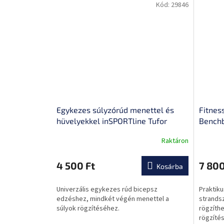
Kód:
29846
Egykezes súlyzórúd menettel és
Fitnes
hüvelyekkel inSPORTline Tufor
Benchb
40cm/30mm, krómozott acél,
cipzára
Raktáron
A
tömítéssel ellátott záróhüvely
padra/
termék
átlagos
4 500 Ft
7 800
Kosárba
értékel
5-
Univerzális egykezes rúd bicepsz
Praktiku
ből
edzéshez, mindkét végén menettel a
strands
0,0
súlyok rögzítéséhez.
rögzíth
csillag.
rögzítés