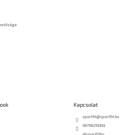
z
lehetősége
ook
Kapcsolat
sportfit
@
sportfit.hu
06706293861
@sportfithu