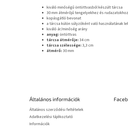
kiváló minőségű öntöttvasból készült tárcsa
30 mm átmérőjű tengelyekhez és rudazatokho
kopásgátló bevonat
a tárcsa külön súlyzóként való használatának 
kiváló ár/minőség arány
anyag:
öntöttvas
tárcsa átmérője:
34 cm
tárcsa szélessége:
3,3 cm
átmérő:
30 mm
L
á
b
l
é
Általános információk
Faceb
c
Általános szerződési feltételek
Adatkezelési tájékoztató
Információk