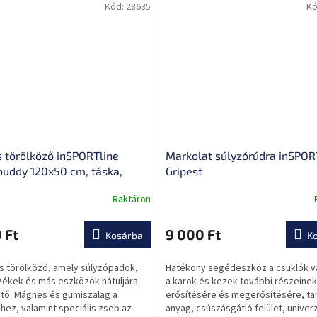
Kód:
28635
Kó
s törölköző inSPORTline
Markolat súlyzórúdra inSPOR
uddy 120x50 cm, táska,
Gripest
s zseb, felerősíthető
Raktáron
A
székre
termék
átlagos
 Ft
9 000 Ft
Kosárba
K
ése
értékelése
5-
s törölköző, amely súlyzópadok,
Hatékony segédeszköz a csuklók v
ből
zékek és más eszközök hátuljára
a karok és kezek további részeinek
0,0
ető. Mágnes és gumiszalag a
erősítésére és megerősítésére, ta
csillag.
hez, valamint speciális zseb az
anyag, csúszásgátló felület, univerz