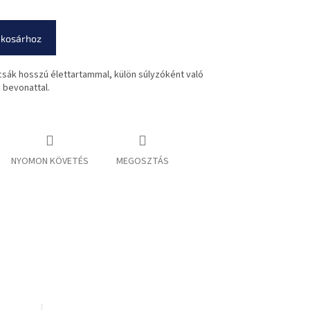
 kosárhoz
csák hosszú élettartammal, külön súlyzóként való
 bevonattal.
NYOMON KÖVETÉS
MEGOSZTÁS