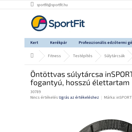
Ugrás
sportfit@sportfit.hu
a
fő
tartalomhoz
Kert
Kerékpár
Professzionális edzőtermi g
Kezdőlap
Fitness
Testépítés
Súlytárcsák
Öntöttvas súlytárcsa inSPOR
fogantyú, hosszú élettartam
30789
A
Nincs értékelés
Ugrás az értékeléshez
Márka:
inSPORT
termék
átlagos
értékelése
5-
ből
0,0