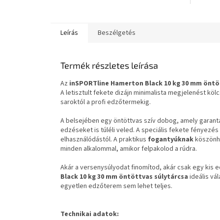
apró tár
Leírás
Beszélgetés
Termék részletes leírása
Az
inSPORTline Hamerton Black 10 kg
30 mm
öntöt
A letisztult fekete dizájn minimalista megjelenést köl
saroktól a profi edzőtermekig.
A belsejében egy öntöttvas szív dobog, amely garantál
edzéseket is túléli veled. A speciális fekete fényezé
elhasználódástól. A praktikus
fogantyúknak
köszönhe
minden alkalommal, amikor felpakolod a rúdra.
Akár a versenysúlyodat finomítod, akár csak egy kis 
Black 10 kg
30 mm
öntöttvas súlytárcsa
ideális vá
egyetlen edzőterem sem lehet teljes.
Technikai adatok: