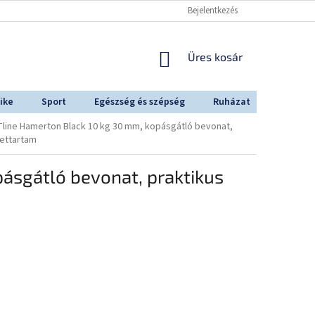
Bejelentkezés
KOSÁR
Üres kosár
ike
Sport
Egészség és szépség
Ruházat
Outdoo
Tline Hamerton Black 10 kg 30 mm, kopásgátló bevonat,
lettartam
ásgátló bevonat, praktikus