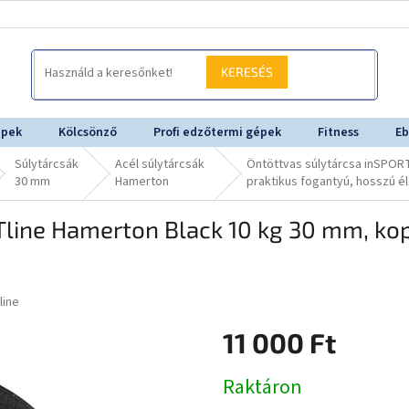
KERESÉS
épek
Kölcsönző
Profi edzőtermi gépek
Fitness
Eb
Súlytárcsák
Acél súlytárcsák
Öntöttvas súlytárcsa inSPOR
30 mm
Hamerton
praktikus fogantyú, hosszú é
Tline Hamerton Black 10 kg 30 mm, kop
line
11 000 Ft
Egységár:
Raktáron