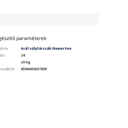
gészítő paraméterek
gória
:
Acél súlytárcsák Hamerton
lás
:
24
10 kg
vonalkód
:
8596084207890