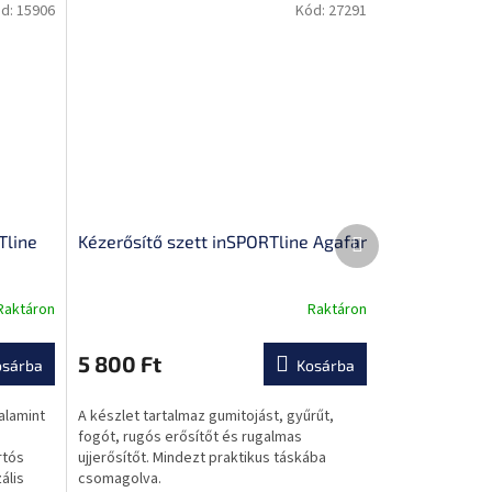
d:
15906
Kód:
27291
Következő
Tline
Kézerősítő szett inSPORTline Agafar
termék
Raktáron
Raktáron
A
termék
átlagos
5 800 Ft
osárba
Kosárba
értékelése
5-
alamint
A készlet tartalmaz gumitojást, gyűrűt,
ből
fogót, rugós erősítőt és rugalmas
0,0
rtós
ujjerősítőt. Mindezt praktikus táskába
csillag.
ális
csomagolva.