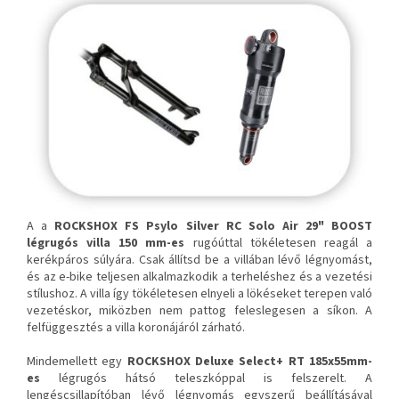
A a
ROCKSHOX FS Psylo Silver RC Solo Air 29" BOOST
légrugós villa
150 mm-es
rugóúttal tökéletesen reagál a
kerékpáros súlyára. Csak állítsd be a villában lévő légnyomást,
és az e-bike teljesen alkalmazkodik a terheléshez és a vezetési
stílushoz. A villa így tökéletesen elnyeli a lökéseket terepen való
vezetéskor, miközben nem pattog feleslegesen a síkon. A
felfüggesztés a villa koronájáról zárható.
Mindemellett egy
ROCKSHOX Deluxe Select+ RT 185x55mm-
es
légrugós hátsó teleszkóppal is felszerelt. A
lengéscsillapítóban lévő légnyomás egyszerű beállításával