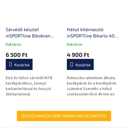
Sárvédő készlet
Hátsó kitámasztó
inSPORTline Bikobran
inSPORTline Bikarlo 40
27,5"-29"
mm 24-29"
Raktáron
Raktáron
A
A
termék
termék
6 500 Ft
4 900 Ft
átlagos
átlagos
értékelése
értékelése
Kosárba
Kosárba
5-
5-
ből
ből
0,0
0,0
Első és hátsó sárvédő MTB
Robusztus alumínium állvány
csillag.
csillag.
kerékpárokhoz, könnyű
kerékpárok és e-kerékpárok
karbantartással és hosszú
számára! Szerelés a hátsó
élettartammal.
szerkezeten lévő 40 mm-es
lyukakba.
ÖSSZES KAPCSOLÓDÓ TERMÉK MEGJELENÍTÉSE