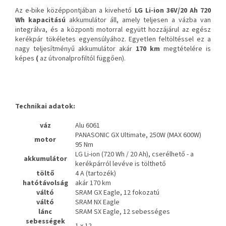
Az e-bike középpontjában a kivehető
LG Li-ion 36V/20 Ah 720
Wh kapacitású
akkumulátor áll, amely teljesen a vázba van
integrálva, és a központi motorral együtt hozzájárul az egész
kerékpár tökéletes egyensúlyához. Egyetlen feltöltéssel ez a
nagy teljesítményű akkumulátor akár
170 km
megtételére is
képes
(
az útvonalprofiltól függően).
Technikai adatok:
váz
Alu 6061
PANASONIC GX Ultimate, 250W (MAX 600W)
motor
95 Nm
LG Li-ion (720 Wh / 20 Ah), cserélhető - a
akkumulátor
kerékpárról levéve is tölthető
töltő
4 A (tartozék)
hatótávolság
akár 170 km
váltó
SRAM GX Eagle, 12 fokozatú
váltó
SRAM NX Eagle
lánc
SRAM SX Eagle, 12 sebességes
sebességek
1 x 12