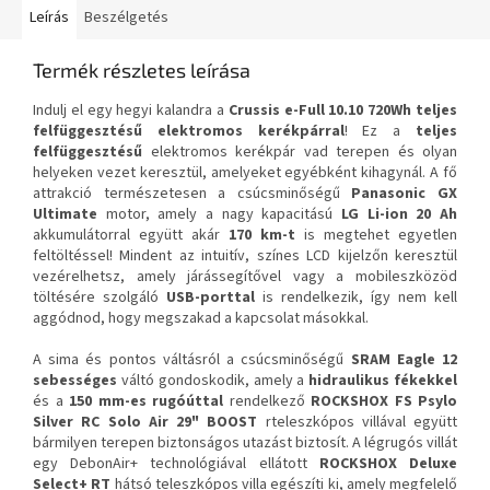
Leírás
Beszélgetés
Termék részletes leírása
Indulj el egy hegyi kalandra a
Crussis e-Full 10.10 720Wh teljes
felfüggesztésű elektromos kerékpárral
! Ez a
teljes
felfüggesztésű
elektromos kerékpár vad terepen és olyan
helyeken vezet keresztül, amelyeket egyébként kihagynál. A fő
attrakció természetesen a csúcsminőségű
Panasonic GX
Ultimate
motor, amely a nagy kapacitású
LG Li-ion 20 Ah
akkumulátorral együtt akár
170 km-t
is megtehet egyetlen
feltöltéssel! Mindent az intuitív, színes LCD kijelzőn keresztül
vezérelhetsz, amely járássegítővel vagy a mobileszközöd
töltésére szolgáló
USB-porttal
is rendelkezik, így nem kell
aggódnod, hogy megszakad a kapcsolat másokkal.
A sima és pontos váltásról a csúcsminőségű
SRAM Eagle
12
sebességes
váltó gondoskodik, amely a
hidraulikus fékekkel
és a
150 mm-es rugóúttal
rendelkező
ROCKSHOX FS Psylo
Silver RC Solo Air 29" BOOST
rteleszkópos villával együtt
bármilyen terepen biztonságos utazást biztosít. A légrugós villát
egy DebonAir+ technológiával ellátott
ROCKSHOX Deluxe
Select+ RT
hátsó teleszkópos villa egészíti ki, amely megfelelő