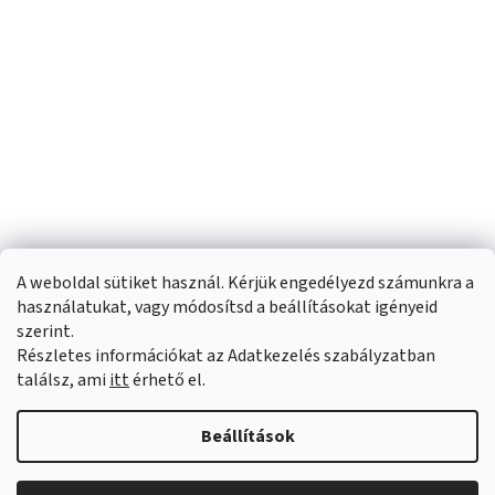
A weboldal sütiket használ. Kérjük engedélyezd számunkra a
használatukat, vagy módosítsd a beállításokat igényeid
szerint.
Részletes információkat az Adatkezelés szabályzatban
Shoptet készítette
találsz, ami
itt
érhető el.
Copyright 2026
Sportfit.hu
. Minden jog fenntartva.
Süti beállítások
Beállítások
szerkesztése