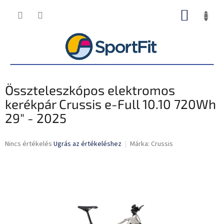
Ugrás
KOSÁR
a
fő
tartalomhoz
Összteleszkópos elektromos
kerékpár Crussis e-Full 10.10 720Wh
29" - 2025
A
Nincs értékelés
Ugrás az értékeléshez
Márka:
Crussis
termék
átlagos
értékelése
5-
ből
0,0
csillag.