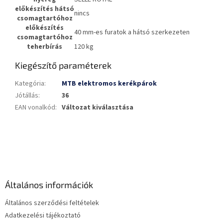
előkészítés hátsó
nincs
csomagtartóhoz
előkészítés
40 mm-es furatok a hátsó szerkezeten
csomagtartóhoz
teherbírás
120 kg
Kiegészítő paraméterek
Kategória
:
MTB elektromos kerékpárok
Jótállás
:
36
EAN vonalkód
:
Változat kiválasztása
L
á
b
l
é
Általános információk
c
Általános szerződési feltételek
Adatkezelési tájékoztató