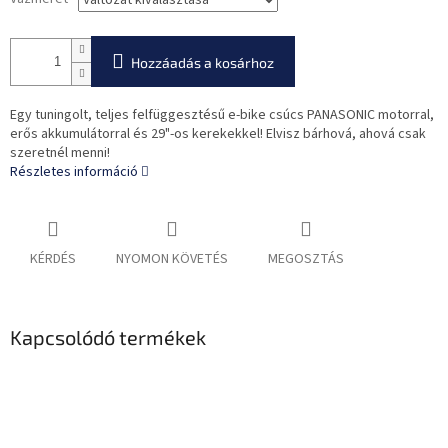
Hozzáadás a kosárhoz
Egy tuningolt, teljes felfüggesztésű e-bike csúcs PANASONIC motorral,
erős akkumulátorral és 29"-os kerekekkel! Elvisz bárhová, ahová csak
szeretnél menni!
Részletes információ
KÉRDÉS
NYOMON KÖVETÉS
MEGOSZTÁS
Kapcsolódó termékek