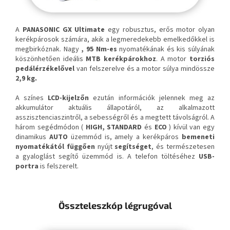
A
PANASONIC GX Ultimate
egy robusztus, erős motor olyan
kerékpárosok számára, akik a legmeredekebb emelkedőkkel is
megbirkóznak. Nagy
, 95 Nm-es
nyomatékának és kis súlyának
köszönhetően ideális
MTB kerékpárokhoz
. A motor
torziós
pedálérzékelővel
van felszerelve
és
a motor súlya mindössze
2,9 kg.
A színes
LCD-kijelzőn
ezután információk jelennek meg az
akkumulátor aktuális állapotáról, az alkalmazott
asszisztenciaszintről, a sebességről és a megtett távolságról. A
három segédmódon (
HIGH, STANDARD
és
ECO
) kívül van egy
dinamikus
AUTO
üzemmód is, amely a kerékpáros
bemeneti
nyomatékától függően
nyújt
segítséget
, és természetesen
a gyaloglást segítő üzemmód is. A telefon töltéséhez
USB-
portra
is felszerelt.
Összteleszkóp légrugóval