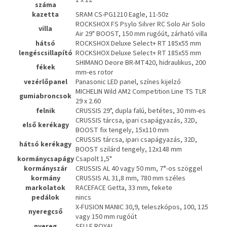
száma
kazetta
SRAM CS-PG1210 Eagle, 11-50z
ROCKSHOX FS Psylo Silver RC Solo Air Solo
villa
Air 29" BOOST, 150 mm rugóút, zárható villa
hátsó
ROCKSHOX Deluxe Select+ RT 185x55 mm
lengéscsillapító
ROCKSHOX Deluxe Select+ RT 185x55 mm
SHIMANO Deore BR-MT420, hidraulikus, 200
fékek
mm-es rotor
vezérlőpanel
Panasonic LED panel, színes kijelző
MICHELIN Wild AM2 Competition Line TS TLR
gumiabroncsok
29 x 2.60
felnik
CRUSSIS 29", dupla falú, betétes, 30 mm-es
CRUSSIS tárcsa, ipari csapágyazás, 32D,
első kerékagy
BOOST fix tengely, 15x110 mm
CRUSSIS tárcsa, ipari csapágyazás, 32D,
hátsó kerékagy
BOOST szilárd tengely, 12x148 mm
kormánycsapágy
Csapolt 1,5"
kormányszár
CRUSSIS AL 40 vagy 50 mm, 7°-os szöggel
kormány
CRUSSIS AL 31,8 mm, 780 mm széles
markolatok
RACEFACE Getta, 33 mm, fekete
pedálok
nincs
X-FUSION MANIC 30,9, teleszkópos, 100, 125
nyeregcső
vagy 150 mm rugóút
nyereg
SELLE ROYAL