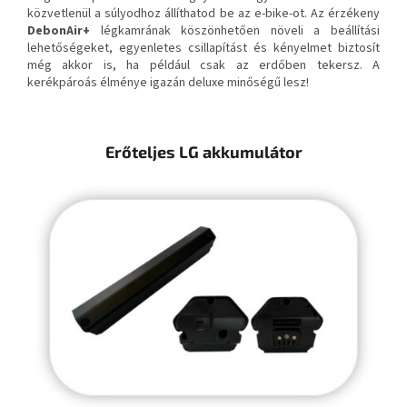
közvetlenül a súlyodhoz állíthatod be az e-bike-ot. Az érzékeny
DebonAir+
légkamrának köszönhetően növeli a beállítási
lehetőségeket, egyenletes csillapítást és kényelmet biztosít
még akkor is, ha például csak az erdőben tekersz. A
kerékpároás élménye igazán deluxe minőségű lesz!
Erőteljes LG akkumulátor