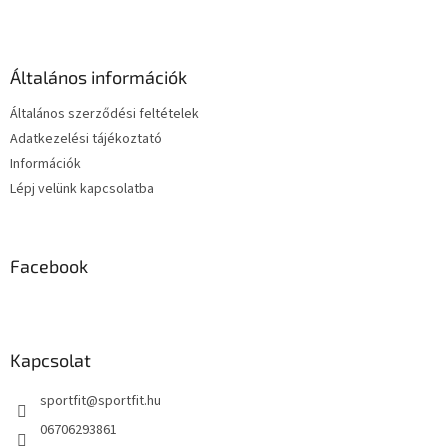
á
b
l
é
Általános információk
c
Általános szerződési feltételek
Adatkezelési tájékoztató
Információk
Lépj velünk kapcsolatba
Facebook
Kapcsolat
sportfit
@
sportfit.hu
06706293861