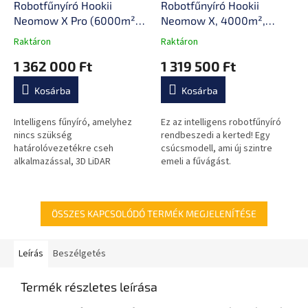
Robotfűnyíró Hookii
Robotfűnyíró Hookii
Neomow X Pro (6000m²),
Neomow X, 4000m²,
3D LiDAR navigáció, 1 cm-
telepítést nem igényel, 3D
Raktáron
Raktáron
A
A
es akadályfelismerés,24°-
LIDAR, 24° (45%), kamera,
termék
termék
1 362 000 Ft
1 319 500 Ft
os lejtő
60db, IPX5, 30-85mm
átlagos
átlagos
kezeléssel,alkalmazáson
vágásmagasság,
értékelése
értékelése
Kosárba
Kosárba
5-
5-
keresztül vezérelt
intelligens, API, WiFi
ből
ből
0,0
0,0
Intelligens fűnyíró, amelyhez
Ez az intelligens robotfűnyíró
csillag.
csillag.
nincs szükség
rendbeszedi a kerted! Egy
határolóvezetékre cseh
csúcsmodell, ami új szintre
alkalmazással, 3D LiDAR
emeli a fűvágást.
navigációval, 1 cm-es
akadályfelismeréssel, 24°-os
lejtők kezelésével, az
alkalmazáson...
ÖSSZES KAPCSOLÓDÓ TERMÉK MEGJELENÍTÉSE
Leírás
Beszélgetés
Termék részletes leírása