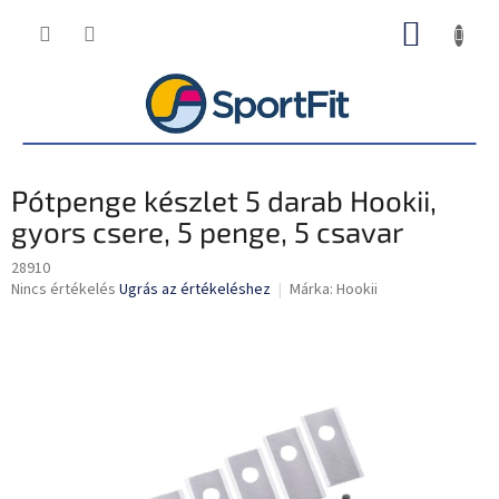
Ugrás
KOSÁR
a
fő
tartalomhoz
Pótpenge készlet 5 darab Hookii,
gyors csere, 5 penge, 5 csavar
28910
A
Nincs értékelés
Ugrás az értékeléshez
Márka:
Hookii
termék
átlagos
értékelése
5-
ből
0,0
csillag.