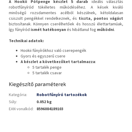
A Hookii
Pótpenge készlet 5 darab
ideális választás
robotfűnyíród tökéletes működéséhez. A kések kiváló
minőségű rozsdamentes acélból készülnek, kétoldalasan
csiszolt pengékkel rendelkeznek, és
tiszta, pontos vágást
biztosítanak. Könnyen cserélhetőek és hosszú élettartamúak,
így fűnyíród
ismét hatékonyan
és hibátlanul fog
működni
.
Technikai adatok:
Hookii fűnyírókhoz való cserepengék
Gyors és egyszerű csere
A készlet a következőket tartalmazza
:
5 tartalék penge
5 tartalék csavar
Kiegészítő paraméterek
Kategória
:
Robotfűnyíró tartozékok
Súly
:
0.052 kg
EAN vonalkód
:
8596084189103
L