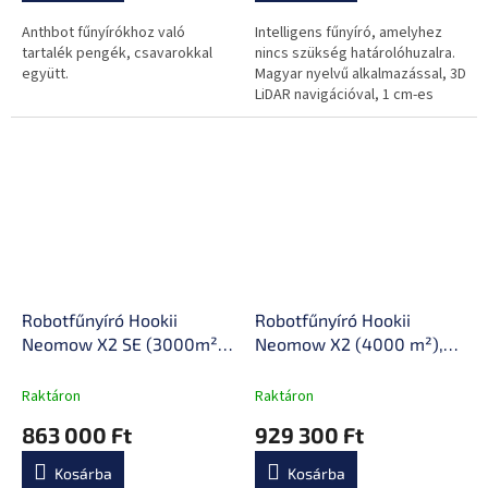
Anthbot fűnyírókhoz való
Intelligens fűnyíró, amelyhez
tartalék pengék, csavarokkal
nincs szükség határolóhuzalra.
együtt.
Magyar nyelvű alkalmazással, 3D
LiDAR navigációval, 1 cm-es
akadályfelismeréssel és 24°-os
lejtőkezeléssel...
Robotfűnyíró Hookii
Robotfűnyíró Hookii
Neomow X2 SE (3000m²),
Neomow X2 (4000 m²),
intelligens
intelligens
akadályfelismerés, tiltott
akadályfelismerés, tiltott
Raktáron
Raktáron
zónák kiválasztása,
zónák kiválasztása,
863 000 Ft
929 300 Ft
egyszerű karbantartás,
egyszerű karbantartás,
automatikus esőérzékelés
automatikus esőérzékelés
Kosárba
Kosárba