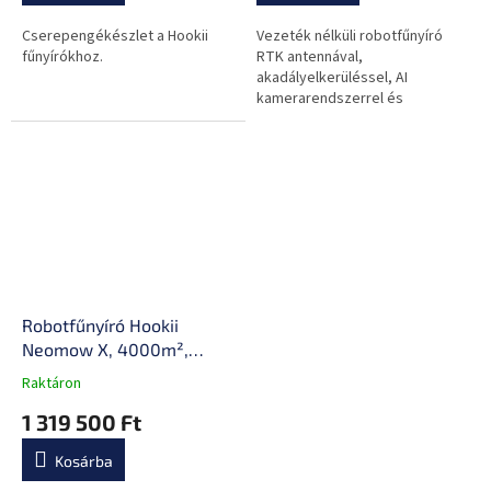
ből
ből
0,0
0,0
Cserepengékészlet a Hookii
Vezeték nélküli robotfűnyíró
csillag.
csillag.
fűnyírókhoz.
RTK antennával,
akadályelkerüléssel, AI
kamerarendszerrel és
automatikus térképezéssel
2000 m2-ig.
Robotfűnyíró Hookii
Neomow X, 4000m²,
telepítést nem igényel, 3D
Raktáron
A
LIDAR, 24° (45%), kamera,
termék
1 319 500 Ft
60db, IPX5, 30-85mm
átlagos
vágásmagasság,
értékelése
Kosárba
5-
intelligens, API, WiFi
ből