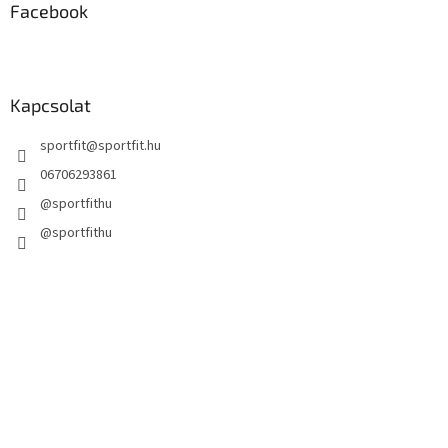
m
Facebook
e
i
Kapcsolat
sportfit
@
sportfit.hu
06706293861
@sportfithu
@sportfithu