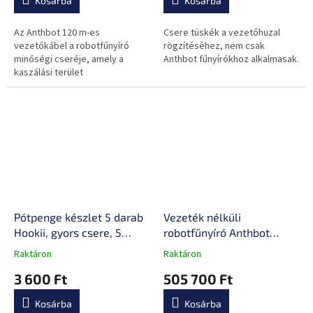
Kosárba
Kosárba
Az Anthbot 120 m-es
Csere tüskék a vezetőhuzal
vezetőkábel a robotfűnyíró
rögzítéséhez, nem csak
minőségi cseréje, amely a
Anthbot fűnyírókhoz alkalmasak.
kaszálási terület
meghatározására és a
fűnyírónak a töltőállomáshoz
való vezetésére szolgál.
Ideális...
Pótpenge készlet 5 darab
Vezeték nélküli
Hookii, gyors csere, 5
robotfűnyíró Anthbot
penge, 5 csavar
Genie 1000 (2000m²), 12,3
Raktáron
Raktáron
A
A
kg, vezérlés intelligens
termék
termék
3 600 Ft
505 700 Ft
alkalmazáson keresztül,
átlagos
átlagos
automatikus esőérzékelés
értékelése
értékelése
Kosárba
Kosárba
5-
5-