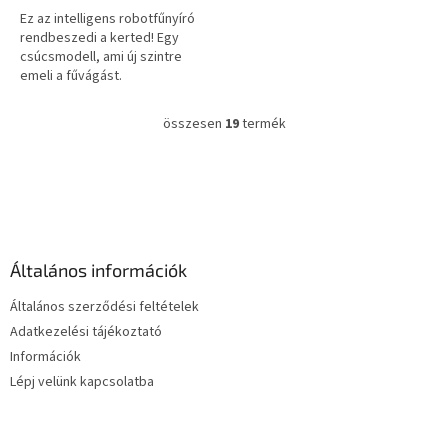
0,0
Ez az intelligens robotfűnyíró
csillag.
rendbeszedi a kerted! Egy
csúcsmodell, ami új szintre
emeli a fűvágást.
összesen
19
termék
L
i
s
L
t
á
a
b
i
l
r
é
á
Általános információk
c
n
y
Általános szerződési feltételek
í
Adatkezelési tájékoztató
t
Információk
á
s
Lépj velünk kapcsolatba
e
l
e