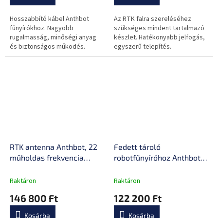
Hosszabbító kábel Anthbot
Az RTK falra szereléséhez
fűnyírókhoz. Nagyobb
szükséges mindent tartalmazó
rugalmasság, minőségi anyag
készlet. Hatékonyabb jelfogás,
és biztonságos működés.
egyszerű telepítés.
RTK antenna Anthbot, 22
Fedett tároló
műholdas frekvencia
robotfűnyíróhoz Anthbot,
támogatás, gyors
8 kg, polikarbonát, fém
csatlakozás
Raktáron
Raktáron
146 800 Ft
122 200 Ft
Kosárba
Kosárba