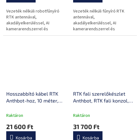
kaszálás
Vezeték nélküli robotfűnyíró
Vezeték nélküli fűnyíró RTK
RTK antennával,
antennával,
akadályelkerüléssel, AI
akadályelkerüléssel, AI
kamerarendszerrel és
kamerarendszerrel és
automatikus térképezéssel
automatikus térképezéssel 900
1500 m2-ig.
m2-ig.
Hosszabbító kábel RTK
RTK fali szerelőkészlet
Anthbot-hoz, 10 méter,
Anthbot, RTK fali konzol,
megbízható és
csavar a falra
biztonságos működés
szereléshez, RTK
Raktáron
Raktáron
hosszabbító kábel, RTK
21 600 Ft
31 700 Ft
adapter
Kosárba
Kosárba