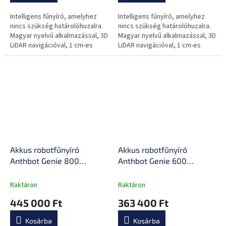
Intelligens fűnyíró, amelyhez
Intelligens fűnyíró, amelyhez
nincs szükség határolóhuzalra.
nincs szükség határolóhuzalra.
Magyar nyelvű alkalmazással, 3D
Magyar nyelvű alkalmazással, 3D
LiDAR navigációval, 1 cm-es
LiDAR navigációval, 1 cm-es
akadályfelismeréssel és 24°-os
akadályfelismeréssel és 24°-os
lejtőkezeléssel...
lejtőkezeléssel...
Akkus robotfűnyíró
Akkus robotfűnyíró
Anthbot Genie 800
Anthbot Genie 600
(1500m²), automatikus
(900m²), intelligens
határtérképezés,
alkalmazás, automatikus
Raktáron
Raktáron
intelligens
határtérképezés,
445 000 Ft
363 400 Ft
akadályfelismerés,
intelligens
hatékony és precíz
akadályfelismerés
Kosárba
Kosárba