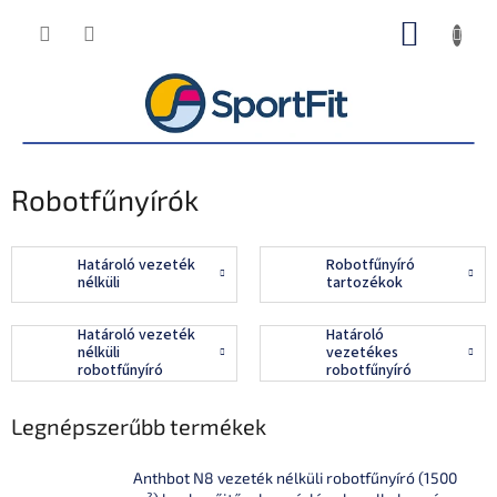
Ugrás
KOSÁR
a
fő
tartalomhoz
Robotfűnyírók
Határoló vezeték
Robotfűnyíró
nélküli
tartozékok
Határoló vezeték
Határoló
nélküli
vezetékes
robotfűnyíró
robotfűnyíró
Legnépszerűbb termékek
Anthbot N8 vezeték nélküli robotfűnyíró (1500