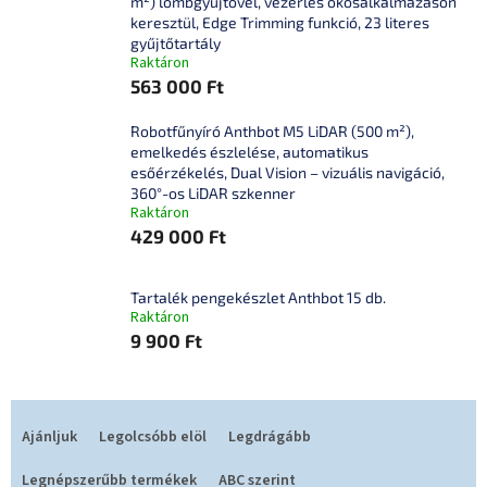
m²) lombgyűjtővel, vezérlés okosalkalmazáson
keresztül, Edge Trimming funkció, 23 literes
gyűjtőtartály
Raktáron
563 000 Ft
Robotfűnyíró Anthbot M5 LiDAR (500 m²),
emelkedés észlelése, automatikus
esőérzékelés, Dual Vision – vizuális navigáció,
360°-os LiDAR szkenner
Raktáron
429 000 Ft
Tartalék pengekészlet Anthbot 15 db.
Raktáron
9 900 Ft
T
e
Ajánljuk
Legolcsóbb elöl
Legdrágább
r
m
Legnépszerűbb termékek
ABC szerint