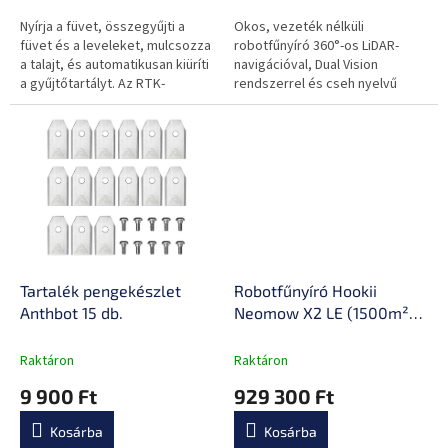
Nyírja a füvet, összegyűjti a
Okos, vezeték nélküli
füvet és a leveleket, mulcsozza
robotfűnyíró 360°-os LiDAR-
a talajt, és automatikusan kiüríti
navigációval, Dual Vision
a gyűjtőtartályt. Az RTK-
rendszerrel és cseh nyelvű
navigációnak és a mesterséges
alkalmazással a tökéletesen
intelligenciával ellátott...
nyírt gyepért, minden fáradság
nélkül.
Tartalék pengekészlet
Robotfűnyíró Hookii
Anthbot 15 db.
Neomow X2 LE (1500m²),
intelligens
akadályfelismerés, tiltott
Raktáron
Raktáron
zónák kiválasztása,
9 900 Ft
929 300 Ft
egyszerű karbantartás,
automatikus esőérzékelés
Kosárba
Kosárba