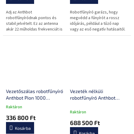
Adj az Anthbot
Robotfűnyíró garázs, hogy
robotfűnyíródnak pontos és
megvédd a fűnyírót a rossz
stabil jelvételt. Ez az antenna
időjárás, például a tűző nap
akár 22 műholdas frekvenciát is
vagy az eső negatív hatásaitól.
támogat, és 55 másodperc alatt
gyorsan csatlakozik, így még
kihívást...
Vezetőszálas robotfűnyíró
Vezeték nélküli
Anthbot Pion 1000
robotfűnyíró Anthbot
(1000m²-ig),
Genie 3000 (3600 m²),
Raktáron
A
akadályérzékelés, precíz
RTK, 3D vision, 120 perc
Raktáron
termék
336 800 Ft
térképezés, Bluetooth,
töltés, 5Ah, 58dB, Wi-Fi,
átlagos
688 500 Ft
IPX6, 30-70mm, 2500
GPS, VSLAN, kamerák,
értékelése
Kosárba
5-
mAh,24° (45 %)
13kg
Kosárba