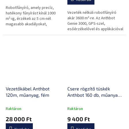
ből
0,0
Robotfűnyíró, amely precíz,
Vezeték nélküli robotfűnyíró
csillag.
hatékony fűnyírást kínál 1000
akár 3600 m²-re. Az Anthbot
m²-ig, érzékeli az 5 cm-nél
Genie 3000, GPS-szel,
magasabb akadályokat,
esőérzékelővel és applikációval
automatikusan vágási
gondoskodik a precíz
magasságot biztosít
fűnyírásról – automatikusan,
megbízhatóan.
Vezetőkábel Anthbot
Csere rögzítő tüskék
120m, műanyag, fém
Anthbot 160 db, műanyag,
vezetőhuzal rögzítésére
szolgál
Raktáron
Raktáron
28 000 Ft
9 400 Ft