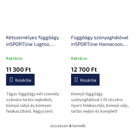
Kétszemélyes függőágy
Függőágy szúnyoghálóval
inSPORTline Logtoo,
inSPORTline Hamacoon,
könnyű és gyors kezelés,
gyors kezelés, könnyű
könnyű súly, alkalmas
súly, 2 fő részére
Raktáron
Raktáron
utazáshoz
11 300 Ft
12 700 Ft
Kosárba
Kosárba
Tágas függőágy két személy
Könnyű függőágy
számára tartós nejlonból,
szúnyoghálóval 2 fő részére.
könnyű súlyú és könnyen
Gyors felakasztás, könnyű súly,
felakasztható. Nagyszerű
tartós nejlon és komplett
kempingezéshez,
tartozékok a kényelmes
kirándulásokhoz és a kertben
pihenéshez a kertben és a
összesen
6
termék
L
való pihenéshez.
természetben.
i