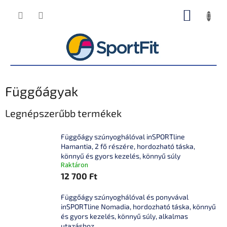
Ugrás
KOSÁR
a
fő
tartalomhoz
Függőágyak
Legnépszerűbb termékek
Függőágy szúnyoghálóval inSPORTline
Hamantia, 2 fő részére, hordozható táska,
könnyű és gyors kezelés, könnyű súly
Raktáron
12 700 Ft
Függőágy szúnyoghálóval és ponyvával
inSPORTline Nomadia, hordozható táska, könnyű
és gyors kezelés, könnyű súly, alkalmas
utazáshoz