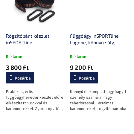
Rögzítőpánt készlet
Függőágy inSPORTline
inSPORTline
Logone, könnyű súly,
függőágyakhoz - 3 m, erős
alkalmas utazáshoz,
és tartós anyag, előre
hordozótáska mellékelve
Raktáron
Raktáron
elkészített szemek
3 800 Ft
9 200 Ft
Kosárba
Kosárba
Praktikus, erős
Könnyű és kompakt függőágy 1
függőágyheveder készlet előre
személy számára, nagy
elkészített hurokkal és
teherbírással. Tartalmaz
karabinerekkel. Gyors rögzítés,
karabinereket, rögzítő pántokat
tartós anyag és 3 m hosszúság
és egy hordtáskát a könnyű
a kényelmes otthoni vagy
utazás és a gyors felakasztás
szabadtéri...
érdekében.