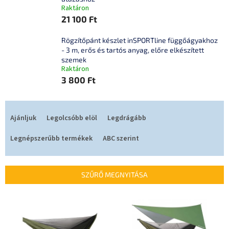
Raktáron
21 100 Ft
Rögzítőpánt készlet inSPORTline függőágyakhoz
- 3 m, erős és tartós anyag, előre elkészített
szemek
Raktáron
3 800 Ft
T
e
Ajánljuk
Legolcsóbb elöl
Legdrágább
r
m
Legnépszerűbb termékek
ABC szerint
é
k
e
SZŰRŐ MEGNYITÁSA
k
r
T
e
e
n
r