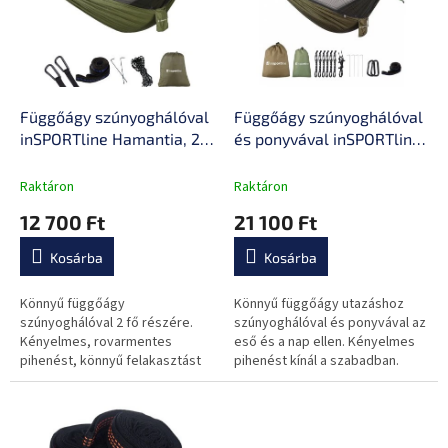
d
m
e
é
z
k
é
e
s
k
e
l
Függőágy szúnyoghálóval
Függőágy szúnyoghálóval
i
inSPORTline Hamantia, 2
és ponyvával inSPORTline
s
fő részére, hordozható
Nomadia, hordozható
t
táska, könnyű és gyors
táska, könnyű és gyors
Raktáron
Raktáron
á
kezelés, könnyű súly
kezelés, könnyű súly,
12 700 Ft
21 100 Ft
j
alkalmas utazáshoz
a
Kosárba
Kosárba
Könnyű függőágy
Könnyű függőágy utazáshoz
szúnyoghálóval 2 fő részére.
szúnyoghálóval és ponyvával az
Kényelmes, rovarmentes
eső és a nap ellen. Kényelmes
pihenést, könnyű felakasztást
pihenést kínál a szabadban.
és kompakt csomagolást
Könnyű rögzíthetőséggel és
biztosít utazáshoz és
kompakt méretekkel
szabadtéri kalandokhoz.
rendelkezik.