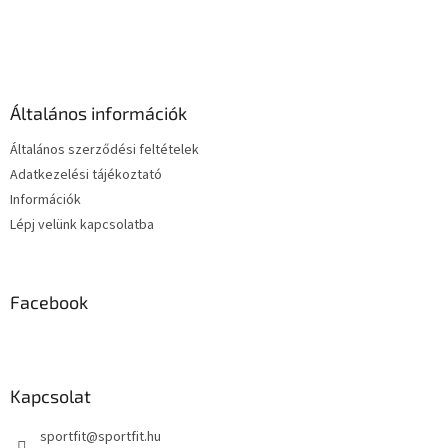
s
L
t
á
a
b
i
l
r
é
á
Általános információk
c
n
y
Általános szerződési feltételek
í
Adatkezelési tájékoztató
t
Információk
á
s
Lépj velünk kapcsolatba
e
l
e
m
Facebook
e
i
Kapcsolat
sportfit
@
sportfit.hu