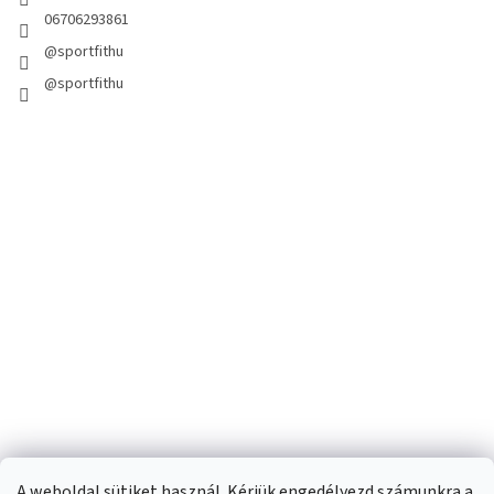
06706293861
@sportfithu
@sportfithu
A weboldal sütiket használ. Kérjük engedélyezd számunkra a