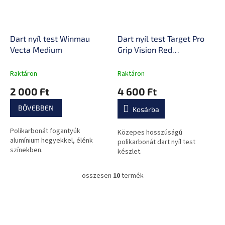
Dart nyíl test Winmau
Dart nyíl test Target Pro
Vecta Medium
Grip Vision Red
Intermediate 3x3 db
Raktáron
Raktáron
2 000 Ft
4 600 Ft
BŐVEBBEN
Kosárba
Polikarbonát fogantyúk
Közepes hosszúságú
alumínium hegyekkel, élénk
polikarbonát dart nyíl test
színekben.
készlet.
összesen
10
termék
L
i
s
L
t
á
a
b