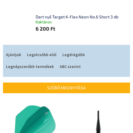
Dart nyíl Target K-Flex Neon No.6 Short 3 db
Raktáron
6 200 Ft
T
e
Ajánljuk
Legolcsóbb elöl
Legdrágább
r
m
Legnépszerűbb termékek
ABC szerint
é
k
e
SZŰRŐ MEGNYITÁSA
k
r
T
e
e
n
r
d
m
e
é
z