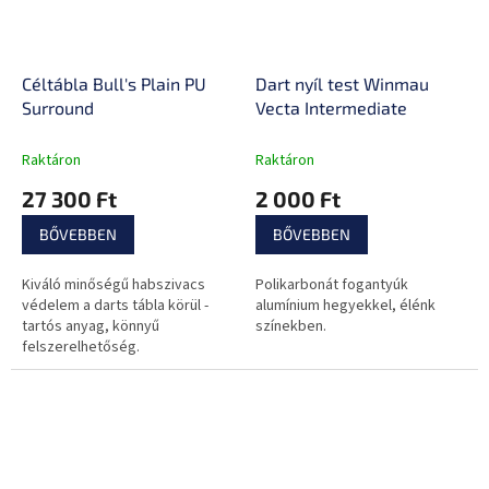
Céltábla Bull's Plain PU
Dart nyíl test Winmau
Surround
Vecta Intermediate
Raktáron
Raktáron
27 300 Ft
2 000 Ft
BŐVEBBEN
BŐVEBBEN
Kiváló minőségű habszivacs
Polikarbonát fogantyúk
védelem a darts tábla körül -
alumínium hegyekkel, élénk
tartós anyag, könnyű
színekben.
felszerelhetőség.