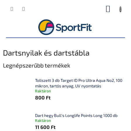
Ugrás
KOSÁR
a
fő
tartalomhoz
Dartsnyilak és dartstábla
Legnépszerűbb termékek
Tollszett 3 db Target ID Pro Ultra Aqua No2, 100
mikron, tartós anyag, UV nyomtatás
Raktáron
800 Ft
Dart hegy Bull's Longlife Points Long 1000 db
Raktáron
11 600 Ft