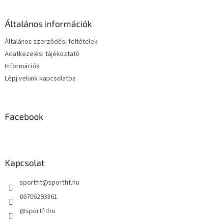
i
l
r
é
á
Általános információk
c
n
y
Általános szerződési feltételek
í
Adatkezelési tájékoztató
t
Információk
á
s
Lépj velünk kapcsolatba
e
l
e
m
Facebook
e
i
Kapcsolat
sportfit
@
sportfit.hu
06706293861
@sportfithu