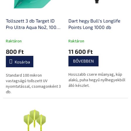
k
é
e
s
k
e
l
Tollszett 3 db Target ID
Dart hegy Bull's Longlife
i
Pro Ultra Aqua No2, 100
Points Long 1000 db
s
mikron, tartós anyag, UV
t
nyomtatás
Raktáron
Raktáron
á
800 Ft
11 600 Ft
j
a
BŐVEBBEN
Kosárba
Hosszabb csere műanyag, kúp
Standard 100 mikron
alakú, puha hegyű nyílhegyekből
vastagságú tollszett UV
álló készlet.
nyomtatással, csomagonként 3
db.