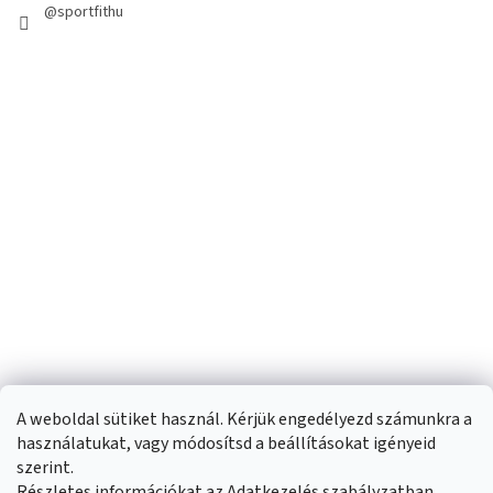
@sportfithu
A weboldal sütiket használ. Kérjük engedélyezd számunkra a
használatukat, vagy módosítsd a beállításokat igényeid
szerint.
Részletes információkat az Adatkezelés szabályzatban