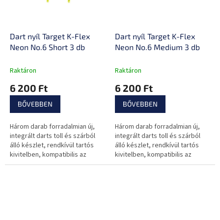
Dart nyíl Target K-Flex
Dart nyíl Target K-Flex
Neon No.6 Short 3 db
Neon No.6 Medium 3 db
Raktáron
Raktáron
6 200 Ft
6 200 Ft
BŐVEBBEN
BŐVEBBEN
Három darab forradalmian új,
Három darab forradalmian új,
integrált darts toll és szárból
integrált darts toll és szárból
álló készlet, rendkívül tartós
álló készlet, rendkívül tartós
kivitelben, kompatibilis az
kivitelben, kompatibilis az
összes szabványos típusú
összes szabványos típusú
dartsszal.
dartsszal.