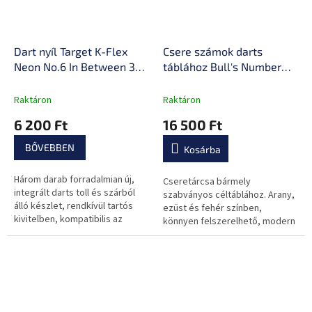
Dart nyíl Target K-Flex
Csere számok darts
Neon No.6 In Between 3
táblához Bull's Number
db
Ring 3 db vegyes színben
Raktáron
Raktáron
6 200 Ft
16 500 Ft
BŐVEBBEN
Kosárba
Három darab forradalmian új,
Cseretárcsa bármely
integrált darts toll és szárból
szabványos céltáblához. Arany,
álló készlet, rendkívül tartós
ezüst és fehér színben,
kivitelben, kompatibilis az
könnyen felszerelhető, modern
összes szabványos típusú
design.
dartsszal.