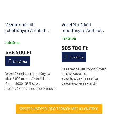
Vezeték nélküli
Vezeték nélküli
robotfűnyíró Anthbot
robotfűnyíró Anthbot
Genie 3000 (3600 m²),
Genie 1000 (2000m²), 12,3
Raktáron
A
RTK, 3D vision, 120 perc
kg, vezérlés intelligens
Raktáron
termék
505 700 Ft
töltés, 5Ah, 58dB, Wi-Fi,
alkalmazáson keresztül,
átlagos
688 500 Ft
GPS, VSLAN, kamerák,
automatikus esőérzékelés
értékelése
Kosárba
5-
13kg
Kosárba
ből
0,0
Vezeték nélküli robotfűnyíró
Vezeték nélküli robotfűnyíró
csillag.
RTK antennával,
akár 3600 m²-re. Az Anthbot
akadályelkerüléssel, AI
Genie 3000, GPS-szel,
kamerarendszerrel és
esőérzékelővel és applikációval
automatikus térképezéssel
gondoskodik a precíz
2000 m2-ig.
fűnyírásról – automatikusan,
megbízhatóan.
ÖSSZES KAPCSOLÓDÓ TERMÉK MEGJELENÍTÉSE