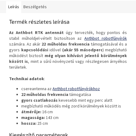
Leírás
Beszélgetés
Termék részletes leírása
Az Anthbot RTK antennát
úgy tervezték, hogy pontos és
stabil műholdjel-vételt biztosítson az
Anthbot robotfűnyírók
számára. Az akár
22 műholdas frekvencia
támogatásával és a
gyors
kapcsolódási
idővel
(akár 55 másodperc
) megbízható
működést biztosít
még olyan kihívást jelentő körülmények
között is
, mint a sűrű növényzetű vagy részlegesen árnyékos
területek.
Technikai adatok
:
csereantenna az
Anthbot robotfűnyírókhoz
22 műholdas frekvencia
támogatása
gyors csatlakozás
kevesebb mint egy perc alatt
megbízható működés még zord körülmények között is
átmérője:
16 cm
magassága:
143 cm
hossza:
25 cm
Kiegészítő paraméterek