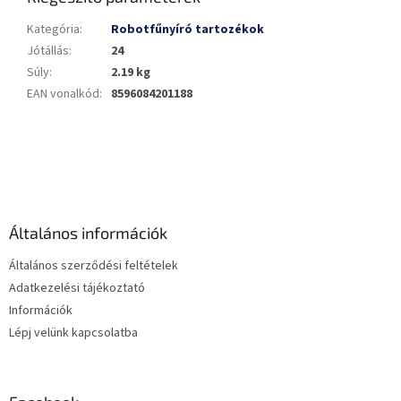
Kategória
:
Robotfűnyíró tartozékok
Jótállás
:
24
Súly
:
2.19 kg
EAN vonalkód
:
8596084201188
L
á
b
l
é
Általános információk
c
Általános szerződési feltételek
Adatkezelési tájékoztató
Információk
Lépj velünk kapcsolatba