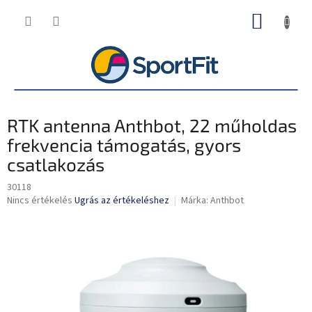
Ugrás
KOSÁR
a
fő
tartalomhoz
RTK antenna Anthbot, 22 műholdas
frekvencia támogatás, gyors
csatlakozás
30118
A
Nincs értékelés
Ugrás az értékeléshez
Márka:
Anthbot
termék
átlagos
értékelése
5-
ből
0,0
csillag.