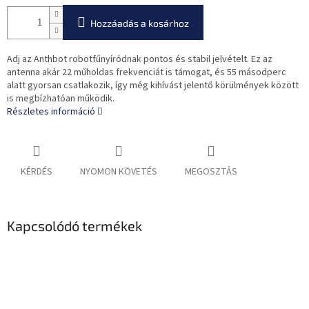
Hozzáadás a kosárhoz
Adj az Anthbot robotfűnyíródnak pontos és stabil jelvételt. Ez az
antenna akár 22 műholdas frekvenciát is támogat, és 55 másodperc
alatt gyorsan csatlakozik, így még kihívást jelentő körülmények között
is megbízhatóan működik.
Részletes információ
KÉRDÉS
NYOMON KÖVETÉS
MEGOSZTÁS
Kapcsolódó termékek