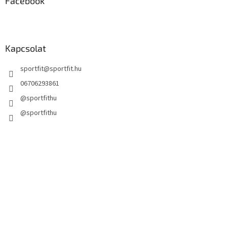
Facebook
Kapcsolat
sportfit
@
sportfit.hu
06706293861
@sportfithu
@sportfithu