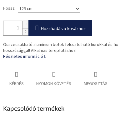
Hossz
Hozzáadás a kosárhoz
Összecsukható alumínium botok felcsatolható hurokkal és fix
hosszúsággal! Alkalmas terepfutáshoz!
Részletes információ
KÉRDÉS
NYOMON KÖVETÉS
MEGOSZTÁS
Kapcsolódó termékek