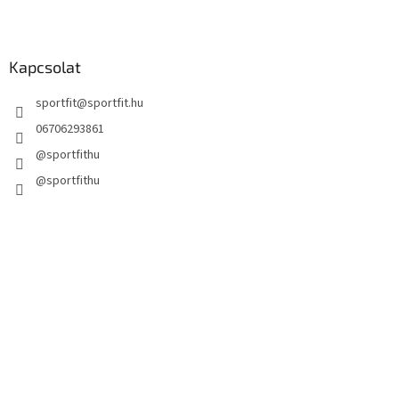
Kapcsolat
sportfit
@
sportfit.hu
06706293861
@sportfithu
@sportfithu