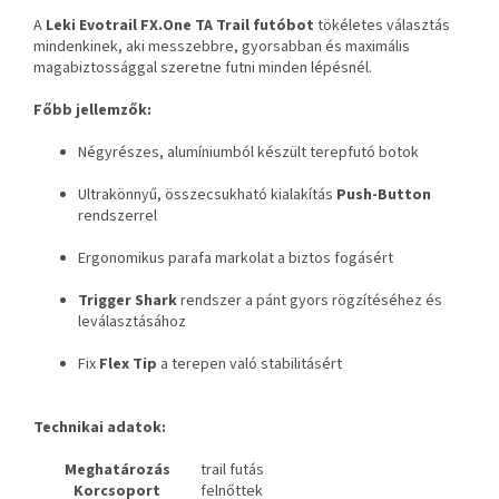
A
Leki Evotrail FX.One TA
Trail
futóbot
tökéletes választás
mindenkinek, aki messzebbre, gyorsabban és maximális
magabiztossággal szeretne futni minden lépésnél.
Főbb jellemzők:
Négyrészes, alumíniumból készült terepfutó botok
Ultrakönnyű, összecsukható kialakítás
Push-Button
rendszerrel
Ergonomikus parafa markolat a biztos fogásért
Trigger Shark
rendszer a pánt gyors rögzítéséhez és
leválasztásához
Fix
Flex Tip
a terepen való stabilitásért
Technikai adatok:
Meghatározás
trail futás
Korcsoport
felnőttek