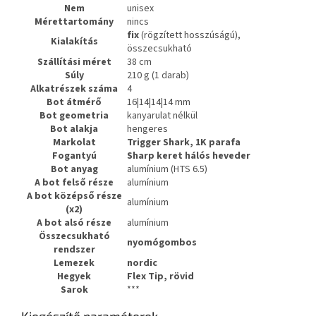
Nem
unisex
Mérettartomány
nincs
fix
(rögzített hosszúságú),
Kialakítás
összecsukható
Szállítási méret
38 cm
Súly
210 g (1 darab)
Alkatrészek száma
4
Bot átmérő
16|14|14|14 mm
Bot geometria
kanyarulat nélkül
Bot alakja
hengeres
Markolat
Trigger Shark, 1K parafa
Fogantyú
Sharp keret hálós heveder
Bot anyag
alumínium (HTS 6.5)
A bot felső része
alumínium
A bot középső része
alumínium
(x2)
A bot alsó része
alumínium
Összecsukható
nyomógombos
rendszer
Lemezek
nordic
Hegyek
Flex Tip, rövid
Sarok
***
Kiegészítő paraméterek