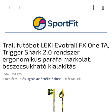
Ugrás
KOSÁR
a
fő
tartalomhoz
Trail futóbot LEKI Evotrail FX.One TA,
Trigger Shark 2.0 rendszer,
ergonomikus parafa markolat,
összecsukható kialakítás
65625751125
A
Nincs értékelés
Ugrás az értékeléshez
Márka:
Leki
termék
átlagos
értékelése
5-
ből
0,0