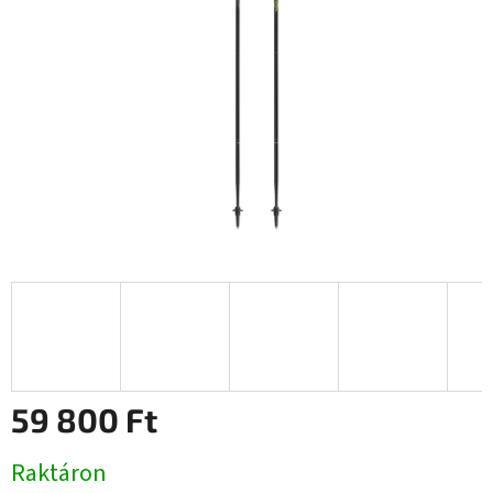
csillag.
59 800 Ft
Egységár:
Raktáron