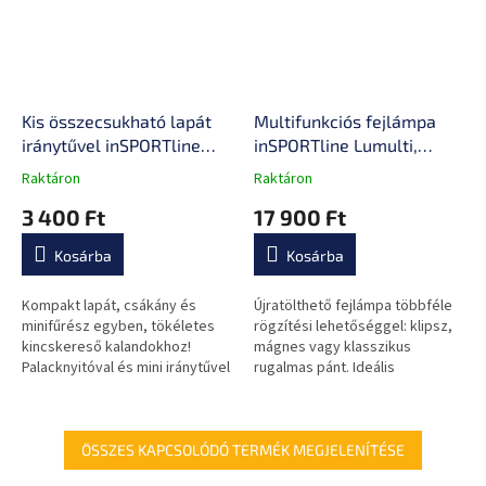
Kis összecsukható lapát
Multifunkciós fejlámpa
iránytűvel inSPORTline
inSPORTline Lumulti,
Plegable
mágneses, klipsz,
Raktáron
Raktáron
A
A
rugalmas pánt, 1000
termék
termék
3 400 Ft
17 900 Ft
lumen, USB-C
átlagos
átlagos
értékelése
értékelése
Kosárba
Kosárba
5-
5-
ből
ből
0,0
0,0
Kompakt lapát, csákány és
Újratölthető fejlámpa többféle
csillag.
csillag.
minifűrész egyben, tökéletes
rögzítési lehetőséggel: klipsz,
kincskereső kalandokhoz!
mágnes vagy klasszikus
Palacknyitóval és mini iránytűvel
rugalmas pánt. Ideális
is rendelkezik.
túrázáshoz, futáshoz vagy
munkához rossz látási
viszonyok között.
ÖSSZES KAPCSOLÓDÓ TERMÉK MEGJELENÍTÉSE