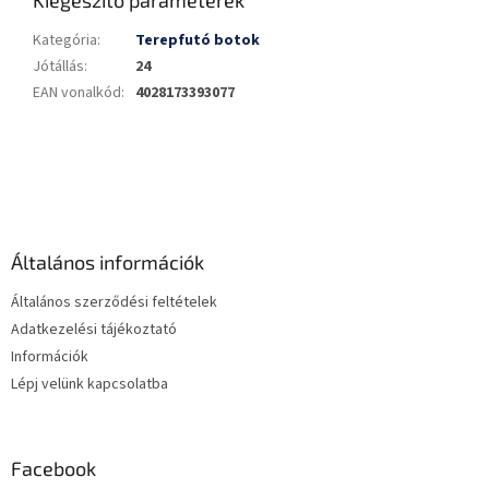
Kategória
:
Terepfutó botok
Jótállás
:
24
EAN vonalkód
:
4028173393077
L
á
b
l
é
Általános információk
c
Általános szerződési feltételek
Adatkezelési tájékoztató
Információk
Lépj velünk kapcsolatba
Facebook