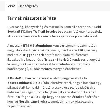
Leírás
Beszélgetés
Termék részletes leírása
Gyorsaság, könnyedség és maximális kontroll a terepen. A
Leki
Evotrail FX.One TA
Trail
futóbotot
olyan futóknak terveztek,
akik versenyen és edzésen is feszegetni akarják a határaikat.
A masszív
HTS 6.5 alumínium
konstrukciónak köszönhetően
nagy stabilitást nyújtanak minimális, mindössze
210 g-os
súly
mellett. A
Trigger Shark
parafa markolata tökéletesen
illeszkedik a kézbe, és a
Trigger Shark 2.0
rendszerrel együtt
villámgyors ki- és becsatolást tesz lehetővé a maximális
hatékonyságú, akadásmentes mozgás érdekében.
A
Push-Button
rendszerrel ellátott, négyrészből álló
összecsukható kialakítás
lehetővé teszi, hogy a botokat egy
pillanat alatt kompakt méretűre csukd össze, így ideálisak a
hátizsákban vagy futómellényben való szállításhoz. Terepen
értékelni fogod a
Flex Tip
hegyet a pontos érintkezésért és a
könnyű
Nordic tányérokat
, amelyek nem akadályoznak a
teljesítményben.