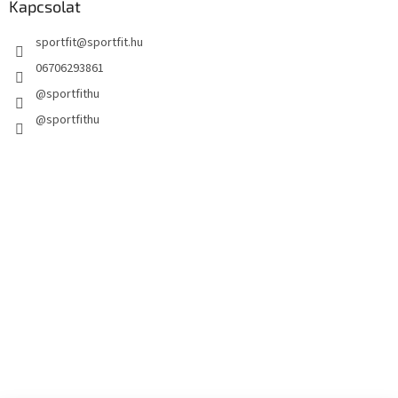
Kapcsolat
sportfit
@
sportfit.hu
06706293861
@sportfithu
@sportfithu