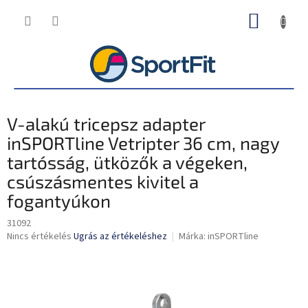
Ugrás
KOSÁR
a
fő
tartalomhoz
V-alakú tricepsz adapter
inSPORTline Vetripter 36 cm, nagy
tartósság, ütközők a végeken,
csúszásmentes kivitel a
fogantyúkon
31092
A
Nincs értékelés
Ugrás az értékeléshez
Márka:
inSPORTline
termék
átlagos
értékelése
5-
ből