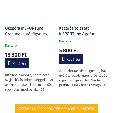
Okosóra inSPORTline
Kézerősítő szett
Gradana, alvásfigyelés, AI
inSPORTline Agafar
hangasszisztens,
Raktáron
A
értesítés,
Raktáron
termék
5 800 Ft
légzőgyakorlatok
átlagos
18 800 Ft
értékelése
Kosárba
5-
Kosárba
ből
0,0
A készlet tartalmaz gumitojást,
Dizájnos okosóra, cserélhető
csillag.
gyűrűt, fogót, rugós erősítőt és
szíjjal, hívási lehetőséggel és AI
rugalmas ujjerősítőt. Mindezt
asszisztenssel. Több mint 100
praktikus táskába csomagolva.
sportolási mód és akár 25
napos akkumulátor-üzemidő.
ÖSSZES KAPCSOLÓDÓ TERMÉK MEGJELENÍTÉSE