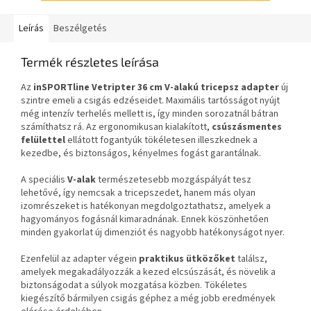
Leírás
Beszélgetés
Termék részletes leírása
Az
inSPORTline Vetripter 36 cm
V-alakú tricepsz adapter
új
szintre emeli a csigás edzéseidet. Maximális tartósságot nyújt
még intenzív terhelés mellett is, így minden sorozatnál bátran
számíthatsz rá. Az ergonomikusan kialakított,
csúszásmentes
felülettel
ellátott fogantyúk tökéletesen illeszkednek a
kezedbe, és biztonságos, kényelmes fogást garantálnak.
A speciális
V-alak
természetesebb mozgáspályát tesz
lehetővé, így nemcsak a tricepszedet, hanem más olyan
izomrészeket is hatékonyan megdolgoztathatsz, amelyek a
hagyományos fogásnál kimaradnának. Ennek köszönhetően
minden gyakorlat új dimenziót és nagyobb hatékonyságot nyer.
Ezenfelül az adapter végein
praktikus ütközőket
találsz,
amelyek megakadályozzák a kezed elcsúszását, és növelik a
biztonságodat a súlyok mozgatása közben. Tökéletes
kiegészítő bármilyen csigás géphez a még jobb eredmények