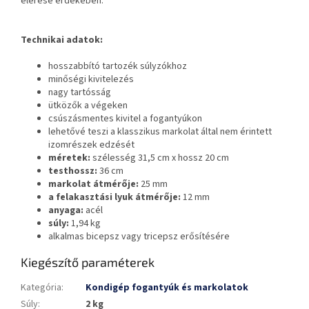
elérése érdekében.
Technikai adatok:
hosszabbító tartozék súlyzókhoz
minőségi kivitelezés
nagy tartósság
ütközők a végeken
csúszásmentes kivitel a fogantyúkon
lehetővé teszi a klasszikus markolat által nem érintett
izomrészek edzését
méretek:
szélesség 31,5 cm x hossz 20 cm
testhossz:
36 cm
markolat átmérője:
25 mm
a felakasztási lyuk átmérője:
12 mm
anyaga:
acél
súly:
1,94 kg
alkalmas bicepsz vagy tricepsz erősítésére
Kiegészítő paraméterek
Kategória
:
Kondigép fogantyúk és markolatok
Súly
:
2 kg