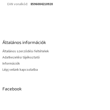
EAN vonalkód
:
8596084210920
L
á
b
l
é
Általános információk
c
Általános szerződési feltételek
Adatkezelési tájékoztató
Információk
Lépj velünk kapcsolatba
Facebook