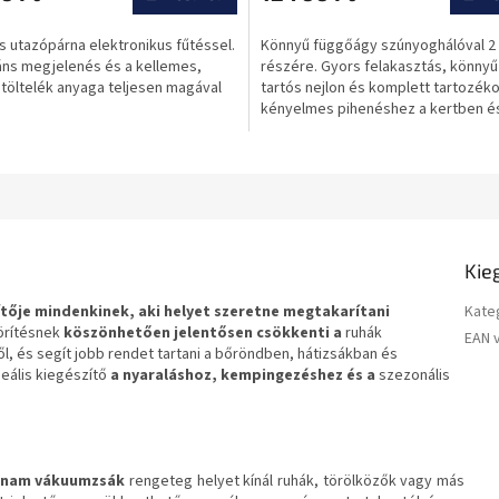
s utazópárna elektronikus fűtéssel.
Könnyű függőágy szúnyoghálóval 2
áns megjelenés és a kellemes,
részére. Gyors felakasztás, könnyű 
ó töltelék anyaga teljesen magával
tartós nejlon és komplett tartozéko
kényelmes pihenéshez a kertben é
természetben.
Kie
tője mindenkinek, aki helyet szeretne megtakarítani
Kate
örítésnek
köszönhetően jelentősen csökkenti a
ruhák
EAN 
l, és segít jobb rendet tartani a bőröndben, hátizsákban és
eális kiegészítő
a nyaraláshoz, kempingezéshez és a
szezonális
Lynam vákuumzsák
rengeteg helyet kínál ruhák, törölközők vagy más