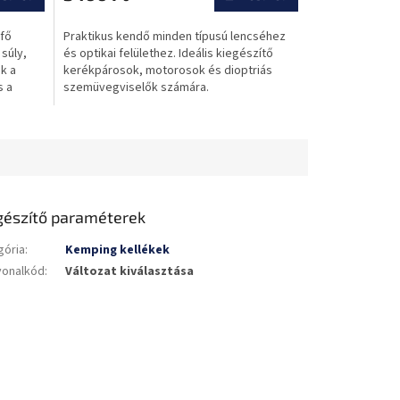
értékelése
5-
 fő
Praktikus kendő minden típusú lencséhez
ből
súly,
és optikai felülethez. Ideális kiegészítő
0,0
k a
kerékpárosok, motorosok és dioptriás
csillag.
s a
szemüvegviselők számára.
gészítő paraméterek
gória
:
Kemping kellékek
vonalkód
:
Változat kiválasztása