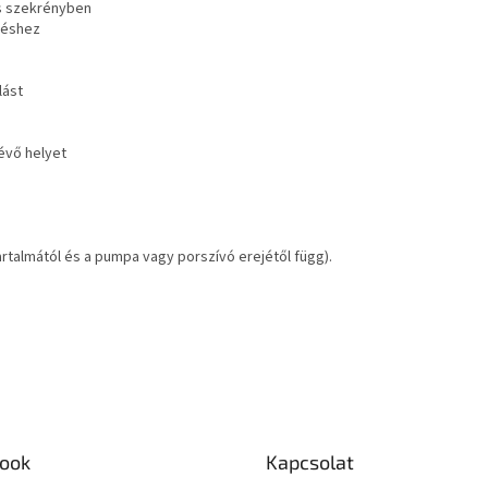
és szekrényben
zéshez
lást
évő helyet
artalmától és a pumpa vagy porszívó erejétől függ).
ook
Kapcsolat