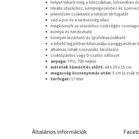
helyet takarít meg a hátizsákban, bőröndben 
ideális utazáshoz, kempingezéshez és szerve
jelentősen csökkenti a ruházat térfogatát
véd a por és a nedvesség ellen
megkönnyíti az utazáshoz szükséges csomago
könnyű és hordozható
könnyen lezárható és újrafelhasználható
a lehető legjobban kihasználja a poggyászban l
alkalmas ruhák szezonális tárolására
csuklópántos vagy D-csatos változat
anyaga:
TPU, 70D nejlon
méretek tömörítés előtt:
44 x 29 x 15 cm
magasság összenyomás után:
5 cm (a zsák t
térfogat:
17 liter
L
á
b
l
é
Általános információk
Faceb
c