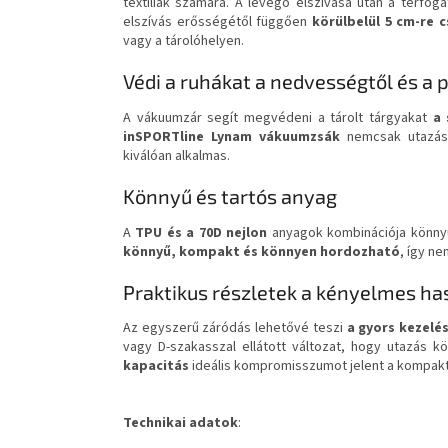
textíliák számára. A levegő elszívása után a térfo
elszívás erősségétől függően
körülbelül 5 cm-re 
vagy a tárolóhelyen.
Védi a ruhákat a nedvességtől és a p
A vákuumzár segít megvédeni a tárolt tárgyakat
a 
inSPORTline Lynam vákuumzsák
nemcsak utazá
kiválóan alkalmas.
Könnyű és tartós anyag
A
TPU és a 70D nejlon
anyagok kombinációja könnyű 
könnyű, kompakt és könnyen hordozható
, így n
Praktikus részletek a kényelmes h
Az egyszerű záródás lehetővé teszi
a gyors kezelé
vagy D-szakasszal ellátott változat, hogy utazás 
kapacitás
ideális kompromisszumot jelent a kompakt
Technikai adatok
: