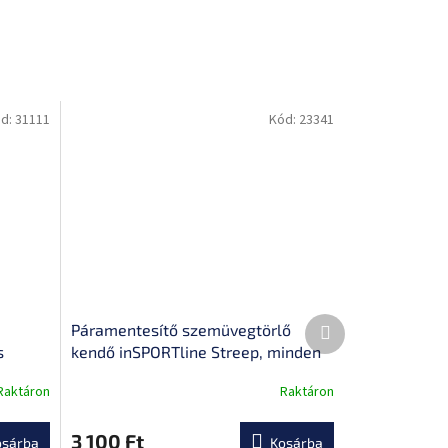
d:
31111
Kód:
23341
Következő
Páramentesítő szemüvegtörlő
termék
s
kendő inSPORTline Streep, minden
szére
lencse típushoz, 48 órás hatás, 15 x
Raktáron
Raktáron
A
17 cm
termék
átlagos
3 100 Ft
osárba
Kosárba