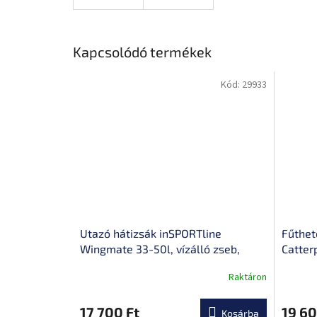
Kapcsolódó termékek
Kód:
29933
Utazó hátizsák inSPORTline
Fűthet
Wingmate 33-50l, vízálló zseb,
Catterp
laptopzseb gyors hozzáféréssel,
Raktáron
csatlakozókábel a powerbankhoz,
50 literes kapacitás
17 700 Ft
19 60
Kosárba