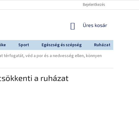
Bejelentkezés
KOSÁR
Üres kosár
ike
Sport
Egészség és szépség
Ruházat
Outdoo
t térfogatát, véd a por és a nedvesség ellen, könnyen
sökkenti a ruházat