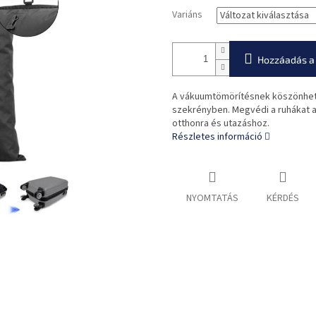
Variáns
Hozzáadás a
A vákuumtömörítésnek köszönhető
szekrényben. Megvédi a ruhákat a
otthonra és utazáshoz.
Részletes információ
NYOMTATÁS
KÉRDÉS