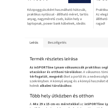
Kézipoggyászként használható hátizsák,
Praktiku
praktikus nyitással - állítható méret, tartós
Az eleg
anyag, nagyméretű zseb, külön hely a
állíthat
laptopnak, power bank kábelnek, ideális
ragad!
utazáshoz és...
Leírás
Beszélgetés
Termék részletes leírása
Az inSPORTline Lynam vákuumzsák praktikus segí
utazáskor és otthoni tároláskor.
A vákuumos töm
térfogatát
,
megvédi
őket a portól és a nedvességtő
szekrényben. A könnyű anyag és a könnyű használat id
holmik
alkalmi tárolásához
.
Több hely útközben és otthon
A
44 x 29 x 15 cm-es méretekkel
az
inSPORTline 