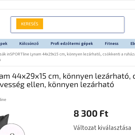
KERESÉS
épek
Kölcsönző
Profi edzőtermi gépek
Fitness
Eb
ák inSPORTline Lynam 44x29x15 cm, könnyen lezárható, csökkenti a ruháza
ó
m 44x29x15 cm, könnyen lezárható, c
dvesség ellen, könnyen lezárható
line
8 300 Ft
Egységár:
Változat kiválasztása