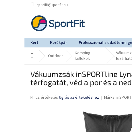
Ugrás
sportfit@sportfit.hu
a
fő
tartalomhoz
Kert
Kerékpár
Professzionális edzőtermi g
Kemping
Vákuumzs
Kezdőlap
Outdoor
kellékek
lezárhat
Vákuumzsák inSPORTline Lyna
térfogatát, véd a por és a ne
A
Nincs értékelés
Ugrás az értékeléshez
Márka:
inSPORT
termék
átlagos
értékelése
5-
ből
0,0