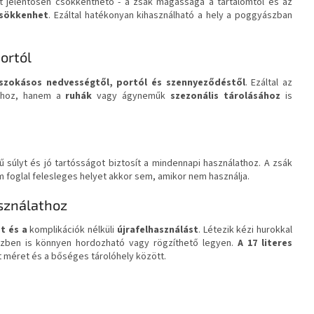
gat jelentősen csökkenthető - a zsák magassága a tartalomtól és az
csökkenhet
. Ezáltal hatékonyan kihasználható a hely a poggyászban
ortól
szokásos nedvességtől, portól és szennyeződéstől
. Ezáltal az
shoz, hanem a
ruhák
vagy ágyneműk
szezonális tárolásához
is
súlyt és jó tartósságot biztosít a mindennapi használathoz. A zsák
em foglal felesleges helyet akkor sem, amikor nem használja.
asználathoz
st és a
komplikációk nélküli
újrafelhasználást
. Létezik kézi hurokkal
közben is könnyen hordozható vagy rögzíthető legyen.
A 17 literes
 méret és a bőséges tárolóhely között.