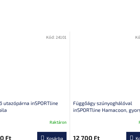
Kód:
24101
Kó
ő utazópárna inSPORTline
Függőágy szúnyoghálóval
ila
inSPORTline Hamacoon, gyor
kezelés, könnyű súly, 2 fő ré
Raktáron
0 Ft
12 700 Ft
Kosárba
K