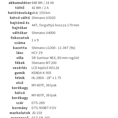
akkumulátor
648 Wh / 18 Ah
töltő
42 WH / 2 A
hatótávolság
akár 150 km
hátsó váltó
Shimano U3020
hajtómű és
44T, forgattyú hossza 170 mm
hajtókar
váltókar
Shimano U4000
fokozatok
1 x 9
száma
kazetta
Shimano LG300 - 11-36T (9s)
lánc
HCY Z9
villa
SR Suntour NEX, 80 mm rugóút
fékek
Shimano MT200
vezérlés
LCD kijelző KD126
gumik
KENDA K-935
felnik
HL-20DA - 28" x 1.75
első
MY-607F, 36 lyuk
kerékagy
hátsó
MY-607F, 36 lyuk
kerékagy
szár
DTS-269
kormány
DTS-930BT-FOV
markolatok
JD-103