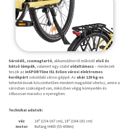
Sárvédő, csomagtartó
, akkumulátorról működő
első és
hátsó lámpák
, valamint egy stabil
oldaltámasz
– mindezek
teszik az
inSPORTline ISL Eclion városi elektromos
kerékpárt
sokoldalú városi géppé. Az
akár 120 kg-os
teherbírásnak köszönhetően mindent magaddal vihetsz, amire a
városban szükséged van, miközben végig könnyedén és
stílusosan maradsz a nyeregben.
Technikai adatok:
váz
16" (154-167 cm), 18" (164-181 cm)
motor
Bafang H405 (55-65Nm)