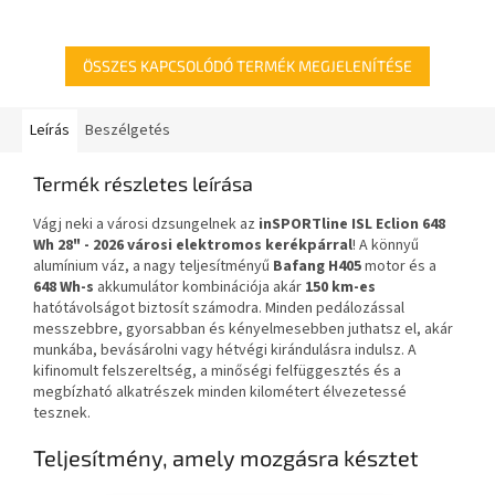
szennyeződés ellen is.
stabil konstrukció.
ÖSSZES KAPCSOLÓDÓ TERMÉK MEGJELENÍTÉSE
Leírás
Beszélgetés
Termék részletes leírása
Vágj neki a városi dzsungelnek az
inSPORTline ISL Eclion 648
Wh 28" - 2026 városi elektromos kerékpárral
! A könnyű
alumínium váz, a nagy teljesítményű
Bafang H405
motor és a
648 Wh-s
akkumulátor kombinációja akár
150 km-es
hatótávolságot biztosít számodra. Minden pedálozással
messzebbre, gyorsabban és kényelmesebben juthatsz el, akár
munkába, bevásárolni vagy hétvégi kirándulásra indulsz. A
kifinomult felszereltség, a minőségi felfüggesztés és a
megbízható alkatrészek minden kilométert élvezetessé
tesznek.
Teljesítmény, amely mozgásra késztet