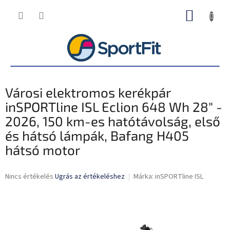
Ugrás
KOSÁR
a
fő
tartalomhoz
Városi elektromos kerékpár
inSPORTline ISL Eclion 648 Wh 28" -
2026, 150 km-es hatótávolság, első
és hátsó lámpák, Bafang H405
hátsó motor
A
Nincs értékelés
Ugrás az értékeléshez
Márka:
inSPORTline ISL
termék
átlagos
értékelése
5-
ből