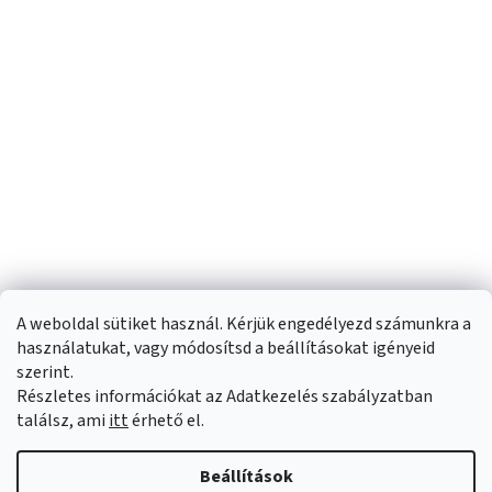
A weboldal sütiket használ. Kérjük engedélyezd számunkra a
használatukat, vagy módosítsd a beállításokat igényeid
szerint.
Részletes információkat az Adatkezelés szabályzatban
Shoptet készítette
találsz, ami
itt
érhető el.
Copyright 2026
Sportfit.hu
. Minden jog fenntartva.
Süti beállítások
Beállítások
szerkesztése