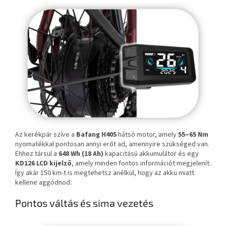
Az kerékpár szíve a
Bafang H405
hátsó motor, amely
55–65 Nm
nyomatékkal pontosan annyi erőt ad, amennyire szükséged van.
Ehhez társul a
648 Wh (18 Ah)
kapacitású akkumulátor és egy
KD126 LCD kijelző
, amely minden fontos információt megjelenít.
Így akár 150 km-t is megtehetsz anélkül, hogy az akku miatt
kellene aggódnod.
Pontos váltás és sima vezetés