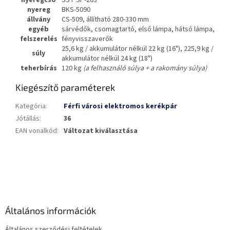
nyeregcső
SST SP-203
nyereg
BKS-5090
állvány
CS-509, állítható 280-330 mm
egyéb
sárvédők, csomagtartó, első lámpa, hátsó lámpa,
felszerelés
fényvisszaverők
25,6 kg / akkumulátor nélkül 22 kg (16"), 225,9 kg /
súly
akkumulátor nélkül 24 kg (18")
teherbírás
120 kg
(a felhasználó súlya + a rakomány súlya)
Kiegészítő paraméterek
Kategória
:
Férfi városi elektromos kerékpár
Jótállás
:
36
EAN vonalkód
:
Változat kiválasztása
L
á
b
l
é
Általános információk
c
Általános szerződési feltételek