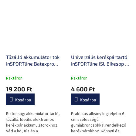
Tűzálló akkumulátor tok
Univerzális kerékpártartó
inSPORTline Batexpro
inSPORTline ISL Bikesop II,
50x16x16 cm, magas
csúszásmentes lábakkal,
hőmérsékleti ellenállás,
kerék könnyű behelyezése
Raktáron
Raktáron
vízálló kivitel, hőálló
és eltávolítása
19 200 Ft
4 600 Ft
cipzárak, hordozófogantyú
Kosárba
Kosárba
Biztonsági akkumulátor tartó,
Praktikus állvány legfeljebb 6
tűzálló. Ideális elektromos
cm szélességű
kerékpár akkumulátorokhoz.
gumiabroncsokkal rendelkező
Véd a hő, tűz és a
kerékpárokhoz. Könnyű és