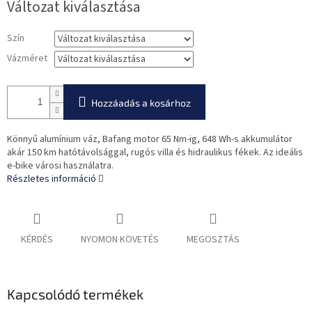
Változat kiválasztása
Szín
Vázméret
Hozzáadás a kosárhoz
Könnyű alumínium váz, Bafang motor 65 Nm-ig, 648 Wh-s akkumulátor
akár 150 km hatótávolsággal, rugós villa és hidraulikus fékek. Az ideális
e-bike városi használatra.
Részletes információ
KÉRDÉS
NYOMON KÖVETÉS
MEGOSZTÁS
Kapcsolódó termékek